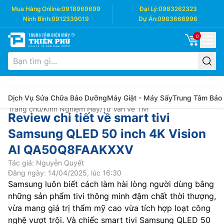
Mua Hàng Online:
0918969699
Đại Lý:
0983262323
Ninh Bình:
0912339019
Dự Án:
0983666996
0
Dịch Vụ Sửa Chữa Bảo Dưỡng
Máy Giặt - Máy Sấy
Trung Tâm Bảo
Trang chủ
/
Kinh Nghiệm Hay
/
Tư Vấn về Tivi
Review chi tiết về smart tivi
Samsung QLED 50 inch 4K Vision
AI QA50Q8FAAKXXV
Tác giả: Nguyễn Quyết
Đăng ngày: 14/04/2025, lúc 16:30
Samsung luôn biết cách làm hài lòng người dùng bằng
những sản phẩm tivi thông minh đậm chất thời thượng,
vừa mang giá trị thẩm mỹ cao vừa tích hợp loạt công
nghệ vượt trội. Và chiếc smart tivi Samsung QLED 50