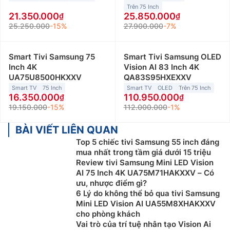
Trên 75 Inch
21.350.000
25.850.000
25.250.000
-15%
27.900.000
-7%
Smart Tivi Samsung 75
Smart Tivi Samsung OLED
Inch 4K
Vision AI 83 Inch 4K
UA75U8500HKXXV
QA83S95HXEXXV
Smart TV
75 Inch
Smart TV
OLED
Trên 75 Inch
16.350.000
110.950.000
19.150.000
-15%
112.000.000
-1%
BÀI VIẾT LIÊN QUAN
Top 5 chiếc tivi Samsung 55 inch đáng
mua nhất trong tầm giá dưới 15 triệu
Review tivi Samsung Mini LED Vision
AI 75 Inch 4K UA75M71HAKXXV – Có
ưu, nhược điểm gì?
6 Lý do không thể bỏ qua tivi Samsung
Mini LED Vision AI UA55M8XHAKXXV
cho phòng khách
Vai trò của trí tuệ nhân tạo Vision Ai