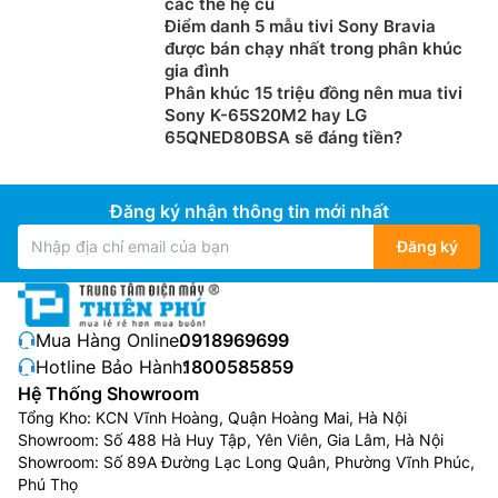
các thế hệ cũ
Điểm danh 5 mẫu tivi Sony Bravia
được bán chạy nhất trong phân khúc
gia đình
Phân khúc 15 triệu đồng nên mua tivi
Sony K-65S20M2 hay LG
65QNED80BSA sẽ đáng tiền?
Đăng ký nhận thông tin mới nhất
Đăng ký
Mua Hàng Online:
0918969699
Hotline Bảo Hành:
1800585859
Hệ Thống Showroom
Tổng Kho: KCN Vĩnh Hoàng, Quận Hoàng Mai, Hà Nội
Showroom: Số 488 Hà Huy Tập, Yên Viên, Gia Lâm, Hà Nội
Showroom: Số 89A Đường Lạc Long Quân, Phường Vĩnh Phúc,
Phú Thọ