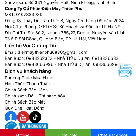
Showroom: Số 331 Nguyễn Huệ, Ninh Phong, Ninh Bình
Công Ty Cổ Phần Điện Máy Thiên Phú
MST: 0107333989
Đăng Ký Thay Đổi Lần Thứ: 8, Ngày 05 tháng 09 năm 2024
Nơi Cấp: Phòng DKKD - Sở Kế Hoạch và Đầu Tư TP Hà Nội
Địa Chỉ Trụ Sở: Số 2, Ngách 765/27, Đường Nguyễn Văn Linh,
Tổ 5 P.Sài Đồng, Q.Long Biên, TP.Hà Nội, Việt Nam
Liên hệ Với Chúng Tôi
Email:
dienmaythienphu6886@gmail.com
Bán Buôn:
0983262323
- Nhà Thầu Dự Án:
0913836633
Bán Buôn:
0983666996
- Nhà Thầu Dự Án:
0983666996
Dịch vụ khách hàng
Phương Thức Mua Hàng
Hình Thức Thanh Toán
Chính Sách Bảo Hành
Chính sách Đổi – Trả hàng hóa
Chính Sách Bảo Mật
Quy Chế Hoạt Động
Hotline
Chat Zalo
Chat Facebook