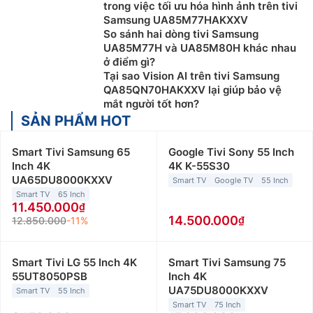
trong việc tối ưu hóa hình ảnh trên tivi
Samsung UA85M77HAKXXV
So sánh hai dòng tivi Samsung
UA85M77H và UA85M80H khác nhau
ở điểm gì?
Tại sao Vision AI trên tivi Samsung
QA85QN70HAKXXV lại giúp bảo vệ
mắt người tốt hơn?
SẢN PHẨM HOT
Smart Tivi Samsung 65
Google Tivi Sony 55 Inch
Inch 4K
4K K-55S30
UA65DU8000KXXV
Smart TV
Google TV
55 Inch
Smart TV
65 Inch
11.450.000
14.500.000
12.850.000
-11%
Smart Tivi LG 55 Inch 4K
Smart Tivi Samsung 75
55UT8050PSB
Inch 4K
UA75DU8000KXXV
Smart TV
55 Inch
Smart TV
75 Inch