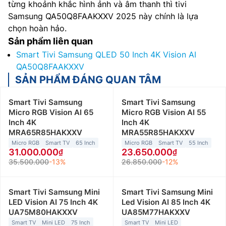
từng khoảnh khắc hình ảnh và âm thanh thì tivi
Samsung QA50Q8FAAKXXV 2025 này chính là lựa
chọn hoàn hảo.
Sản phẩm liên quan
Smart Tivi Samsung QLED 50 Inch 4K Vision AI
QA50Q8FAAKXXV
SẢN PHẨM ĐÁNG QUAN TÂM
Smart Tivi Samsung
Smart Tivi Samsung
Micro RGB Vision AI 65
Micro RGB Vision AI 55
Inch 4K
Inch 4K
MRA65R85HAKXXV
MRA55R85HAKXXV
Micro RGB
Smart TV
65 Inch
Micro RGB
Smart TV
55 Inch
31.000.000
23.650.000
35.500.000
-13%
26.850.000
-12%
Smart Tivi Samsung Mini
Smart Tivi Samsung Mini
LED Vision AI 75 Inch 4K
Led Vision AI 85 Inch 4K
UA75M80HAKXXV
UA85M77HAKXXV
Smart TV
Mini LED
75 Inch
Smart TV
Mini LED