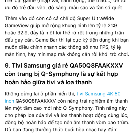
thể loại game (nhập vai, hành động, thể thao…) để tối
ưu độ trễ đầu vào, độ sáng, màu sắc và tần số quét.
Thêm vào đó còn có cả chế độ Super UltraWide
GameView giúp mở rộng khung hình lên tỷ lệ 21:9
hoặc 32:9, đây là một lợi thế rõ rệt trong những trận
đấu gay cấn. Game Bar thì lại cực kỳ tiện dụng khi bạn
muốn điều chỉnh nhanh các thông số như FPS, tỷ lệ
màn hình, hay minimap mà không cần rời khỏi trò chơi.
9. Tivi Samsung giá rẻ QA50Q8FAAKXXV
còn trang bị Q-Symphony là sự kết hợp
hoàn hảo giữa tivi và loa thanh
Không dừng lại ở phần hiển thị,
tivi Samsung 4K 50
inch
QA50Q8FAAKXXV còn nâng trải nghiệm âm thanh
lên một tầm cao mới nhờ Q-Symphony. Tính năng này
cho phép loa của tivi và loa thanh hoạt động cùng lúc,
đồng bộ hoàn hảo để tạo nên âm thanh vòm bao trùm.
Dù bạn đang thưởng thức buổi hòa nhạc hay đắm