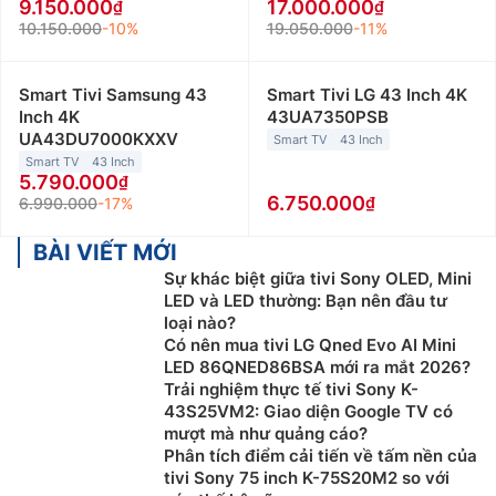
9.150.000
17.000.000
10.150.000
-10%
19.050.000
-11%
Smart Tivi Samsung 43
Smart Tivi LG 43 Inch 4K
Inch 4K
43UA7350PSB
UA43DU7000KXXV
Smart TV
43 Inch
Smart TV
43 Inch
5.790.000
6.750.000
6.990.000
-17%
BÀI VIẾT MỚI
Sự khác biệt giữa tivi Sony OLED, Mini
LED và LED thường: Bạn nên đầu tư
loại nào?
Có nên mua tivi LG Qned Evo AI Mini
LED 86QNED86BSA mới ra mắt 2026?
Trải nghiệm thực tế tivi Sony K-
43S25VM2: Giao diện Google TV có
mượt mà như quảng cáo?
Phân tích điểm cải tiến về tấm nền của
tivi Sony 75 inch K-75S20M2 so với