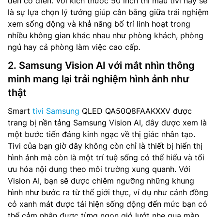
đến cổ điển. Với kích thước 50 inch thì mẫu tivi này sẽ
là sự lựa chọn lý tưởng giúp cân bằng giữa trải nghiệm
xem sống động và khả năng bố trí linh hoạt trong
nhiều không gian khác nhau như phòng khách, phòng
ngủ hay cả phòng làm việc cao cấp.
2. Samsung Vision AI với mắt nhìn thông
minh mang lại trải nghiệm hình ảnh như
thật
Smart
tivi Samsung
QLED QA50Q8FAAKXXV được
trang bị nền tảng Samsung Vision AI, đây được xem là
một bước tiến đáng kinh ngạc về thị giác nhân tạo.
Tivi của bạn giờ đây không còn chỉ là thiết bị hiển thị
hình ảnh mà còn là một trí tuệ sống có thể hiểu và tối
ưu hóa nội dung theo môi trường xung quanh. Với
Vision AI, bạn sẽ được chiêm ngưỡng những khung
hình như bước ra từ thế giới thực, ví dụ như cánh đồng
cỏ xanh mát được tái hiện sống động đến mức bạn có
thể cảm nhận được từng ngọn gió lướt nhẹ qua màn