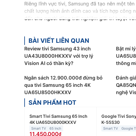
Riêng lĩnh vực tivi, Samsung đã tạo nên một tên 
chất lượng hình ảnh đỉnh cao và tích hợp công
đến cho người dùng trải nghiệm giải trí tuyệt v
Tivi Samsung còn tích hợp các tính năng thông m
thậm chí điều khiển bằng giọng nói. Sự cam kết 
BÀI VIẾT LIÊN QUAN
đình.
Review tivi Samsung 43 inch
Bật mí l
Các dòng tivi Samsung phổ biến hiện 
UA43U8000HKXXV với trợ lý
UA65U85
Vision AI có thần kỳ?
thông m
Tivi Samsung Crystal UHD
Ngân sách 12.900.000đ đừng bỏ
Đánh giá
Dòng sản phẩm tivi Samsung Crystal có độ phân 
qua tivi Samsung 65 inch 4K
QA85QN9
bị công nghệ Dynamic Crystal Color cho màu sắc
UA65U8500HKXXV
nghệ Vis
dụng giải trí.
SẢN PHẨM HOT
Tivi Samsung QLED
Đây là dòng tivi Samsung cao cấp sử dụng kết 
Smart Tivi Samsung 65 Inch
Google Tivi Sony
4K UA65DU8000KXXV
K-55S30
nền toàn dải trực tiếp có độ tương phản cao gi
Smart TV
65 Inch
Smart TV
Google 
tái tạo 100% dải màu tuân theo chuẩn DCI-P3 gi
11.450.000