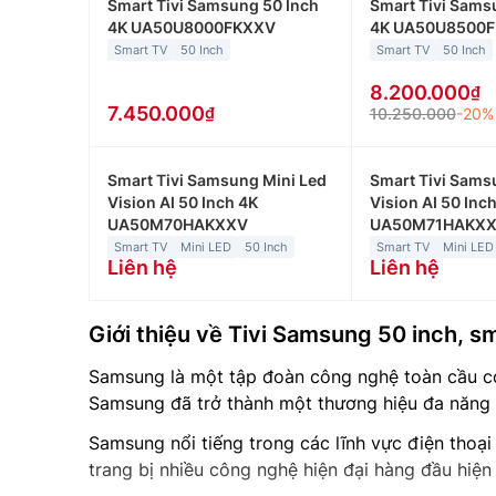
Smart Tivi Samsung 50 Inch
Smart Tivi Sams
4K UA50U8000FKXXV
4K UA50U8500
Smart TV
50 Inch
Smart TV
50 Inch
8.200.000
7.450.000
10.250.000
-20%
Smart Tivi Samsung Mini Led
Smart Tivi Sams
Vision AI 50 Inch 4K
Vision AI 50 Inc
UA50M70HAKXXV
UA50M71HAKX
Smart TV
Mini LED
50 Inch
Smart TV
Mini LED
Liên hệ
Liên hệ
Giới thiệu về Tivi Samsung 50 inch, sm
Samsung là một tập đoàn công nghệ toàn cầu có 
Samsung đã trở thành một thương hiệu đa năng v
Samsung nổi tiếng trong các lĩnh vực điện thoại 
trang bị nhiều công nghệ hiện đại hàng đầu hiện