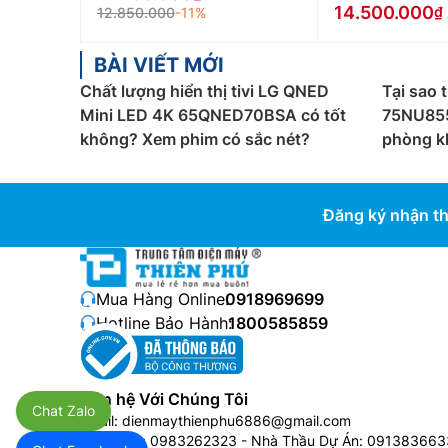
14.500.000
12.850.000
-11%
Tivi Samsung OLED
Tivi Samsung OLED đại diện cho sự hòa quyện giữ
BÀI VIẾT MỚI
phép mỗi điểm ảnh tự phát sáng, tạo ra độ tươ
Chất lượng hiển thị tivi LG QNED
Tại sao 
Samsung OLED thường được thiết kế viền mỏng g
Mini LED 4K 65QNED70BSA có tốt
75NU855
không? Xem phim có sắc nét?
phòng k
Tivi Samsung Neo QLED
Đây là dòng tivi cao cấp với công nghệ Neo QLE
tiến như Quantum Matrix, HDR và​​Mini LED Pan
Đăng ký nhận th
bị công nghệ âm thanh cao cấp là Object Track
Phân loại tivi Samsung theo kích thướ
Mua Hàng Online:
0918969699
Tivi Samsung 32 inch
Hotline Bảo Hành:
1800585859
Tivi Samsung 32 inch
phù hợp với những căn phòn
giá từ 4 triệu đến hơn 10 triệu đồng.
Liên hệ Với Chúng Tôi
Tivi Samsung 43 inch
Chat Zalo
Email:
dienmaythienphu6886@gmail.com
Bán Buôn:
0983262323
- Nhà Thầu Dự Án:
091383663