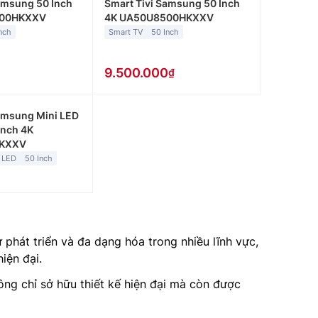
amsung 50 Inch
Smart Tivi Samsung 50 Inch
000HKXXV
4K UA50U8500HKXXV
nch
Smart TV
50 Inch
9.500.000
amsung Mini LED
Inch 4K
KXXV
 LED
50 Inch
phát triển và đa dạng hóa trong nhiều lĩnh vực,
iện đại.
hông chỉ sở hữu thiết kế hiện đại mà còn được