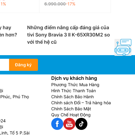
11%
6.990.000
-17%
nghệ Organic Light Emitting Diode (OLED) cho
tấm nền. Cũng nhờ vậy mà các sản phẩm tivi
y hay
Những điểm nâng cấp đáng giá của
ng gian sống nhà bạn.
ền hơn?
tivi Sony Bravia 3 II K-65XR30M2 so
với thế hệ cũ
hất lượng rất cao. Hỗ trợ nhiều công nghệ tiên
ời. Dòng tivi Samsung Neo QLED này cũng trang
Đăng ký
Dịch vụ khách hàng
Phương Thức Mua Hàng
ội
Hình Thức Thanh Toán
Phúc, Phú Thọ
Chính Sách Bảo Hành
Chính sách Đổi – Trả hàng hóa
vị trí trong căn phòng. Tivi Samsung 32 inch có
Chính Sách Bảo Mật
Quy Chế Hoạt Động
024
ội
inh, Tổ 5 P.Sài