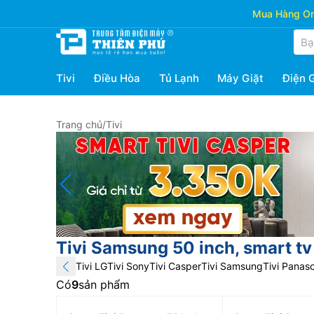
Mua Hàng Onl
Tivi
Điều Hòa
Tủ Lạnh
Máy Giặt
Điện 
Trang chủ
/
Tivi
Tivi Samsung 50 inch, smart tv
Tivi LG
Tivi Sony
Tivi Casper
Tivi Samsung
Tivi Panas
Có
9
sản phẩm