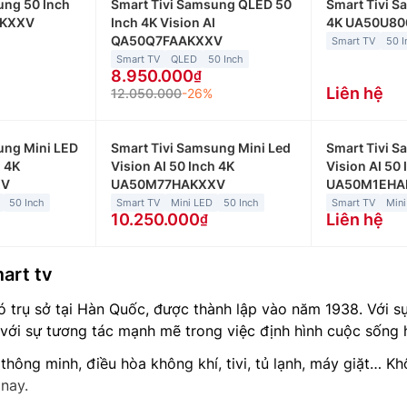
ung 50 Inch
Smart Tivi Samsung QLED 50
Smart Tivi S
FKXXV
Inch 4K Vision AI
4K UA50U8
QA50Q7FAAKXXV
Smart TV
50 I
Smart TV
QLED
50 Inch
8.950.000
Liên hệ
12.050.000
-26%
ung Mini LED
Smart Tivi Samsung Mini Led
Smart Tivi S
h 4K
Vision AI 50 Inch 4K
Vision AI 50 
XV
UA50M77HAKXXV
UA50M1EHA
50 Inch
Smart TV
Mini LED
50 Inch
Smart TV
Mini
10.250.000
Liên hệ
art tv
trụ sở tại Hàn Quốc, được thành lập vào năm 1938. Với sự 
ới sự tương tác mạnh mẽ trong việc định hình cuộc sống h
thông minh, điều hòa không khí, tivi, tủ lạnh, máy giặt… K
 nay.