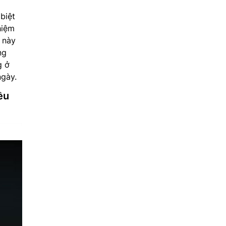
biệt
hiệm
g này
ng
g ở
ngày.
ều