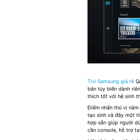
Tivi Samsung giá rẻ
QA
bản tùy biến dành riê
thích tốt với hệ sinh t
Điểm nhấn thú vị nằm 
tạo sinh và đây một 
hợp sẵn giúp người d
cần console, hỗ trợ t