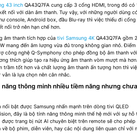
ng 43 inch
QA43Q7FA cung cấp 3 cổng HDMI, trong đó có 
ết nối với dàn âm thanh. Tuy vậy, với những người dùng c
í như console, Android box, đầu Blu-ray thì việc thiếu đi cổn
ết nối trở nên hạn chế hơn.
g âm thanh tích hợp của
tivi Samsung 4K
QA43Q7FA gồm 2
0W mang đến âm lượng vừa đủ trong không gian nhỏ. Điểm
trợ công nghệ Q-Symphony cho phép đồng bộ âm thanh vớ
ng thích giúp tạo ra hiệu ứng âm thanh vòm mượt mà hơn
 trầm tốt hơn và chất lượng âm thanh ấn tượng hơn thì vi
vẫn là lựa chọn nên cân nhắc.
ính năng thông minh nhiều tiềm năng nhưng chư
 nổi bật được Samsung nhấn mạnh trên dòng tivi QLED
sion, đây là bộ tính năng thông minh thế hệ mới với sự hỗ 
vi được trang bị nút AI chuyên biệt trên remote sẽ cho phép
 về bộ phim, diễn viên, hay các nội dung liên quan chỉ với