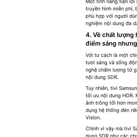
Một tính năng tiện lợ
truyền hình miễn phí,
phù hợp với người dù
nghiệm nội dung đa d
4. Về chất lượng
điểm sáng nhưng
Với tư cách là một c
tươi sáng và sống độ
nghệ chấm lượng tử giú
nội dung SDR.
Tuy nhiên, tivi Sams
tối ưu nội dung HDR.
ảnh trông tối hơn mong
dụng hệ thống đèn nề
Vision.
Chính vì vậy mà tivi
dung SDR như các chư