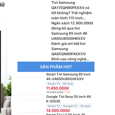
Tivi Samsung
giữ
QA115QN90FKXXV có
tốt không? Trải nghiệm
màn hình 115 inch
khổng lồ
Ngân sách 12.900.000đ
đừng bỏ qua tivi
Samsung 65 inch 4K
UA65U8500HKXXV
Đánh giá chi tiết tivi
Samsung
QA85QN90FAKXXV:
Đỉnh cao công nghệ
Vision AI thế hệ mới
SẢN PHẨM HOT
Smart Tivi Samsung 65 Inch
4K UA65DU8000KXXV
Smart TV
65 Inch
11.450.000
12.850.000
-11%
Google Tivi Sony 55 Inch 4K
K-55S30
Smart TV
Google TV
55 Inch
14.500.000
Smart Tivi LG 55 Inch 4K