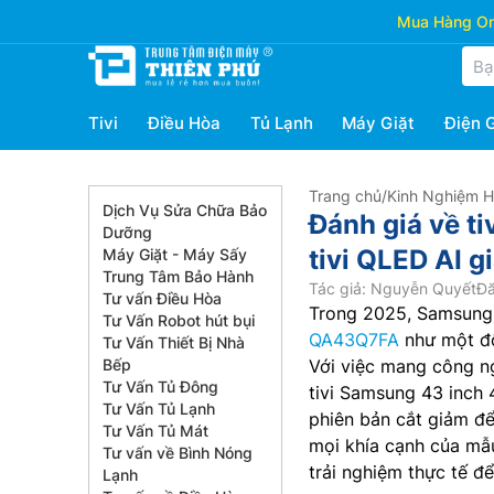
Mua Hàng Onl
Tivi
Điều Hòa
Tủ Lạnh
Máy Giặt
Điện 
Trang chủ
/
Kinh Nghiệm 
Dịch Vụ Sửa Chữa Bảo
Đánh giá về t
Dưỡng
tivi QLED AI g
Máy Giặt - Máy Sấy
Trung Tâm Bảo Hành
Tác giả: Nguyễn Quyết
Đă
Tư vấn Điều Hòa
Trong 2025, Samsung 
Tư Vấn Robot hút bụi
QA43Q7FA
như một độ
Tư Vấn Thiết Bị Nhà
Bếp
Với việc mang công n
Tư Vấn Tủ Đông
tivi Samsung 43 inch
Tư Vấn Tủ Lạnh
phiên bản cắt giảm để 
Tư Vấn Tủ Mát
mọi khía cạnh của mẫu 
Tư vấn về Bình Nóng
trải nghiệm thực tế đ
Lạnh