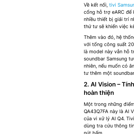
Về kết nối,
tivi Samsu
cổng hỗ trợ eARC để k
nhiều thiết bị giải tr
thứ tư sẽ khiến việc k
Thêm vào đó, hệ thốn
với tổng công suất 2
là model này vẫn hỗ 
soundbar Samsung tươ
nhiên, nếu muốn có âm
tư thêm một soundbar 
2. AI Vision – T
hoàn thiện
Một trong những điểm
QA43Q7FA này là AI Vi
của vi xử lý AI Q4. Ti
dùng tra cứu thông tin
nút bấm.