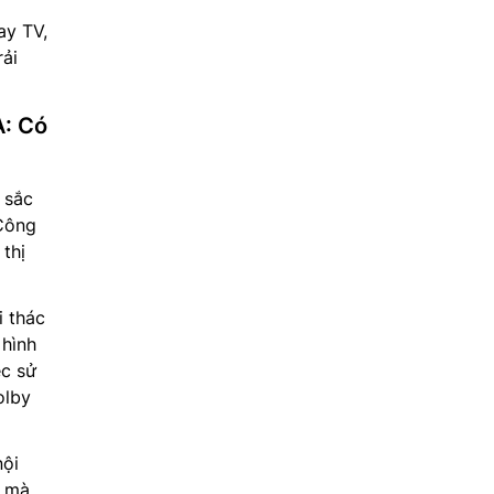
ay TV,
ải
A: Có
 sắc
 Công
 thị
i thác
 hình
ệc sử
olby
nội
i mà