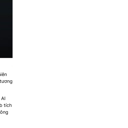
iên
 tương
 AI
b tích
hông