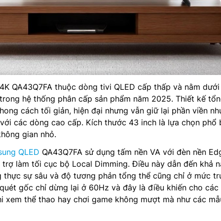
4K QA43Q7FA thuộc dòng tivi QLED cấp thấp và nằm dưới
rong hệ thống phân cấp sản phẩm năm 2025. Thiết kế tổn
ng cách tối giản, hiện đại nhưng vẫn giữ lại phần viền nh
với các dòng cao cấp. Kích thước 43 inch là lựa chọn phổ 
hông gian nhỏ.
msung QLED
QA43Q7FA sử dụng tấm nền VA với đèn nền Ed
 trợ làm tối cục bộ Local Dimming. Điều này dẫn đến khả 
 thực sự sâu và độ tương phản tổng thể cũng chỉ ở mức tr
ố quét gốc chỉ dừng lại ở 60Hz và đây là điều khiến cho các
hi xem thể thao hay chơi game không mượt mà như các mẫ