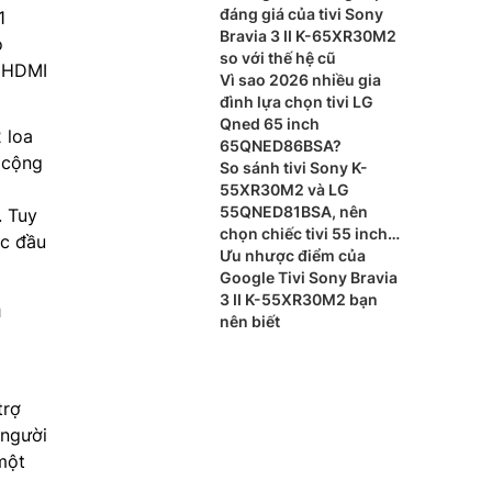
đáng giá của tivi Sony
1
Bravia 3 II K-65XR30M2
ó
so với thế hệ cũ
g HDMI
Vì sao 2026 nhiều gia
đình lựa chọn tivi LG
Qned 65 inch
 loa
65QNED86BSA?
 cộng
So sánh tivi Sony K-
i
55XR30M2 và LG
55QNED81BSA, nên
. Tuy
chọn chiếc tivi 55 inch
ệc đầu
nào?
Ưu nhược điểm của
Google Tivi Sony Bravia
3 II K-55XR30M2 bạn
a
nên biết
trợ
 người
 một