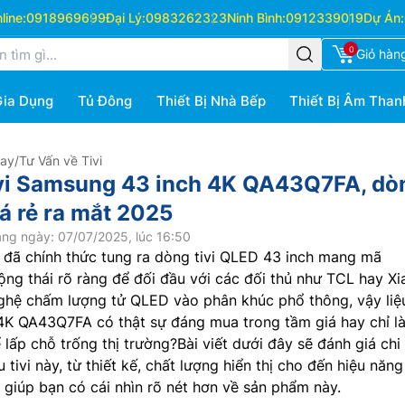
ine:
0918969699
Đại Lý:
0983262323
Ninh Bình:
0912339019
Dự Án:
0
Giỏ hàn
Gia Dụng
Tủ Đông
Thiết Bị Nhà Bếp
Thiết Bị Âm Than
Hay
/
Tư Vấn về Tivi
ivi Samsung 43 inch 4K QA43Q7FA, dò
iá rẻ ra mắt 2025
ng ngày: 07/07/2025, lúc 16:50
đã chính thức tung ra dòng tivi QLED 43 inch mang mã
ng thái rõ ràng để đối đầu với các đối thủ như TCL hay Xi
ghệ chấm lượng tử QLED vào phân khúc phổ thông, vậy liệ
 4K QA43Q7FA có thật sự đáng mua trong tầm giá hay chỉ l
lấp chỗ trống thị trường?Bài viết dưới đây sẽ đánh giá chi 
tivi này, từ thiết kế, chất lượng hiển thị cho đến hiệu năng
ể giúp bạn có cái nhìn rõ nét hơn về sản phẩm này.