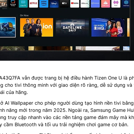
43Q7FA vẫn được trang bị hệ điều hành Tizen One U là ph
ng cho tivi thông minh với giao diện rõ ràng, dễ sử dụng và
hái của hãng.
ở AI Wallpaper cho phép người dùng tạo hình nền tivi bằng
tính năng mới trong năm 2025. Ngoài ra, Samsung Game Hu
ùng truy cập nhanh vào các nền tảng game đám mây mà k
ay cầm Bluetooth và tối ưu trải nghiệm chơi game cơ bản.