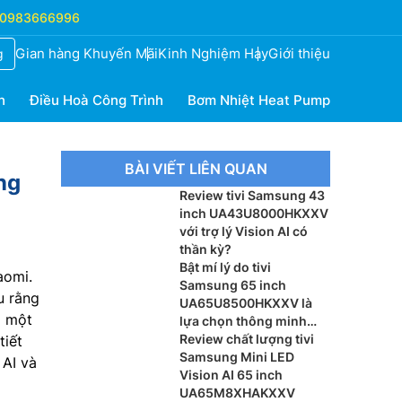
0983666996
Gian hàng Khuyến Mãi
Kinh Nghiệm Hay
Giới thiệu
g
h
Điều Hoà Công Trình
Bơm Nhiệt Heat Pump
BÀI VIẾT LIÊN QUAN
ng
Review tivi Samsung 43
inch UA43U8000HKXXV
với trợ lý Vision AI có
thần kỳ?
Bật mí lý do tivi
aomi.
Samsung 65 inch
u rằng
UA65U8500HKXXV là
à một
lựa chọn thông minh
cho phòng khách
Review chất lượng tivi
tiết
Samsung Mini LED
 AI và
Vision AI 65 inch
UA65M8XHAKXXV