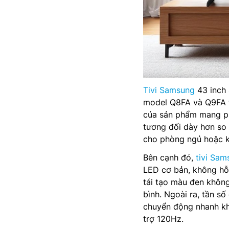
Tivi Samsung
43 inch 
model Q8FA và Q9FA t
của sản phẩm mang pho
tương đối dày hơn so 
cho phòng ngủ hoặc k
Bên cạnh đó,
tivi Sa
LED cơ bản, không hỗ
tái tạo màu đen không
bình. Ngoài ra, tần s
chuyển động nhanh k
trợ 120Hz.