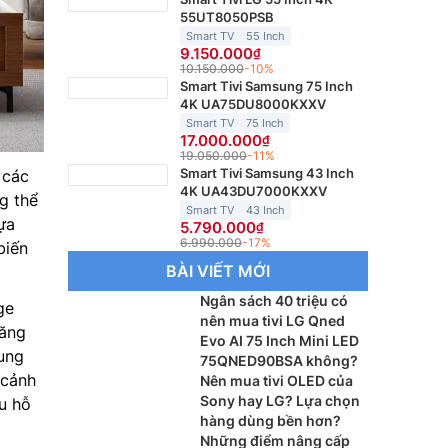
55UT8050PSB
Smart TV
55 Inch
9.150.000
10.150.000
-10%
Smart Tivi Samsung 75 Inch
4K UA75DU8000KXXV
Smart TV
75 Inch
17.000.000
19.050.000
-11%
Smart Tivi Samsung 43 Inch
 các
4K UA43DU7000KXXV
g thể
Smart TV
43 Inch
ựa
5.790.000
6.990.000
-17%
biến
BÀI VIẾT MỚI
Ngân sách 40 triệu có
ge
nên mua tivi LG Qned
năng
Evo AI 75 Inch Mini LED
ung
75QNED90BSA không?
 cảnh
Nên mua tivi OLED của
Sony hay LG? Lựa chọn
u hỗ
hàng dùng bền hơn?
Những điểm nâng cấp