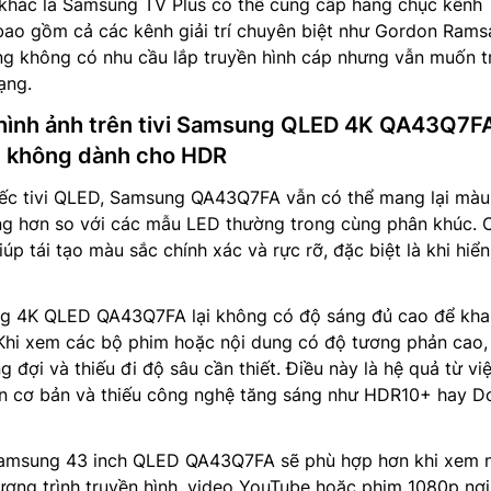
i khác là Samsung TV Plus có thể cung cấp hàng chục kênh
 bao gồm cả các kênh giải trí chuyên biệt như Gordon Rams
ng không có nhu cầu lắp truyền hình cáp nhưng vẫn muốn tr
ạng.
 hình ảnh trên tivi Samsung QLED 4K QA43Q7F
 không dành cho HDR
hiếc tivi QLED, Samsung QA43Q7FA vẫn có thể mang lại màu
ng hơn so với các mẫu LED thường trong cùng phân khúc.
p tái tạo màu sắc chính xác và rực rỡ, đặc biệt là khi hiển
ung 4K QLED QA43Q7FA lại không có độ sáng đủ cao để kha
 Khi xem các bộ phim hoặc nội dung có độ tương phản cao,
 đợi và thiếu đi độ sâu cần thiết. Điều này là hệ quả từ vi
n cơ bản và thiếu công nghệ tăng sáng như HDR10+ hay D
 Samsung 43 inch QLED QA43Q7FA sẽ phù hợp hơn khi xem 
ơng trình truyền hình, video YouTube hoặc phim 1080p nơ