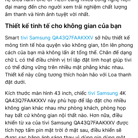
Tổng công suất loa: 20W
đại mang đến cho người xem trải nghiệm chất lượng
âm thanh và hình ảnh tuyệt vời nhất.
Loại loa: 2CH
Thiết kế tinh tế cho không gian của bạn
Tìm kiếm bằng giọng nói: Có
Smart
tivi Samsung QA43Q7FAAKXXV
sở hữu thiết kế
Multi Device Experience: Mobile to TV, TV initiate
mỏng tinh tế hòa quyện vào không gian, tôn lên phong
mirroring, Sound Mirroring, Wireless TV On
cách của bạn mà không lấn át tổng thể. Chân đế dạng
chữ L có thể điều chỉnh vị trí lắp đặt linh hoạt giúp tivi
Truyền thanh Kỹ thuật số: DVB-T2 (*VN: DVB-T2C)
có thể đứng vững trên nhiều mặt phẳng khác nhau.
Thiết kế này cũng tương thích hoàn hảo với Loa thanh
Nguồn cấp điện: AC100-240V~ 50/60Hz
đặt dưới.
Mức tiêu thụ nguồn (Tối đa): 120 W
Kích thước màn hình 43 inch, chiếc
tivi Samsung
4K
QA43Q7FAAKXXV này phù hợp để lắp đặt cho nhiều
Kết nối: Wifi 5, Bluetooth, HDMI, USB, Anynet+ (HDMI-
không gian khác nhau như phòng khách, phòng họp
CEC), Ethernet (LAN), HDMI Audio Return Channel, HDMI
(High Frame Rate), RF In (Terrestrial / Cable input)
hay bất cứ không gian nội thất nào. Hơn nữa, điều
khiển từ xa của tivi Samsung QA43Q7FAAKXXV được
Điều khiển từ xa: TM2360E
tích hợp tấm pin mặt trời ở mặt sau, điều khiển sẽ
được sạc bằng ánh sáng thay vì dùng pin dùng một