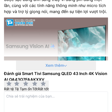
Kích thước có chân, đặt bàn (RxCxD): 967.5 x 609.7 x
lần, cùng với các tính năng thông minh như micro tích
191 mm
hợp và trợ lý giọng nói, mang đến sự tiện lợi vượt trội.
Khối lượng có chân đế: 7.1 kg
Kích thước không chân, treo tường (RxCxD): 967.5 x
561.4 x 59.7 mm
Khối lượng không chân: 6.8 kg
Nhà sản xuất: Samsung
Xem thêm
Xuất xứ: –
Đánh giá Smart Tivi Samsung QLED 43 Inch 4K Vision
Năm ra mắt: 2025
AI QA43Q7FAAKXXV
Samsung Vision AI – Đỉnh cao toàn năng,
thăng hạng toàn diện
Rất tệ
Tệ
Tạm ổn
Tốt
Rất tốt
Trợ lý giọng nói thông minh:
Với trí tuệ nhân tạo được
nâng cấp, Bixby trên tivi Samsung AI
QA43Q7FAAKXXV trở thành điểm kết nối hoàn hảo cho