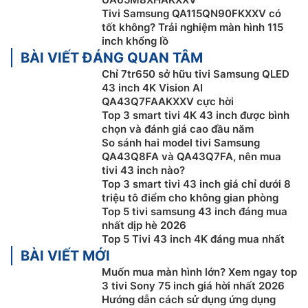
Tivi Samsung QA115QN90FKXXV có
Hình nền sáng tạo với AI:
Chọn từ khóa cho giao diện
tốt không? Trải nghiệm màn hình 115
màn hình tivi mà bạn mong muốn, và để AI tạo nên
inch khổng lồ
điều kỳ diệu.
Smart tivi Samsung 43 inch 4K
BÀI VIẾT ĐÁNG QUAN TÂM
QA43Q7FAAKXXV của bạn sẽ tự động tạo ra những
Chỉ 7tr650 sở hữu tivi Samsung QLED
43 inch 4K Vision AI
hình ảnh độc đáo, giúp thay đổi bầu không khí tổ ấm
QA43Q7FAAKXXV cực hời
theo phong cách riêng của bạn.
Top 3 smart tivi 4K 43 inch được bình
chọn và đánh giá cao đầu năm
So sánh hai model tivi Samsung
QA43Q8FA và QA43Q7FA, nên mua
tivi 43 inch nào?
Top 3 smart tivi 43 inch giá chỉ dưới 8
triệu tô điểm cho không gian phòng
Top 5 tivi samsung 43 inch đáng mua
nhất dịp hè 2026
Top 5 Tivi 43 inch 4K đáng mua nhất
BÀI VIẾT MỚI
Muốn mua màn hình lớn? Xem ngay top
3 tivi Sony 75 inch giá hời nhất 2026
Bộ xử lý AI Q4
Hướng dẫn cách sử dụng ứng dụng