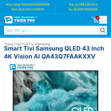
Mua Hàng Online:
0918969699
Đại Lý:
0983262323
Ninh Bình:
0912339019
Dự Án:
0983666996
0
Trang chủ
/
Tivi
/
Tivi Samsung
Smart Tivi Samsung QLED 43 Inch
4K Vision AI QA43Q7FAAKXXV