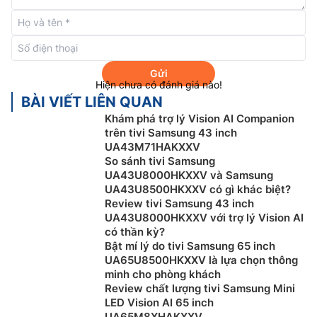
tổ ấm thông minh của bạn. Giờ đây, Bixby có thể xử lý
nhiều lệnh cùng lúc, hiểu ngữ cảnh tốt hơn, mang đến
những cuộc hội thoại mượt mà, tìm kiếm dễ dàng,
phản hồi trực quan và điều khiển thiết bị liền mạch.
Gửi
Hiện chưa có đánh giá nào!
BÀI VIẾT LIÊN QUAN
Khám phá trợ lý Vision AI Companion
trên tivi Samsung 43 inch
UA43M71HAKXXV
So sánh tivi Samsung
UA43U8000HKXXV và Samsung
UA43U8500HKXXV có gì khác biệt?
Review tivi Samsung 43 inch
UA43U8000HKXXV với trợ lý Vision AI
có thần kỳ?
Bật mí lý do tivi Samsung 65 inch
UA65U8500HKXXV là lựa chọn thông
Công nghệ Adaptive Sound:
Công nghệ này giúp tivi
minh cho phòng khách
Samsung 43 inch QA43Q7FAAKXXV tối ưu âm thanh
Review chất lượng tivi Samsung Mini
hóa dựa trên phân tích từng phân cảnh theo thời gian
LED Vision AI 65 inch
thục tương ứng với từng loại nội dung.
UA65M8XHAKXXV