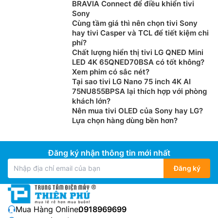
BRAVIA Connect để điều khiển tivi
Smart tivi Samsung 4K 43 inch
QA43Q7FAAKXXV
Sony
Cùng tầm giá thì nên chọn tivi Sony
được trang bị bộ xử lý AI Q4 mạnh mẽ có khả năng
hay tivi Casper và TCL để tiết kiệm chi
nâng cấp hình ảnh đầu vào lên chuẩn 4K giúp bạn thỏa
phí?
sức chiêm ngưỡng nội dung bạn yêu thích ở chất
Chất lượng hiển thị tivi LG QNED Mini
lượng 4K sắc nét và sắc thái màu sắc nguyên bản.
LED 4K 65QNED70BSA có tốt không?
Xem phim có sắc nét?
Tại sao tivi LG Nano 75 inch 4K AI
75NU855BPSA lại thích hợp với phòng
khách lớn?
Nên mua tivi OLED của Sony hay LG?
Lựa chọn hàng dùng bền hơn?
Đăng ký nhận thông tin mới nhất
Đăng ký
Hệ điều hành One UI Tizen
Mua Hàng Online:
0918969699
Hệ điều hành One UI Tizen mang đến một trải nghiệm