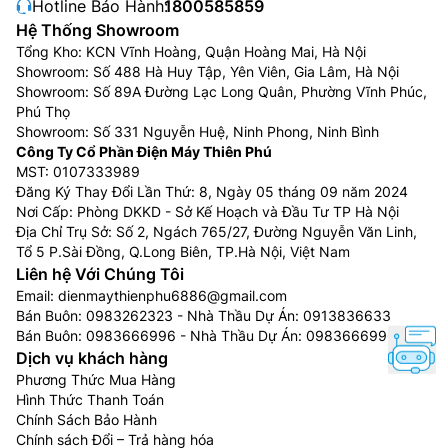
Hotline Bảo Hành:
1800585859
liền mạch và nhất quán cho mọi thiết bị Samsung. Hệ
Hệ Thống Showroom
điều hành Samsung Tizen OS cho phép bạn tận dụng
Tổng Kho: KCN Vĩnh Hoàng, Quận Hoàng Mai, Hà Nội
các tính năng sáng tạo mới nhất của Samsung – bao
Showroom: Số 488 Hà Huy Tập, Yên Viên, Gia Lâm, Hà Nội
Showroom: Số 89A Đường Lạc Long Quân, Phường Vĩnh Phúc,
gồm truy cập nhanh nội dung yêu thích, quản lý AI tiện
Phú Thọ
lợi và bảo mật tuyệt đối với Samsung Knox Security.
Showroom: Số 331 Nguyễn Huệ, Ninh Phong, Ninh Bình
Thêm vào đó, One UI Tizen còn được hỗ trợ nâng cấp
Công Ty Cổ Phần Điện Máy Thiên Phú
hệ điều hành trong 7 năm tới, để bạn luôn được trải
MST: 0107333989
nghiệm các ứng dụng và dịch vụ mới nhất.
Đăng Ký Thay Đổi Lần Thứ: 8, Ngày 05 tháng 09 năm 2024
Nơi Cấp: Phòng DKKD - Sở Kế Hoạch và Đầu Tư TP Hà Nội
Địa Chỉ Trụ Sở: Số 2, Ngách 765/27, Đường Nguyễn Văn Linh,
Tổ 5 P.Sài Đồng, Q.Long Biên, TP.Hà Nội, Việt Nam
Liên hệ Với Chúng Tôi
Email:
dienmaythienphu6886@gmail.com
Bán Buôn:
0983262323
- Nhà Thầu Dự Án:
0913836633
Bán Buôn:
0983666996
- Nhà Thầu Dự Án:
0983666996
Dịch vụ khách hàng
Phương Thức Mua Hàng
Hình Thức Thanh Toán
Chính Sách Bảo Hành
Chính sách Đổi – Trả hàng hóa