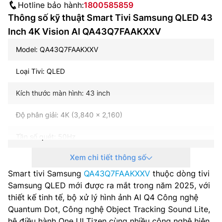
Hotline bảo hành:
1800585859
Thông số kỹ thuật Smart Tivi Samsung QLED 43
Inch 4K Vision AI QA43Q7FAAKXXV
Model: QA43Q7FAAKXXV
Loại Tivi: QLED
Kích thước màn hình: 43 inch
Độ phân giải: 4K (3,840 x 2,160)
Tần số quét: 50Hz
Xem chi tiết thông số
HDMI (High Frame Rate): 4K 60Hz (for HDMI 1/2/3)
Smart tivi Samsung
QA43Q7FAAKXXV
thuộc dòng tivi
Hệ điều hành – Giao diện: One UI Tizen
Samsung QLED mới được ra mắt trong năm 2025, với
thiết kế tinh tế, bộ xử lý hình ảnh AI Q4 Công nghệ
Bộ xử lý: AI Q4
Quantum Dot, Công nghệ Object Tracking Sound Lite,
hệ điều hành One UI Tizen cùng nhiều công nghệ hiện