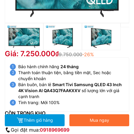
Giá: 7.250.000
9.750.000
-26%
Bảo hành chính hãng
24 tháng
Thanh toán thuận tiện, bằng tiền mặt, Sec hoặc
chuyển khoản
Bán buôn, bán lẻ
Smart Tivi Samsung QLED 43 Inch
4K Vision AI QA43Q7FAAKXXV
số lượng lớn với giá
cạnh tranh
Tình trang: Mới 100%
CÒN TRONG KHO
Thêm giỏ hàng
Mua ngay
Gọi đặt mua:
0918969699