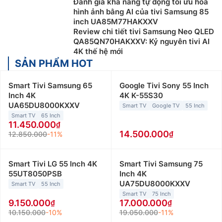
Đánh giá khả năng tự động tối ưu hóa
hình ảnh bằng AI của tivi Samsung 85
inch UA85M77HAKXXV
Review chi tiết tivi Samsung Neo QLED
QA85QN70HAKXXV: Kỷ nguyên tivi AI
4K thế hệ mới
SẢN PHẨM HOT
Smart Tivi Samsung 65
Google Tivi Sony 55 Inch
Inch 4K
4K K-55S30
UA65DU8000KXXV
Smart TV
Google TV
55 Inch
Smart TV
65 Inch
11.450.000
14.500.000
12.850.000
-11%
Smart Tivi LG 55 Inch 4K
Smart Tivi Samsung 75
55UT8050PSB
Inch 4K
UA75DU8000KXXV
Smart TV
55 Inch
Smart TV
75 Inch
9.150.000
17.000.000
10.150.000
-10%
19.050.000
-11%