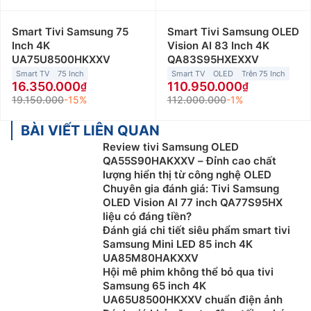
Smart Tivi Samsung 75
Smart Tivi Samsung OLED
Inch 4K
Vision AI 83 Inch 4K
UA75U8500HKXXV
QA83S95HXEXXV
Smart TV
75 Inch
Smart TV
OLED
Trên 75 Inch
16.350.000
110.950.000
19.150.000
-15%
112.000.000
-1%
BÀI VIẾT LIÊN QUAN
Review tivi Samsung OLED
QA55S90HAKXXV – Đỉnh cao chất
lượng hiển thị từ công nghệ OLED
Chuyên gia đánh giá: Tivi Samsung
OLED Vision AI 77 inch QA77S95HX
liệu có đáng tiền?
Đánh giá chi tiết siêu phẩm smart tivi
Samsung Mini LED 85 inch 4K
UA85M80HAKXXV
Hội mê phim không thể bỏ qua tivi
Samsung 65 inch 4K
UA65U8500HKXXV chuẩn điện ảnh