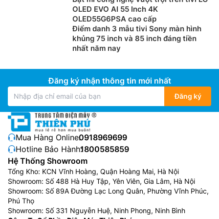
OLED EVO AI 55 Inch 4K
OLED55G6PSA cao cấp
Điểm danh 3 mẫu tivi Sony màn hình
khủng 75 inch và 85 inch đáng tiền
nhất năm nay
Đăng ký nhận thông tin mới nhất
Đăng ký
Mua Hàng Online:
0918969699
Hotline Bảo Hành:
1800585859
Hệ Thống Showroom
Tổng Kho: KCN Vĩnh Hoàng, Quận Hoàng Mai, Hà Nội
Showroom: Số 488 Hà Huy Tập, Yên Viên, Gia Lâm, Hà Nội
Showroom: Số 89A Đường Lạc Long Quân, Phường Vĩnh Phúc,
Phú Thọ
Showroom: Số 331 Nguyễn Huệ, Ninh Phong, Ninh Bình