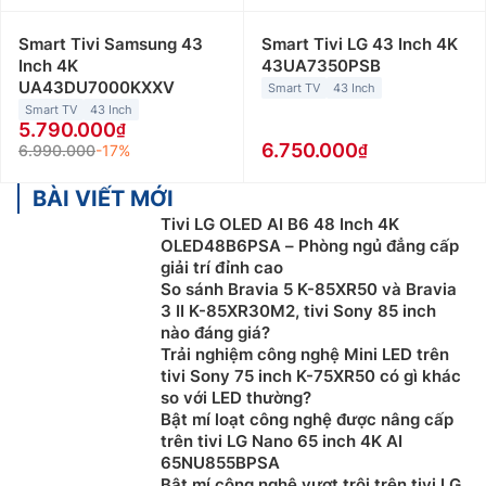
Smart Tivi Samsung 43
Smart Tivi LG 43 Inch 4K
Inch 4K
43UA7350PSB
UA43DU7000KXXV
Smart TV
43 Inch
Smart TV
43 Inch
5.790.000
6.750.000
6.990.000
-17%
BÀI VIẾT MỚI
Tivi LG OLED AI B6 48 Inch 4K
OLED48B6PSA – Phòng ngủ đẳng cấp
giải trí đỉnh cao
So sánh Bravia 5 K-85XR50 và Bravia
3 II K-85XR30M2, tivi Sony 85 inch
nào đáng giá?
Trải nghiệm công nghệ Mini LED trên
tivi Sony 75 inch K-75XR50 có gì khác
so với LED thường?
Bật mí loạt công nghệ được nâng cấp
trên tivi LG Nano 65 inch 4K AI
65NU855BPSA
Bật mí công nghệ vượt trội trên tivi LG