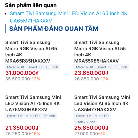
Sản phẩm liên quan
Smart Tivi Samsung Mini LED Vision AI 65 Inch 4K
UA65M71HAKXXV
SẢN PHẨM ĐÁNG QUAN TÂM
Smart Tivi Samsung
Smart Tivi Samsung
Micro RGB Vision AI 65
Micro RGB Vision AI 55
Inch 4K
Inch 4K
MRA65R85HAKXXV
MRA55R85HAKXXV
Micro RGB
Smart TV
65 Inch
Micro RGB
Smart TV
55 Inch
31.000.000
23.650.000
35.500.000
-13%
26.850.000
-12%
Smart Tivi Samsung Mini
Smart Tivi Samsung Mini
LED Vision AI 75 Inch 4K
Led Vision AI 85 Inch 4K
UA75M80HAKXXV
UA85M77HAKXXV
Smart TV
Mini LED
75 Inch
Smart TV
Mini LED
Trên 75 Inch
21.350.000
25.850.000
25.250.000
-15%
27.900.000
-7%