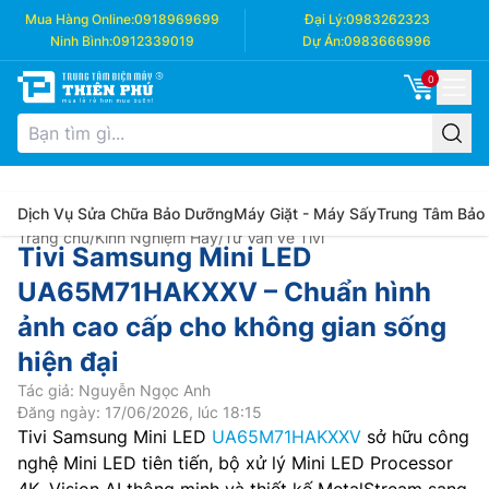
Mua Hàng Online:
0918969699
Đại Lý:
0983262323
Ninh Bình:
0912339019
Dự Án:
0983666996
0
Dịch Vụ Sửa Chữa Bảo Dưỡng
Máy Giặt - Máy Sấy
Trung Tâm Bảo
Trang chủ
/
Kinh Nghiệm Hay
/
Tư Vấn về Tivi
Tivi Samsung Mini LED
UA65M71HAKXXV – Chuẩn hình
ảnh cao cấp cho không gian sống
hiện đại
Tác giả: Nguyễn Ngọc Anh
Đăng ngày: 17/06/2026, lúc 18:15
Tivi Samsung Mini LED
UA65M71HAKXXV
sở hữu công
nghệ Mini LED tiên tiến, bộ xử lý Mini LED Processor