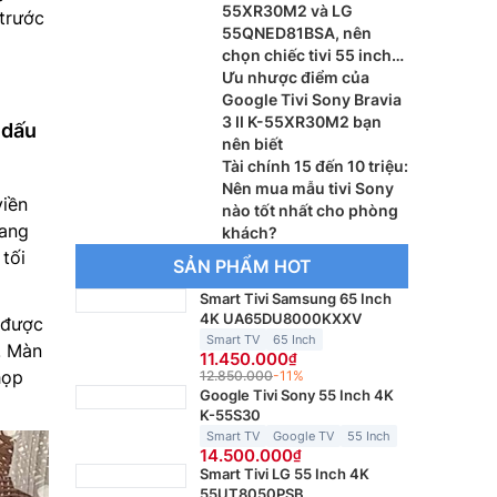
55XR30M2 và LG
 trước
55QNED81BSA, nên
chọn chiếc tivi 55 inch
nào?
Ưu nhược điểm của
Google Tivi Sony Bravia
3 II K-55XR30M2 bạn
 dấu
nên biết
Tài chính 15 đến 10 triệu:
Nên mua mẫu tivi Sony
viền
nào tốt nhất cho phòng
mang
khách?
 tối
SẢN PHẨM HOT
Smart Tivi Samsung 65 Inch
4K UA65DU8000KXXV
 được
Smart TV
65 Inch
. Màn
11.450.000
họp
12.850.000
-11%
Google Tivi Sony 55 Inch 4K
K-55S30
Smart TV
Google TV
55 Inch
14.500.000
Smart Tivi LG 55 Inch 4K
55UT8050PSB