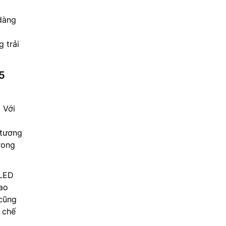
 dàng
 trải
5
 Với
 tương
rong
OLED
cao
 cũng
 chế