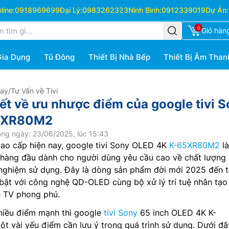
ine:
0918969699
Đại Lý:
0983262323
Ninh Bình:
0912339019
Dự Án:
0
Giỏ hàn
Gia Dụng
Tủ Đông
Thiết Bị Nhà Bếp
Thiết Bị Âm Than
Hay
/
Tư Vấn về Tivi
iết về ưu nhược điểm của google tivi 
5XR80M2
ng ngày: 23/06/2025, lúc 15:43
cao cấp hiện nay, google tivi Sony OLED 4K
K-65XR80M2
là
 hàng đầu dành cho người dùng yêu cầu cao về chất lượng 
i nghiệm sử dụng. Đây là dòng sản phẩm đời mới 2025 đến 
bật với công nghệ QD-OLED cùng bộ xử lý trí tuệ nhân tạo
e TV phong phú.
nhiều điểm mạnh thì google
tivi Sony
65 inch OLED 4K K-
 vài yếu điểm cần lưu ý trong quá trình sử dụng. Dưới đâ