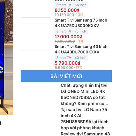
Smart TV
55 Inch
9.150.000
10.150.000
-10%
Smart Tivi Samsung 75 Inch
4K UA75DU8000KXXV
Smart TV
75 Inch
17.000.000
19.050.000
-11%
Smart Tivi Samsung 43 Inch
4K UA43DU7000KXXV
Smart TV
43 Inch
5.790.000
6.990.000
-17%
BÀI VIẾT MỚI
Chất lượng hiển thị tivi
LG QNED Mini LED 4K
65QNED70BSA có tốt
không? Xem phim có
sắc nét?
Tại sao tivi LG Nano 75
inch 4K AI
75NU855BPSA lại thích
i
hợp với phòng khách
lớn?
Review tivi Samsung 43