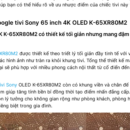
giúp bạn có thể hiểu rõ về ưu nhược điểm của chiếc tivi này
oogle tivi Sony 65 inch 4K OLED K-65XR80M2
4K K-65XR80M2 có thiết kế tối giản nhưng mang đậm
65XR80M2
được thiết kế theo triết lý tối giản đầy tinh tế với 
c hình ảnh như tràn ra khỏi khung tivi. Tổng thể thiết kế 
ại sẽ phù hợp với nhiều phong cách nội thất từ cổ điển đến
ivi Sony
OLED K-65XR80M2 còn có khung viền và chân đế
m giúp tăng tính bền bỉ đồng thời tạo điểm nhấn đẳng cấp
họn lý tưởng cho không gian rộng như phòng khách, phòng 
iêng biệt trong gia đình.