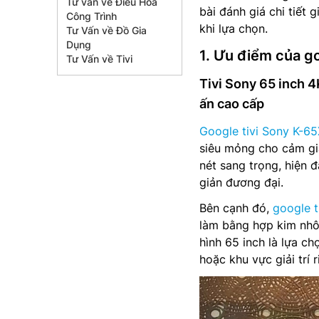
Tư vấn về Điều Hòa
bài đánh giá chi tiết 
Công Trình
khi lựa chọn.
Tư Vấn về Đồ Gia
Dụng
1. Ưu điểm của g
Tư Vấn về Tivi
Tivi Sony 65 inch 
ấn cao cấp
Google tivi Sony K-
siêu mỏng cho cảm giá
nét sang trọng, hiện đ
giản đương đại.
Bên cạnh đó,
google t
làm bằng hợp kim nhô
hình 65 inch là lựa c
hoặc khu vực giải trí r