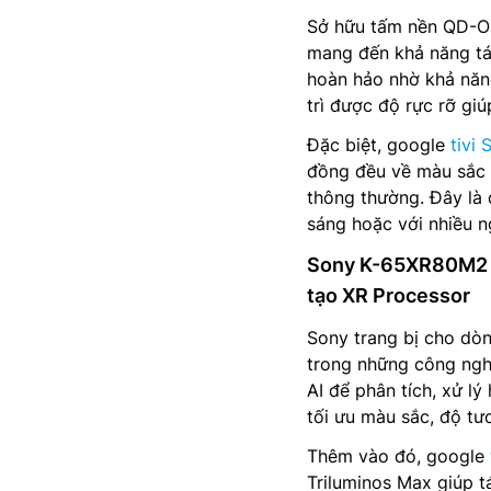
Sở hữu tấm nền QD-O
mang đến khả năng tái
hoàn hảo nhờ khả năng
trì được độ rực rỡ giú
Đặc biệt, google
tivi
đồng đều về màu sắc 
thông thường. Đây là 
sáng hoặc với nhiều 
Sony K-65XR80M2 có 
tạo XR Processor
Sony trang bị cho dò
trong những công nghệ
AI để phân tích, xử l
tối ưu màu sắc, độ tư
Thêm vào đó, google
Triluminos Max giúp t