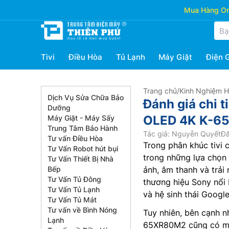
Mua Hàng Onl
Tivi
Điều Hòa
Tủ Lạnh
Máy Giặt
Điện 
Trang chủ
/
Kinh Nghiệm 
Dịch Vụ Sửa Chữa Bảo
Đánh giá chi t
Dưỡng
OLED 4K K-6
Máy Giặt - Máy Sấy
Trung Tâm Bảo Hành
Tác giả: Nguyễn Quyết
Đă
Tư vấn Điều Hòa
Trong phân khúc tivi 
Tư Vấn Robot hút bụi
trong những lựa chọn
Tư Vấn Thiết Bị Nhà
Bếp
ảnh, âm thanh và trả
Tư Vấn Tủ Đông
thương hiệu Sony nổi 
Tư Vấn Tủ Lạnh
và hệ sinh thái Googl
Tư Vấn Tủ Mát
Tư vấn về Bình Nóng
Tuy nhiên, bên cạnh 
Lạnh
65XR80M2 cũng có một