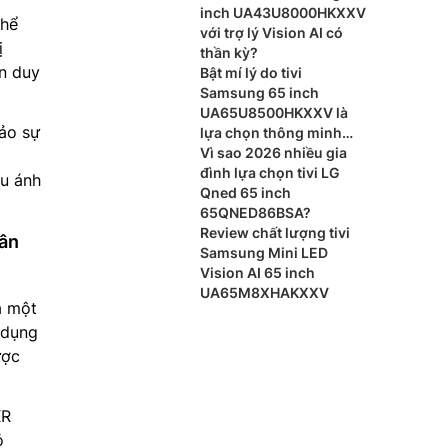
inch UA43U8000HKXXV
hể
với trợ lý Vision AI có
ị
thần kỳ?
n duy
Bật mí lý do tivi
Samsung 65 inch
UA65U8500HKXXV là
ảo sự
lựa chọn thông minh
cho phòng khách
Vì sao 2026 nhiều gia
đình lựa chọn tivi LG
ều ánh
Qned 65 inch
65QNED86BSA?
Review chất lượng tivi
hân
Samsung Mini LED
Vision AI 65 inch
UA65M8XHAKXXV
à một
 dụng
ược
XR
ỏ