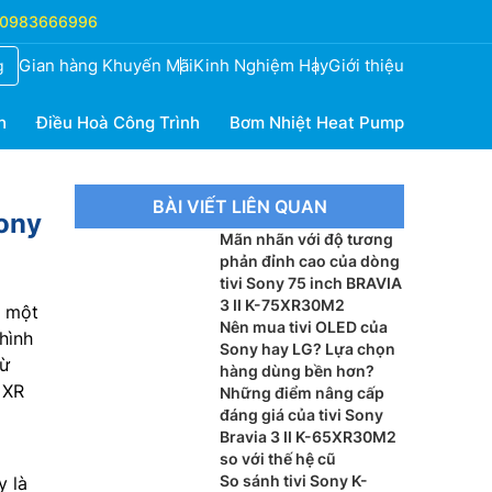
0983666996
Gian hàng Khuyến Mãi
Kinh Nghiệm Hay
Giới thiệu
g
h
Điều Hoà Công Trình
Bơm Nhiệt Heat Pump
BÀI VIẾT LIÊN QUAN
Sony
Mãn nhãn với độ tương
phản đỉnh cao của dòng
tivi Sony 75 inch BRAVIA
3 II K-75XR30M2
 một
Nên mua tivi OLED của
hình
Sony hay LG? Lựa chọn
từ
hàng dùng bền hơn?
 XR
Những điểm nâng cấp
đáng giá của tivi Sony
Bravia 3 II K-65XR30M2
so với thế hệ cũ
So sánh tivi Sony K-
y là