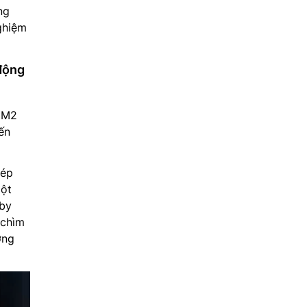
ng
ghiệm
động
80M2
ến
hép
một
lby
 chìm
ờng