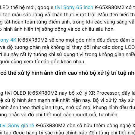
LED thế hệ mới, google
tivi Sony 65 inch
K-65XR80M2 có t
 tạo màu sắc rộng và chân thực vượt trội. Màu đen hiển th
 tắt hoàn toàn từng điểm ảnh, trong khi các vùng sáng vẫ
p hình ảnh hiển thị sống động và có chiều sâu hơn.
 Sony 4K
K-65XR80M2 sẽ cho mọi góc nhìn đều được đảm b
và độ tương phản mà không bị thay đổi như các dòng LCD
điều này rất lý tưởng khi sử dụng tivi trong không gian nhi
người cùng xem từ các góc khác nhau.
thể xử lý hình ảnh đỉnh cao nhờ bộ xử lý trí tuệ n
ng tivi OLED K-65XR80M2 này bộ xử lý XR Processor, đây l
 xử lý hình ảnh mạnh mẽ nhất hiện nay. Bộ vi xử lý này sử
ý hình ảnh theo thời gian thực, nhờ đó mọi khung hình đều đ
ơng phản và độ chi tiết một cách mượt mà, tự nhiên.
tivi Sony giá rẻ
K-65XR80M2 còn sở hữu thêm công nghệ 
ái tạo được hàng tỷ sắc màu chính xác đến từng chi tiết nh