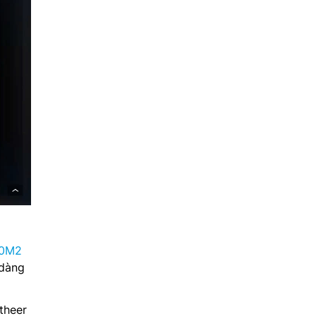
80M2
 dàng
theer