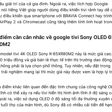
 giải trí của cả gia đình. Ngoài ra, việc tích hợp Google
 nói tiếng Việt giúp người dùng điều khiển tivi rảnh tay dễ
ư điều khiển qua smartphone với BRAVIA Connect hay trình
irPlay 2 và Chromecast cũng tăng thêm tính linh hoạt trong
 điểm cần cân nhắc về google tivi Sony OLED 6
80M2
a model tivi 4K OLED Sony K-65XR80M2 này là mức giá cao.
0 triệu đồng và giá bán lẻ thực tế trên thị trường dao động
không phải là lựa chọn phổ thông. Tuy nhiên, nếu đặt trong
trải nghiệm mang lại thì mức giá này được xem là hợp lý t
 điểm khác liên quan đến đặc tính chung của công nghệ 
tĩnh có thể xảy ra nếu tivi hiển thị hình ảnh tĩnh ở độ sáng 
Ngoài ra, việc sử dụng OLED ở độ sáng tối đa thường xuyên
tuổi thọ của màn hình, dù Sony đã có nhiều cải tiến để hạn