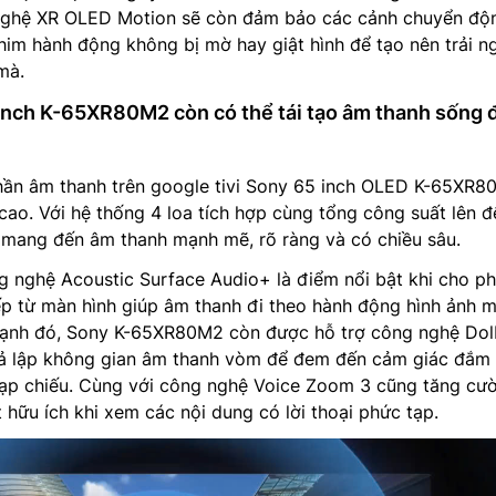
 nghệ XR OLED Motion sẽ còn đảm bảo các cảnh chuyển độ
him hành động không bị mờ hay giật hình để tạo nên trải n
mà.
inch K-65XR80M2 còn có thể tái tạo âm thanh sống 
phần âm thanh trên google tivi Sony 65 inch OLED K-65XR
cao. Với hệ thống 4 loa tích hợp cùng tổng công suất lên đ
y mang đến âm thanh mạnh mẽ, rõ ràng và có chiều sâu.
g nghệ Acoustic Surface Audio+ là điểm nổi bật khi cho p
ếp từ màn hình giúp âm thanh đi theo hành động hình ảnh 
cạnh đó, Sony K-65XR80M2 còn được hỗ trợ công nghệ Do
ả lập không gian âm thanh vòm để đem đến cảm giác đắm
rạp chiếu. Cùng với công nghệ Voice Zoom 3 cũng tăng cư
t hữu ích khi xem các nội dung có lời thoại phức tạp.