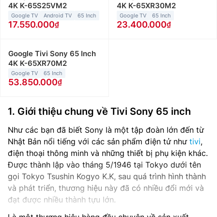
4K K-65S25VM2
4K K-65XR30M2
Google TV
Android TV
65 Inch
Google TV
65 Inch
17.550.000
23.400.000
Google Tivi Sony 65 Inch
4K K-65XR70M2
Google TV
65 Inch
53.850.000
1. Giới thiệu chung về
Tivi Sony 65 inch
Như các bạn đã biết Sony là một tập đoàn lớn đến từ
Nhật Bản nổi tiếng với các sản phẩm điện tử như
tivi
,
điện thoại thông minh và những thiết bị phụ kiện khác.
Được thành lập vào tháng 5/1946 tại Tokyo dưới tên
gọi Tokyo Tsushin Kogyo K.K, sau quá trình hình thành
và phát triển, thương hiệu này đã có nhiều đổi mới và
đạt được nhiều thành tựu lớn.
Là một thương hiệu hàng đầu chuyên về sản xuất