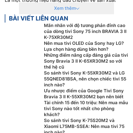
smart tivi
, Sony luôn mang đến cho người dùng những
Xem thêm
sản phẩm tivi thông minh với chất lượng tốt nhất.
BÀI VIẾT LIÊN QUAN
Đến ngày nay, Sony đã đạt được những thành công
Mãn nhãn với độ tương phản đỉnh cao
của dòng tivi Sony 75 inch BRAVIA 3 II
nhất định. Hãng luôn thể hiện được chất riêng một
K-75XR30M2
cách mạnh mẽ và ấn tượng. Điển hình cho điều này là
Nên mua tivi OLED của Sony hay LG?
các dòng
tivi OLED
với màn hình siêu mỏng, thiết kế
Lựa chọn hàng dùng bền hơn?
tinh tế và hiện đại.
Những điểm nâng cấp đáng giá của tivi
Sony Bravia 3 II K-65XR30M2 so với
Các sản phẩm
Tivi Sony 65 inch
thường được sản
thế hệ cũ
xuất tại Malaysia, cùng chế độ bảo hành chính hãng
So sánh tivi Sony K-55XR30M2 và LG
24 tháng cho toàn bộ sản phẩm và 12 tháng cho điều
55QNED81BSA, nên chọn chiếc tivi 55
inch nào?
khiển từ xa.
Ưu nhược điểm của Google Tivi Sony
2. Đặc điểm nổi bật của
Tivi Sony 65 inch
Bravia 3 II K-55XR30M2 bạn nên biết
Tài chính 15 đến 10 triệu: Nên mua mẫu
Chất lượng hình ảnh vượt trội:
Một trong những ưu
tivi Sony nào tốt nhất cho phòng
khách?
điểm lớn nhất của
tivi Sony
chính là chất lượng hình
So sánh tivi Sony K-75S20M2 và
ảnh xuất sắc. Công nghệ hình ảnh 4K HDR của Sony
Xiaomi L75MB-SSEA: Nên mua tivi 75
giúp tái tạo màu sắc chân thực và độ tương phản đỉnh
inch nào?