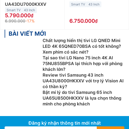
UA43DU7000KXXV
Smart TV
43 Inch
Thiết kế sang trọng, mỏng và nhẹ:
Đặc điểm thiết kế
Smart TV
43 Inch
5.790.000
của tivi Sony giá rẻ cũng là một điểm thu hút lớn. Với
6.750.000
6.990.000
-17%
thiết kế mỏng nhẹ, tivi dễ dàng lắp đặt trong mọi
không gian phòng khách mà không làm mất đi sự
BÀI VIẾT MỚI
sang trọng. Mặt trước của tivi thường là một tấm màn
Chất lượng hiển thị tivi LG QNED Mini
hình lớn, tối giản và tinh tế, thích hợp cho cả những
LED 4K 65QNED70BSA có tốt không?
ngôi nhà có phong cách trang trí hiện đại.
Xem phim có sắc nét?
Tại sao tivi LG Nano 75 inch 4K AI
Kết nối đa dạng thuận tiện:
Tivi Sony 65 inch
không
75NU855BPSA lại thích hợp với phòng
chỉ đẹp mắt mà còn hỗ trợ nhiều cổng kết nối, giúp
khách lớn?
bạn dễ dàng kết nối với các thiết bị khác nhau. Cổng
Review tivi Samsung 43 inch
UA43U8000HKXXV với trợ lý Vision AI
HDMI, USB và Bluetooth cho phép bạn kết nối đồng
có thần kỳ?
thời nhiều thiết bị ngoại vi như đầu phát,
loa
soundbar,
Bật mí lý do tivi Samsung 65 inch
hoặc tai nghe không dây.
UA65U8500HKXXV là lựa chọn thông
minh cho phòng khách
3. Các dòng tivi Sony hiện nay
Hiện nay Sony cung cấp đầy đủ các dòng tivi với độ
Đăng ký nhận thông tin mới nhất
phân giải từ 32 inch đến 98 inch phù hợp với mọi nhu