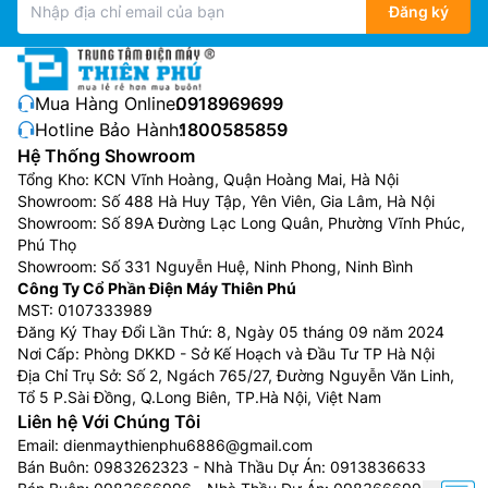
cầu sử dụng của khách hàng.
Các dòng tivi Sony
hiện
Đăng ký
nay gồm:
Tivi Sony LCD 4K:
Sử dụng màn hình LCD với ưu
điểm là giá thành rẻ, chất lượng hình ảnh tốt
Mua Hàng Online:
0918969699
Tivi Sony LED 4K:
Sử dụng màn hình tinh thể lỏng
Hotline Bảo Hành:
1800585859
với lớp đèn LED để phát sáng các điểm ảnh trên
Hệ Thống Showroom
tấm nền cho ra chất lượng hình ảnh chi tiết hơn
Tổng Kho: KCN Vĩnh Hoàng, Quận Hoàng Mai, Hà Nội
Showroom: Số 488 Hà Huy Tập, Yên Viên, Gia Lâm, Hà Nội
màn hình LCD
Showroom: Số 89A Đường Lạc Long Quân, Phường Vĩnh Phúc,
Tivi Sony Full Array LED 4K:
Sử dụng công nghệ
Phú Thọ
làm mờ cục bộ (Local Dimming), sẽ tự động
Showroom: Số 331 Nguyễn Huệ, Ninh Phong, Ninh Bình
bật/tắt từng vùng LED độc lập theo hình ảnh. Tivi
Công Ty Cổ Phần Điện Máy Thiên Phú
nhờ đó mà có khả năng hiển thị độ sáng tốt hơn,
MST: 0107333989
Đăng Ký Thay Đổi Lần Thứ: 8, Ngày 05 tháng 09 năm 2024
màu đen sâu thẳm hơn và mang lại cảm giác chân
Nơi Cấp: Phòng DKKD - Sở Kế Hoạch và Đầu Tư TP Hà Nội
thực hơn
Địa Chỉ Trụ Sở: Số 2, Ngách 765/27, Đường Nguyễn Văn Linh,
Tivi Sony Mini LED 4K:
Là công nghệ cải tiến từ
Tổ 5 P.Sài Đồng, Q.Long Biên, TP.Hà Nội, Việt Nam
công nghệ đèn nền LED tích hợp trên màn hình
Liên hệ Với Chúng Tôi
LCD, nó sử dụng những chiếc đèn Mini LED siêu
Email:
dienmaythienphu6886@gmail.com
nhỏ (kích thước nhỏ hơn nhiều so với đèn LED tiêu
Bán Buôn:
0983262323
- Nhà Thầu Dự Án:
0913836633