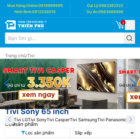
Mua Hàng Online:
0918969699
Đại Lý:
0983262323
Ninh Bình:
0912339019
Dự Án:
0983666996
0
Trang chủ
/
Tivi
Tivi Sony 65 inch
Tivi LG
Tivi Sony
Tivi Casper
Tivi Samsung
Tivi Panasonic
Tivi T
Có
9
sản phẩm
Lọc sản phẩm