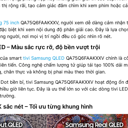
n thị rộng rãi, tạo cảm giác đắm chìm khi xem phim hoặc cá
g 75 inch
QA75Q6FAAKXXV, người xem dễ dàng cảm nhận 
đặc biệt khi xem nội dung độ phân giải cao. Đây là lựa chọn
g người, nơi mọi vị trí ngồi đều có góc nhìn rõ nét.
D – Màu sắc rực rỡ, độ bền vượt trội
t của smart
tivi Samsung QLED
QA75Q6FAAKXXV chính là c
ên tiến. Công nghệ chấm lượng tử giúp tái tạo 100% dải m
g, chân thực và không bị phai màu theo thời gian.
 Dot bền bỉ, tivi Samsung QA75Q6FAAKXXV hoạt động ổn đ
iều giờ liên tục. Đây là ưu thế lớn so với các dòng tivi LED
 trường.
K sắc nét – Tối ưu từng khung hình