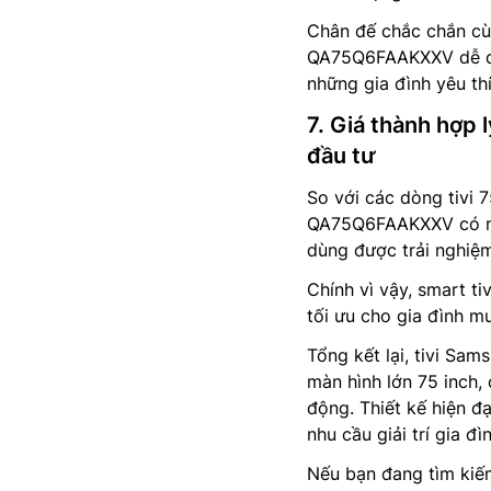
Chân đế chắc chắn cù
QA75Q6FAAKXXV dễ dàn
những gia đình yêu th
7. Giá thành hợ
đầu tư
So với các dòng tivi 
QA75Q6FAAKXXV có mứ
dùng được trải nghiệ
Chính vì vậy, smart 
tối ưu cho gia đình m
Tổng kết lại, tivi S
màn hình lớn 75 inch,
động. Thiết kế hiện đ
nhu cầu giải trí gia đìn
Nếu bạn đang tìm ki