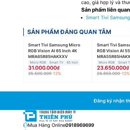
cao, giá hợp lý và th
Sản phẩm liên quan
Smart Tivi Samsun
SẢN PHẨM ĐÁNG QUAN TÂM
Smart Tivi Samsung Micro
Smart Tivi Sams
RGB Vision AI 65 Inch 4K
RGB Vision AI 55
MRA65R85HAKXXV
MRA55R85HAK
Micro RGB
Smart TV
65 Inch
Micro RGB
Smart 
31.000.000
23.650.000
35.500.000
-13%
26.850.000
-12%
Đăng ký nhận th
Mua Hàng Online:
0918969699