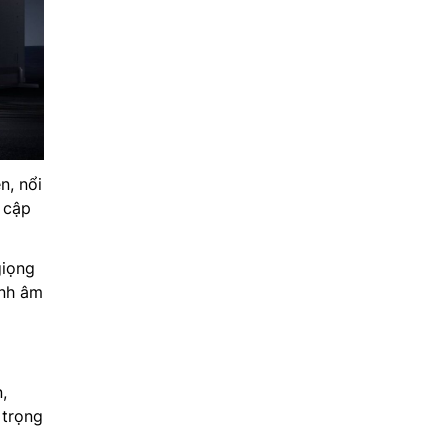
n, nổi
 cập
giọng
ỉnh âm
,
 trọng