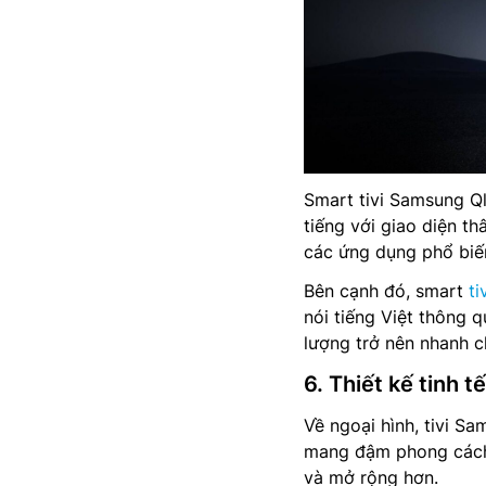
Smart tivi Samsung Q
tiếng với giao diện t
các ứng dụng phổ biến
Bên cạnh đó, smart
ti
nói tiếng Việt thông 
lượng trở nên nhanh ch
6. Thiết kế tinh 
Về ngoại hình, tivi S
mang đậm phong cách h
và mở rộng hơn.