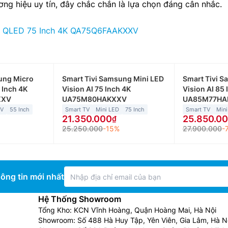
ương hiệu uy tín, đây chắc chắn là lựa chọn đáng cân nhắc.
g QLED 75 Inch 4K QA75Q6FAAKXXV
ung Micro
Smart Tivi Samsung Mini LED
Smart Tivi S
 Inch 4K
Vision AI 75 Inch 4K
Vision AI 85 
XXV
UA75M80HAKXXV
UA85M77HA
TV
55 Inch
Smart TV
Mini LED
75 Inch
Smart TV
Mini
21.350.000
25.850.0
25.250.000
-15%
27.900.000
-
ông tin mới nhất
Hệ Thống Showroom
Tổng Kho: KCN Vĩnh Hoàng, Quận Hoàng Mai, Hà Nội
Showroom: Số 488 Hà Huy Tập, Yên Viên, Gia Lâm, Hà N