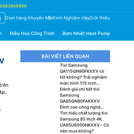
0983666996
Gian hàng Khuyến Mãi
Kinh Nghiệm Hay
Giới thiệu
g
h
Điều Hoà Công Trình
Bơm Nhiệt Heat Pump
BÀI VIẾT LIÊN QUAN
XV
Tivi Samsung
QA115QN90FKXXV có
tốt không? Trải nghiệm
màn hình 115 inch
trên
khổng lồ
Đánh giá chi tiết tivi
ại,
Samsung
QA85QN90FAKXXV:
Đỉnh cao công nghệ
ở
Vision AI thế hệ mới
Tìm hiểu chất lượng tivi
Samsung 85 Inch 4K
UA85U8500HKXXV – Có
nên mua không?