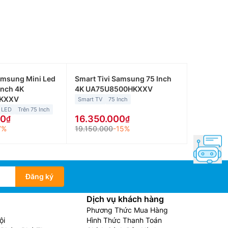
amsung Mini Led
Smart Tivi Samsung 75 Inch
Inch 4K
4K UA75U8500HKXXV
KXXV
Smart TV
75 Inch
 LED
Trên 75 Inch
00
16.350.000
7%
19.150.000
-15%
Đăng ký
Dịch vụ khách hàng
Phương Thức Mua Hàng
ội
Hình Thức Thanh Toán