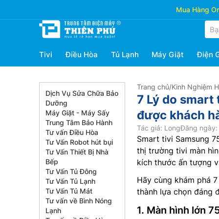
Mua Hàng Onl
Tivi
Điều Hòa
Tủ Lạnh
Máy Giặt
Điện 
Trang chủ
/
Kinh Nghiệm 
Dịch Vụ Sửa Chữa Bảo
7 Lý do smar
Dưỡng
được khách hà
Máy Giặt - Máy Sấy
Trung Tâm Bảo Hành
Tác giả: Long
Đăng ngày: 
Tư vấn Điều Hòa
Smart tivi Samsung 7
Tư Vấn Robot hút bụi
thị trường tivi màn h
Tư Vấn Thiết Bị Nhà
Bếp
kích thước ấn tượng v
Tư Vấn Tủ Đông
Hãy cùng khám phá 7 
Tư Vấn Tủ Lạnh
Tư Vấn Tủ Mát
thành lựa chọn đáng đ
Tư vấn về Bình Nóng
1. Màn hình lớn 75
Lạnh