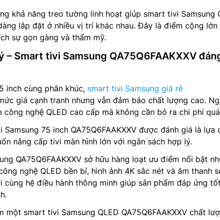
ng khả năng treo tường linh hoạt giúp smart tivi Samsung
g lắp đặt ở nhiều vị trí khác nhau. Đây là điểm cộng lớn
ích sự gọn gàng và thẩm mỹ.
p lý – Smart tivi Samsung QA75Q6FAAKXXV đán
75 inch cùng phân khúc,
smart tivi Samsung giá rẻ
c giá cạnh tranh nhưng vẫn đảm bảo chất lượng cao. Ng
m công nghệ QLED cao cấp mà không cần bỏ ra chi phí quá 
tivi Samsung 75 inch QA75Q6FAAKXXV được đánh giá là lựa 
uốn nâng cấp tivi màn hình lớn với ngân sách hợp lý.
amsung QA75Q6FAAKXXV sở hữu hàng loạt ưu điểm nổi bật nh
 công nghệ QLED bền bỉ, hình ảnh 4K sắc nét và âm thanh 
ại cùng hệ điều hành thông minh giúp sản phẩm đáp ứng tố
h.
ếm một smart tivi Samsung QLED QA75Q6FAAKXXV chất lư