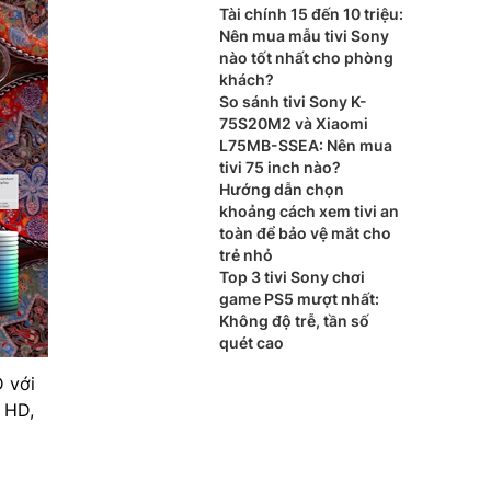
Tài chính 15 đến 10 triệu:
Nên mua mẫu tivi Sony
nào tốt nhất cho phòng
khách?
So sánh tivi Sony K-
75S20M2 và Xiaomi
L75MB-SSEA: Nên mua
tivi 75 inch nào?
Hướng dẫn chọn
khoảng cách xem tivi an
toàn để bảo vệ mắt cho
trẻ nhỏ
Top 3 tivi Sony chơi
game PS5 mượt nhất:
Không độ trễ, tần số
quét cao
 với
l HD,