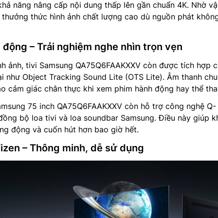
 năng nâng cấp nội dung thấp lên gần chuẩn 4K. Nhờ vậ
 thưởng thức hình ảnh chất lượng cao dù nguồn phát khôn
 động – Trải nghiệm nghe nhìn trọn vẹn
nh ảnh, tivi Samsung QA75Q6FAAKXXV còn được tích hợp 
i như Object Tracking Sound Lite (OTS Lite). Âm thanh ch
ạo cảm giác chân thực khi xem phim hành động hay thể tha
 Samsung 75 inch QA75Q6FAAKXXV còn hỗ trợ công nghệ Q-
ồng bộ loa tivi và loa soundbar Samsung. Điều này giúp 
sống động và cuốn hút hơn bao giờ hết.
Tizen – Thông minh, dễ sử dụng