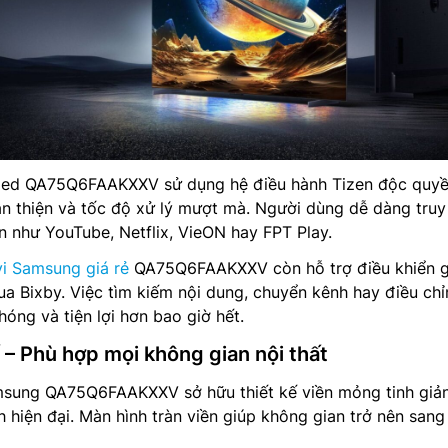
led QA75Q6FAAKXXV sử dụng hệ điều hành Tizen độc quyề
hân thiện và tốc độ xử lý mượt mà. Người dùng dễ dàng truy
 như YouTube, Netflix, VieON hay FPT Play.
vi Samsung giá rẻ
QA75Q6FAAKXXV còn hỗ trợ điều khiển 
qua Bixby. Việc tìm kiếm nội dung, chuyển kênh hay điều ch
óng và tiện lợi hơn bao giờ hết.
tế – Phù hợp mọi không gian nội thất
amsung QA75Q6FAAKXXV sở hữu thiết kế viền mỏng tinh giản
iện đại. Màn hình tràn viền giúp không gian trở nên sang