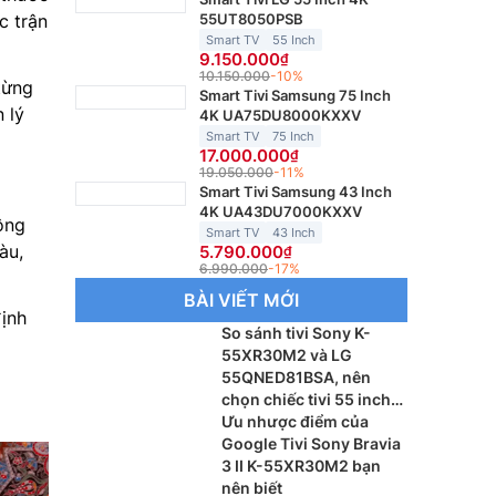
55UT8050PSB
c trận
Smart TV
55 Inch
9.150.000
10.150.000
-10%
từng
Smart Tivi Samsung 75 Inch
 lý
4K UA75DU8000KXXV
Smart TV
75 Inch
17.000.000
19.050.000
-11%
Smart Tivi Samsung 43 Inch
4K UA43DU7000KXXV
ông
Smart TV
43 Inch
àu,
5.790.000
6.990.000
-17%
BÀI VIẾT MỚI
ịnh
So sánh tivi Sony K-
55XR30M2 và LG
55QNED81BSA, nên
chọn chiếc tivi 55 inch
nào?
Ưu nhược điểm của
Google Tivi Sony Bravia
3 II K-55XR30M2 bạn
nên biết