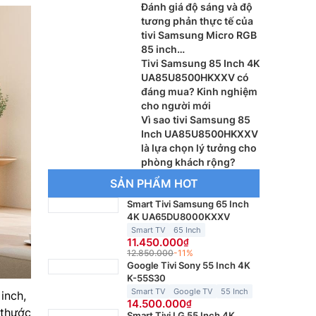
Đánh giá độ sáng và độ
tương phản thực tế của
tivi Samsung Micro RGB
85 inch
MRA85R95HXKXXV
Tivi Samsung 85 Inch 4K
UA85U8500HKXXV có
đáng mua? Kinh nghiệm
cho người mới
Vì sao tivi Samsung 85
Inch UA85U8500HKXXV
là lựa chọn lý tưởng cho
phòng khách rộng?
SẢN PHẨM HOT
Smart Tivi Samsung 65 Inch
4K UA65DU8000KXXV
Smart TV
65 Inch
11.450.000
12.850.000
-11%
Google Tivi Sony 55 Inch 4K
K-55S30
Smart TV
Google TV
55 Inch
inch,
14.500.000
 thước
Smart Tivi LG 55 Inch 4K