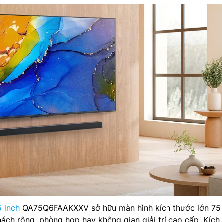
 inch
QA75Q6FAAKXXV sở hữu màn hình kích thước lớn 75 
ch rộng, phòng họp hay không gian giải trí cao cấp. Kích