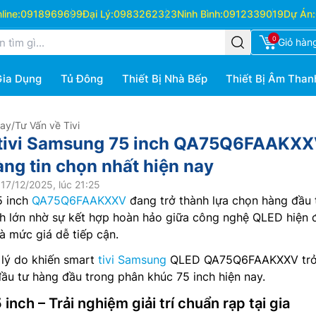
ine:
0918969699
Đại Lý:
0983262323
Ninh Bình:
0912339019
Dự Án:
0
Giỏ hàn
Gia Dụng
Tủ Đông
Thiết Bị Nhà Bếp
Thiết Bị Âm Than
Hay
/
Tư Vấn về Tivi
t tivi Samsung 75 inch QA75Q6FAAKX
ng tin chọn nhất hiện nay
17/12/2025, lúc 21:25
5 inch
QA75Q6FAAKXXV
đang trở thành lựa chọn hàng đầu 
ình lớn nhờ sự kết hợp hoàn hảo giữa công nghệ QLED hiện đ
à mức giá dễ tiếp cận.
lý do khiến smart
tivi Samsung
QLED QA75Q6FAAKXXV tr
ầu tư hàng đầu trong phân khúc 75 inch hiện nay.
 inch – Trải nghiệm giải trí chuẩn rạp tại gia