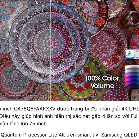
 inch QA75Q6FAAKXXV được trang bị độ phân giải 4K UHD
Điều này giúp hình ảnh hiển thị sắc nét gấp 4 lần so với Ful
màn hình lớn 75 inch.
ý Quantum Processor Lite 4K trên smart tivi Samsung QLED