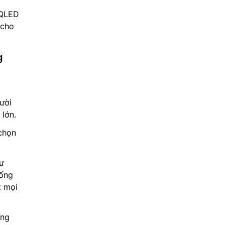
 QLED
 cho
g
ười
lớn.
chọn
ư
sống
t mọi
ợng