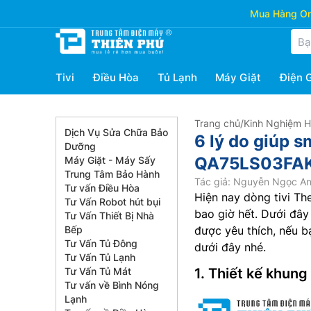
Mua Hàng Onl
Tivi
Điều Hòa
Tủ Lạnh
Máy Giặt
Điện 
Trang chủ
/
Kinh Nghiệm 
Dịch Vụ Sửa Chữa Bảo
6 lý do giúp 
Dưỡng
QA75LS03FAK
Máy Giặt - Máy Sấy
Trung Tâm Bảo Hành
Tác giả: Nguyễn Ngọc A
Tư vấn Điều Hòa
Hiện nay dòng tivi Th
Tư Vấn Robot hút bụi
bao giờ hết. Dưới đây
Tư Vấn Thiết Bị Nhà
Bếp
được yêu thích, nếu b
Tư Vấn Tủ Đông
dưới đây nhé.
Tư Vấn Tủ Lạnh
Tư Vấn Tủ Mát
1. Thiết kế khung
Tư vấn về Bình Nóng
Lạnh