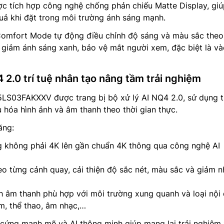
ợc tích hợp công nghệ chống phản chiếu Matte Display, gi
uả khi đặt trong môi trường ánh sáng mạnh.
Comfort Mode tự động điều chỉnh độ sáng và màu sắc theo
giảm ánh sáng xanh, bảo vệ mắt người xem, đặc biệt là và
4 2.0 trí tuệ nhân tạo nâng tầm trải nghiệm
S03FAKXXV được trang bị bộ xử lý AI NQ4 2.0, sử dụng tr
u hóa hình ảnh và âm thanh theo thời gian thực.
ăng:
 không phải 4K lên gần chuẩn 4K thông qua công nghệ AI
eo từng cảnh quay, cải thiện độ sắc nét, màu sắc và giảm n
h âm thanh phù hợp với môi trường xung quanh và loại nội
, thể thao, âm nhạc,…
 cứng mạnh mẽ và AI thông minh giúp mang lại trải nghiệm