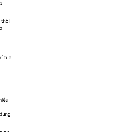
úp
 thời
o
í tuệ
hiễu
 dung
 xem