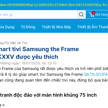
ine:
0918969699
Đại Lý:
0983262323
Ninh Bình:
0912339019
Dự Án:
0
Giỏ hàn
Gia Dụng
Tủ Đông
Thiết Bị Nhà Bếp
Thiết Bị Âm Than
Hay
/
Tư Vấn về Tivi
smart tivi Samsung the Frame
XXV được yêu thích
nh
Đăng ngày: 18/07/2025, lúc 23:10
e Frame của Samsung rất được yêu thích và trở nên phổ bi
 là 6 lý do giúp smart tivi Samsung the Frame
QA75LS03FA
ạn cũng đang quan tâm đến chiếc tivi này, đừng bỏ qua bài 
 tranh độc đáo với màn hình khủng 75 inch