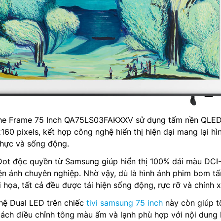
e Frame 75 Inch QA75LS03FAKXXV sử dụng tấm nền QLE
160 pixels, kết hợp công nghệ hiển thị hiện đại mang lại hì
thực và sống động.
t độc quyền từ Samsung giúp hiển thị 100% dải màu DCI
n ảnh chuyên nghiệp. Nhờ vậy, dù là hình ảnh phim bom tấ
 họa, tất cả đều được tái hiện sống động, rực rỡ và chính x
hệ Dual LED trên chiếc
tivi samsung 75 inch
này còn giúp t
ách điều chỉnh tông màu ấm và lạnh phù hợp với nội dung 