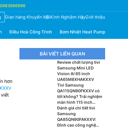
0983666996
Gian hàng Khuyến Mãi
Kinh Nghiệm Hay
Giới thiệu
g
h
Điều Hoà Công Trình
Bơm Nhiệt Heat Pump
BÀI VIẾT LIÊN QUAN
Review chất lượng tivi
Samsung Mini LED
Vision AI 65 inch
UA65M8XHAKXXV
ến hơn
Tivi Samsung
KXXV
QA115QN90FKXXV có
viết
tốt không? Trải nghiệm
màn hình 115 inch
khổng lồ
Đánh giá chi tiết tivi
Samsung
QA85QN90FAKXXV:
Đỉnh cao công nghệ