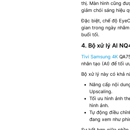
thị. Màn hình cũng đư
giảm chói sáng hiệu q
Đặc biệt, chế độ Eye
gian trong ngày nhằm 
buổi tối.
4. Bộ xử lý AI NQ
Tivi Samsung 4K
QA75L
nhân tạo (AI) để tối ư
Bộ xử lý này có khả n
Nâng cấp nội dung
Upscaling.
Tối ưu hình ảnh th
hình ảnh.
Tự động điều chỉn
đang xem như phim
Sự kết hợp giữa phần