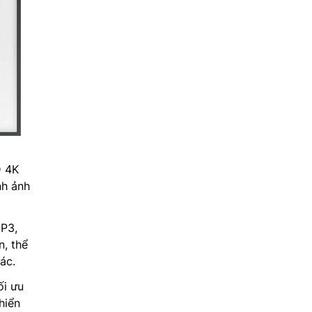
D 4K
nh ảnh
-P3,
n, thể
ác.
ối ưu
hiển