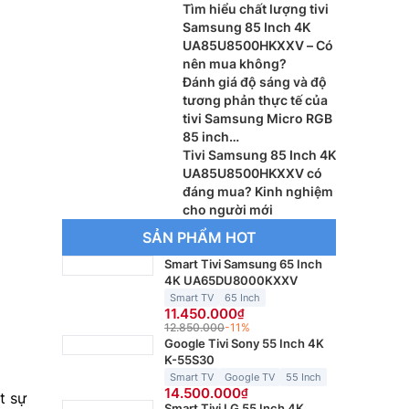
Vision AI thế hệ mới
Tìm hiểu chất lượng tivi
Samsung 85 Inch 4K
UA85U8500HKXXV – Có
nên mua không?
Đánh giá độ sáng và độ
tương phản thực tế của
tivi Samsung Micro RGB
85 inch
MRA85R95HXKXXV
Tivi Samsung 85 Inch 4K
UA85U8500HKXXV có
đáng mua? Kinh nghiệm
cho người mới
SẢN PHẨM HOT
Smart Tivi Samsung 65 Inch
4K UA65DU8000KXXV
Smart TV
65 Inch
11.450.000
12.850.000
-11%
Google Tivi Sony 55 Inch 4K
K-55S30
Smart TV
Google TV
55 Inch
14.500.000
t sự
Smart Tivi LG 55 Inch 4K