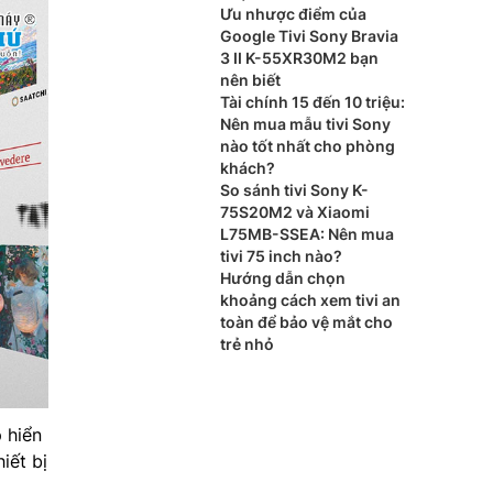
nào?
Ưu nhược điểm của
Google Tivi Sony Bravia
3 II K-55XR30M2 bạn
nên biết
Tài chính 15 đến 10 triệu:
Nên mua mẫu tivi Sony
nào tốt nhất cho phòng
khách?
So sánh tivi Sony K-
75S20M2 và Xiaomi
L75MB-SSEA: Nên mua
tivi 75 inch nào?
Hướng dẫn chọn
khoảng cách xem tivi an
toàn để bảo vệ mắt cho
trẻ nhỏ
 hiển
iết bị