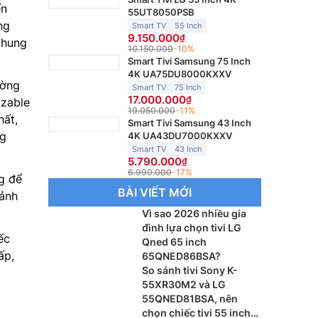
ến
55UT8050PSB
ng
Smart TV
55 Inch
9.150.000
 khung
10.150.000
-10%
Smart Tivi Samsung 75 Inch
4K UA75DU8000KXXV
ường
Smart TV
75 Inch
17.000.000
izable
19.050.000
-11%
hất,
Smart Tivi Samsung 43 Inch
ng
4K UA43DU7000KXXV
Smart TV
43 Inch
5.790.000
6.990.000
-17%
ng để
BÀI VIẾT MỚI
mảnh
Vì sao 2026 nhiều gia
đình lựa chọn tivi LG
ếc
Qned 65 inch
ấp,
65QNED86BSA?
So sánh tivi Sony K-
55XR30M2 và LG
55QNED81BSA, nên
chọn chiếc tivi 55 inch