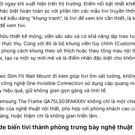
 ngay khi xuất hiện trên thị trường. Điểm nổi bật nhất khi
c biệt hoàn toàn so với phần lớn các mẫu tivi truyền thố
 kế kiểu dáng “khung tranh”, là tivi để xem khi cần thiết, là
để xem tivi.
u thiết kế mỏng, viền sắc sảo và có khả năng lắp treo t
 thực thụ. Cùng với đó là bộ khung viền tùy chỉnh (Custom
i phong cách khung theo sở thích hoặc theo tông màu nội t
ại, tạo ra một sự mới mẻ và là điểm nhấn đặc biệt cho khô
reo Slim Fit Wall Mount đi kèm giúp tivi ôm sát tường, khô
p công nghệ One Invisible Connection sử dụng cáp quang 
y hiệu quả, giữ không gian gọn gàng và tinh tế.
vi Samsung The Frame QA75LS03FAKXXV không chỉ là một chi
hần của nghệ thuật nội thất, phù hợp với phòng khách cao c
àng, hoặc thậm chí là không gian triển lãm.
de biến tivi thành phòng trưng bày nghệ thuật