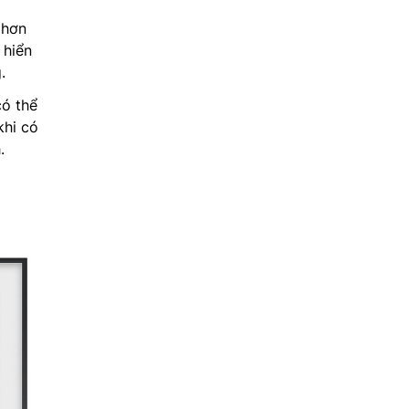
 hơn
 hiển
.
ó thể
khi có
.