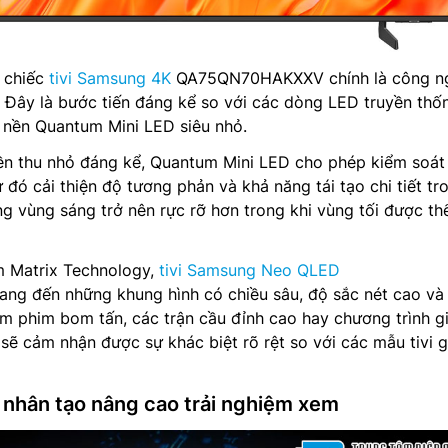
a chiếc
tivi Samsung 4K
QA75QN70HAKXXV chính là công n
Đây là bước tiến đáng kể so với các dòng LED truyền thốn
 nền Quantum Mini LED siêu nhỏ.
ền thu nhỏ đáng kể, Quantum Mini LED cho phép kiểm soát
 đó cải thiện độ tương phản và khả năng tái tạo chi tiết tr
g vùng sáng trở nên rực rỡ hơn trong khi vùng tối được th
 Matrix Technology,
tivi Samsung Neo QLED
 đến những khung hình có chiều sâu, độ sắc nét cao và
m phim bom tấn, các trận cầu đỉnh cao hay chương trình giả
sẽ cảm nhận được sự khác biệt rõ rệt so với các mẫu tivi g
uệ nhân tạo nâng cao trải nghiệm xem