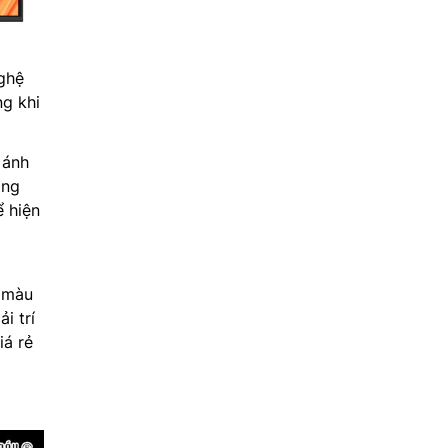
ghệ
g khi
 ánh
ong
ể hiện
 màu
i trí
iá rẻ