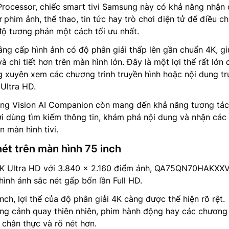
rocessor, chiếc smart tivi Samsung này có khả năng nhận 
 phim ảnh, thể thao, tin tức hay trò chơi điện tử để điều ch
ộ tương phản một cách tối ưu nhất.
nâng cấp hình ảnh có độ phân giải thấp lên gần chuẩn 4K, gi
à chi tiết hơn trên màn hình lớn. Đây là một lợi thế rất lớn 
 xuyên xem các chương trình truyền hình hoặc nội dung tr
Ultra HD.
sung Vision AI Companion còn mang đến khả năng tương tác
i dùng tìm kiếm thông tin, khám phá nội dung và nhận các
 màn hình tivi.
ét trên màn hình 75 inch
4K Ultra HD với 3.840 x 2.160 điểm ảnh, QA75QN70HAKXX
ình ảnh sắc nét gấp bốn lần Full HD.
inch, lợi thế của độ phân giải 4K càng được thể hiện rõ rệt.
ong cảnh quay thiên nhiên, phim hành động hay các chương 
 chân thực và rõ nét hơn.