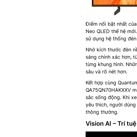
Điểm nổi bật nhất củ
Neo QLED thế hệ mới. 
sử dụng hệ thống đèn
Nhờ kích thước đèn n
sáng chính xác hơn, từ
từng khung hình. Nhữn
sâu và rõ nét hơn.
Kết hợp cùng Quantum
QA75QN70HAKXXV mang
sắc sống động. Khi xe
yêu thích, người dùng 
thông thường.
Vision AI – Trí t