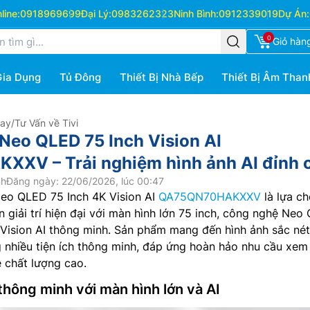
ine:
0918969699
Đại Lý:
0983262323
Ninh Bình:
0912339019
Dự Án:
0
Giỏ hàn
Gia Dụng
Tủ Đông
Thiết Bị Nhà Bếp
Thiết Bị Âm Than
Hay
/
Tư Vấn về Tivi
Neo QLED 75 Inch Vision AI
XV – Trải nghiệm hình ảnh AI đỉnh 
nh
Đăng ngày: 22/06/2026, lúc 00:47
eo QLED 75 Inch 4K Vision AI
QA75QN70HAKXXV
là lựa c
n giải trí hiện đại với màn hình lớn 75 inch, công nghệ Neo
Vision AI thông minh. Sản phẩm mang đến hình ảnh sắc nét
 nhiều tiện ích thông minh, đáp ứng hoàn hảo nhu cầu xem
 chất lượng cao.
 thông minh với màn hình lớn và AI