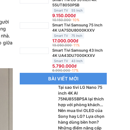
55UT8050PSB
Smart TV
55 Inch
9.150.000
10.150.000
-10%
gười
Smart Tivi Samsung 75 Inch
ùng
4K UA75DU8000KXXV
 nhà.
Smart TV
75 Inch
17.000.000
o giữa
19.050.000
-11%
Smart Tivi Samsung 43 Inch
4K UA43DU7000KXXV
Smart TV
43 Inch
5.790.000
6.990.000
-17%
BÀI VIẾT MỚI
Tại sao tivi LG Nano 75
inch 4K AI
75NU855BPSA lại thích
hợp với phòng khách
lớn?
Nên mua tivi OLED của
Sony hay LG? Lựa chọn
hàng dùng bền hơn?
Những điểm nâng cấp