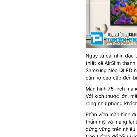
Ngay từ cái nhìn đầu 
thiết kế AirSlim thanh
Samsung Neo QLED này
căn hộ cao cấp đến b
Màn hình 75 inch mang
Với kích thước lớn, m
rộng như phòng khách 
Phần viền màn hình đư
thẩm mỹ và mang lại t
đứng vững trên nhiều
treo tường để tối ưu 