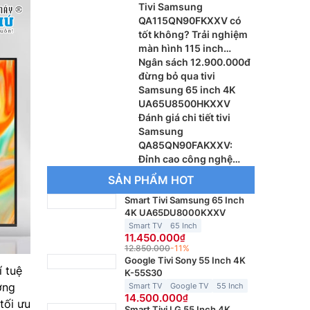
Tivi Samsung
QA115QN90FKXXV có
tốt không? Trải nghiệm
màn hình 115 inch
khổng lồ
Ngân sách 12.900.000đ
đừng bỏ qua tivi
Samsung 65 inch 4K
UA65U8500HKXXV
Đánh giá chi tiết tivi
Samsung
QA85QN90FAKXXV:
Đỉnh cao công nghệ
Vision AI thế hệ mới
SẢN PHẨM HOT
Smart Tivi Samsung 65 Inch
4K UA65DU8000KXXV
Smart TV
65 Inch
11.450.000
12.850.000
-11%
Google Tivi Sony 55 Inch 4K
í tuệ
K-55S30
ơng
Smart TV
Google TV
55 Inch
14.500.000
tối ưu
Smart Tivi LG 55 Inch 4K