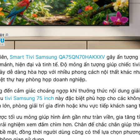
tiên,
Smart Tivi Samsung QA75QN70HAKXXV
gây ấn tượng 
 mảnh, hiện đại và tinh tế. Độ mỏng ấn tượng giúp chiếc tivi
 dễ dàng hòa hợp với nhiều phong cách nội thất khác nha
iệt thự hay phòng họp doanh nghiệp.
 đến cảm giác choáng ngợp khi thưởng thức nội dung giải 
ẫu
tivi Samsung 75 inch
này đặc biệt phù hợp cho các khôn
lớn, phòng giải trí gia đình hoặc khu vực tiếp khách sang 
ợc tối ưu mỏng giúp hình ảnh gần như tràn viền, gia tăng t
rải nghiệm xem đắm chìm hơn. Chân đế chắc chắn giúp thiế
 bề mặt, đồng thời người dùng cũng có thể lựa chọn phươn
không gian sử dụng.