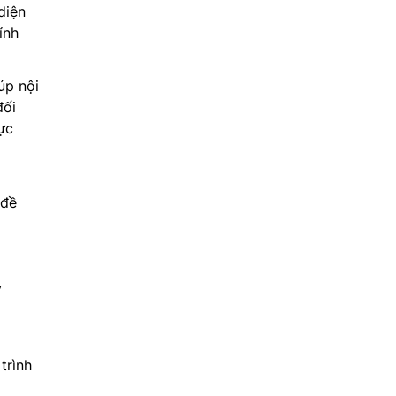
diện
ỉnh
úp nội
đối
ực
 đề
V
trình