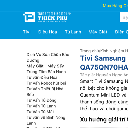
Mua Hàng Onl
Tivi
Điều Hòa
Tủ Lạnh
Máy Giặt
Điện 
Trang chủ
/
Kinh Nghiệm 
Dịch Vụ Sửa Chữa Bảo
Tivi Samsung 
Dưỡng
QA75QN70HAKX
Máy Giặt - Máy Sấy
Trung Tâm Bảo Hành
Tác giả: Nguyễn Ngọc A
Tư vấn Điều Hòa
Smart Tivi Samsung N
Tư Vấn Robot hút bụi
nổi bật cho không gia
Tư Vấn Thiết Bị Nhà
Bếp
Quantum Mini LED và 
Tư Vấn Tủ Đông
thanh sống động cùng
Tư Vấn Tủ Lạnh
thể thao và chơi game
Tư Vấn Tủ Mát
Tư vấn về Bình Nóng
Xu hướng giải trí
Lạnh