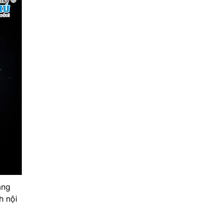
âng
h nội