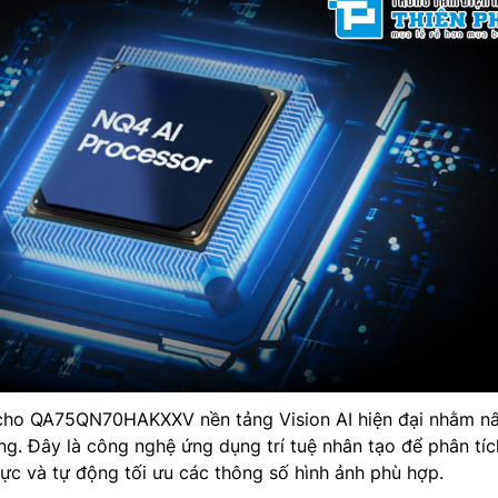
cho QA75QN70HAKXXV nền tảng Vision AI hiện đại nhằm n
ng. Đây là công nghệ ứng dụng trí tuệ nhân tạo để phân tíc
hực và tự động tối ưu các thông số hình ảnh phù hợp.