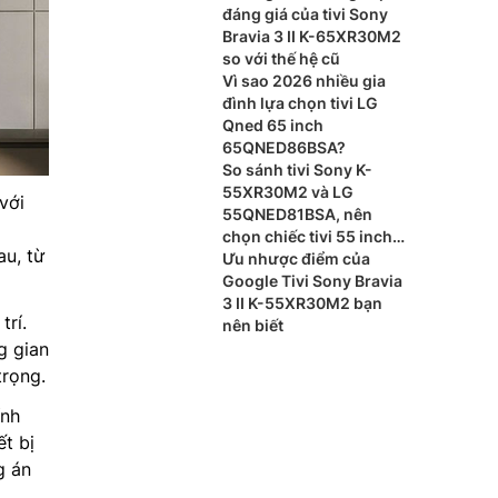
đáng giá của tivi Sony
Bravia 3 II K-65XR30M2
so với thế hệ cũ
Vì sao 2026 nhiều gia
đình lựa chọn tivi LG
Qned 65 inch
65QNED86BSA?
So sánh tivi Sony K-
55XR30M2 và LG
với
55QNED81BSA, nên
chọn chiếc tivi 55 inch
u, từ
nào?
Ưu nhược điểm của
Google Tivi Sony Bravia
3 II K-55XR30M2 bạn
trí.
nên biết
g gian
trọng.
ính
t bị
g án