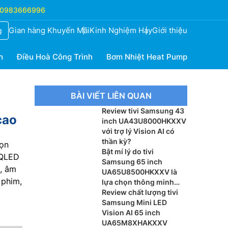
0983666996
Gian hàng Khuyến Mãi
Kinh Nghiệm Hay
Giới thiệu
g
h
Điều Hoà Công Trình
Bơm Nhiệt Heat Pump
BÀI VIẾT LIÊN QUAN
Review tivi Samsung 43
cao
inch UA43U8000HKXXV
với trợ lý Vision AI có
thần kỳ?
họn
Bật mí lý do tivi
 QLED
Samsung 65 inch
, âm
UA65U8500HKXXV là
 phim,
lựa chọn thông minh
cho phòng khách
Review chất lượng tivi
Samsung Mini LED
Vision AI 65 inch
UA65M8XHAKXXV