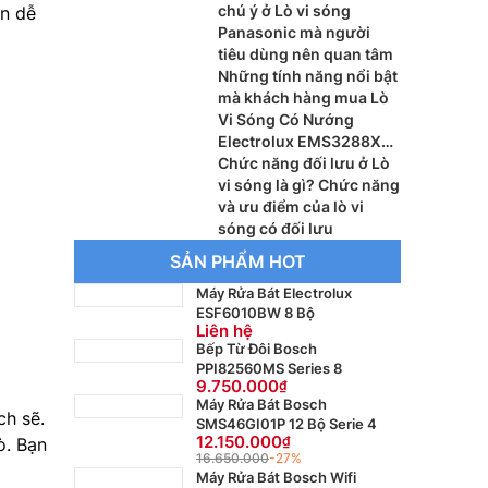
chú ý ở Lò vi sóng
ạn dễ
Panasonic mà người
tiêu dùng nên quan tâm
Những tính năng nổi bật
mà khách hàng mua Lò
Vi Sóng Có Nướng
Electrolux EMS3288X
32 Lít cần lưu ý
Chức năng đối lưu ở Lò
vi sóng là gì? Chức năng
và ưu điểm của lò vi
sóng có đối lưu
SẢN PHẨM HOT
Máy Rửa Bát Electrolux
ESF6010BW 8 Bộ
Liên hệ
Bếp Từ Đôi Bosch
PPI82560MS Series 8
9.750.000
Máy Rửa Bát Bosch
ch sẽ.
SMS46GI01P 12 Bộ Serie 4
12.150.000
ò. Bạn
16.650.000
-27%
Máy Rửa Bát Bosch Wifi