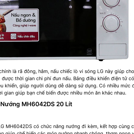
hính là rã đông, hâm, nấu chiếc lò vi sóng LG này giúp ch
m được thời gian chi phí đun nấu. Bảng điều khiển điện tử c
ều khiển, giúp người dùng dễ dàng sử dụng. Có nhiều mức 
ời gian giúp bạn chế biến được nhiều món ăn khác nhau.
ó Nướng MH6042DS 20 Lít
G MH6042DS có chức năng nướng đi kèm, kết hợp cùng 
sóng giúp chế biến các món nướng nhanh chóng, thơm ngon 