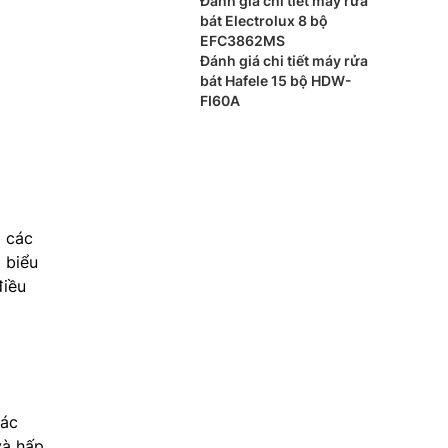
Đánh giá chi tiết máy rửa
bát Electrolux 8 bộ
EFC3862MS
Đánh giá chi tiết máy rửa
bát Hafele 15 bộ HDW-
FI60A
o các
ó biểu
điều
các
và hấp