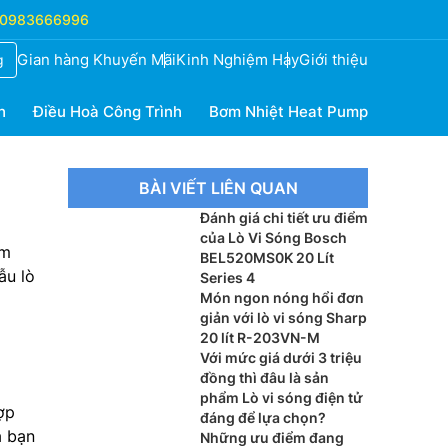
0983666996
Gian hàng Khuyến Mãi
Kinh Nghiệm Hay
Giới thiệu
g
h
Điều Hoà Công Trình
Bơm Nhiệt Heat Pump
BÀI VIẾT LIÊN QUAN
Đánh giá chi tiết ưu điểm
của Lò Vi Sóng Bosch
ìm
BEL520MS0K 20 Lít
ẫu lò
Series 4
Món ngon nóng hổi đơn
giản với lò vi sóng Sharp
20 lít R-203VN-M
Với mức giá dưới 3 triệu
đồng thì đâu là sản
phẩm Lò vi sóng điện tử
ợp
đáng để lựa chọn?
a bạn
Những ưu điểm đang