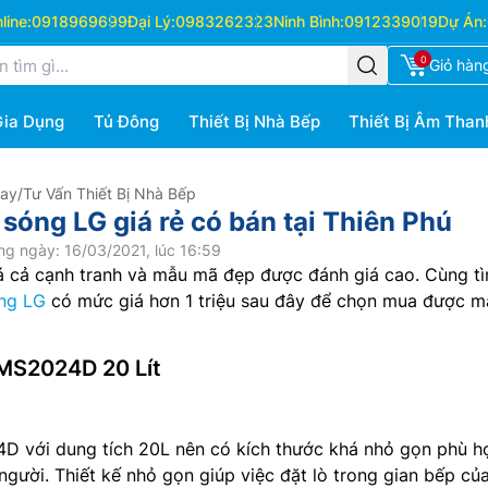
ine:
0918969699
Đại Lý:
0983262323
Ninh Bình:
0912339019
Dự Án:
0
Giỏ hàn
Gia Dụng
Tủ Đông
Thiết Bị Nhà Bếp
Thiết Bị Âm Than
Hay
/
Tư Vấn Thiết Bị Nhà Bếp
sóng LG giá rẻ có bán tại Thiên Phú
g ngày: 16/03/2021, lúc 16:59
á cả cạnh tranh và mẫu mã đẹp được đánh giá cao. Cùng t
óng LG
có mức giá hơn 1 triệu sau đây để chọn mua được m
 MS2024D 20 Lít
 với dung tích 20L nên có kích thước khá nhỏ gọn phù h
 người. Thiết kế nhỏ gọn giúp việc đặt lò trong gian bếp củ