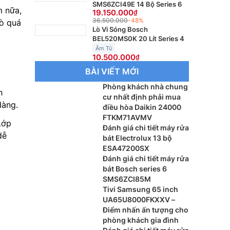
SMS6ZCI49E 14 Bộ Series 6
m nữa,
19.150.000
36.500.000
-48%
lò quá
Lò Vi Sóng Bosch
BEL520MS0K 20 Lít Series 4
Âm Tủ
10.500.000
BÀI VIẾT MỚI
Phòng khách nhà chung
h
cư nhất định phải mua
dàng.
điều hòa Daikin 24000
FTKM71AVMV
Lớp
Đánh giá chi tiết máy rửa
dễ
bát Electrolux 13 bộ
ESA47200SX
Đánh giá chi tiết máy rửa
bát Bosch series 6
SMS6ZCI85M
Tivi Samsung 65 inch
UA65U8000FKXXV –
Điểm nhấn ấn tượng cho
phòng khách gia đình