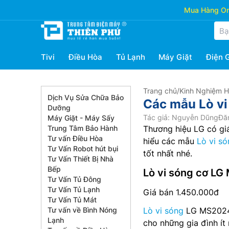
Mua Hàng Onl
Tivi
Điều Hòa
Tủ Lạnh
Máy Giặt
Điện 
Trang chủ
/
Kinh Nghiệm 
Dịch Vụ Sửa Chữa Bảo
Các mẫu Lò vi 
Dưỡng
Tác giả: Nguyễn Dũng
Đăn
Máy Giặt - Máy Sấy
Trung Tâm Bảo Hành
Thương hiệu LG có gi
Tư vấn Điều Hòa
hiểu các mẫu
Lò vi s
Tư Vấn Robot hút bụi
tốt nhất nhé.
Tư Vấn Thiết Bị Nhà
Bếp
Lò vi sóng cơ LG
Tư Vấn Tủ Đông
Tư Vấn Tủ Lạnh
Giá bán 1.450.000đ
Tư Vấn Tủ Mát
Tư vấn về Bình Nóng
Lò vi sóng
LG MS2024D
Lạnh
cho những gia đình ít