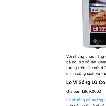
Với những chức năng c
bà nội trợ có tiết kiệ
tượng trên các nút đi
chỉnh công suất và th
Lò Vi Sóng LG C
Giá bán 1.869.000đ
Lò vi sóng có nướng
L
tính năng của lò vi 