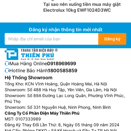
Tại sao nên xuống tiền mua máy giặt
Electrolux 10kg EWF1024D3WC
Đăng ký nhận thông tin mới nhất
Đăng ký
Mua Hàng Online:
0918969699
Hotline Bảo Hành:
1800585859
Hệ Thống Showroom
Tổng Kho: KCN Vĩnh Hoàng, Quận Hoàng Mai, Hà Nội
Showroom: Số 488 Hà Huy Tập, Yên Viên, Gia Lâm, Hà Nội
Showroom: Số 89A Đường Lạc Long Quân, Phường Vĩnh Phúc,
Phú Thọ
Showroom: Số 331 Nguyễn Huệ, Ninh Phong, Ninh Bình
Công Ty Cổ Phần Điện Máy Thiên Phú
MST: 0107333989
Đăng Ký Thay Đổi Lần Thứ: 8, Ngày 05 tháng 09 năm 2024
Nơi Cấp: Phòng DKKD - Sở Kế Hoạch và Đầu Tư TP Hà Nội