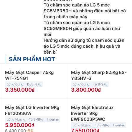
Tủ chăm sóc quần áo LG 5 móc
SC5MBR80H và những điều nổi bật có
trong chiếc máy này
Tủ chăm sóc quần áo LG 5 móc
SC5GMR80H giúp quần áo luôn như
mới
Hướng dẫn sử dụng tủ chăm sóc quần
áo LG 5 móc đúng cách, hiệu quả và
bền bỉ
SẢN PHẨM HOT
Máy Giặt Casper 7.5Kg
Máy Giặt Sharp 8.5Kg ES-
WT-75NG1
Y85HV-S
Lồng Đứng
Dưới 8Kg
Lồng Đứng
Từ 8-9Kg
3.350.000
3.800.000
Máy Giặt LG Inverter 9Kg
Máy Giặt Electrolux
FB1209S6W
Inverter 9Kg
EWF9023P5WC
Lồng Ngang
Từ 8-9Kg
Inverter
5.950.000
Lồng Ngang
Từ 8-9Kg
Inverter
7.550.000
6.490.000
-8%