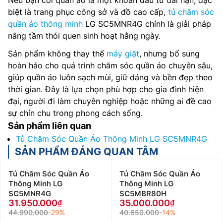
biệt là trang phục công sở và đồ cao cấp,
tủ chăm sóc
quần áo thông minh
LG SC5MNR4G chính là giải pháp
nâng tầm thói quen sinh hoạt hằng ngày.
Sản phẩm không thay thế
máy giặt
, nhưng bổ sung
hoàn hảo cho quá trình chăm sóc quần áo chuyên sâu,
giúp quần áo luôn sạch mùi, giữ dáng và bền đẹp theo
thời gian. Đây là lựa chọn phù hợp cho gia đình hiện
đại, người đi làm chuyên nghiệp hoặc những ai đề cao
sự chỉn chu trong phong cách sống.
Sản phẩm liên quan
Tủ Chăm Sóc Quần Áo Thông Minh LG SC5MNR4G
SẢN PHẨM ĐÁNG QUAN TÂM
Tủ Chăm Sóc Quần Áo
Tủ Chăm Sóc Quần Áo
Thông Minh LG
Thông Minh LG
SC5MNR4G
SC5MBR80H
31.950.000
35.000.000
44.990.000
-29%
40.650.000
-14%