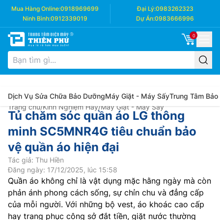
Mua Hàng Online:
0918969699
Đại Lý:
0983262323
Ninh Bình:
0912339019
Dự Án:
0983666996
0
Dịch Vụ Sửa Chữa Bảo Dưỡng
Máy Giặt - Máy Sấy
Trung Tâm Bảo
Trang chủ
/
Kinh Nghiệm Hay
/
Máy Giặt - Máy Sấy
Tủ chăm sóc quần áo LG thông
minh SC5MNR4G tiêu chuẩn bảo
vệ quần áo hiện đại
Tác giả: Thu Hiền
Đăng ngày: 17/12/2025, lúc 15:58
Quần áo không chỉ là vật dụng mặc hằng ngày mà còn
phản ánh phong cách sống, sự chỉn chu và đẳng cấp
của mỗi người. Với những bộ vest, áo khoác cao cấp
hay trang phục công sở đắt tiền, giặt nước thường