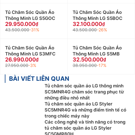
Tủ Chăm Sóc Quần Áo
Tủ Chăm Sóc Quần Áo
Thông Minh LG S5GOC
Thông Minh LG S5BOC
29.950.000
32.100.000
43.500.000
-31%
43.500.000
-26%
Tủ Chăm Sóc Quần Áo
Tủ Chăm Sóc Quần Áo
Thông Minh LG S3MFC
Thông Minh LG S5MB
26.990.000
32.500.000
27.950.000
-3%
38.950.000
-17%
BÀI VIẾT LIÊN QUAN
Tủ chăm sóc quần áo LG thông minh
SC5MNR4G chăm sóc trang phục từ
những điều nhỏ nhất
Tủ chăm sóc quần áo LG Styler
SC5MNR4G và những điểm tinh tế có
trong chiếc máy này
Các công nghệ và tính năng có trong
tủ chăm sóc quần áo LG Styler
SC5GMR80H