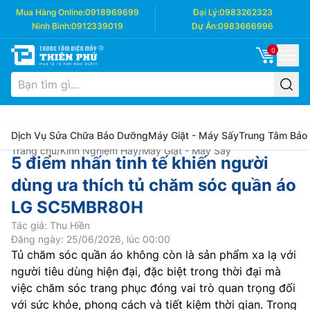
Mua Hàng Online:
0918969699
Đại Lý:
0983262323
Ninh Bình:
0912339019
Dự Án:
0983666996
0
Dịch Vụ Sửa Chữa Bảo Dưỡng
Máy Giặt - Máy Sấy
Trung Tâm Bảo
Trang chủ
/
Kinh Nghiệm Hay
/
Máy Giặt - Máy Sấy
5 điểm nhấn tinh tế khiến người
dùng ưa thích tủ chăm sóc quần áo
LG SC5MBR80H
Tác giả: Thu Hiền
Đăng ngày: 25/06/2026, lúc 00:00
Tủ chăm sóc quần áo không còn là sản phẩm xa lạ với
người tiêu dùng hiện đại, đặc biệt trong thời đại mà
việc chăm sóc trang phục đóng vai trò quan trọng đối
với sức khỏe, phong cách và tiết kiệm thời gian. Trong