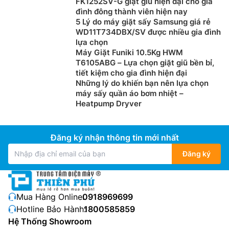
FK1252SV-G giặt giũ hiện đại cho gia
đình đông thành viên hiện nay
5 Lý do máy giặt sấy Samsung giá rẻ
WD11T734DBX/SV được nhiều gia đình
lựa chọn
Máy Giặt Funiki 10.5Kg HWM
T6105ABG – Lựa chọn giặt giũ bền bỉ,
tiết kiệm cho gia đình hiện đại
Những lý do khiến bạn nên lựa chọn
máy sấy quần áo bơm nhiệt –
Heatpump Dryver
Đăng ký nhận thông tin mới nhất
Đăng ký
Mua Hàng Online:
0918969699
Hotline Bảo Hành:
1800585859
Hệ Thống Showroom