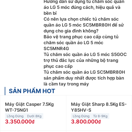
Hướng dẫn sử dụng tủ chăm sóc quần
áo LG 5 móc đúng cách, hiệu quả và
bền bỉ
Có nên lựa chọn chiếc tủ chăm sóc
quần áo LG 5 móc SC5MBR80H để sử
dụng cho gia đình không?
Bảo vệ trang phục cao cấp cùng tủ
chăm sóc quần áo LG 5 móc
SC5MNR4G
Tủ chăm sóc quần áo LG 5 móc S5GOC
trợ thủ đắc lực của những bộ trang
phục cao cấp
Tủ chăm sóc quần áo LG SC5MBR80H
sản phẩm duy nhất được tích hợp bàn
là cầm tay trong máy
SẢN PHẨM HOT
Máy Giặt Casper 7.5Kg
Máy Giặt Sharp 8.5Kg ES-
WT-75NG1
Y85HV-S
Lồng Đứng
Dưới 8Kg
Lồng Đứng
Từ 8-9Kg
3.350.000
3.800.000