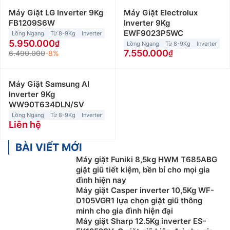
Máy Giặt LG Inverter 9Kg
Máy Giặt Electrolux
FB1209S6W
Inverter 9Kg
EWF9023P5WC
Lồng Ngang
Từ 8-9Kg
Inverter
5.950.000
Lồng Ngang
Từ 8-9Kg
Inverter
7.550.000
6.490.000
-8%
Máy Giặt Samsung AI
Inverter 9Kg
WW90T634DLN/SV
Lồng Ngang
Từ 8-9Kg
Inverter
Liên hệ
BÀI VIẾT MỚI
Máy giặt Funiki 8,5kg HWM T685ABG
giặt giũ tiết kiệm, bền bỉ cho mọi gia
đình hiện nay
Máy giặt Casper inverter 10,5Kg WF-
D105VGR1 lựa chọn giặt giũ thông
minh cho gia đình hiện đại
Máy giặt Sharp 12.5Kg inverter ES-