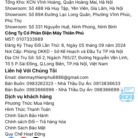
Tổng Kho: KCN Vĩnh Hoàng, Quận Hoàng Mai, Hà Nội
Showroom: Số 488 Hà Huy Tập, Yên Viên, Gia Lâm, Hà Nội
Showroom: Số 89A Đường Lạc Long Quân, Phường Vĩnh Phúc,
Phú Thọ
Showroom: Số 331 Nguyễn Huệ, Ninh Phong, Ninh Bình
Công Ty Cổ Phần Điện Máy Thiên Phú
MST: 0107333989
Đăng Ký Thay Đổi Lần Thứ: 8, Ngày 05 tháng 09 năm 2024
Nơi Cấp: Phòng DKKD - Sở Kế Hoạch và Đầu Tư TP Hà Nội
Địa Chỉ Trụ Sở: Số 2, Ngách 765/27, Đường Nguyễn Văn Linh,
Tổ 5 P.Sài Đồng, Q.Long Biên, TP.Hà Nội, Việt Nam
Liên hệ Với Chúng Tôi
Email:
dienmaythienphu6886@gmail.com
Bán Buôn:
0983262323
- Nhà Thầu Dự Án:
0913836633
Bán Buôn:
0983666996
- Nhà Thầu Dự Án:
0983666996
Dịch vụ khách hàng
Phương Thức Mua Hàng
Hình Thức Thanh Toán
Chính Sách Bảo Hành
Chính sách Đổi – Trả hàng hóa
Chính Sách Bảo Mật
Quy Chế Hoạt Động