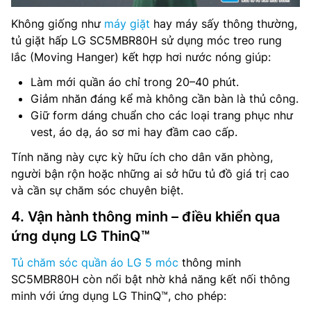
Không giống như
máy giặt
hay máy sấy thông thường,
tủ giặt hấp LG SC5MBR80H sử dụng móc treo rung
lắc (Moving Hanger) kết hợp hơi nước nóng giúp:
Làm mới quần áo chỉ trong 20–40 phút.
Giảm nhăn đáng kể mà không cần bàn là thủ công.
Giữ form dáng chuẩn cho các loại trang phục như
vest, áo dạ, áo sơ mi hay đầm cao cấp.
Tính năng này cực kỳ hữu ích cho dân văn phòng,
người bận rộn hoặc những ai sở hữu tủ đồ giá trị cao
và cần sự chăm sóc chuyên biệt.
4. Vận hành thông minh – điều khiển qua
ứng dụng LG ThinQ™
Tủ chăm sóc quần áo LG 5 móc
thông minh
SC5MBR80H còn nổi bật nhờ khả năng kết nối thông
minh với ứng dụng LG ThinQ™, cho phép: