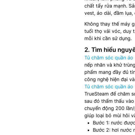
chất tẩy rửa mạnh. Sả
vest, áo dài, đầm lụa,
Không thay thế máy gi
tuổi thọ vải vóc, duy 
mỗi khi cần sử dụng.
2. Tìm hiểu nguy
Tủ chăm sóc quần áo
nếp nhăn và khử trùn
phẩm mang đầy đủ tính
công nghệ hiện đại và
Tủ chăm sóc quần áo 
TrueSteam để chăm só
sau đó thẩm thấu vào 
chuyển động 200 lần/p
giúp loại bỏ mùi hôi 
Bước 1: nước được
Bước 2: hơi nước 