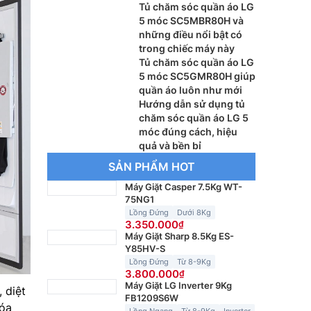
Tủ chăm sóc quần áo LG
5 móc SC5MBR80H và
những điều nổi bật có
trong chiếc máy này
Tủ chăm sóc quần áo LG
5 móc SC5GMR80H giúp
quần áo luôn như mới
Hướng dẫn sử dụng tủ
chăm sóc quần áo LG 5
móc đúng cách, hiệu
quả và bền bỉ
SẢN PHẨM HOT
Máy Giặt Casper 7.5Kg WT-
75NG1
Lồng Đứng
Dưới 8Kg
3.350.000
Máy Giặt Sharp 8.5Kg ES-
Y85HV-S
Lồng Đứng
Từ 8-9Kg
3.800.000
Máy Giặt LG Inverter 9Kg
 diệt
FB1209S6W
hóa