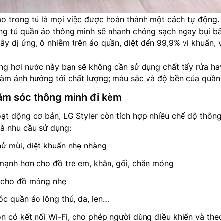
ào trong tủ là mọi việc được hoàn thành một cách tự động
g tủ quần áo thông minh sẽ nhanh chóng sạch ngay bụi bẩ
ây dị ứng, ô nhiễm trên áo quần, diệt đến 99,9% vi khuẩn, v
ng hơi nước này bạn sẽ không cần sử dụng chất tẩy rửa ha
làm ảnh hưởng tới chất lượng; màu sắc và độ bền của quần
ăm sóc thông minh đi kèm
ạt động cơ bản, LG Styler còn tích hợp nhiều chế độ thôn
và nhu cầu sử dụng:
hử mùi, diệt khuẩn nhẹ nhàng
 mạnh hơn cho đồ trẻ em, khăn, gối, chăn mỏng
ô cho đồ mỏng nhẹ
óc quần áo lông thú, da, len…
n có kết nối Wi-Fi, cho phép người dùng điều khiển và the