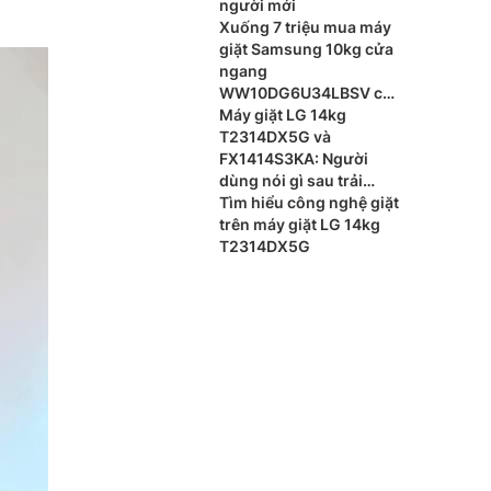
người mới
Xuống 7 triệu mua máy
giặt Samsung 10kg cửa
ngang
WW10DG6U34LBSV có
đáng?
Máy giặt LG 14kg
T2314DX5G và
FX1414S3KA: Người
dùng nói gì sau trải
nghiệm? Nên dùng
Tìm hiểu công nghệ giặt
model nào?
trên máy giặt LG 14kg
T2314DX5G