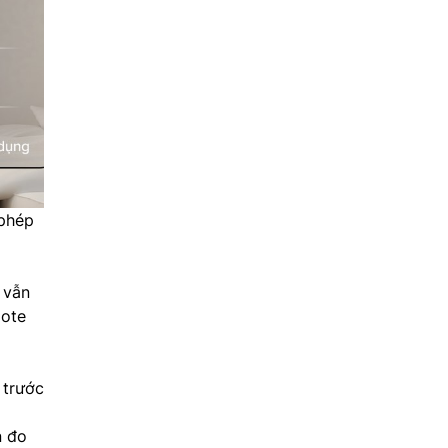
 phép
 vẫn
mote
 trước
n đo