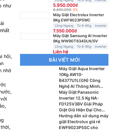
Lồng Ngang
Từ 8-9Kg
Inverter
5.950.000
p như
6.490.000
-8%
Máy Giặt Electrolux Inverter
9Kg EWF9023P5WC
ài
Lồng Ngang
Từ 8-9Kg
Inverter
 nhất
7.550.000
Máy Giặt Samsung AI Inverter
9Kg WW90T634DLN/SV
Lồng Ngang
Từ 8-9Kg
Inverter
Liên hệ
i hôi,
BÀI VIẾT MỚI
ản
Máy Giặt Aqua Inverter
n nhờ
10Kg AW10-
B4377U1L(GN) Công
ước
Nghệ AI Thông Minh
nước,
Cho Gia Đình Hiện Đại
Máy Giặt Panasonic
Inverter 12.5 Kg NA-
 với
FD125V3BV Giải Pháp
áo,
Giặt Giũ Hiện Đại Cho
Gia Đình Đông Thành
Hướng dẫn sử dụng máy
ng
Viên
giặt Electrolux giá rẻ
thời,
EWF9023P5SC cho