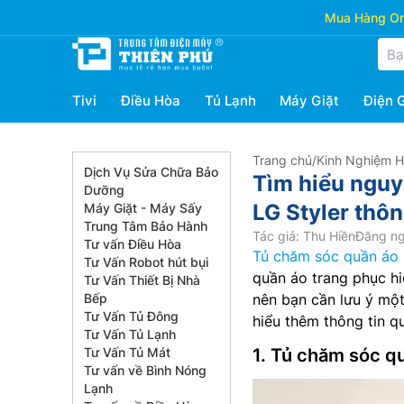
Mua Hàng Onl
Tivi
Điều Hòa
Tủ Lạnh
Máy Giặt
Điện 
Trang chủ
/
Kinh Nghiệm 
Dịch Vụ Sửa Chữa Bảo
Tìm hiểu nguy
Dưỡng
LG Styler thô
Máy Giặt - Máy Sấy
Trung Tâm Bảo Hành
Tác giả: Thu Hiền
Đăng ng
Tư vấn Điều Hòa
Tủ chăm sóc quần áo
Tư Vấn Robot hút bụi
quần áo trang phục hiệ
Tư Vấn Thiết Bị Nhà
Bếp
nên bạn cần lưu ý một
Tư Vấn Tủ Đông
hiểu thêm thông tin qu
Tư Vấn Tủ Lạnh
Tư Vấn Tủ Mát
1. Tủ chăm sóc qu
Tư vấn về Bình Nóng
Lạnh