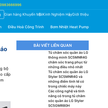
0983666996
Gian hàng Khuyến Mãi
Kinh Nghiệm Hay
Giới thiệu
g
h
Điều Hoà Công Trình
Bơm Nhiệt Heat Pump
BÀI VIẾT LIÊN QUAN
 áo
Tủ chăm sóc quần áo LG
thông minh SC5MNR4G
chăm sóc trang phục từ
những điều nhỏ nhất
ng bộ
Tủ chăm sóc quần áo LG
ao cấp
Styler SC5MNR4G và
ìm
những điểm tinh tế có
trong chiếc máy này
Các công nghệ và tính
năng có trong tủ chăm
sóc quần áo LG Styler
SC5GMR80H