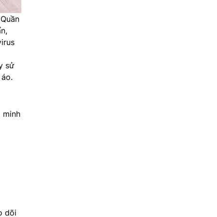
. Quần
n,
irus
y sử
 áo.
g minh
o dõi