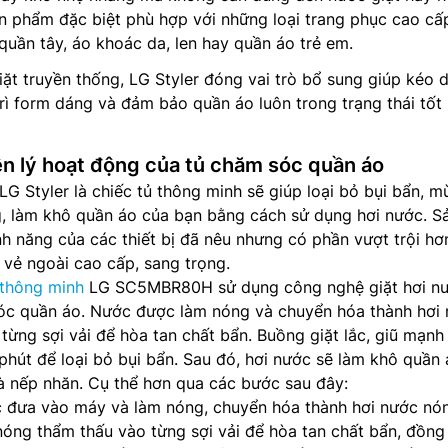
n phẩm đặc biệt phù hợp với những loại trang phục cao cấ
 quần tây, áo khoác da, len hay quần áo trẻ em.
ặt truyền thống, LG Styler đóng vai trò bổ sung giúp kéo d
trì form dáng và đảm bảo quần áo luôn trong trạng thái tốt
ên lý hoạt động của tủ chăm sóc quần áo
LG Styler là chiếc tủ thông minh sẽ giúp loại bỏ bụi bẩn, mù
g, làm khô quần áo của bạn bằng cách sử dụng hơi nước. S
 năng của các thiết bị đã nêu nhưng có phần vượt trội hơ
 vẻ ngoài cao cấp, sang trọng.
thông minh
LG SC5MBR80H sử dụng công nghệ giặt hơi n
c quần áo. Nước được làm nóng và chuyển hóa thành hơi 
từng sợi vải để hòa tan chất bẩn. Buồng giặt lắc, giũ mạnh
hút để loại bỏ bụi bẩn. Sau đó, hơi nước sẽ làm khô quần 
và nếp nhăn. Cụ thể hơn qua các bước sau đây:
 đưa vào máy và làm nóng, chuyển hóa thành hơi nước nó
nóng thẩm thấu vào từng sợi vải để hòa tan chất bẩn, đồng 