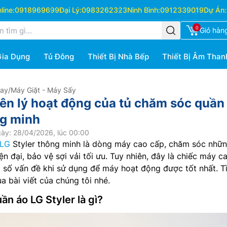
ine:
0918969699
Đại Lý:
0983262323
Ninh Bình:
0912339019
Dự Án:
0
Giỏ hàn
Gia Dụng
Tủ Đông
Thiết Bị Nhà Bếp
Thiết Bị Âm Than
Hay
/
Máy Giặt - Máy Sấy
ên lý hoạt động của tủ chăm sóc quần
ng minh
ày: 28/04/2026, lúc 00:00
 LG
Styler thông minh là dòng máy cao cấp, chăm sóc nhữ
n đại, bảo vệ sợi vải tối ưu. Tuy nhiên, đây là chiếc máy c
 số vấn đề khi sử dụng để máy hoạt động được tốt nhất. T
a bài viết của chúng tôi nhé.
ần áo LG Styler là gì?