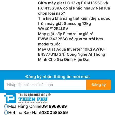
Giữa máy giặt LG 13kg FX1413S5G và
FX1413S3KA có gì khác nhau? Nên lựa
chọn loại nào?
Tìm hiểu khả năng tiết kiệm điện, nước
trên máy giặt Samsung 12kg
WA40F12E4LSV
Máy giặt sấy Electrolux giá rẻ
EWW1343P5SC có gì vượt trội hơn
model trước
Máy Giặt Aqua Inverter 10Kg AW10-
B4377U1L(GN) Công Nghệ AI Thông
Minh Cho Gia Đình Hiện Đại
Đăng ký nhận thông tin mới nhất
Đăng ký
Mua Hàng Online:
0918969699
Hotline Bảo Hành:
1800585859