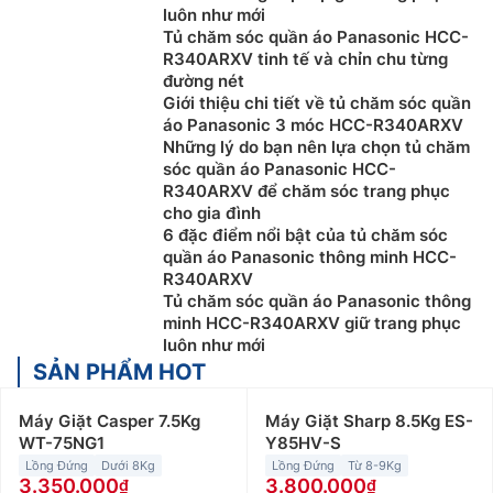
luôn như mới
Tủ chăm sóc quần áo Panasonic HCC-
R340ARXV tinh tế và chỉn chu từng
đường nét
Giới thiệu chi tiết về tủ chăm sóc quần
áo Panasonic 3 móc HCC-R340ARXV
Những lý do bạn nên lựa chọn tủ chăm
sóc quần áo Panasonic HCC-
R340ARXV để chăm sóc trang phục
cho gia đình
6 đặc điểm nổi bật của tủ chăm sóc
quần áo Panasonic thông minh HCC-
R340ARXV
Tủ chăm sóc quần áo Panasonic thông
minh HCC-R340ARXV giữ trang phục
luôn như mới
SẢN PHẨM HOT
Máy Giặt Casper 7.5Kg
Máy Giặt Sharp 8.5Kg ES-
WT-75NG1
Y85HV-S
Lồng Đứng
Dưới 8Kg
Lồng Đứng
Từ 8-9Kg
3.350.000
3.800.000