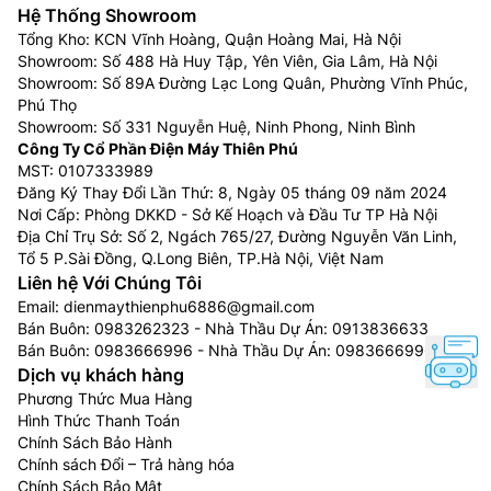
Hệ Thống Showroom
Tổng Kho: KCN Vĩnh Hoàng, Quận Hoàng Mai, Hà Nội
Showroom: Số 488 Hà Huy Tập, Yên Viên, Gia Lâm, Hà Nội
Showroom: Số 89A Đường Lạc Long Quân, Phường Vĩnh Phúc,
Phú Thọ
Showroom: Số 331 Nguyễn Huệ, Ninh Phong, Ninh Bình
Công Ty Cổ Phần Điện Máy Thiên Phú
MST: 0107333989
Đăng Ký Thay Đổi Lần Thứ: 8, Ngày 05 tháng 09 năm 2024
Nơi Cấp: Phòng DKKD - Sở Kế Hoạch và Đầu Tư TP Hà Nội
Địa Chỉ Trụ Sở: Số 2, Ngách 765/27, Đường Nguyễn Văn Linh,
Tổ 5 P.Sài Đồng, Q.Long Biên, TP.Hà Nội, Việt Nam
Liên hệ Với Chúng Tôi
Email:
dienmaythienphu6886@gmail.com
Bán Buôn:
0983262323
- Nhà Thầu Dự Án:
0913836633
Bán Buôn:
0983666996
- Nhà Thầu Dự Án:
0983666996
Dịch vụ khách hàng
Phương Thức Mua Hàng
Hình Thức Thanh Toán
Chính Sách Bảo Hành
Chính sách Đổi – Trả hàng hóa
Chính Sách Bảo Mật