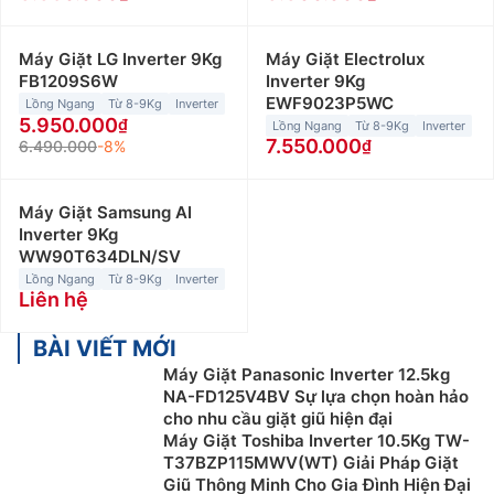
Máy Giặt LG Inverter 9Kg
Máy Giặt Electrolux
FB1209S6W
Inverter 9Kg
EWF9023P5WC
Lồng Ngang
Từ 8-9Kg
Inverter
5.950.000
Lồng Ngang
Từ 8-9Kg
Inverter
7.550.000
6.490.000
-8%
Máy Giặt Samsung AI
Inverter 9Kg
WW90T634DLN/SV
Lồng Ngang
Từ 8-9Kg
Inverter
Liên hệ
BÀI VIẾT MỚI
Máy Giặt Panasonic Inverter 12.5kg
NA-FD125V4BV Sự lựa chọn hoàn hảo
cho nhu cầu giặt giũ hiện đại
Máy Giặt Toshiba Inverter 10.5Kg TW-
T37BZP115MWV(WT) Giải Pháp Giặt
Giũ Thông Minh Cho Gia Đình Hiện Đại