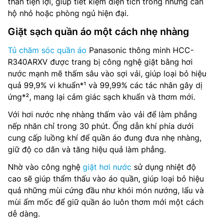
thân tiện lợi, giúp tiết kiệm diện tích trong những căn
hộ nhỏ hoặc phòng ngủ hiện đại.
Giặt sạch quần áo một cách nhẹ nhàng
Tủ chăm sóc quần áo
Panasonic thông minh HCC-
R340ARXV được trang bị công nghệ giặt bằng hơi
nước mạnh mẽ thấm sâu vào sợi vải, giúp loại bỏ hiệu
quả 99,9% vi khuẩn*¹ và 99,99% các tác nhân gây dị
ứng*², mang lại cảm giác sạch khuẩn và thơm mới.
Với hơi nước nhẹ nhàng thấm vào vải để làm phẳng
nếp nhăn chỉ trong 30 phút. Ống dẫn khí phía dưới
cung cấp luồng khí để quần áo đung đưa nhẹ nhàng,
giữ độ co dãn và tăng hiệu quả làm phẳng.
Nhờ vào công nghệ
giặt hơi nước
sử dụng nhiệt độ
cao sẽ giúp thẩm thấu vào áo quần, giúp loại bỏ hiệu
quả những mùi cứng đầu như khói món nướng, lẩu và
mùi ẩm mốc để giữ quần áo luôn thơm mới một cách
dễ dàng.