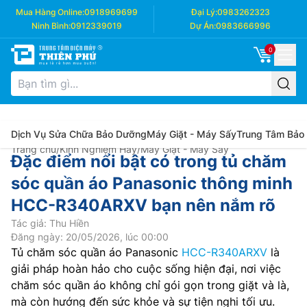
Mua Hàng Online:
0918969699
Đại Lý:
0983262323
Ninh Bình:
0912339019
Dự Án:
0983666996
0
Dịch Vụ Sửa Chữa Bảo Dưỡng
Máy Giặt - Máy Sấy
Trung Tâm Bảo
Trang chủ
/
Kinh Nghiệm Hay
/
Máy Giặt - Máy Sấy
Đặc điểm nổi bật có trong tủ chăm
sóc quần áo Panasonic thông minh
HCC-R340ARXV bạn nên nắm rõ
Tác giả: Thu Hiền
Đăng ngày: 20/05/2026, lúc 00:00
Tủ chăm sóc quần áo Panasonic
HCC-R340ARXV
là
giải pháp hoàn hảo cho cuộc sống hiện đại, nơi việc
chăm sóc quần áo không chỉ gói gọn trong giặt và là,
mà còn hướng đến sức khỏe và sự tiện nghi tối ưu.