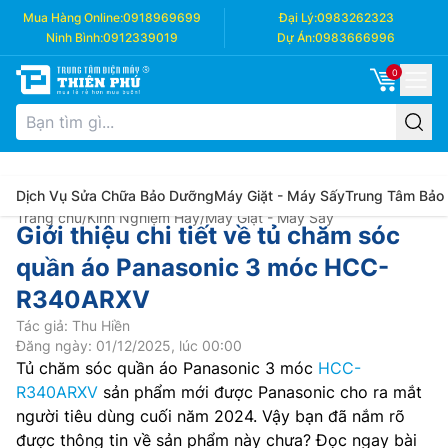
Mua Hàng Online:
0918969699
Đại Lý:
0983262323
Ninh Bình:
0912339019
Dự Án:
0983666996
0
Dịch Vụ Sửa Chữa Bảo Dưỡng
Máy Giặt - Máy Sấy
Trung Tâm Bảo
Trang chủ
/
Kinh Nghiệm Hay
/
Máy Giặt - Máy Sấy
Giới thiệu chi tiết về tủ chăm sóc
quần áo Panasonic 3 móc HCC-
R340ARXV
Tác giả: Thu Hiền
Đăng ngày: 01/12/2025, lúc 00:00
Tủ chăm sóc quần áo Panasonic 3 móc
HCC-
R340ARXV
sản phẩm mới được Panasonic cho ra mắt
người tiêu dùng cuối năm 2024. Vậy bạn đã nắm rõ
được thông tin về sản phẩm này chưa? Đọc ngay bài