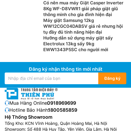
Có nên mua máy Giặt Casper Inverter
8Kg WF-D8VWR1 giải pháp giặt giũ
thông minh cho gia đình hiện đại
Máy giặt Samsung 12kg
WW12CGC04DABSV giá rẻ nhưng hội
tụ đầy đủ tính năng hiện đại
Hưỡng dẫn sử dụng máy giặt sấy
Electrolux 13kg sấy 9kg
EWW1343P5SC cho người mới
Đăng ký nhận thông tin mới nhất
Đăng ký
Mua Hàng Online:
0918969699
Hotline Bảo Hành:
1800585859
Hệ Thống Showroom
Tổng Kho: KCN Vĩnh Hoàng, Quận Hoàng Mai, Hà Nội
Showroom: Số 488 Hà Huy Tập, Yên Viên, Gia Lâm, Hà Nội