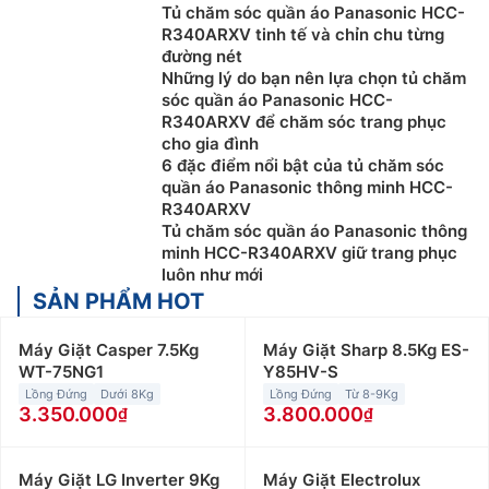
Tủ chăm sóc quần áo Panasonic HCC-
R340ARXV tinh tế và chỉn chu từng
đường nét
Những lý do bạn nên lựa chọn tủ chăm
sóc quần áo Panasonic HCC-
R340ARXV để chăm sóc trang phục
cho gia đình
6 đặc điểm nổi bật của tủ chăm sóc
quần áo Panasonic thông minh HCC-
R340ARXV
Tủ chăm sóc quần áo Panasonic thông
minh HCC-R340ARXV giữ trang phục
luôn như mới
SẢN PHẨM HOT
Máy Giặt Casper 7.5Kg
Máy Giặt Sharp 8.5Kg ES-
WT-75NG1
Y85HV-S
Lồng Đứng
Dưới 8Kg
Lồng Đứng
Từ 8-9Kg
3.350.000
3.800.000
Máy Giặt LG Inverter 9Kg
Máy Giặt Electrolux