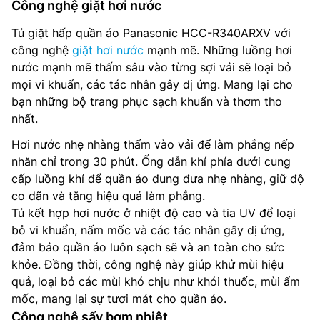
Công nghệ giặt hơi nước
Tủ giặt hấp quần áo Panasonic HCC-R340ARXV với
công nghệ
giặt hơi nước
mạnh mẽ. Những luồng hơi
nước mạnh mẽ thấm sâu vào từng sợi vải sẽ loại bỏ
mọi vi khuẩn, các tác nhân gây dị ứng. Mang lại cho
bạn những bộ trang phục sạch khuẩn và thơm tho
nhất.
Hơi nước nhẹ nhàng thấm vào vải để làm phẳng nếp
nhăn chỉ trong 30 phút. Ống dẫn khí phía dưới cung
cấp luồng khí để quần áo đung đưa nhẹ nhàng, giữ độ
co dãn và tăng hiệu quả làm phẳng.
Tủ kết hợp hơi nước ở nhiệt độ cao và tia UV để loại
bỏ vi khuẩn, nấm mốc và các tác nhân gây dị ứng,
đảm bảo quần áo luôn sạch sẽ và an toàn cho sức
khỏe. Đồng thời, công nghệ này giúp khử mùi hiệu
quả, loại bỏ các mùi khó chịu như khói thuốc, mùi ẩm
mốc, mang lại sự tươi mát cho quần áo. ​
Công nghệ sấy bơm nhiệt