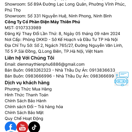
Showroom: Số 89A Đường Lạc Long Quân, Phường Vĩnh Phúc,
Phú Thọ
Showroom: Số 331 Nguyễn Huệ, Ninh Phong, Ninh Bình
Công Ty Cổ Phần Điện Máy Thiên Phú
MST: 0107333989
Đăng Ký Thay Đổi Lần Thứ: 8, Ngày 05 tháng 09 năm 2024
Nơi Cấp: Phòng DKKD - Sở Kế Hoạch và Đầu Tư TP Hà Nội
Địa Chỉ Trụ Sở: Số 2, Ngách 765/27, Đường Nguyễn Văn Linh,
Tổ 5 P.Sài Đồng, Q.Long Biên, TP.Hà Nội, Việt Nam
Liên hệ Với Chúng Tôi
Email:
dienmaythienphu6886@gmail.com
Bán Buôn:
0983262323
- Nhà Thầu Dự Án:
0913836633
Bán Buôn:
0983666996
- Nhà Thầu Dự Án:
0983666996
Dịch vụ khách hàng
Phương Thức Mua Hàng
Hình Thức Thanh Toán
Chính Sách Bảo Hành
Chính sách Đổi – Trả hàng hóa
Chính Sách Bảo Mật
Quy Chế Hoạt Động