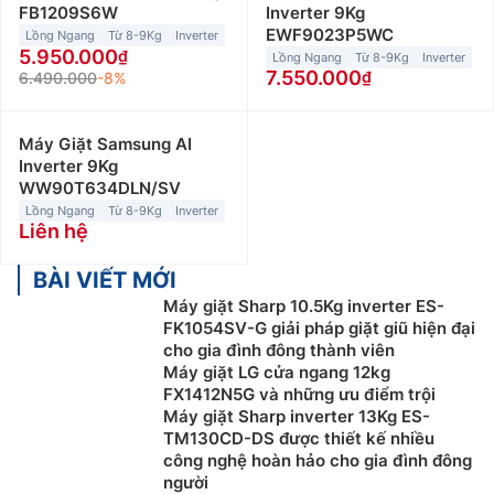
FB1209S6W
Inverter 9Kg
EWF9023P5WC
Lồng Ngang
Từ 8-9Kg
Inverter
5.950.000
Lồng Ngang
Từ 8-9Kg
Inverter
7.550.000
6.490.000
-8%
Máy Giặt Samsung AI
Inverter 9Kg
WW90T634DLN/SV
Lồng Ngang
Từ 8-9Kg
Inverter
Liên hệ
BÀI VIẾT MỚI
Máy giặt Sharp 10.5Kg inverter ES-
FK1054SV-G giải pháp giặt giũ hiện đại
cho gia đình đông thành viên
Máy giặt LG cửa ngang 12kg
FX1412N5G và những ưu điểm trội
Máy giặt Sharp inverter 13Kg ES-
TM130CD-DS được thiết kế nhiều
công nghệ hoàn hảo cho gia đình đông
người