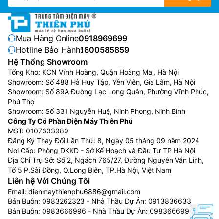
Mua Hàng Online:
0918969699
Hotline Bảo Hành:
1800585859
Hệ Thống Showroom
Tổng Kho: KCN Vĩnh Hoàng, Quận Hoàng Mai, Hà Nội
Showroom: Số 488 Hà Huy Tập, Yên Viên, Gia Lâm, Hà Nội
Showroom: Số 89A Đường Lạc Long Quân, Phường Vĩnh Phúc,
Phú Thọ
Showroom: Số 331 Nguyễn Huệ, Ninh Phong, Ninh Bình
Công Ty Cổ Phần Điện Máy Thiên Phú
MST: 0107333989
Đăng Ký Thay Đổi Lần Thứ: 8, Ngày 05 tháng 09 năm 2024
Nơi Cấp: Phòng DKKD - Sở Kế Hoạch và Đầu Tư TP Hà Nội
Địa Chỉ Trụ Sở: Số 2, Ngách 765/27, Đường Nguyễn Văn Linh,
Tổ 5 P.Sài Đồng, Q.Long Biên, TP.Hà Nội, Việt Nam
Liên hệ Với Chúng Tôi
Email:
dienmaythienphu6886@gmail.com
Bán Buôn:
0983262323
- Nhà Thầu Dự Án:
0913836633
Bán Buôn:
0983666996
- Nhà Thầu Dự Án:
0983666996