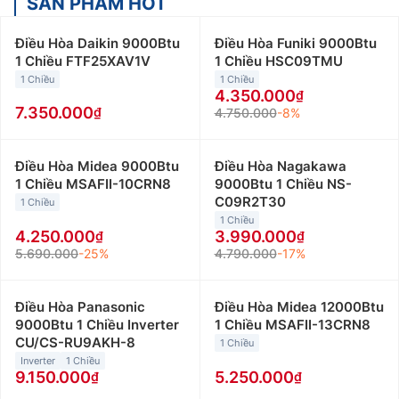
SẢN PHẨM HOT
Điều Hòa Daikin 9000Btu
Điều Hòa Funiki 9000Btu
1 Chiều FTF25XAV1V
1 Chiều HSC09TMU
1 Chiều
1 Chiều
4.350.000
7.350.000
4.750.000
-8%
Điều Hòa Midea 9000Btu
Điều Hòa Nagakawa
1 Chiều MSAFII-10CRN8
9000Btu 1 Chiều NS-
C09R2T30
1 Chiều
1 Chiều
4.250.000
3.990.000
5.690.000
-25%
4.790.000
-17%
Điều Hòa Panasonic
Điều Hòa Midea 12000Btu
9000Btu 1 Chiều Inverter
1 Chiều MSAFII-13CRN8
CU/CS-RU9AKH-8
1 Chiều
Inverter
1 Chiều
9.150.000
5.250.000