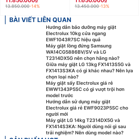
11.850.000
11.650.000
13.850.000
-14%
13.450.000
-13%
BÀI VIẾT LIÊN QUAN
Hướng dẫn bảo dưỡng máy giặt
Electrolux 10kg cửa ngang
EWF1043R7SC hiệu quả
Máy giặt lồng đứng Samsung
WA14CG5886BV/SV và LG
T2314DX5G nên chọn hãng nào?
Giữa máy giặt LG 13kg FX1413S5G và
FX1413S3KA có gì khác nhau? Nên lựa
chọn loại nào?
Máy giặt sấy Electrolux giá rẻ
EWW1343P5SC có gì vượt trội hơn
model trước
Hướng dẫn sử dụng máy giặt
Electrolux giá rẻ EWF9023P5SC cho
người mới
Máy giặt LG 14kg T2314DX5G và
FX1414S3KA: Người dùng nói gì sau
trải nghiệm? Nên dùng model nào?