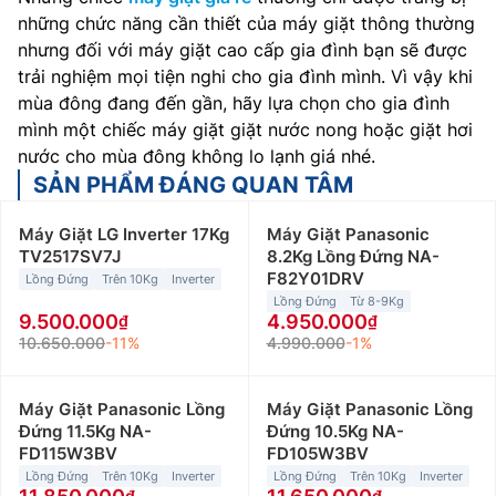
những chức năng cần thiết của máy giặt thông thường
nhưng đối với máy giặt cao cấp gia đình bạn sẽ được
trải nghiệm mọi tiện nghi cho gia đình mình. Vì vậy khi
mùa đông đang đến gần, hãy lựa chọn cho gia đình
mình một chiếc máy giặt giặt nước nong hoặc giặt hơi
nước cho mùa đông không lo lạnh giá nhé.
SẢN PHẨM ĐÁNG QUAN TÂM
Máy Giặt LG Inverter 17Kg
Máy Giặt Panasonic
TV2517SV7J
8.2Kg Lồng Đứng NA-
F82Y01DRV
Lồng Đứng
Trên 10Kg
Inverter
Lồng Đứng
Từ 8-9Kg
9.500.000
4.950.000
10.650.000
-11%
4.990.000
-1%
Máy Giặt Panasonic Lồng
Máy Giặt Panasonic Lồng
Đứng 11.5Kg NA-
Đứng 10.5Kg NA-
FD115W3BV
FD105W3BV
Lồng Đứng
Trên 10Kg
Inverter
Lồng Đứng
Trên 10Kg
Inverter