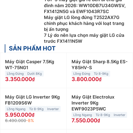
đình năm 2026: WW10DB7U34GWSV,
FX1412N5G và EWF1043R7SC
Máy giặt LG lồng đứng T2522AX7G
chinh phục khách hàng với loạt trang
bị ấn tượng
7 Lý do nên lựa chọn máy giặt LG cửa
trước FX1411N5W
SẢN PHẨM HOT
Máy Giặt Casper 7.5Kg
Máy Giặt Sharp 8.5Kg ES-
WT-75NG1
Y85HV-S
Lồng Đứng
Dưới 8Kg
Lồng Đứng
Từ 8-9Kg
3.350.000
3.800.000
Máy Giặt LG Inverter 9Kg
Máy Giặt Electrolux
FB1209S6W
Inverter 9Kg
EWF9023P5WC
Lồng Ngang
Từ 8-9Kg
Inverter
5.950.000
Lồng Ngang
Từ 8-9Kg
Inverter
7.550.000
6.490.000
-8%