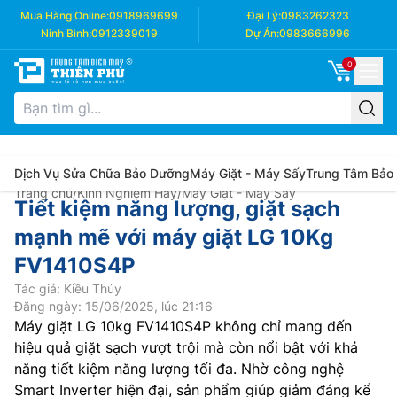
Mua Hàng Online:
0918969699
Đại Lý:
0983262323
Ninh Bình:
0912339019
Dự Án:
0983666996
0
Dịch Vụ Sửa Chữa Bảo Dưỡng
Máy Giặt - Máy Sấy
Trung Tâm Bảo
Trang chủ
/
Kinh Nghiệm Hay
/
Máy Giặt - Máy Sấy
Tiết kiệm năng lượng, giặt sạch
mạnh mẽ với máy giặt LG 10Kg
FV1410S4P
Tác giả: Kiều Thúy
Đăng ngày: 15/06/2025, lúc 21:16
Máy giặt LG 10kg FV1410S4P không chỉ mang đến
hiệu quả giặt sạch vượt trội mà còn nổi bật với khả
năng tiết kiệm năng lượng tối đa. Nhờ công nghệ
Smart Inverter hiện đại, sản phẩm giúp giảm đáng kể