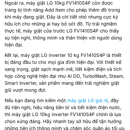
Ngoài ra, máy giặt LG 10kg FV1410S4P còn được
trang bị tính năng Add Item cho phép thêm đồ trong
khi máy đang giặt. Đây là chi tiết nhỏ nhưng cực kỳ
hữu ích cho những ai hay bỏ sót đồ. Từ trải nghiệm
thực tế, máy giặt cửa trước LG FV1410S4P cho thấy
sự tiện nghi, thông minh và thân thiện với người dùng
hiện đại.
Kết lại, máy giặt LG inverter 10 kg FV1410S4P là thiết
bị đáng đầu tư cho mọi gia đình hiện đại. Với thiết kế
sang trọng, giặt sạch mạnh mẽ, tiết kiệm điện và tích
hợp công nghệ hiện đại như AI DD, TurboWash, Steam,
Smart Inverter, sản phẩm mang đến trải nghiệm giặt
giũ vượt mong đợi.
Nếu bạn đang tìm kiếm một
máy giặt LG giá rẻ
, đầy
đủ tiện nghi, hiệu năng bền bỉ và tiết kiệm điện nước,
thì máy giặt LG 10kg inverter FV1410S4P chính là lựa
chọn xứng đáng. Hãy nhanh tay sở hữu để tận hưởng
những tiện ích thông minh và chăm sóc quần áo tối ưu