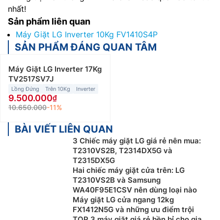
nhất!
Sản phẩm liên quan
Máy Giặt LG Inverter 10Kg FV1410S4P
SẢN PHẨM ĐÁNG QUAN TÂM
Máy Giặt LG Inverter 17Kg
TV2517SV7J
Lồng Đứng
Trên 10Kg
Inverter
9.500.000
10.650.000
-11%
BÀI VIẾT LIÊN QUAN
3 Chiếc máy giặt LG giá rẻ nên mua:
T2310VS2B, T2314DX5G và
T2315DX5G
Hai chiếc máy giặt cửa trên: LG
T2310VS2B và Samsung
WA40F95E1CSV nên dùng loại nào
Máy giặt LG cửa ngang 12kg
FX1412N5G và những ưu điểm trội
TOP 3 máy giặt giá rẻ bền bỉ cho gia