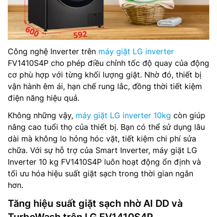
Công nghệ Inverter trên
máy giặt LG inverter
FV1410S4P cho phép điều chỉnh tốc độ quay của động
cơ phù hợp với từng khối lượng giặt. Nhờ đó, thiết bị
vận hành êm ái, hạn chế rung lắc, đồng thời tiết kiệm
điện năng hiệu quả.
Không những vậy,
máy giặt LG inverter 10kg
còn giúp
nâng cao tuổi thọ của thiết bị. Bạn có thể sử dụng lâu
dài mà không lo hỏng hóc vặt, tiết kiệm chi phí sửa
chữa. Với sự hỗ trợ của Smart Inverter, máy giặt LG
Inverter 10 kg FV1410S4P luôn hoạt động ổn định và
tối ưu hóa hiệu suất giặt sạch trong thời gian ngắn
hơn.
Tăng hiệu suất giặt sạch nhờ AI DD và
TurboWash trên LG FV1410S4P