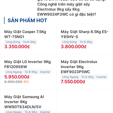
Công nghệ trên máy giặt sấy
Electrolux 9kg sấy 6kg
EWW9024P3WC có gì đặc biệt?
SẢN PHẨM HOT
Máy Giặt Casper 7.5Kg
Máy Giặt Sharp 8.5Kg ES-
WT-75NG1
Y85HV-S
Lồng Đứng
Dưới 8Kg
Lồng Đứng
Từ 8-9Kg
3.350.000
3.800.000
Máy Giặt LG Inverter 9Kg
Máy Giặt Electrolux
FB1209S6W
Inverter 9Kg
EWF9023P5WC
Lồng Ngang
Từ 8-9Kg
Inverter
5.950.000
Lồng Ngang
Từ 8-9Kg
Inverter
7.550.000
6.490.000
-8%
Máy Giặt Samsung AI
Inverter 9Kg
WW90T634DLN/SV
Lồng Ngang
Từ 8-9Kg
Inverter