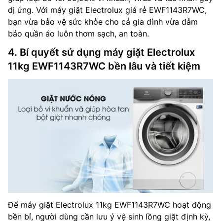
dị ứng. Với máy giặt Electrolux giá rẻ EWF1143R7WC,
bạn vừa bảo vệ sức khỏe cho cả gia đình vừa đảm
bảo quần áo luôn thơm sạch, an toàn.
4. Bí quyết sử dụng máy giặt Electrolux
11kg EWF1143R7WC bền lâu và tiết kiệm
Để máy giặt Electrolux 11kg EWF1143R7WC hoạt động
bền bỉ, người dùng cần lưu ý vệ sinh lồng giặt định kỳ,