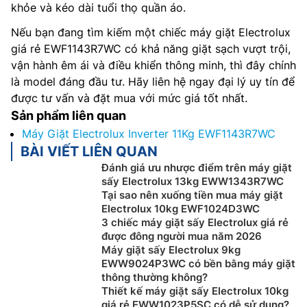
khỏe và kéo dài tuổi thọ quần áo.
Nếu bạn đang tìm kiếm một chiếc máy giặt Electrolux
giá rẻ EWF1143R7WC có khả năng giặt sạch vượt trội,
vận hành êm ái và điều khiển thông minh, thì đây chính
là model đáng đầu tư. Hãy liên hệ ngay đại lý uy tín để
được tư vấn và đặt mua với mức giá tốt nhất.
Sản phẩm liên quan
Máy Giặt Electrolux Inverter 11Kg EWF1143R7WC
BÀI VIẾT LIÊN QUAN
Đánh giá ưu nhược điểm trên máy giặt
sấy Electrolux 13kg EWW1343R7WC
Tại sao nên xuống tiền mua máy giặt
Electrolux 10kg EWF1024D3WC
3 chiếc máy giặt sấy Electrolux giá rẻ
được đông người mua năm 2026
Máy giặt sấy Electrolux 9kg
EWW9024P3WC có bền bằng máy giặt
thông thường không?
Thiết kế máy giặt sấy Electrolux 10kg
giá rẻ EWW1023P5SC có dễ sử dụng?