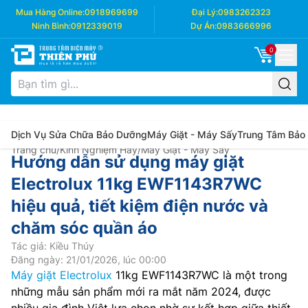
Mua Hàng Online:
0918969699
Đại Lý:
0983262323
Ninh Bình:
0912339019
Dự Án:
0983666996
0
Dịch Vụ Sửa Chữa Bảo Dưỡng
Máy Giặt - Máy Sấy
Trung Tâm Bảo
Trang chủ
/
Kinh Nghiệm Hay
/
Máy Giặt - Máy Sấy
Hướng dẫn sử dụng máy giặt
Electrolux 11kg EWF1143R7WC
hiệu quả, tiết kiệm điện nước và
chăm sóc quần áo
Tác giả: Kiều Thúy
Đăng ngày: 21/01/2026, lúc 00:00
Máy giặt Electrolux
11kg EWF1143R7WC là một trong
những mẫu sản phẩm mới ra mắt năm 2024, được