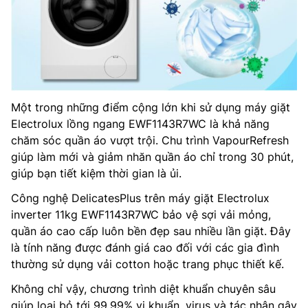
Một trong những điểm cộng lớn khi sử dụng máy giặt
Electrolux lồng ngang EWF1143R7WC là khả năng
chăm sóc quần áo vượt trội. Chu trình VapourRefresh
giúp làm mới và giảm nhăn quần áo chỉ trong 30 phút,
giúp bạn tiết kiệm thời gian là ủi.
Công nghệ DelicatesPlus trên máy giặt Electrolux
inverter 11kg EWF1143R7WC bảo vệ sợi vải mỏng,
quần áo cao cấp luôn bền đẹp sau nhiều lần giặt. Đây
là tính năng được đánh giá cao đối với các gia đình
thường sử dụng vải cotton hoặc trang phục thiết kế.
Không chỉ vậy, chương trình diệt khuẩn chuyên sâu
giúp loại bỏ tới 99,99% vi khuẩn, virus và tác nhân gây