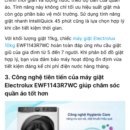
chỉnh thời gian và lượng nước theo độ bẩn của quần
áo. Tính năng này không chỉ tối ưu hiệu suất giặt mà
còn góp phần bảo vệ môi trường. Sử dụng tính năng
giặt nhanh IntelliQuick 45 phút cũng là lựa chọn hợp lý
khi cần tiết kiệm thời gian.
Với khối lượng giặt 11kg, chiếc
máy giặt Electrolux
10kg
EWF1143R7WC hoàn toàn đáp ứng nhu cầu giặt
giũ của gia đình từ 5 đến 7 người. Khi phân bổ đồ giặt
hợp lý, bạn vừa đảm bảo máy hoạt động ổn định vừa
tiết kiệm đáng kể chi phí điện nước hàng tháng.
3. Công nghệ tiên tiến của máy giặt
Electrolux EWF1143R7WC giúp chăm sóc
quần áo tốt hơn