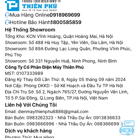
Mua Hàng Online:
0918969699
Hotline Bảo Hành:
1800585859
Hệ Thống Showroom
Tổng Kho: KCN Vĩnh Hoàng, Quận Hoàng Mai, Hà Nội
Showroom: Số 488 Hà Huy Tập, Yên Viên, Gia Lâm, Hà Nội
Showroom: Số 89A Đường Lạc Long Quân, Phường Vĩnh Phúc,
Phú Thọ
Showroom: Số 331 Nguyễn Huệ, Ninh Phong, Ninh Bình
Công Ty Cổ Phần Điện Máy Thiên Phú
MST: 0107333989
Đăng Ký Thay Đổi Lần Thứ: 8, Ngày 05 tháng 09 năm 2024
Nơi Cấp: Phòng DKKD - Sở Kế Hoạch và Đầu Tư TP Hà Nội
Địa Chỉ Trụ Sở: Số 2, Ngách 765/27, Đường Nguyễn Văn Linh,
Tổ 5 P.Sài Đồng, Q.Long Biên, TP.Hà Nội, Việt Nam
Liên hệ Với Chúng Tôi
Email:
dienmaythienphu6886@gmail.com
Bán Buôn:
0983262323
- Nhà Thầu Dự Án:
0913836633
Bán Buôn:
0983666996
- Nhà Thầu Dự Án:
0983666996
Dịch vụ khách hàng
Phương Thức Mua Hàng