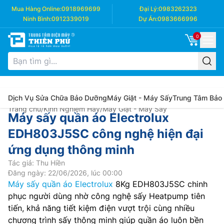
Mua Hàng Online:
0918969699
Đại Lý:
0983262323
Ninh Bình:
0912339019
Dự Án:
0983666996
0
Dịch Vụ Sửa Chữa Bảo Dưỡng
Máy Giặt - Máy Sấy
Trung Tâm Bảo
Trang chủ
/
Kinh Nghiệm Hay
/
Máy Giặt - Máy Sấy
Máy sấy quần áo Electrolux
EDH803J5SC công nghệ hiện đại
ứng dụng thông minh
Tác giả: Thu Hiền
Đăng ngày: 22/06/2026, lúc 00:00
Máy sấy quần áo Electrolux
8Kg EDH803J5SC chinh
phục người dùng nhờ công nghệ sấy Heatpump tiên
tiến, khả năng tiết kiệm điện vượt trội cùng nhiều
chương trình sấy thông minh giúp quần áo luôn bền