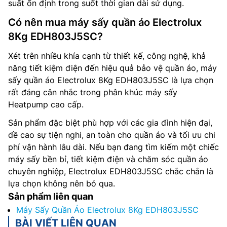
suất ổn định trong suốt thời gian dài sử dụng.
Có nên mua máy sấy quần áo Electrolux
8Kg EDH803J5SC?
Xét trên nhiều khía cạnh từ thiết kế, công nghệ, khả
năng tiết kiệm điện đến hiệu quả bảo vệ quần áo, máy
sấy quần áo Electrolux 8Kg EDH803J5SC là lựa chọn
rất đáng cân nhắc trong phân khúc máy sấy
Heatpump cao cấp.
Sản phẩm đặc biệt phù hợp với các gia đình hiện đại,
đề cao sự tiện nghi, an toàn cho quần áo và tối ưu chi
phí vận hành lâu dài. Nếu bạn đang tìm kiếm một chiếc
máy sấy bền bỉ, tiết kiệm điện và chăm sóc quần áo
chuyên nghiệp, Electrolux EDH803J5SC chắc chắn là
lựa chọn không nên bỏ qua.
Sản phẩm liên quan
Máy Sấy Quần Áo Electrolux 8Kg EDH803J5SC
BÀI VIẾT LIÊN QUAN