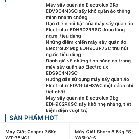
Máy sấy quần áo Electrolux 9Kg
EDV904N3SC sấy khô quần áo thông
minh nhanh chóng
Đặc điểm nổi bật của máy sấy quần áo
Electrolux EDH902R9SC được lòng
người tiêu dùng
Những điểm khiến máy sấy quần áo
Electrolux 9kg EDH903R7SC thu hút
người tiêu dùng
Đánh giá về những tính năng có trong
máy sấy quần áo Electrolux
EDS904N3SC
Hướng dẫn sử dụng máy sấy quần áo
Electrolux EDV904H3WC một cách chi
tiết nhất
Máy sấy quần áo Electrolux 9kg
EDH902R9SC sấy khô nhẹ nhàng, tiết
kiệm điện vượt trội
SẢN PHẨM HOT
Máy Giặt Casper 7.5Kg
Máy Giặt Sharp 8.5Kg ES-
WT-75NG1
Y85HV-S