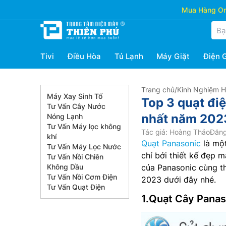
Mua Hàng Onl
Tivi
Điều Hòa
Tủ Lạnh
Máy Giặt
Điện 
Trang chủ
/
Kinh Nghiệm 
Máy Xay Sinh Tố
Top 3 quạt đi
Tư Vấn Cây Nước
nhất năm 202
Nóng Lạnh
Tư Vấn Máy lọc không
Tác giả: Hoàng Thảo
Đăng
khí
Quạt Panasonic
là một
Tư Vấn Máy Lọc Nước
chỉ bởi thiết kế đẹp 
Tư Vấn Nồi Chiên
Không Dầu
của Panasonic cùng t
Tư Vấn Nồi Cơm Điện
2023 dưới đây nhé.
Tư Vấn Quạt Điện
1.Quạt Cây Panas