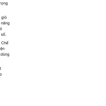
rọng
 gió
ả năng
có
 số.
: Chế
iện
i dùng
t
p