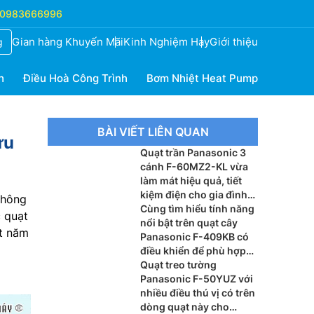
0983666996
Gian hàng Khuyến Mãi
Kinh Nghiệm Hay
Giới thiệu
g
h
Điều Hoà Công Trình
Bơm Nhiệt Heat Pump
BÀI VIẾT LIÊN QUAN
ữu
Quạt trần Panasonic 3
cánh F-60MZ2-KL vừa
làm mát hiệu quả, tiết
kiệm điện cho gia đình
không
với cái hè nắng nóng
Cùng tìm hiểu tính năng
c quạt
nổi bật trên quạt cây
t năm
Panasonic F-409KB có
điều khiển để phù hợp
với người dùng hơn
Quạt treo tường
Panasonic F-50YUZ với
nhiều điều thú vị có trên
dòng quạt này cho