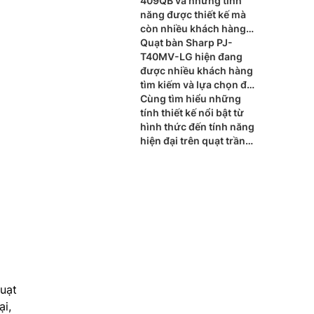
hàng luôn tin dùng
409QB và những tính
năng được thiết kế mà
còn nhiều khách hàng
chưa biết hiện nay
Quạt bàn Sharp PJ-
T40MV-LG hiện đang
được nhiều khách hàng
tìm kiếm và lựa chọn để
đáp ứng nhu cầu hiện
Cùng tìm hiểu những
nay
tính thiết kế nổi bật từ
hình thức đến tính năng
hiện đại trên quạt trần
Mitsubishi 5 cánh C56-
RA5
uạt
ại,