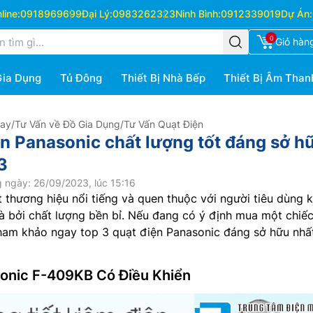
ine:
0918969699
Đại Lý:
0983262323
Ninh Bình:
0912339019
Dự Án:
0
Giỏ hàn
Gia Dụng
Tủ Đông
Thiết Bị Nhà Bếp
Thiết Bị Âm Than
Hay
/
Tư Vấn về Đồ Gia Dụng
/
Tư Vấn Quạt Điện
ện Panasonic chất lượng tốt đáng sở h
3
 ngày: 26/09/2023, lúc 15:16
 thương hiệu nổi tiếng và quen thuộc với người tiêu dùng 
mà bởi chất lượng bền bỉ. Nếu đang có ý định mua một chiế
ham khảo ngay top 3 quạt điện Panasonic đáng sở hữu nhấ
onic F-409KB Có Điều Khiển