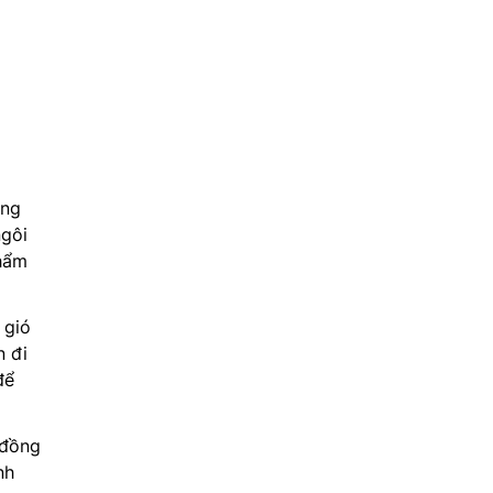
ống
ngôi
thẩm
 gió
n đi
để
 đồng
nh