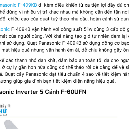
anasonic F-409KB
đi kèm điều khiển từ xa tiện lợi đầy đủ c
hể đứng vì nhiều vị trí khác nhau mà không cần đến tận nơi
 đổi chiều cao của quạt tuỳ theo nhu cầu, hoàn cảnh sử dụn
sonic
F-409KB vận hành với công suất 51w cùng 3 cấp độ 
át của người dùng. Với khả năng tạo gió tự nhiên đem lại
u khi sử dụng. Quạt Panasonic F-409KB sử dụng động cơ bạ
m mát hiệu quả nhưng vận hành êm ái, dễ chịu không gây ồn 
kế các thanh nhỏ đan khít, đảm bảo an toàn tối đa cho ngư
 ở cự ly gần hơn nữa cũng có thể tháo rời dễ dàng để vệ si
ả. Quạt cây Panasonic đạt tiêu chuẩn 4 sao về tiết kiệm nă
ơng giúp gia đình bạn tiết kiệm điện năng hiệu quả.
sonic Inverter 5 Cánh F-60UFN