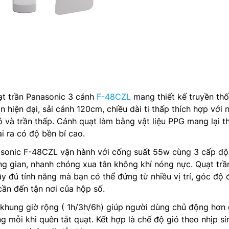
ạt trần Panasonic 3 cánh
F-48CZL
mang thiết kế truyền th
hiện đại, sải cánh 120cm, chiều dài ti thấp thích hợp với 
 và trần thấp. Cánh quạt làm bằng vật liệu PPG mang lại 
 ra có độ bền bỉ cao.
asonic F-48CZL vận hành với cống suất 55w cùng 3 cấp độ
g gian, nhanh chóng xua tân không khí nóng nực. Quạt trầ
ầy đủ tính năng mà bạn có thể đứng từ nhiều vị trí, góc độ 
ần đến tận nơi của hộp số.
 khung giờ rộng ( 1h/3h/6h) giúp người dùng chủ động hơn
ng mỗi khi quên tắt quạt. Kết hợp là chế độ gió theo nhịp si