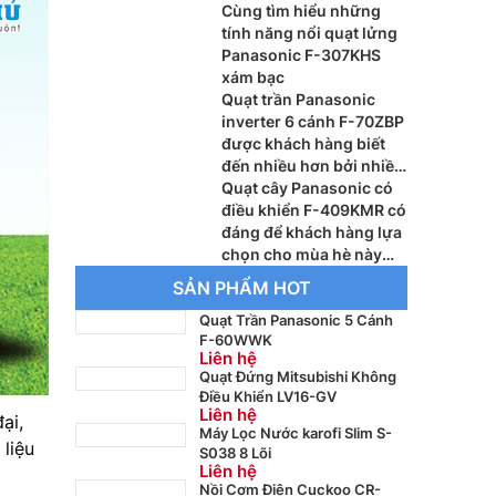
nhiều người lựa chọn
Cùng tìm hiểu những
tính năng nổi quạt lửng
Panasonic F-307KHS
xám bạc
Quạt trần Panasonic
inverter 6 cánh F-70ZBP
được khách hàng biết
đến nhiều hơn bởi nhiều
tính năng hiện đại cho
Quạt cây Panasonic có
mùa hè này
điều khiển F-409KMR có
đáng để khách hàng lựa
chọn cho mùa hè này
không
SẢN PHẨM HOT
Quạt Trần Panasonic 5 Cánh
F-60WWK
Liên hệ
Quạt Đứng Mitsubishi Không
Điều Khiển LV16-GV
Liên hệ
ại,
Máy Lọc Nước karofi Slim S-
liệu
S038 8 Lõi
Liên hệ
Nồi Cơm Điện Cuckoo CR-