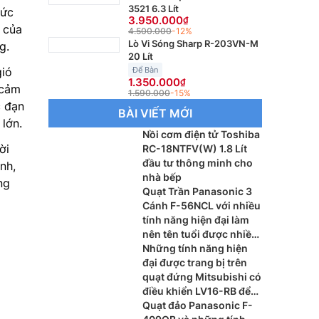
3521 6.3 Lít
hức
3.950.000
 của
4.500.000
-12%
Lò Vi Sóng Sharp R-203VN-M
g.
20 Lít
Để Bàn
gió
1.350.000
 cảm
1.590.000
-15%
c đạn
BÀI VIẾT MỚI
lớn.
Nồi cơm điện tử Toshiba
ời
RC-18NTFV(W) 1.8 Lít
đầu tư thông minh cho
nh,
nhà bếp
ng
Quạt Trần Panasonic 3
Cánh F-56NCL với nhiều
tính năng hiện đại làm
nên tên tuổi được nhiều
người biết đến
Những tính năng hiện
đại được trang bị trên
quạt đứng Mitsubishi có
điều khiển LV16-RB để
thấy được lý do khách
Quạt đảo Panasonic F-