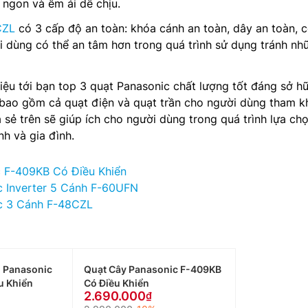
 ngon và êm ái dễ chịu.
CZL
có 3 cấp độ an toàn: khóa cánh an toàn, dây an toàn, 
i dùng có thể an tâm hơn trong quá trình sử dụng tránh nh
thiệu tới bạn top 3 quạt Panasonic chất lượng tốt đáng sở h
bao gồm cả quạt điện và quạt trần cho người dùng tham k
sẻ trên sẽ giúp ích cho người dùng trong quá trình lựa ch
h và gia đình.
 F-409KB Có Điều Khiển
c Inverter 5 Cánh F-60UFN
c 3 Cánh F-48CZL
 Panasonic
Quạt Cây Panasonic F-409KB
u Khiển
Có Điều Khiển
2.690.000