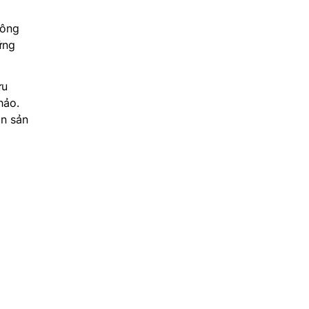
công
ững
ữu
hảo.
ọn sản