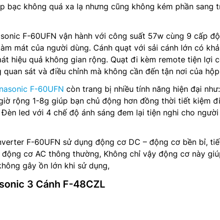
p bạc không quá xa lạ nhưng cũng không kém phần sang t
asonic F-60UFN vận hành với công suất 57w cùng 9 cấp độ
làm mát của người dùng. Cánh quạt với sải cánh lớn có kh
mát hiệu quả không gian rộng. Quạt đi kèm remote tiện lợi 
 quan sát và điều chỉnh mà không cần đến tận nơi của hộp
anasonic F-60UFN
còn trang bị nhiều tính năng hiện đại như
giờ rộng 1-8g giúp bạn chủ động hơn đồng thời tiết kiệm đ
. Đèn led với 4 chế độ ánh sáng đem lại tiện nghi cho ngườ
nverter F-60UFN sử dụng động cơ DC – động cơ bền bỉ, tiế
i động cơ AC thông thường, Không chỉ vậy động cơ này giú
không gây ồn lớn khi sử dụng,
asonic 3 Cánh F-48CZL