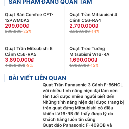
SẢN PHẨM ĐÁNG QUAN TÂM
Quạt Bàn Comfee CFT-
Quạt Trần Mitsubishi 4
12PWM0A3
Cánh C56-RA4
299.000
2.790.000
399.000
-25%
3.250.000
-14%
Quạt Trần Mitsubishi 5
Quạt Treo Tường
Cánh C56-RA5
Mitsubishi W16-RA
3.690.000
1.690.000
4.050.000
-9%
1.990.000
-15%
BÀI VIẾT LIÊN QUAN
Quạt Trần Panasonic 3 Cánh F-56NCL
với nhiều tính năng hiện đại làm nên
tên tuổi được nhiều người biết đến
Những tính năng hiện đại được trang bị
trên quạt đứng Mitsubishi có điều
khiển LV16-RB để thấy được lý do
khách hàng luôn tin dùng
Quạt đảo Panasonic F-409QB và