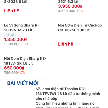
S-S038 8 Lõi
3521 6.3 Lít
3.950.000
Liên hệ
4.500.000
-12%
Lò Vi Sóng Sharp R-
Nồi Cơm Điện Tử Cuckoo
203VN-M 20 Lít
CR-0675F 1.08 Lít
Để Bàn
1.350.000
Liên hệ
1.590.000
-15%
Nồi Cơm Điện Sharp KS-
18TJV-GR 1.8 Lít
650.000
780.000
-17%
BÀI VIẾT MỚI
Nồi cơm điện tử Toshiba RC-
18NTFV(W) 1.8 Lít đầu tư thông minh
cho nhà bếp
Cùng tìm hiểu những tính năng nổi