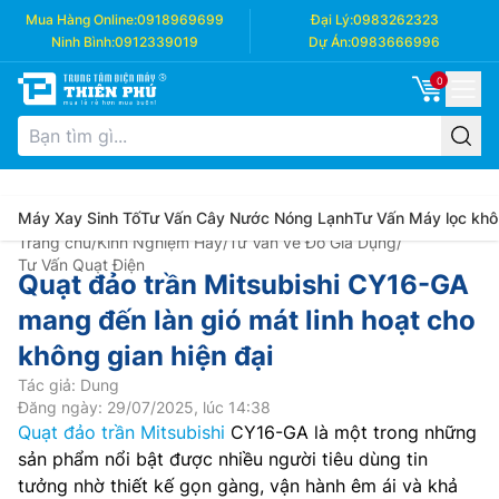
Mua Hàng Online:
0918969699
Đại Lý:
0983262323
Ninh Bình:
0912339019
Dự Án:
0983666996
0
Máy Xay Sinh Tố
Tư Vấn Cây Nước Nóng Lạnh
Tư Vấn Máy lọc khô
Trang chủ
/
Kinh Nghiệm Hay
/
Tư Vấn về Đồ Gia Dụng
/
Tư Vấn Quạt Điện
Quạt đảo trần Mitsubishi CY16-GA
mang đến làn gió mát linh hoạt cho
không gian hiện đại
Tác giả: Dung
Đăng ngày: 29/07/2025, lúc 14:38
Quạt đảo trần Mitsubishi
CY16-GA là một trong những
sản phẩm nổi bật được nhiều người tiêu dùng tin
tưởng nhờ thiết kế gọn gàng, vận hành êm ái và khả