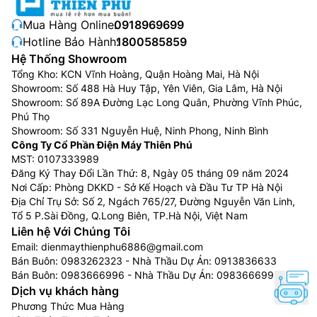
Mua Hàng Online:
0918969699
Hotline Bảo Hành:
1800585859
Hệ Thống Showroom
Tổng Kho: KCN Vĩnh Hoàng, Quận Hoàng Mai, Hà Nội
Showroom: Số 488 Hà Huy Tập, Yên Viên, Gia Lâm, Hà Nội
Showroom: Số 89A Đường Lạc Long Quân, Phường Vĩnh Phúc,
Phú Thọ
Showroom: Số 331 Nguyễn Huệ, Ninh Phong, Ninh Bình
Công Ty Cổ Phần Điện Máy Thiên Phú
MST: 0107333989
Đăng Ký Thay Đổi Lần Thứ: 8, Ngày 05 tháng 09 năm 2024
Nơi Cấp: Phòng DKKD - Sở Kế Hoạch và Đầu Tư TP Hà Nội
Địa Chỉ Trụ Sở: Số 2, Ngách 765/27, Đường Nguyễn Văn Linh,
Tổ 5 P.Sài Đồng, Q.Long Biên, TP.Hà Nội, Việt Nam
Liên hệ Với Chúng Tôi
Email:
dienmaythienphu6886@gmail.com
Bán Buôn:
0983262323
- Nhà Thầu Dự Án:
0913836633
Bán Buôn:
0983666996
- Nhà Thầu Dự Án:
0983666996
Dịch vụ khách hàng
Phương Thức Mua Hàng