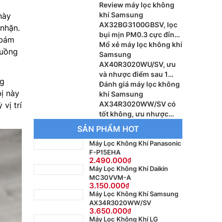
Review máy lọc không
khí Samsung
này
AX32BG3100GBSV, lọc
 nhặn.
bụi mịn PM0.3 cực đỉnh
 bám
mà giá chỉ 4 triệu
Mổ xẻ máy lọc không khí
luồng
Samsung
AX40R3020WU/SV, ưu
và nhược điểm sau 1
g
tháng sử dụng
Đánh giá máy lọc không
bị này
khí Samsung
AX34R3020WW/SV có
vị trí
tốt không, ưu nhược
điểm là gì?
SẢN PHẨM HOT
Máy Lọc Không Khí Panasonic
F-P15EHA
2.490.000
Máy Lọc Không Khí Daikin
MC30VVM-A
3.150.000
Máy Lọc Không Khí Samsung
AX34R3020WW/SV
3.650.000
Máy Lọc Không Khí LG