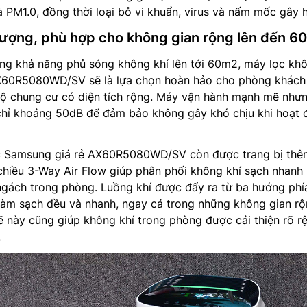
 PM1.0, đồng thời loại bỏ vi khuẩn, virus và nấm mốc gây h
 tượng, phù hợp cho không gian rộng lên đến 6
ng khả năng phủ sóng không khí lên tới 60m2, máy lọc kh
X60R5080WD/SV sẽ là lựa chọn hoàn hảo cho phòng khách 
ộ chung cư có diện tích rộng. Máy vận hành mạnh mẽ như
chỉ khoảng 50dB để đảm bảo không gây khó chịu khi hoạt
c Samsung giá rẻ AX60R5080WD/SV còn được trang bị thê
chiều 3-Way Air Flow giúp phân phối không khí sạch nhanh
gách trong phòng. Luồng khí được đẩy ra từ ba hướng phía
làm sạch đều và nhanh, ngay cả trong những không gian rộ
 này cũng giúp không khí trong phòng được cải thiện rõ rệ
.