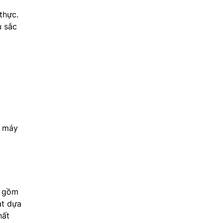
thực.
u sắc
p máy
ó gồm
ạt dựa
hất