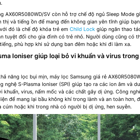
.
ng AX60R5080WD/SV còn hỗ trợ chế độ ngủ Sleep Mode g
 thị và tiếng ồn để mang đến không gian yên tĩnh giúp bạn
với đó là chế độ khóa trẻ em
Child Lock
giúp ngăn thao tá
 tuyệt đối cho gia đình có trẻ nhỏ. Người dùng cũng có t
tiếng, phù hợp khi sử dụng ban đêm hoặc khi đi làm xa.
a Ioniser giúp loại bỏ vi khuẩn và virus trong
 khả năng lọc bụi mịn, máy lọc Samsung giá rẻ AX60R508
g nghệ S-Plasma Ioniser (SPI) giúp tạo ra các ion âm và d
 vi khuẩn, virus, nấm mốc và các chất gây dị ứng. Công ngh
iện để mang lại bầu không khí trong lành và an toàn hơn, 
a cúm hoặc khi trong nhà có người bị dị ứng, hen suyễn.