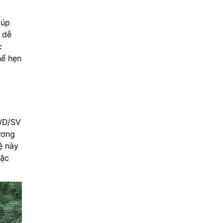
iúp
 dễ
c
hể hẹn
0WD/SV
ương
ệ này
đặc