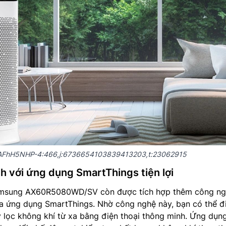
DAFhH5NHP-4:466,j:6736654103839413203,t:23062915
h với ứng dụng SmartThings tiện lợi
amsung AX60R5080WD/SV còn được tích hợp thêm công n
ua ứng dụng SmartThings. Nhờ công nghệ này, bạn có thể đ
 lọc không khí từ xa bằng điện thoại thông minh. Ứng dụn