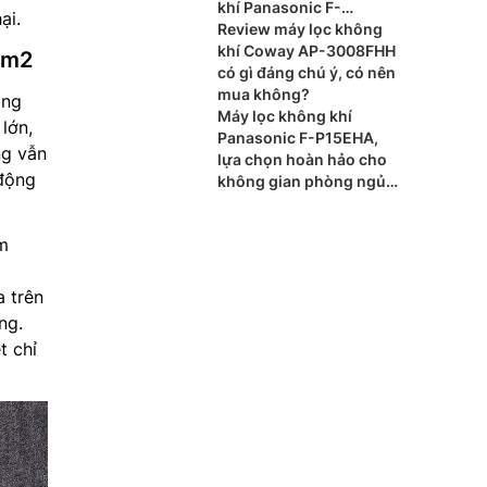
khí Panasonic F-
ại.
PXT50A
Review máy lọc không
khí Coway AP-3008FHH
0m2
có gì đáng chú ý, có nên
mua không?
ông
Máy lọc không khí
lớn,
Panasonic F-P15EHA,
ng vẫn
lựa chọn hoàn hảo cho
 động
không gian phòng ngủ
nhỏ
m
 trên
ng.
t chỉ