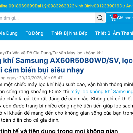
ine:
0918969699
Đại Lý:
0983262323
Ninh Bình:
0912339019
Dự Án:
0
Giỏ hàn
Gia Dụng
Tủ Đông
Thiết Bị Nhà Bếp
Thiết Bị Âm Than
Hay
/
Tư Vấn về Đồ Gia Dụng
/
Tư Vấn Máy lọc không khí
g khí Samsung AX60R5080WD/SV, lọc
i cảm biến bụi siêu nhạy
ng ngày: 29/10/2025, lúc 08:47
 một chiếc máy lọc khí hiệu suất cao, vận hành thông min
ian sống rộng khoảng 60m2 thì
máy lọc không khí Samsun
chắn là cái tên rất đáng để cân nhắc. Không chỉ có thiết
y còn được trang bị nhiều công nghệ tiên tiến giúp lọc sạch
bỏ vi khuẩn để mang đến cho không gian sống của bạn tron
 toàn diện cho cả gia đình.
, tinh tế và tiện dụng trong mọi không gian