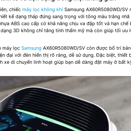
iên, chiếc
máy lọc không khí
Samsung AX60R5080WD/SV 
hiết kế dạng tháp đứng sang trọng với tông màu trắng nhã
nhựa ABS cao cấp có khả năng chịu va đập tốt và hạn chế
ó dạng 3D không chỉ tăng tính thẩm mỹ mà còn giúp tối ưu 
nh máy lọc
Samsung
AX60R5080WD/SV còn được bố trí bản
n đại với đèn hiển thị rõ ràng, dễ sử dụng. Đặc biệt, thiết 
h xe di chuyển linh hoạt giúp bạn dễ dàng đặt máy ở bất kỳ 