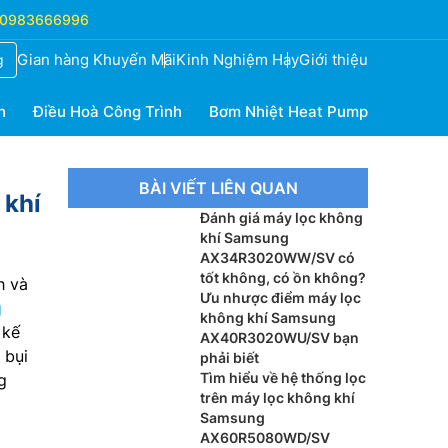
0983666996
Gian hàng Khuyến Mãi
Kinh Nghiệm Hay
Giới thiệu
g
h
Điều Hoà Công Trình
Bơm Nhiệt Heat Pump
BÀI VIẾT LIÊN QUAN
 khí
Đánh giá máy lọc không
khí Samsung
AX34R3020WW/SV có
tốt không, có ồn không?
h và
Ưu nhược điểm máy lọc
g
không khí Samsung
 kế
AX40R3020WU/SV bạn
 bụi
phải biết
Tìm hiểu về hệ thống lọc
g
trên máy lọc không khí
Samsung
AX60R5080WD/SV