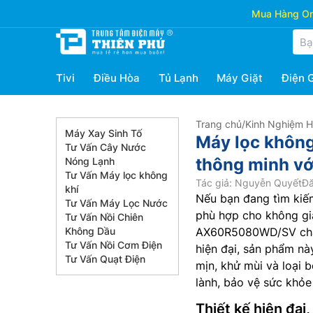
Mua Hàng Onl
Tivi
Điều Hòa
Tủ Lạnh
Máy Giặt
Điện 
Trang chủ
/
Kinh Nghiệm 
Máy Xay Sinh Tố
Máy lọc khôn
Tư Vấn Cây Nước
thông minh vớ
Nóng Lạnh
Tư Vấn Máy lọc không
Tác giả: Nguyễn Quyết
Đă
khí
Nếu bạn đang tìm kiếm
Tư Vấn Máy Lọc Nước
phù hợp cho không g
Tư Vấn Nồi Chiên
Không Dầu
AX60R5080WD/SV chắc 
Tư Vấn Nồi Cơm Điện
hiện đại, sản phẩm nà
Tư Vấn Quạt Điện
mịn, khử mùi và loại 
lành, bảo vệ sức khỏe
Thiết kế hiện đại