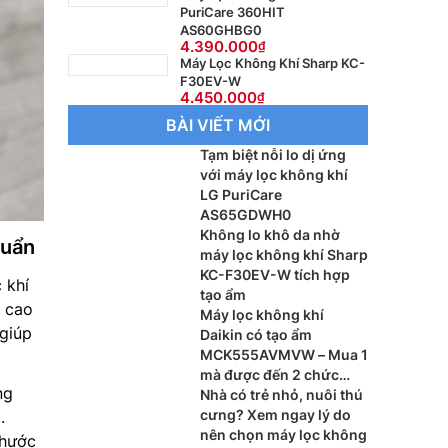
PuriCare 360HIT
AS60GHBG0
4.390.000
Máy Lọc Không Khí Sharp KC-
F30EV-W
4.450.000
BÀI VIẾT MỚI
Tạm biệt nỗi lo dị ứng
với máy lọc không khí
LG PuriCare
AS65GDWH0
Không lo khô da nhờ
huẩn
máy lọc không khí Sharp
KC-F30EV-W tích hợp
 khí
tạo ẩm
A cao
Máy lọc không khí
 giúp
Daikin có tạo ẩm
MCK555AVMVW – Mua 1
mà được đến 2 chức
ng
năng
Nhà có trẻ nhỏ, nuôi thú
cưng? Xem ngay lý do
.
nên chọn máy lọc không
thước