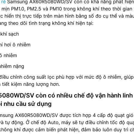
 rẻ
Samsung AX60R5080WD/SV còn có khả năng phát hiện
 mịn PM1.0, PM2.5 và PM10 trong không khí theo thời gian 
 hiển thị trực tiếp trên màn hình bằng số đo cụ thể và mà
g theo dõi tình trạng không khí hiện tại:
khí sạch
í hơi ô nhiễm
ô nhiễm
nhiễm nặng
điều chỉnh công suất lọc phù hợp với mức độ ô nhiễm, giú
 tiết kiệm năng lượng hơn.
80WD/SV còn có nhiều chế độ vận hành linh
i nhu cầu sử dụng
amsung AX60R5080WD/SV được tích hợp 4 cấp độ quạt gi
 và tự động. Ở chế độ Auto, máy sẽ tự điều chỉnh tốc độ qu
hông khí được cảm biến phát hiện, đảm bảo luôn duy trì c