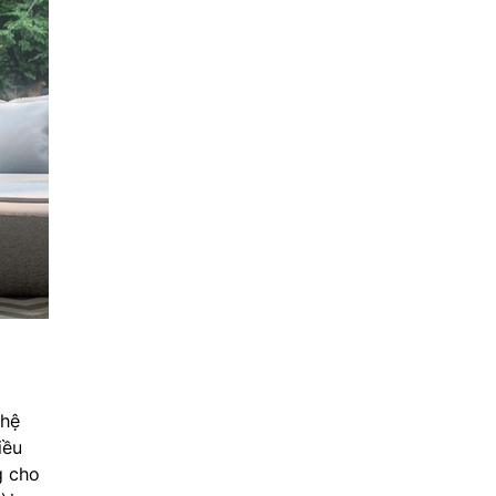
ghệ
iều
g cho