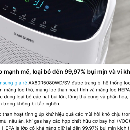
p mạnh mẽ, loại bỏ đến 99,97% bụi mịn và vi k
msung giá rẻ
AX60R5080WD/SV được trang bị hệ thống lọc
m màng lọc thô, màng lọc than hoạt tính và màng lọc HEP
c dụng loại bỏ các hạt bụi lớn, lông thú cưng và phấn hoa,
n trong không bị tắc nghẽn.
c than hoạt tính giúp khử hiệu quả các mùi hôi khó chịu tro
 mùi nấu ăn, khí gas hay các hợp chất hữu cơ bay hơi (VOC)
 HEPA là lớp có khả năng giữ lại đến 99,97% bụi mịn kích 