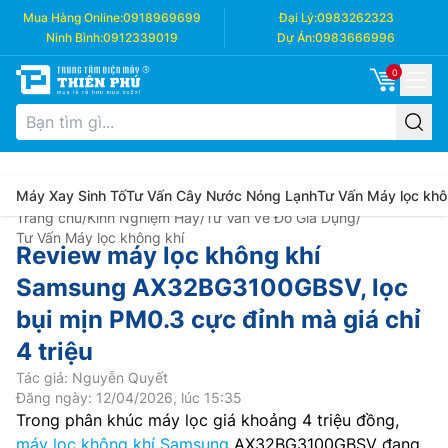
Mua Hàng Online:
0918969699
Đại Lý:
0983262323
Ninh Bình:
0912339019
Dự Án:
0983666996
0
Máy Xay Sinh Tố
Tư Vấn Cây Nước Nóng Lạnh
Tư Vấn Máy lọc khô
Trang chủ
/
Kinh Nghiệm Hay
/
Tư Vấn về Đồ Gia Dụng
/
Tư Vấn Máy lọc không khí
Review máy lọc không khí
Samsung AX32BG3100GBSV, lọc
bụi mịn PM0.3 cực đỉnh mà giá chỉ
4 triệu
Tác giả: Nguyễn Quyết
Đăng ngày: 12/04/2026, lúc 15:35
Trong phân khúc máy lọc giá khoảng 4 triệu đồng,
máy lọc không khí Samsung
AX32BG3100GBSV đang