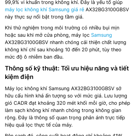
99,9% vi khuẩn trong không khí. Đây là yếu tố giúp
máy lọc không khí Samsung giá rẻ
AX32BG3100GBSV
này thực sự nổi bật trong tầm giá.
Khi thử nghiệm trong môi trường có nhiều bụi mịn
hoặc sau khi mở cửa phòng, máy lọc
Samsung
AX32BG3100GBSV nhanh chóng cải thiện chất lượng
không khí chỉ sau khoảng 10 đến 20 phút, tùy theo
mức độ ô nhiễm ban đầu.
Thông số kỹ thuật: Tối ưu hiệu năng và tiết
kiệm điện
Máy lọc không khí Samsung AX32BG3100GBSV sở
hữu cấu hình khá ấn tượng so với mức giá. Lưu lượng
gió CADR đạt khoảng 320 mét khối mỗi giờ, cho phép
làm sạch không khí nhanh chóng trong không gian
rộng. Đây là thông số quan trọng phản ánh trực tiếp
hiệu quả lọc thực tế của máy.
Bên cạnh đó, công suất hoạt động chỉ khoảng 41W