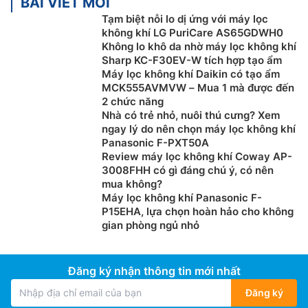
BÀI VIẾT MỚI
Tạm biệt nỗi lo dị ứng với máy lọc
không khí LG PuriCare AS65GDWH0
Không lo khô da nhờ máy lọc không khí
Sharp KC-F30EV-W tích hợp tạo ẩm
Máy lọc không khí Daikin có tạo ẩm
MCK555AVMVW – Mua 1 mà được đến
2 chức năng
Nhà có trẻ nhỏ, nuôi thú cưng? Xem
ngay lý do nên chọn máy lọc không khí
Panasonic F-PXT50A
Review máy lọc không khí Coway AP-
3008FHH có gì đáng chú ý, có nên
mua không?
Máy lọc không khí Panasonic F-
P15EHA, lựa chọn hoàn hảo cho không
gian phòng ngủ nhỏ
Đăng ký nhận thông tin mới nhất
Đăng ký