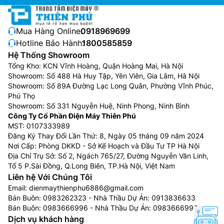
Mua Hàng Online:
0918969699
Hotline Bảo Hành:
1800585859
Hệ Thống Showroom
Tổng Kho: KCN Vĩnh Hoàng, Quận Hoàng Mai, Hà Nội
Showroom: Số 488 Hà Huy Tập, Yên Viên, Gia Lâm, Hà Nội
Showroom: Số 89A Đường Lạc Long Quân, Phường Vĩnh Phúc,
Phú Thọ
Showroom: Số 331 Nguyễn Huệ, Ninh Phong, Ninh Bình
Công Ty Cổ Phần Điện Máy Thiên Phú
MST: 0107333989
Đăng Ký Thay Đổi Lần Thứ: 8, Ngày 05 tháng 09 năm 2024
Nơi Cấp: Phòng DKKD - Sở Kế Hoạch và Đầu Tư TP Hà Nội
Địa Chỉ Trụ Sở: Số 2, Ngách 765/27, Đường Nguyễn Văn Linh,
Tổ 5 P.Sài Đồng, Q.Long Biên, TP.Hà Nội, Việt Nam
Liên hệ Với Chúng Tôi
Email:
dienmaythienphu6886@gmail.com
Bán Buôn:
0983262323
- Nhà Thầu Dự Án:
0913836633
Bán Buôn:
0983666996
- Nhà Thầu Dự Án:
0983666996
Dịch vụ khách hàng