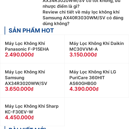
AX34R3020WW/SV có tốt không, ưu
nhược điểm là gì?
Review chi tiết về máy lọc không khí
Samsung AX40R3030WM/SV có đáng
dùng không?
SẢN PHẨM HOT
Máy Lọc Không Khí
Máy Lọc Không Khí Daikin
Panasonic F-P15EHA
MC30VVM-A
2.490.000
3.150.000
Máy Lọc Không Khí
Máy Lọc Không Khí LG
Samsung
PuriCare 360HIT
AX34R3020WW/SV
AS60GHBG0
3.650.000
4.390.000
Máy Lọc Không Khí Sharp
KC-F30EV-W
4.450.000