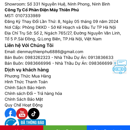
Showroom: Số 331 Nguyễn Huệ, Ninh Phong, Ninh Bình
Công Ty Cổ Phần Điện Máy Thiên Phú
MST: 0107333989
Đăng Ký Thay Đổi Lần Thứ: 8, Ngày 05 tháng 09 năm 2024
Nơi Cấp: Phòng DKKD - Sở Kế Hoạch và Đầu Tư TP Hà Nội
Địa Chỉ Trụ Sở: Số 2, Ngách 765/27, Đường Nguyễn Văn Linh,
Tổ 5 P.Sài Đồng, Q.Long Biên, TP.Hà Nội, Việt Nam
Liên hệ Với Chúng Tôi
Email:
dienmaythienphu6886@gmail.com
Bán Buôn:
0983262323
- Nhà Thầu Dự Án:
0913836633
Bán Buôn:
0983666996
- Nhà Thầu Dự Án:
0983666996
Dịch vụ khách hàng
Phương Thức Mua Hàng
Hình Thức Thanh Toán
Chính Sách Bảo Hành
Chính sách Đổi – Trả hàng hóa
Chính Sách Bảo Mật
Quy Chế Hoạt Động