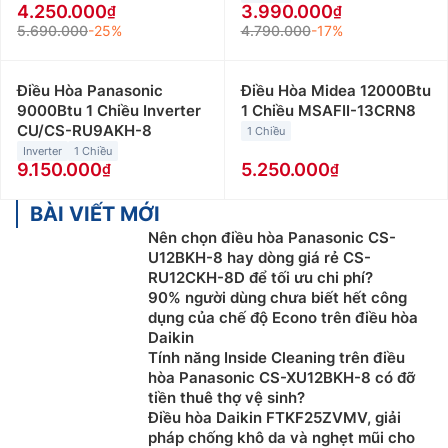
4.250.000
3.990.000
5.690.000
-25%
4.790.000
-17%
Điều Hòa Panasonic
Điều Hòa Midea 12000Btu
9000Btu 1 Chiều Inverter
1 Chiều MSAFII-13CRN8
CU/CS-RU9AKH-8
1 Chiều
Inverter
1 Chiều
9.150.000
5.250.000
BÀI VIẾT MỚI
Nên chọn điều hòa Panasonic CS-
U12BKH-8 hay dòng giá rẻ CS-
RU12CKH-8D để tối ưu chi phí?
90% người dùng chưa biết hết công
dụng của chế độ Econo trên điều hòa
Daikin
Tính năng Inside Cleaning trên điều
hòa Panasonic CS-XU12BKH-8 có đỡ
tiền thuê thợ vệ sinh?
Điều hòa Daikin FTKF25ZVMV, giải
pháp chống khô da và nghẹt mũi cho