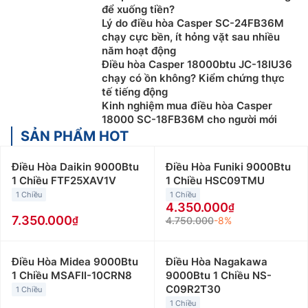
để xuống tiền?
Lý do điều hòa Casper SC-24FB36M
chạy cực bền, ít hỏng vặt sau nhiều
năm hoạt động
Điều hòa Casper 18000btu JC-18IU36
chạy có ồn không? Kiểm chứng thực
tế tiếng động
Kinh nghiệm mua điều hòa Casper
18000 SC-18FB36M cho người mới
SẢN PHẨM HOT
Điều Hòa Daikin 9000Btu
Điều Hòa Funiki 9000Btu
1 Chiều FTF25XAV1V
1 Chiều HSC09TMU
1 Chiều
1 Chiều
4.350.000
7.350.000
4.750.000
-8%
Điều Hòa Midea 9000Btu
Điều Hòa Nagakawa
1 Chiều MSAFII-10CRN8
9000Btu 1 Chiều NS-
C09R2T30
1 Chiều
1 Chiều