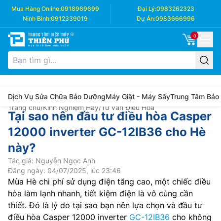
Mua Hàng Online:
0918969699
Đại Lý:
0983262323
Ninh Bình:
0912339019
Dự Án:
0983666996
0
Dịch Vụ Sửa Chữa Bảo Dưỡng
Máy Giặt - Máy Sấy
Trung Tâm Bảo
Trang chủ
/
Kinh Nghiệm Hay
/
Tư vấn Điều Hòa
Tại sao nên đầu tư điều hòa Casper
12000 inverter GC-12IB36 cho Hè
này?
Tác giả: Nguyễn Ngọc Anh
Đăng ngày: 04/07/2025, lúc 23:46
Mùa Hè chi phí sử dụng điện tăng cao, một chiếc điều
hòa làm lạnh nhanh, tiết kiệm điện là vô cùng cần
thiết. Đó là lý do tại sao bạn nên lựa chọn và đầu tư
điều hòa Casper 12000 inverter
GC-12IB36
cho không