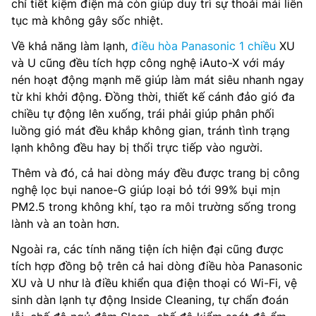
chỉ tiết kiệm điện mà còn giúp duy trì sự thoải mái liên
tục mà không gây sốc nhiệt.
Về khả năng làm lạnh,
điều hòa Panasonic 1 chiều
XU
và U cũng đều tích hợp công nghệ iAuto-X với máy
nén hoạt động mạnh mẽ giúp làm mát siêu nhanh ngay
từ khi khởi động. Đồng thời, thiết kế cánh đảo gió đa
chiều tự động lên xuống, trái phải giúp phân phối
luồng gió mát đều khắp không gian, tránh tình trạng
lạnh không đều hay bị thổi trực tiếp vào người.
Thêm và đó, cả hai dòng máy đều được trang bị công
nghệ lọc bụi nanoe-G giúp loại bỏ tới 99% bụi mịn
PM2.5 trong không khí, tạo ra môi trường sống trong
lành và an toàn hơn.
Ngoài ra, các tính năng tiện ích hiện đại cũng được
tích hợp đồng bộ trên cả hai dòng điều hòa Panasonic
XU và U như là điều khiển qua điện thoại có Wi-Fi, vệ
sinh dàn lạnh tự động Inside Cleaning, tự chẩn đoán