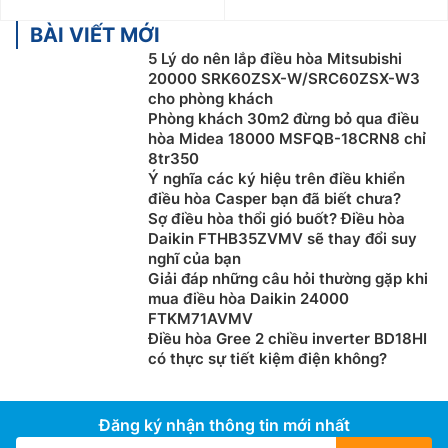
BÀI VIẾT MỚI
5 Lý do nên lắp điều hòa Mitsubishi
20000 SRK60ZSX-W/SRC60ZSX-W3
cho phòng khách
Phòng khách 30m2 đừng bỏ qua điều
hòa Midea 18000 MSFQB-18CRN8 chỉ
8tr350
Ý nghĩa các ký hiệu trên điều khiển
điều hòa Casper bạn đã biết chưa?
Sợ điều hòa thổi gió buốt? Điều hòa
Daikin FTHB35ZVMV sẽ thay đổi suy
nghĩ của bạn
Giải đáp những câu hỏi thường gặp khi
mua điều hòa Daikin 24000
FTKM71AVMV
Điều hòa Gree 2 chiều inverter BD18HI
có thực sự tiết kiệm điện không?
Đăng ký nhận thông tin mới nhất