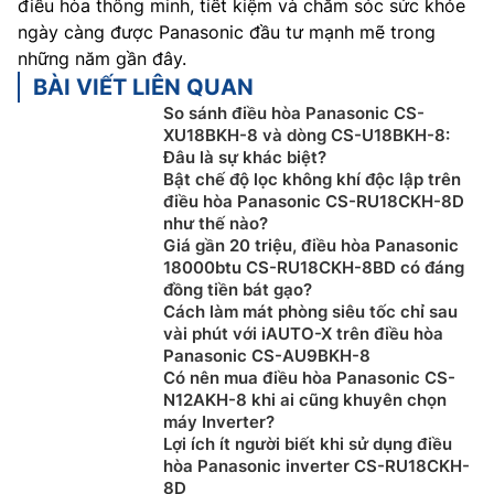
điều hòa thông minh, tiết kiệm và chăm sóc sức khỏe
ngày càng được Panasonic đầu tư mạnh mẽ trong
những năm gần đây.
BÀI VIẾT LIÊN QUAN
So sánh điều hòa Panasonic CS-
XU18BKH-8 và dòng CS-U18BKH-8:
Đâu là sự khác biệt?
Bật chế độ lọc không khí độc lập trên
điều hòa Panasonic CS-RU18CKH-8D
như thế nào?
Giá gần 20 triệu, điều hòa Panasonic
18000btu CS-RU18CKH-8BD có đáng
đồng tiền bát gạo?
Cách làm mát phòng siêu tốc chỉ sau
vài phút với iAUTO-X trên điều hòa
Panasonic CS-AU9BKH-8
Có nên mua điều hòa Panasonic CS-
N12AKH-8 khi ai cũng khuyên chọn
máy Inverter?
Lợi ích ít người biết khi sử dụng điều
hòa Panasonic inverter CS-RU18CKH-
8D