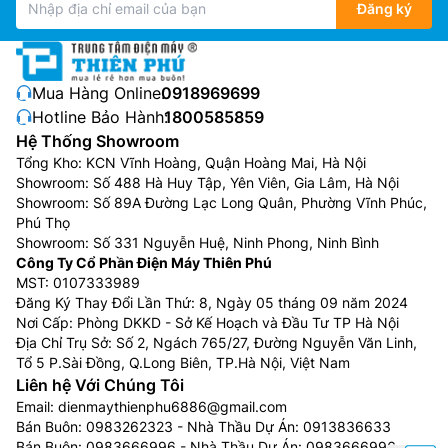
Đăng ký
Mua Hàng Online:
0918969699
Hotline Bảo Hành:
1800585859
Hệ Thống Showroom
Tổng Kho: KCN Vĩnh Hoàng, Quận Hoàng Mai, Hà Nội
Showroom: Số 488 Hà Huy Tập, Yên Viên, Gia Lâm, Hà Nội
Showroom: Số 89A Đường Lạc Long Quân, Phường Vĩnh Phúc,
Phú Thọ
Showroom: Số 331 Nguyễn Huệ, Ninh Phong, Ninh Bình
Công Ty Cổ Phần Điện Máy Thiên Phú
MST: 0107333989
Đăng Ký Thay Đổi Lần Thứ: 8, Ngày 05 tháng 09 năm 2024
Nơi Cấp: Phòng DKKD - Sở Kế Hoạch và Đầu Tư TP Hà Nội
Địa Chỉ Trụ Sở: Số 2, Ngách 765/27, Đường Nguyễn Văn Linh,
Tổ 5 P.Sài Đồng, Q.Long Biên, TP.Hà Nội, Việt Nam
Liên hệ Với Chúng Tôi
Email:
dienmaythienphu6886@gmail.com
Bán Buôn:
0983262323
- Nhà Thầu Dự Án:
0913836633
Bán Buôn:
0983666996
- Nhà Thầu Dự Án:
0983666996