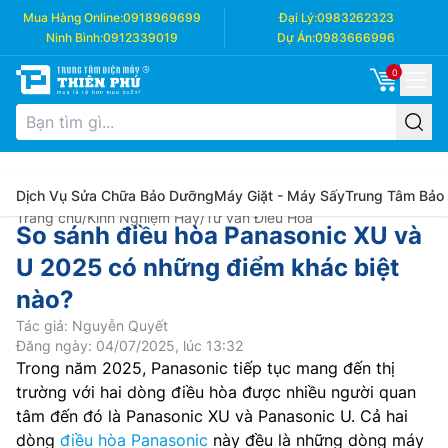
Mua Hàng Online:
0918969699
Đại Lý:
0983262323
Ninh Bình:
0912339019
Dự Án:
0983666996
0
Dịch Vụ Sửa Chữa Bảo Dưỡng
Máy Giặt - Máy Sấy
Trung Tâm Bảo
Trang chủ
/
Kinh Nghiệm Hay
/
Tư vấn Điều Hòa
So sánh điều hòa Panasonic XU và
U 2025 có những điểm khác biệt
nào?
Tác giả: Nguyễn Quyết
Đăng ngày: 04/07/2025, lúc 13:32
Trong năm 2025, Panasonic tiếp tục mang đến thị
trường với hai dòng điều hòa được nhiều người quan
tâm đến đó là Panasonic XU và Panasonic U. Cả hai
dòng
điều hòa Panasonic
này đều là những dòng máy