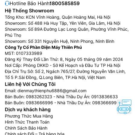
Hotline Bảo Hành:
1800585859
Hệ Thống Showroom
Tổng Kho: KCN Vĩnh Hoàng, Quận Hoàng Mai, Hà Nội
Showroom: Số 488 Hà Huy Tập, Yên Viên, Gia Lâm, Hà Nội
Showroom: Số 89A Đường Lạc Long Quân, Phường Vĩnh Phúc,
Phú Thọ
Showroom: Số 331 Nguyễn Huệ, Ninh Phong, Ninh Bình
Công Ty Cổ Phần Điện Máy Thiên Phú
MST: 0107333989
Đăng Ký Thay Đổi Lần Thứ: 8, Ngày 05 tháng 09 năm 2024
Nơi Cấp: Phòng DKKD - Sở Kế Hoạch và Đầu Tư TP Hà Nội
Địa Chỉ Trụ Sở: Số 2, Ngách 765/27, Đường Nguyễn Văn Linh,
Tổ 5 P.Sài Đồng, Q.Long Biên, TP.Hà Nội, Việt Nam
Liên hệ Với Chúng Tôi
Email:
dienmaythienphu6886@gmail.com
Bán Buôn:
0983262323
- Nhà Thầu Dự Án:
0913836633
Bán Buôn:
0983666996
- Nhà Thầu Dự Án:
0983666996
Dịch vụ khách hàng
Phương Thức Mua Hàng
Hình Thức Thanh Toán
Chính Sách Bảo Hành
Chính sách Đổi – Trả hàng hóa