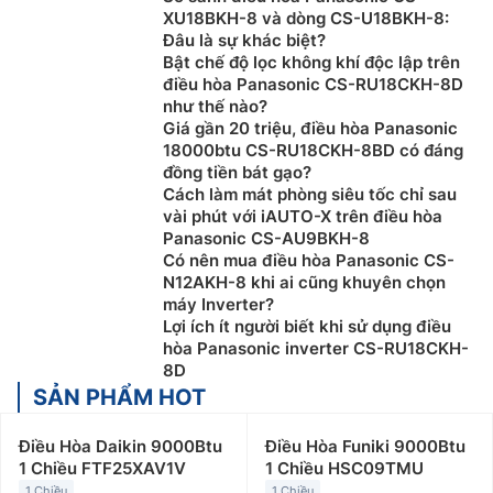
XU18BKH-8 và dòng CS-U18BKH-8:
Đâu là sự khác biệt?
Bật chế độ lọc không khí độc lập trên
điều hòa Panasonic CS-RU18CKH-8D
như thế nào?
Giá gần 20 triệu, điều hòa Panasonic
18000btu CS-RU18CKH-8BD có đáng
đồng tiền bát gạo?
Cách làm mát phòng siêu tốc chỉ sau
vài phút với iAUTO-X trên điều hòa
Panasonic CS-AU9BKH-8
Có nên mua điều hòa Panasonic CS-
N12AKH-8 khi ai cũng khuyên chọn
máy Inverter?
Lợi ích ít người biết khi sử dụng điều
hòa Panasonic inverter CS-RU18CKH-
8D
SẢN PHẨM HOT
Điều Hòa Daikin 9000Btu
Điều Hòa Funiki 9000Btu
1 Chiều FTF25XAV1V
1 Chiều HSC09TMU
1 Chiều
1 Chiều