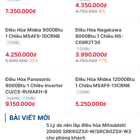
4.350.000
7.350.000
4.750.000
-8%
Điều Hòa Midea 9000Btu
Điều Hòa Nagakawa
1 Chiều MSAFII-10CRN8
9000Btu 1 Chiều NS-
C09R2T30
1 Chiều
1 Chiều
4.250.000
3.990.000
5.690.000
-25%
4.790.000
-17%
Điều Hòa Panasonic
Điều Hòa Midea 12000Btu
9000Btu 1 Chiều Inverter
1 Chiều MSAFII-13CRN8
CU/CS-RU9AKH-8
1 Chiều
Inverter
1 Chiều
9.150.000
5.250.000
BÀI VIẾT MỚI
5 Lý do nên lắp điều hòa Mitsubishi
20000 SRK60ZSX-W/SRC60ZSX-W3
cho phòng khách