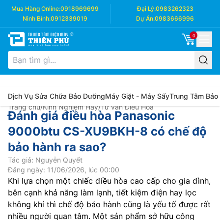
Mua Hàng Online:
0918969699
Đại Lý:
0983262323
Ninh Bình:
0912339019
Dự Án:
0983666996
0
Dịch Vụ Sửa Chữa Bảo Dưỡng
Máy Giặt - Máy Sấy
Trung Tâm Bảo
Trang chủ
/
Kinh Nghiệm Hay
/
Tư vấn Điều Hòa
Đánh giá điều hòa Panasonic
9000btu CS-XU9BKH-8 có chế độ
bảo hành ra sao?
Tác giả: Nguyễn Quyết
Đăng ngày: 11/06/2026, lúc 00:00
Khi lựa chọn một chiếc điều hòa cao cấp cho gia đình,
bên cạnh khả năng làm lạnh, tiết kiệm điện hay lọc
không khí thì chế độ bảo hành cũng là yếu tố được rất
nhiều người quan tâm. Một sản phẩm sở hữu công