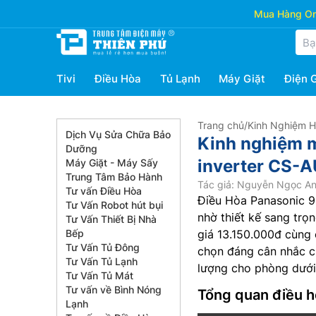
Mua Hàng Onl
Tivi
Điều Hòa
Tủ Lạnh
Máy Giặt
Điện 
Trang chủ
/
Kinh Nghiệm 
Dịch Vụ Sửa Chữa Bảo
Kinh nghiệm m
Dưỡng
inverter CS-
Máy Giặt - Máy Sấy
Trung Tâm Bảo Hành
Tác giả: Nguyễn Ngọc A
Tư vấn Điều Hòa
Điều Hòa Panasonic 
Tư Vấn Robot hút bụi
nhờ thiết kế sang trọn
Tư Vấn Thiết Bị Nhà
Bếp
giá 13.150.000đ cùng 
Tư Vấn Tủ Đông
chọn đáng cân nhắc c
Tư Vấn Tủ Lạnh
lượng cho phòng dưới
Tư Vấn Tủ Mát
Tư vấn về Bình Nóng
Tổng quan điều 
Lạnh