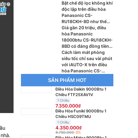
khác biệt?
Bật chế độ lọc không khí
độc lập trên điều hòa
Panasonic CS-
RU18CKH-8D như thế
nào?
Giá gần 20 triệu, điều
hòa Panasonic
18000btu CS-RU18CKH-
8BD có đáng đồng tiền
bát gạo?
Cách làm mát phòng
siêu tốc chỉ sau vài phút
với iAUTO-X trên điều
hòa Panasonic CS-
AU9BKH-8
SẢN PHẨM HOT
Điều Hòa Daikin 9000Btu 1
Chiều FTF25XAV1V
1 Chiều
7.350.000
Điều Hòa Funiki 9000Btu 1
Chiều HSC09TMU
1 Chiều
cầu
4.350.000
4.750.000
-8%
 nhà.
Điều Hòa Midea 9000Btu 1