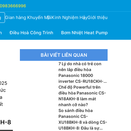
0983666996
Gian hàng Khuyến Mãi
Kinh Nghiệm Hay
Giới thiệu
g
h
Điều Hoà Công Trình
Bơm Nhiệt Heat Pump
BÀI VIẾT LIÊN QUAN
7 Lý do nhà có trẻ con
nên lắp điều hòa
Panasonic 18000
inverter CS-RU18CKH-
025
8BD
Chế độ Powerful trên
mức
điều hòa Panasonic CS-
ựa
N18AKH-8 làm mát
ất
nhanh cỡ nào?
So sánh điều hòa
Panasonic CS-
KH-8
XU18BKH-8 và dòng CS-
U18BKH-8: Đâu là sự