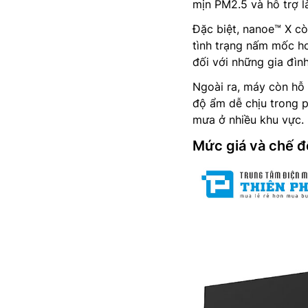
mịn PM2.5 và hỗ trợ l
Đặc biệt, nanoe™ X cò
tình trạng nấm mốc ho
đối với những gia đìn
Ngoài ra, máy còn hỗ 
độ ẩm dễ chịu trong p
mưa ở nhiều khu vực.
Mức giá và chế 