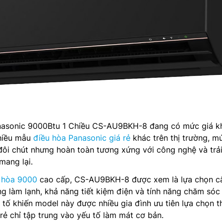
anasonic 9000Btu 1 Chiều CS-AU9BKH-8 đang có mức giá 
nhiều mẫu
điều hòa Panasonic giá rẻ
khác trên thị trường, m
đôi chút nhưng hoàn toàn tương xứng với công nghệ và trả
ang lại.
 hòa 9000
cao cấp, CS-AU9BKH-8 được xem là lựa chọn c
ng làm lạnh, khả năng tiết kiệm điện và tính năng chăm sóc
 tố khiến model này được nhiều gia đình ưu tiên lựa chọn t
rẻ chỉ tập trung vào yếu tố làm mát cơ bản.