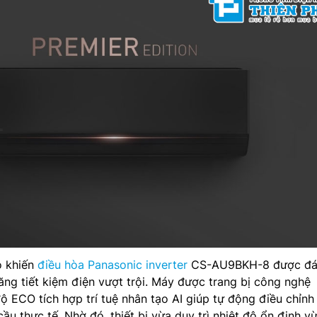
o khiến
điều hòa Panasonic inverter
CS-AU9BKH-8 được đá
năng tiết kiệm điện vượt trội. Máy được trang bị công nghệ
độ ECO tích hợp trí tuệ nhân tạo AI giúp tự động điều chỉn
ầu thực tế. Nhờ đó, thiết bị vừa duy trì nhiệt độ ổn định v