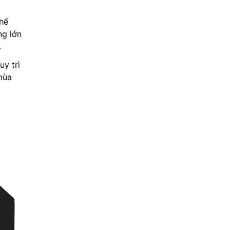
chế
ng lớn
.
y trì
mùa