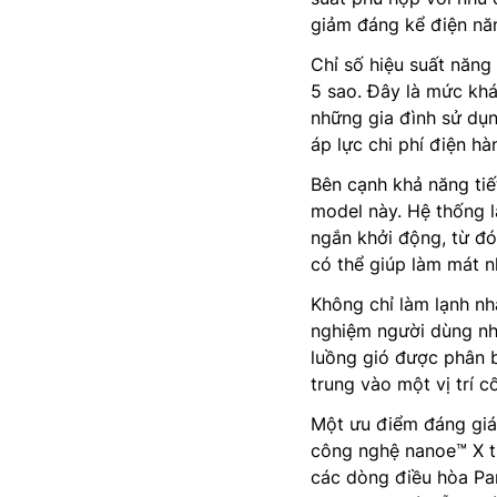
giảm đáng kể điện năn
Chỉ số hiệu suất năn
5 sao. Đây là mức khá
những gia đình sử dụ
áp lực chi phí điện h
Bên cạnh khả năng tiế
model này. Hệ thống l
ngắn khởi động, từ đ
có thể giúp làm mát n
Không chỉ làm lạnh nh
nghiệm người dùng nh
luồng gió được phân 
trung vào một vị trí c
Một ưu điểm đáng giá 
công nghệ nanoe™ X th
các dòng điều hòa Pan