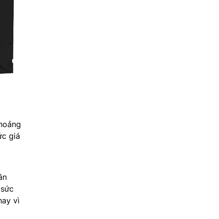
khoảng
ức giá
i
ân
 sức
hay vì