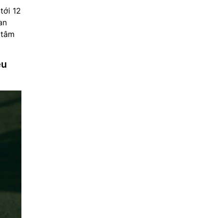
tới 12
an
 tâm
ều