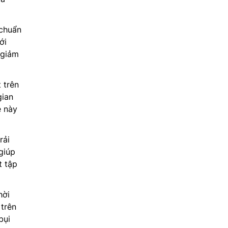
 chuẩn
ới
 giảm
 trên
gian
ệ này
rải
giúp
t tập
hời
 trên
bụi