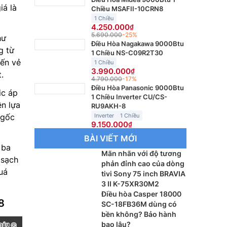
iá là
Chiều MSAFII-10CRN8
1 Chiều
4.250.000
5.690.000
-25%
hư
Điều Hòa Nagakawa 9000Btu
g từ
1 Chiều NS-C09R2T30
ến vẻ
1 Chiều
3.990.000
.
4.790.000
-17%
Điều Hòa Panasonic 9000Btu
ic áp
1 Chiều Inverter CU/CS-
ên lựa
RU9AKH-8
 gốc
Inverter
1 Chiều
9.150.000
BÀI VIẾT MỚI
 ba
Mãn nhãn với độ tương
 sạch
phản đỉnh cao của dòng
uá
tivi Sony 75 inch BRAVIA
3 II K-75XR30M2
Điều hòa Casper 18000
8
SC-18FB36M dùng có
bền không? Bảo hành
bao lâu?