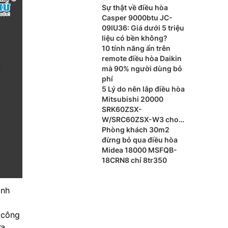
Sự thật về điều hòa
Casper 9000btu JC-
09IU36: Giá dưới 5 triệu
liệu có bền không?
10 tính năng ẩn trên
remote điều hòa Daikin
mà 90% người dùng bỏ
phí
5 Lý do nên lắp điều hòa
Mitsubishi 20000
SRK60ZSX-
W/SRC60ZSX-W3 cho
phòng khách
Phòng khách 30m2
đừng bỏ qua điều hòa
Midea 18000 MSFQB-
18CRN8 chỉ 8tr350
nh
h công
ừa