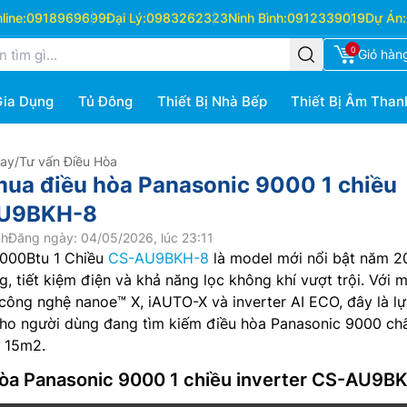
ine:
0918969699
Đại Lý:
0983262323
Ninh Bình:
0912339019
Dự Án:
0
Giỏ hàn
Gia Dụng
Tủ Đông
Thiết Bị Nhà Bếp
Thiết Bị Âm Than
Hay
/
Tư vấn Điều Hòa
ua điều hòa Panasonic 9000 1 chiều
AU9BKH-8
nh
Đăng ngày: 04/05/2026, lúc 23:11
9000Btu 1 Chiều
CS-AU9BKH-8
là model mới nổi bật năm 2
g, tiết kiệm điện và khả năng lọc không khí vượt trội. Với 
công nghệ nanoe™ X, iAUTO-X và inverter AI ECO, đây là l
ho người dùng đang tìm kiếm điều hòa Panasonic 9000 ch
 15m2.
hòa Panasonic 9000 1 chiều inverter CS-AU9B