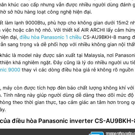
hân khúc cao cấp nhưng vẫn được nhiều người dùng đánh g
nhờ sở hữu hàng loạt công nghệ hiện đại.
t làm lạnh 9000Btu, phù hợp cho không gian dưới 15m2 n
việc hoặc căn hộ nhỏ. Với thiết kế AIR ARCHI lấy cảm hứn
hiện đại,
điều hòa Panasonic 1 chiều
CS-AU9BKH-8 mang đ
vẫn sang trọng và dễ phối hợp với nhiều không gian nội thất
hác là model này được sản xuất tại Malaysia, nơi Panason
thiện khá nghiêm ngặt. Đây cũng là lý do nhiều người ưu ti
nic 9000
thay vì các dòng điều hòa giá rẻ không rõ nguồn
, máy còn được tích hợp đèn báo chất lượng không khí với
n. Tính năng này giúp người dùng dễ dàng theo dõi mức độ
hòng theo thời gian thực, tạo cảm giác an tâm hơn trong q
ày.
 của điều hòa Panasonic inverter CS-AU9BKH-