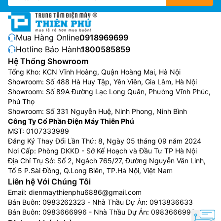
Mua Hàng Online:
0918969699
Hotline Bảo Hành:
1800585859
Hệ Thống Showroom
Tổng Kho: KCN Vĩnh Hoàng, Quận Hoàng Mai, Hà Nội
Showroom: Số 488 Hà Huy Tập, Yên Viên, Gia Lâm, Hà Nội
Showroom: Số 89A Đường Lạc Long Quân, Phường Vĩnh Phúc,
Phú Thọ
Showroom: Số 331 Nguyễn Huệ, Ninh Phong, Ninh Bình
Công Ty Cổ Phần Điện Máy Thiên Phú
MST: 0107333989
Đăng Ký Thay Đổi Lần Thứ: 8, Ngày 05 tháng 09 năm 2024
Nơi Cấp: Phòng DKKD - Sở Kế Hoạch và Đầu Tư TP Hà Nội
Địa Chỉ Trụ Sở: Số 2, Ngách 765/27, Đường Nguyễn Văn Linh,
Tổ 5 P.Sài Đồng, Q.Long Biên, TP.Hà Nội, Việt Nam
Liên hệ Với Chúng Tôi
Email:
dienmaythienphu6886@gmail.com
Bán Buôn:
0983262323
- Nhà Thầu Dự Án:
0913836633
Bán Buôn:
0983666996
- Nhà Thầu Dự Án:
0983666996