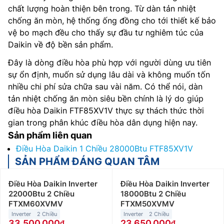
chất lượng hoàn thiện bên trong. Từ dàn tản nhiệt
chống ăn mòn, hệ thống ống đồng cho tới thiết kế bảo
vệ bo mạch đều cho thấy sự đầu tư nghiêm túc của
Daikin về độ bền sản phẩm.
Đây là dòng điều hòa phù hợp với người dùng ưu tiên
sự ổn định, muốn sử dụng lâu dài và không muốn tốn
nhiều chi phí sửa chữa sau vài năm. Có thể nói, dàn
tản nhiệt chống ăn mòn siêu bền chính là lý do giúp
điều hòa Daikin FTF85XV1V thực sự thách thức thời
gian trong phân khúc điều hòa dân dụng hiện nay.
Sản phẩm liên quan
Điều Hòa Daikin 1 Chiều 28000Btu FTF85XV1V
SẢN PHẨM ĐÁNG QUAN TÂM
Điều Hòa Daikin Inverter
Điều Hòa Daikin Inverter
22000Btu 2 Chiều
18000Btu 2 Chiều
FTXM60XVMV
FTXM50XVMV
Inverter
2 Chiều
Inverter
2 Chiều
33.500.000
23.650.000