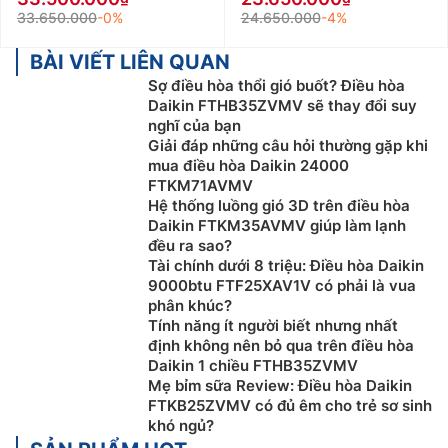
33.650.000
-0%
24.650.000
-4%
BÀI VIẾT LIÊN QUAN
Sợ điều hòa thổi gió buốt? Điều hòa
Daikin FTHB35ZVMV sẽ thay đổi suy
nghĩ của bạn
Giải đáp những câu hỏi thường gặp khi
mua điều hòa Daikin 24000
FTKM71AVMV
Hệ thống luồng gió 3D trên điều hòa
Daikin FTKM35AVMV giúp làm lạnh
đều ra sao?
Tài chính dưới 8 triệu: Điều hòa Daikin
9000btu FTF25XAV1V có phải là vua
phân khúc?
Tính năng ít người biết nhưng nhất
định không nên bỏ qua trên điều hòa
Daikin 1 chiều FTHB35ZVMV
Mẹ bỉm sữa Review: Điều hòa Daikin
FTKB25ZVMV có đủ êm cho trẻ sơ sinh
khó ngủ?