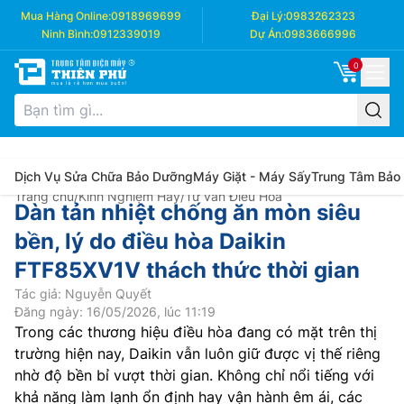
Mua Hàng Online:
0918969699
Đại Lý:
0983262323
Ninh Bình:
0912339019
Dự Án:
0983666996
0
Dịch Vụ Sửa Chữa Bảo Dưỡng
Máy Giặt - Máy Sấy
Trung Tâm Bảo
Trang chủ
/
Kinh Nghiệm Hay
/
Tư vấn Điều Hòa
Dàn tản nhiệt chống ăn mòn siêu
bền, lý do điều hòa Daikin
FTF85XV1V thách thức thời gian
Tác giả: Nguyễn Quyết
Đăng ngày: 16/05/2026, lúc 11:19
Trong các thương hiệu điều hòa đang có mặt trên thị
trường hiện nay, Daikin vẫn luôn giữ được vị thế riêng
nhờ độ bền bỉ vượt thời gian. Không chỉ nổi tiếng với
khả năng làm lạnh ổn định hay vận hành êm ái, các