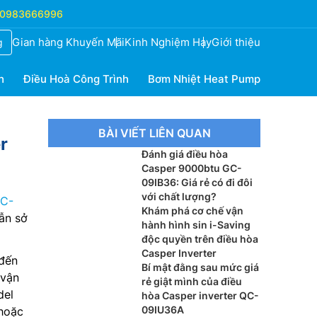
0983666996
Gian hàng Khuyến Mãi
Kinh Nghiệm Hay
Giới thiệu
g
h
Điều Hoà Công Trình
Bơm Nhiệt Heat Pump
BÀI VIẾT LIÊN QUAN
r
Đánh giá điều hòa
Casper 9000btu GC-
09IB36: Giá rẻ có đi đôi
với chất lượng?
C-
Khám phá cơ chế vận
ẫn sở
hành hình sin i-Saving
độc quyền trên điều hòa
Casper Inverter
 đến
Bí mật đằng sau mức giá
 vận
rẻ giật mình của điều
del
hòa Casper inverter QC-
09IU36A
 hoặc