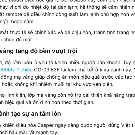
hay vì chỉ đo nhiệt độ tại dàn lạnh, hệ thống sẽ cảm nhận n
đặt remote để điều chỉnh công suất làm lạnh phù hợp hơn v
ngồi hoặc nằm.
át thực tế sẽ chính xác và dễ chịu hơn, tránh tình trạng n
ại chưa đủ mát.
vàng tăng độ bền vượt trội
ẻ, độ bền luôn là yếu tố khiến nhiều người băn khoăn. Tuy 
000btu 1 chiều
GC-09IB36 lại làm khá tốt ở khía cạnh này.
t đồng mạ vàng giúp chống ăn mòn hiệu quả trước các tác 
hoặc không khí nhiễm muối tại khu vực ven biển.
họ linh kiện, lớp mạ vàng còn hỗ trợ cải thiện khả năng trao
h hiệu quả và ổn định hơn theo thời gian.
ành tạo sự an tâm lớn
 khiến điều hòa Casper ngày càng được người dùng Việt ti
sách hậu mãi rất mạnh tay.