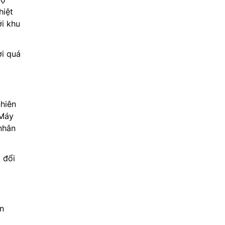
hiệt
ới khu
ơi quá
nhiên
 Máy
nhân
 đổi
n