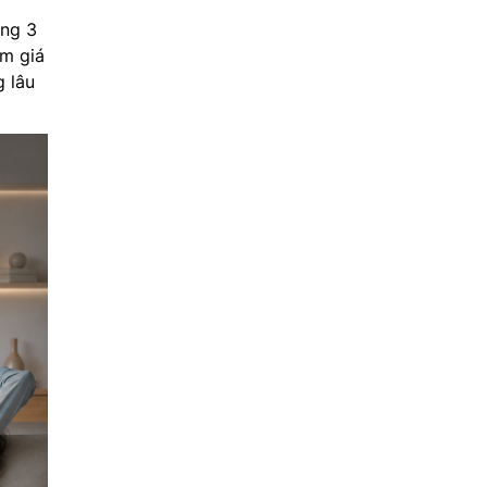
ng 3
ầm giá
g lâu