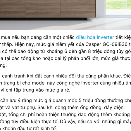
ng mua nếu bạn đang cần một chiếc
điều hòa Inverter
tiết ki
tư thấp. Hiện nay, mức giá niêm yết của Casper GC-09IB36 t
 có thể dao động từ khoảng 6 đến gần 8 triệu đồng tùy gó
a tại các tổng kho hoặc đại lý phân phối lớn, mức giá thực 
ng.
 cạnh tranh khi đặt cạnh nhiều đối thủ cùng phân khúc. Đi
n trang bị cho model này công nghệ Inverter cùng nhiều tí
vì chỉ tập trung vào mức giá rẻ.
 cần lưu ý rằng mức giá quanh mốc 5 triệu đồng thường ch
ặt và vật tư phụ. Sau khi cộng thêm ống đồng, dây điện,
đặt, tổng chi phí hoàn thiện thường dao động thêm khoảng
 đồng tùy điều kiện thực tế. Dù vậy, nếu so với những gì má
à khoản đầu tư rất kinh tế.