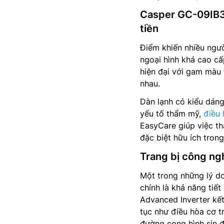
Casper GC-09IB36 
tiền
Điểm khiến nhiều ngườ
ngoại hình khá cao cấ
hiện đại với gam màu 
nhau.
Dàn lạnh có kiểu dáng
yếu tố thẩm mỹ,
điều
EasyCare giúp việc th
đặc biệt hữu ích trong
Trang bị công ngh
Một trong những lý d
chính là khả năng tiế
Advanced Inverter kết
tục như điều hòa cơ t
đường cong hình sin để