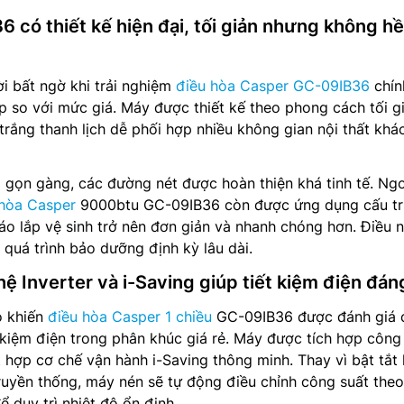
có thiết kế hiện đại, tối giản nhưng không hề
i bất ngờ khi trải nghiệm
điều hòa Casper GC-09IB36
chín
p so với mức giá. Máy được thiết kế theo phong cách tối g
trắng thanh lịch dễ phối hợp nhiều không gian nội thất khá
 gọn gàng, các đường nét được hoàn thiện khá tinh tế. Ng
 hòa Casper
9000btu GC-09IB36 còn được ứng dụng cấu tr
áo lắp vệ sinh trở nên đơn giản và nhanh chóng hơn. Điều 
 quá trình bảo dưỡng định kỳ lâu dài.
ệ Inverter và i-Saving giúp tiết kiệm điện đán
o khiến
điều hòa Casper 1 chiều
GC-09IB36 được đánh giá 
t kiệm điện trong phân khúc giá rẻ. Máy được tích hợp côn
 hợp cơ chế vận hành i-Saving thông minh. Thay vì bật tắt 
ruyền thống, máy nén sẽ tự động điều chỉnh công suất the
 duy trì nhiệt độ ổn định.