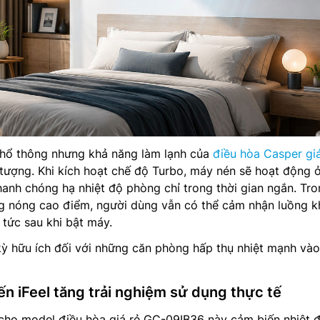
hổ thông nhưng khả năng làm lạnh của
điều hòa Casper giá
tượng. Khi kích hoạt chế độ Turbo, máy nén sẽ hoạt động 
hanh chóng hạ nhiệt độ phòng chỉ trong thời gian ngắn. Tr
ắng nóng cao điểm, người dùng vẫn có thể cảm nhận luồng k
 tức sau khi bật máy.
kỳ hữu ích đối với những căn phòng hấp thụ nhiệt mạnh vào
n iFeel tăng trải nghiệm sử dụng thực tế
 cho model điều hòa giá rẻ GC-09IB36 này cảm biến nhiệt 