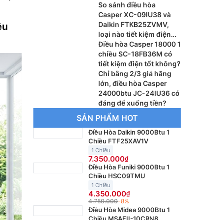
So sánh điều hòa
Casper XC-09IU38 và
Daikin FTKB25ZVMV,
ệu
loại nào tiết kiệm điện
tốt hơn?
Điều hòa Casper 18000 1
chiều SC-18FB36M có
tiết kiệm điện tốt không?
Chỉ bằng 2/3 giá hãng
lớn, điều hòa Casper
24000btu JC-24IU36 có
đáng để xuống tiền?
SẢN PHẨM HOT
Điều Hòa Daikin 9000Btu 1
Chiều FTF25XAV1V
1 Chiều
7.350.000
Điều Hòa Funiki 9000Btu 1
Chiều HSC09TMU
1 Chiều
4.350.000
4.750.000
-8%
Điều Hòa Midea 9000Btu 1
Chiều MSAFII-10CRN8