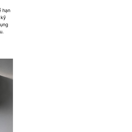
ể hạn
 kỹ
dụng
u.