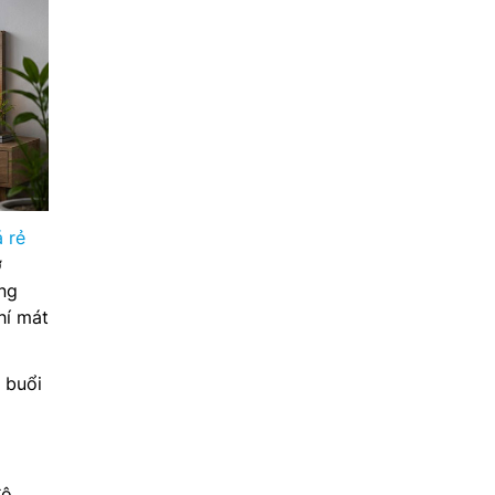
 rẻ
ở
ong
hí mát
 buổi
độ