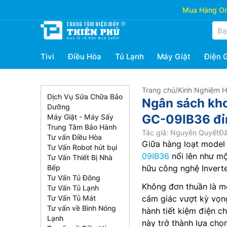
Mua Hàng Onl
Tivi
Điều Hòa
Tủ Lạnh
Máy Giặt
Điện 
Trang chủ
/
Kinh Nghiệm 
Dịch Vụ Sửa Chữa Bảo
Ngân sách kho
Dưỡng
GC-09IB36 đỉ
Máy Giặt - Máy Sấy
Trung Tâm Bảo Hành
Tác giả: Nguyễn Quyết
Đă
Tư vấn Điều Hòa
Giữa hàng loạt model 
Tư Vấn Robot hút bụi
09IB36
nổi lên như mộ
Tư Vấn Thiết Bị Nhà
Bếp
hữu công nghệ Inverte
Tư Vấn Tủ Đông
Không đơn thuần là m
Tư Vấn Tủ Lạnh
Tư Vấn Tủ Mát
cảm giác vượt kỳ vọn
Tư vấn về Bình Nóng
hành tiết kiệm điện c
Lạnh
này trở thành lựa chọ