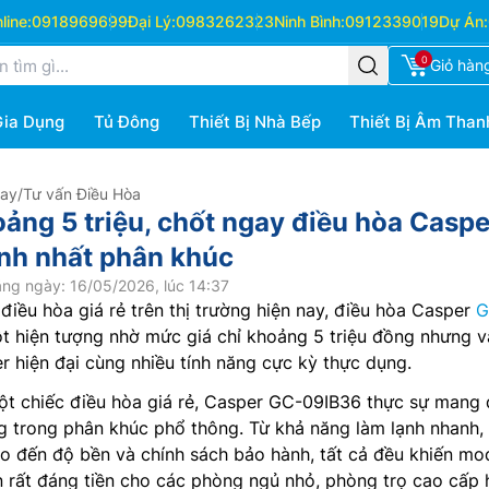
ine:
0918969699
Đại Lý:
0983262323
Ninh Bình:
0912339019
Dự Án:
0
Giỏ hàn
Gia Dụng
Tủ Đông
Thiết Bị Nhà Bếp
Thiết Bị Âm Than
Hay
/
Tư vấn Điều Hòa
ảng 5 triệu, chốt ngay điều hòa Caspe
nh nhất phân khúc
ng ngày: 16/05/2026, lúc 14:37
điều hòa giá rẻ trên thị trường hiện nay, điều hòa Casper
G
t hiện tượng nhờ mức giá chỉ khoảng 5 triệu đồng nhưng v
r hiện đại cùng nhiều tính năng cực kỳ thực dụng.
ột chiếc điều hòa giá rẻ, Casper GC-09IB36 thực sự mang
g trong phân khúc phổ thông. Từ khả năng làm lạnh nhanh,
ho đến độ bền và chính sách bảo hành, tất cả đều khiến mo
n rất đáng tiền cho các phòng ngủ nhỏ, phòng trọ cao cấp