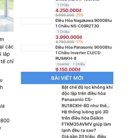
1 Chiều
4.250.000
5.690.000
-25%
Điều Hòa Nagakawa 9000Btu
1 Chiều NS-C09R2T30
1 Chiều
3.990.000
ệm
4.790.000
-17%
ại các
Điều Hòa Panasonic 9000Btu
1 Chiều Inverter CU/CS-
i lắp
RU9AKH-8
tế chỉ
Inverter
1 Chiều
9.150.000
BÀI VIẾT MỚI
ều
nh
Bật chế độ lọc không khí
độc lập trên điều hòa
Panasonic CS-
ưa
RU18CKH-8D như thế
nào?
Hệ thống luồng gió 3D
trên điều hòa Daikin
 800
FTKM35AVMV giúp làm
y
lạnh đều ra sao?
Giá gần 20 triệu, điều