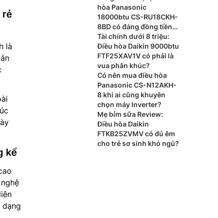
hòa Panasonic
 rẻ
18000btu CS-RU18CKH-
8BD có đáng đồng tiền
bát gạo?
Tài chính dưới 8 triệu:
h là
Điều hòa Daikin 9000btu
FTF25XAV1V có phải là
iản
vua phân khúc?
c
Có nên mua điều hòa
Panasonic CS-N12AKH-
8 khi ai cũng khuyên
oài
chọn máy Inverter?
úc
Mẹ bỉm sữa Review:
này
Điều hòa Daikin
FTKB25ZVMV có đủ êm
cho trẻ sơ sinh khó ngủ?
g kể
cao
g nghệ
liên
o dạng