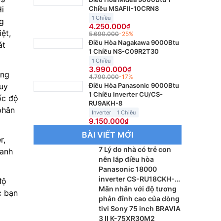
Chiều MSAFII-10CRN8
Hi
1 Chiều
ng
4.250.000
ệt,
5.690.000
-25%
Điều Hòa Nagakawa 9000Btu
át
1 Chiều NS-C09R2T30
1 Chiều
3.990.000
ằng
4.790.000
-17%
Điều Hòa Panasonic 9000Btu
Tuy
1 Chiều Inverter CU/CS-
ốc độ
RU9AKH-8
phân
Inverter
1 Chiều
9.150.000
BÀI VIẾT MỚI
r,
7 Lý do nhà có trẻ con
hanh
nên lắp điều hòa
Panasonic 18000
inverter CS-RU18CKH-
độ
8BD
Mãn nhãn với độ tương
c bạn
phản đỉnh cao của dòng
tivi Sony 75 inch BRAVIA
3 II K-75XR30M2