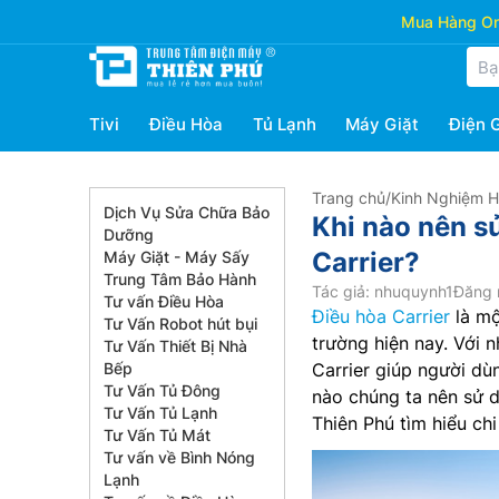
Mua Hàng Onl
Tivi
Điều Hòa
Tủ Lạnh
Máy Giặt
Điện 
Trang chủ
/
Kinh Nghiệm 
Dịch Vụ Sửa Chữa Bảo
Khi nào nên s
Dưỡng
Carrier?
Máy Giặt - Máy Sấy
Trung Tâm Bảo Hành
Tác giả: nhuquynh1
Đăng 
Tư vấn Điều Hòa
Điều hòa Carrier
là mộ
Tư Vấn Robot hút bụi
trường hiện nay. Với n
Tư Vấn Thiết Bị Nhà
Bếp
Carrier giúp người dù
Tư Vấn Tủ Đông
nào chúng ta nên sử 
Tư Vấn Tủ Lạnh
Thiên Phú tìm hiểu chi
Tư Vấn Tủ Mát
Tư vấn về Bình Nóng
Lạnh