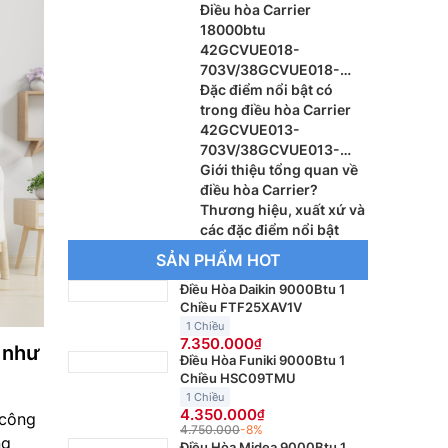
42GCVUE024-
Điều hòa Carrier
703V/38GCVUE024-
18000btu
703V
42GCVUE018-
703V/38GCVUE018-
703V đem lại không gian
Đặc điểm nổi bật có
mát lạnh
trong điều hòa Carrier
42GCVUE013-
703V/38GCVUE013-
703V bạn nên biết khi
Giới thiệu tổng quan về
lựa chọn
điều hòa Carrier?
Thương hiệu, xuất xứ và
các đặc điểm nổi bật
SẢN PHẨM HOT
Điều Hòa Daikin 9000Btu 1
Chiều FTF25XAV1V
1 Chiều
7.350.000
g như
Điều Hòa Funiki 9000Btu 1
Chiều HSC09TMU
1 Chiều
4.350.000
 công
4.750.000
-8%
ng
Điều Hòa Midea 9000Btu 1