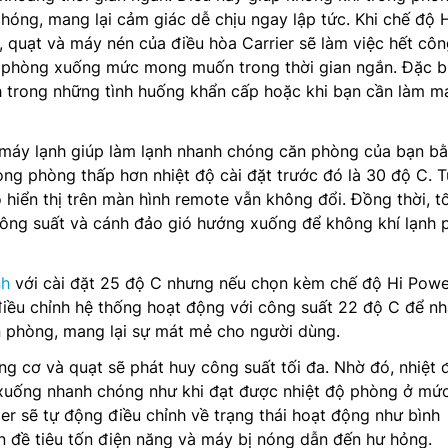
óng, mang lại cảm giác dễ chịu ngay lập tức. Khi chế độ 
 quạt và máy nén của điều hòa Carrier sẽ làm việc hết cô
ộ phòng xuống mức mong muốn trong thời gian ngắn. Đặc bi
h trong những tình huống khẩn cấp hoặc khi bạn cần làm m
máy lạnh giúp làm lạnh nhanh chóng căn phòng của bạn b
ong phòng thấp hơn nhiệt độ cài đặt trước đó là 30 độ C. 
ộ hiển thị trên màn hình remote vẫn không đổi. Đồng thời, t
công suất và cánh đảo gió hướng xuống để không khí lạnh 
nh
với cài đặt 25 độ C nhưng nếu chọn kèm chế độ Hi Powe
điều chỉnh hệ thống hoạt động với công suất 22 độ C để n
n phòng, mang lại sự mát mẻ cho người dùng.
g cơ và quạt sẽ phát huy công suất tối đa. Nhờ đó, nhiệt 
xuống nhanh chóng như khi đạt được nhiệt độ phòng ở mứ
ier sẽ tự động điều chỉnh về trạng thái hoạt động như bình
 đề tiêu tốn điện năng và máy bị nóng dẫn đến hư hỏng.