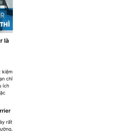
r là
t kiệm
ạn chỉ
 ích
đặc
rrier
ày rất
hường.