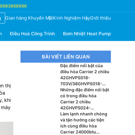
0983666996
Gian hàng Khuyến Mãi
Kinh Nghiệm Hay
Giới thiệu
g
h
Điều Hoà Công Trình
Bơm Nhiệt Heat Pump
BÀI VIẾT LIÊN QUAN
Đặc điểm nổi bật của
điều hòa Carrier 2 chiều
42GHVPS018-
703V/38GHVPS018-
n thị
703V
Những đặc điểm nổi bật
hòa
có trong điều hòa
, khi
Carrier 2 chiều
n máy
42GHVPS024-
703V/38GHVPS024-
Làm lạnh nhanh chóng
703V
và tận hưởng các tiện
ích cùng điều hòa
Carrier 24000btu