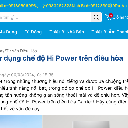
ine:
0918969699
Đại Lý:
0983262323
Ninh Bình:
0912339019
Dự Án:
0
Giỏ hàn
Gia Dụng
Tủ Đông
Thiết Bị Nhà Bếp
Thiết Bị Âm Than
Hay
/
Tư vấn Điều Hòa
ử dụng chế độ Hi Power trên điều hòa
ngày: 06/08/2024, lúc 15:35
t trong những thương hiệu nổi tiếng và được ưa chuộng trê
hiều tính năng nổi bật, trong đó có chế độ Hi Power, điều 
ng tận hưởng không gian sống thoải mái và dễ chịu hơn. Vậy
dụng chế độ Hi Power trên điều hòa Carrier? Hãy cùng điệ
 tiết về vấn đề này.