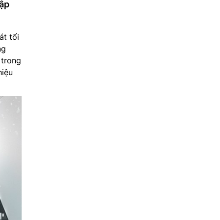
lập
át tối
ng
 trong
hiệu