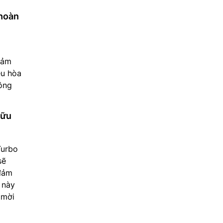
 hoàn
cảm
ều hòa
hông
hữu
Turbo
sẽ
 đảm
 này
 mời