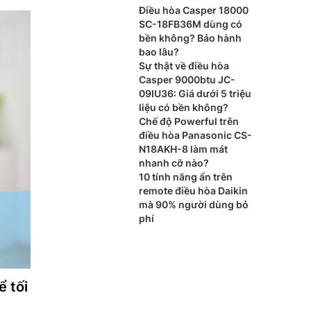
Điều hòa Casper 18000
SC-18FB36M dùng có
bền không? Bảo hành
bao lâu?
Sự thật về điều hòa
Casper 9000btu JC-
09IU36: Giá dưới 5 triệu
liệu có bền không?
Chế độ Powerful trên
điều hòa Panasonic CS-
N18AKH-8 làm mát
nhanh cỡ nào?
10 tính năng ẩn trên
remote điều hòa Daikin
mà 90% người dùng bỏ
phí
ể tối