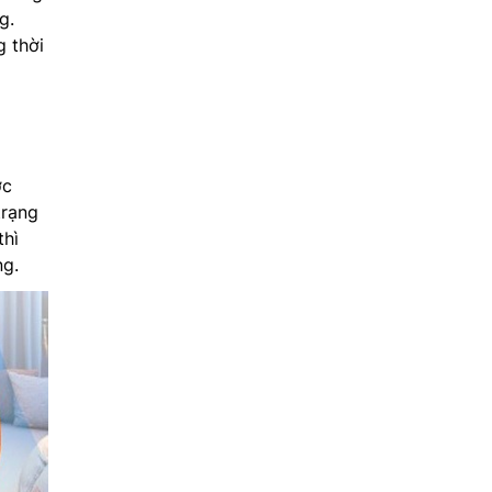
g.
g thời
ợc
trạng
thì
ng.