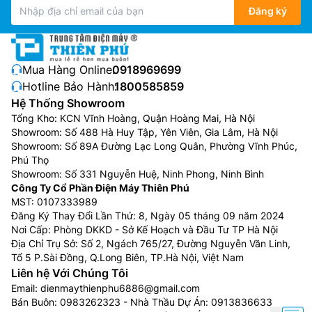
Đăng ký
Mua Hàng Online:
0918969699
Hotline Bảo Hành:
1800585859
Hệ Thống Showroom
Tổng Kho: KCN Vĩnh Hoàng, Quận Hoàng Mai, Hà Nội
Showroom: Số 488 Hà Huy Tập, Yên Viên, Gia Lâm, Hà Nội
Showroom: Số 89A Đường Lạc Long Quân, Phường Vĩnh Phúc,
Phú Thọ
Showroom: Số 331 Nguyễn Huệ, Ninh Phong, Ninh Bình
Công Ty Cổ Phần Điện Máy Thiên Phú
MST: 0107333989
Đăng Ký Thay Đổi Lần Thứ: 8, Ngày 05 tháng 09 năm 2024
Nơi Cấp: Phòng DKKD - Sở Kế Hoạch và Đầu Tư TP Hà Nội
Địa Chỉ Trụ Sở: Số 2, Ngách 765/27, Đường Nguyễn Văn Linh,
Tổ 5 P.Sài Đồng, Q.Long Biên, TP.Hà Nội, Việt Nam
Liên hệ Với Chúng Tôi
Email:
dienmaythienphu6886@gmail.com
Bán Buôn:
0983262323
- Nhà Thầu Dự Án:
0913836633