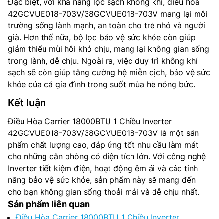
Đặc biệt, với khả năng lọc sạch không khí, điều hòa
42GCVUE018-703V/38GCVUE018-703V mang lại môi
trường sống lành mạnh, an toàn cho trẻ nhỏ và người
già. Hơn thế nữa, bộ lọc bảo vệ sức khỏe còn giúp
giảm thiểu mùi hôi khó chịu, mang lại không gian sống
trong lành, dễ chịu. Ngoài ra, việc duy trì không khí
sạch sẽ còn giúp tăng cường hệ miễn dịch, bảo vệ sức
khỏe của cả gia đình trong suốt mùa hè nóng bức.
Kết luận
Điều Hòa Carrier 18000BTU 1 Chiều Inverter
42GCVUE018-703V/38GCVUE018-703V là một sản
phẩm chất lượng cao, đáp ứng tốt nhu cầu làm mát
cho những căn phòng có diện tích lớn. Với công nghệ
Inverter tiết kiệm điện, hoạt động êm ái và các tính
năng bảo vệ sức khỏe, sản phẩm này sẽ mang đến
cho bạn không gian sống thoải mái và dễ chịu nhất.
Sản phẩm liên quan
Điều Hòa Carrier 18000BTU 1 Chiều Inverter