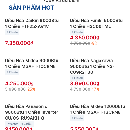
703V và ưu điểm
SẢN PHẨM HOT
Điều Hòa Daikin 9000Btu
Điều Hòa Funiki 9000Btu
1 Chiều FTF25XAV1V
1 Chiều HSC09TMU
1 Chiều
1 Chiều
4.350.000
7.350.000
4.750.000
-8%
Điều Hòa Midea 9000Btu
Điều Hòa Nagakawa
1 Chiều MSAFII-10CRN8
9000Btu 1 Chiều NS-
C09R2T30
1 Chiều
1 Chiều
4.250.000
3.990.000
5.690.000
-25%
4.790.000
-17%
Điều Hòa Panasonic
Điều Hòa Midea 12000Btu
9000Btu 1 Chiều Inverter
1 Chiều MSAFII-13CRN8
CU/CS-RU9AKH-8
1 Chiều
Inverter
1 Chiều
9.150.000
5.250.000