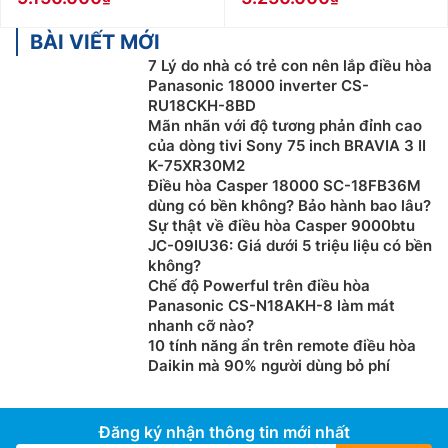
BÀI VIẾT MỚI
7 Lý do nhà có trẻ con nên lắp điều hòa
Panasonic 18000 inverter CS-
RU18CKH-8BD
Mãn nhãn với độ tương phản đỉnh cao
của dòng tivi Sony 75 inch BRAVIA 3 II
K-75XR30M2
Điều hòa Casper 18000 SC-18FB36M
dùng có bền không? Bảo hành bao lâu?
Sự thật về điều hòa Casper 9000btu
JC-09IU36: Giá dưới 5 triệu liệu có bền
không?
Chế độ Powerful trên điều hòa
Panasonic CS-N18AKH-8 làm mát
nhanh cỡ nào?
10 tính năng ẩn trên remote điều hòa
Daikin mà 90% người dùng bỏ phí
Đăng ký nhận thông tin mới nhất