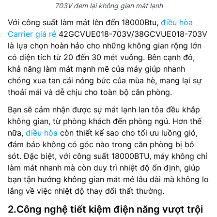
703V đem lại không gian mát lạnh
Với công suất làm mát lên đến 18000Btu,
điều hòa
Carrier giá rẻ
42GCVUE018-703V/38GCVUE018-703V
là lựa chọn hoàn hảo cho những không gian rộng lớn
có diện tích từ 20 đến 30 mét vuông. Bên cạnh đó,
khả năng làm mát mạnh mẽ của máy giúp nhanh
chóng xua tan cái nóng bức của mùa hè, mang lại sự
thoải mái và dễ chịu cho toàn bộ căn phòng.
Bạn sẽ cảm nhận được sự mát lạnh lan tỏa đều khắp
không gian, từ phòng khách đến phòng ngủ. Hơn thế
nữa,
điều hòa
còn thiết kế sao cho tối ưu luồng gió,
đảm bảo không có góc nào trong căn phòng bị bỏ
sót. Đặc biệt, với công suất 18000BTU, máy không chỉ
làm mát nhanh mà còn duy trì nhiệt độ ổn định, giúp
bạn tận hưởng không gian mát mẻ lâu dài mà không lo
lắng về việc nhiệt độ thay đổi thất thường.
2.Công nghệ tiết kiệm điện năng vượt trội