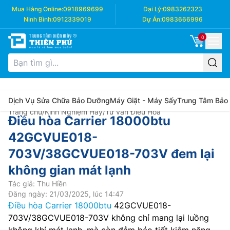
Mua Hàng Online:
0918969699
Đại Lý:
0983262323
Ninh Bình:
0912339019
Dự Án:
0983666996
0
Dịch Vụ Sửa Chữa Bảo Dưỡng
Máy Giặt - Máy Sấy
Trung Tâm Bảo
Trang chủ
/
Kinh Nghiệm Hay
/
Tư vấn Điều Hòa
Điều hòa Carrier 18000btu
42GCVUE018-
703V/38GCVUE018-703V đem lại
không gian mát lạnh
Tác giả: Thu Hiền
Đăng ngày: 21/03/2025, lúc 14:47
Điều hòa Carrier 18000btu
42GCVUE018-
703V/38GCVUE018-703V không chỉ mang lại luồng