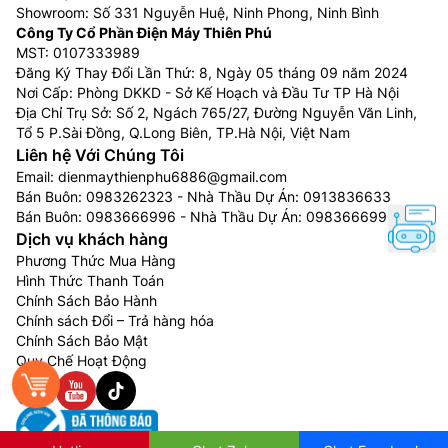
Showroom: Số 331 Nguyễn Huệ, Ninh Phong, Ninh Bình
Công Ty Cổ Phần Điện Máy Thiên Phú
MST: 0107333989
Đăng Ký Thay Đổi Lần Thứ: 8, Ngày 05 tháng 09 năm 2024
Nơi Cấp: Phòng DKKD - Sở Kế Hoạch và Đầu Tư TP Hà Nội
Địa Chỉ Trụ Sở: Số 2, Ngách 765/27, Đường Nguyễn Văn Linh,
Tổ 5 P.Sài Đồng, Q.Long Biên, TP.Hà Nội, Việt Nam
Liên hệ Với Chúng Tôi
Email:
dienmaythienphu6886@gmail.com
Bán Buôn:
0983262323
- Nhà Thầu Dự Án:
0913836633
Bán Buôn:
0983666996
- Nhà Thầu Dự Án:
0983666996
Dịch vụ khách hàng
Phương Thức Mua Hàng
Hình Thức Thanh Toán
Chính Sách Bảo Hành
Chính sách Đổi – Trả hàng hóa
Chính Sách Bảo Mật
Quy Chế Hoạt Động