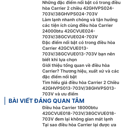
Những đặc điểm nổi bật có trong điều
hòa Carrier 2 chiều 42GHVPS024-
703V/38GHVPS024-703V
Làm lạnh nhanh chóng và tận hưởng
các tiện ích cùng điều hòa Carrier
24000btu 42GCVUE024-
703V/38GCVUE024-703V
Đặc điểm nổi bật có trong điều hòa
Carrier 42GCVUE013-
703V/38GCVUE013-703V bạn nên
biết khi lựa chọn
Giới thiệu tổng quan về điều hòa
Kiểm soát nhiệt độ thông minh
Carrier? Thương hiệu, xuất xứ và các
đặc điểm nổi bật
Điều hòa Carrier 18000btu 1 chiều inverter
Tìm hiểu giá điều hòa Carrier 2 Chiều
42GCVUE018-703V/38GCVUE018-703V được trang bị
42GHVPS013-703V/38GHVPS013-
703V và ưu điểm
tính năng Kiểm soát nhiệt độ thông minh có khả năng
BÀI VIẾT ĐÁNG QUAN TÂM
giữ nhiệt độ phòng ở mức lý tưởng, tạo ra sự dễ chịu
Điều hòa Carrier 18000btu
và môi trường thoải mái hơn so với máy thông thường.
42GCVUE018-703V/38GCVUE018-
703V đem lại không gian mát lạnh
Tại sao điều hòa Carrier lại được ưa