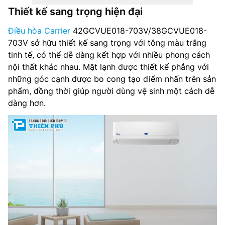
Thiết kế sang trọng hiện đại
Điện năng tiêu thụ: 1.66 (0.30-2.10) kW
Điều hòa Carrier
42GCVUE018-703V/38GCVUE018-
Công nghệ inverter: Có
703V sở hữu thiết kế sang trọng với tông màu trắng
tinh tế, có thể dễ dàng kết hợp với nhiều phong cách
Môi chất lạnh R32
nội thất khác nhau. Mặt lạnh được thiết kế phẳng với
những góc cạnh được bo cong tạo điểm nhấn trên sản
Kích thước dàn lạnh: 293 x 798 x 230 mm
phẩm, đồng thời giúp người dùng vệ sinh một cách dễ
dàng hơn.
Trọng lượng dàn lạnh: 10 kg
Kích thước dàn nóng: 550 x 780 x 290 mm
Trọng lượng dàn nóng: 33 kg
Kích thước đường ống (lỏng/gas): 6.35/12.7 mm
Nơi sản xuất: Thái Lan
Hãng sản xuất: Carrier