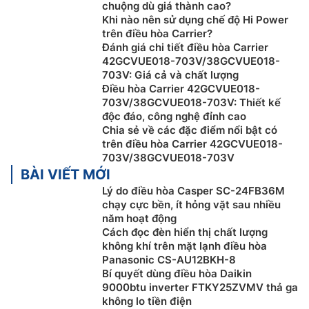
chuộng dù giá thành cao?
Khi nào nên sử dụng chế độ Hi Power
trên điều hòa Carrier?
Đánh giá chi tiết điều hòa Carrier
42GCVUE018-703V/38GCVUE018-
703V: Giá cả và chất lượng
Điều hòa Carrier 42GCVUE018-
703V/38GCVUE018-703V: Thiết kế
độc đáo, công nghệ đỉnh cao
Chia sẻ về các đặc điểm nổi bật có
trên điều hòa Carrier 42GCVUE018-
Công nghệ lưới lọc Ultra-Fresh
703V/38GCVUE018-703V
BÀI VIẾT MỚI
Máy
điều hòa Carrier 18000btu
42GCVUE018-
703V/38GCVUE018-703V được trang bị công nghệ
Lý do điều hòa Casper SC-24FB36M
chạy cực bền, ít hỏng vặt sau nhiều
lưới lọc Ultra-Fresh giúp lọc sạch bụi bẩn PM2.5, ức
năm hoạt động
chế sự hình thành của nấm mốc, hấp thụ và phân hủy
Cách đọc đèn hiển thị chất lượng
mùi hôi trong không khí với 3 lớp lọc tiên tiến.
không khí trên mặt lạnh điều hòa
Panasonic CS-AU12BKH-8
Bí quyết dùng điều hòa Daikin
9000btu inverter FTKY25ZVMV thả ga
không lo tiền điện