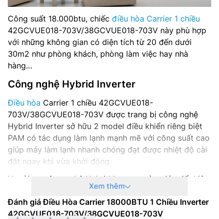
Công suất 18.000btu, chiếc
điều hòa Carrier 1 chiều
42GCVUE018-703V/38GCVUE018-703V này phù hợp
với những không gian có diện tích từ 20 đến dưới
30m2 như phòng khách, phòng làm việc hay nhà
hàng…
Công nghệ Hybrid Inverter
Điều hòa
Carrier 1 chiều 42GCVUE018-
703V/38GCVUE018-703V được trang bị công nghệ
Hybrid Inverter sở hữu 2 model điều khiển riêng biệt
PAM có tác dụng làm lạnh mạnh mẽ với công suất cao
giúp máy làm lạnh nhanh chóng đạt được nhiệt độ cài
đặt ngay khi vừa khởi động.
Ngoài ra, công nghệ Hybrid Inverter còn giúp tiết kiệm
Xem thêm
hơn 50% điện năng tiêu thụ, cùng với 3 mức công suất
Đánh giá Điều Hòa Carrier 18000BTU 1 Chiều Inverter
50%-70%-100% người dùng có thể tùy chỉnh theo nhu
42GCVUE018-703V/38GCVUE018-703V
cầu của mình giúp làm giảm đáng để lượng điện năng