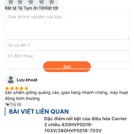
tiêu thụ hàng tháng.
Rất tệ
Tệ
Tạm ổn
Tốt
Rất tốt
Gửi
Lưu khoát
Chức năng làm lạnh tức thì
Sản phẩm giống quảng cáo, giao hàng nhanh chóng, máy hoạt
động bình thường
Điều hòa Carrier inverter
42GCVUE018-703V được
Trả lời
trang bị chức năng làm lạnh nhanh Hi-Power giúp làm
BÀI VIẾT LIÊN QUAN
lạnh nhanh chóng căn phòng của bạn chỉ với 1 nút
Đặc điểm nổi bật của điều hòa Carrier
nhấn trên điều khiển từ xa.
2 chiều 42GHVPS018-
703V/38GHVPS018-703V