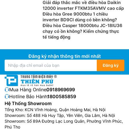
Giải đáp thắc mắc về điều hòa Daikin
12000 inverter FTKM35AVMV cao cấp
Điều hòa Gree 9000btu 1 chiều
inverter BD9CI dùng có bền không?
Điều hòa Casper 18000btu JC-18IU36
chạy có ồn không? Kiểm chứng thực
tế tiếng động
Chống ăn mòn hiệu quả
Đăng ký nhận thông tin mới nhất
Điều hòa Carrier giá rẻ
42GCVUE018-703V với dàn
Đăng ký
nóng được phủ lớp chống ăn mòn Acrylic Resin mới
nhất giúp hạn chế việc ngưng tụ hơi nước trên thiết bị,
đồng thời làm trôi nhanh các bụi bẩn.
Mua Hàng Online:
0918969699
Hotline Bảo Hành:
1800585859
Hệ Thống Showroom
Tổng Kho: KCN Vĩnh Hoàng, Quận Hoàng Mai, Hà Nội
Showroom: Số 488 Hà Huy Tập, Yên Viên, Gia Lâm, Hà Nội
Showroom: Số 89A Đường Lạc Long Quân, Phường Vĩnh Phúc,
Phú Thọ