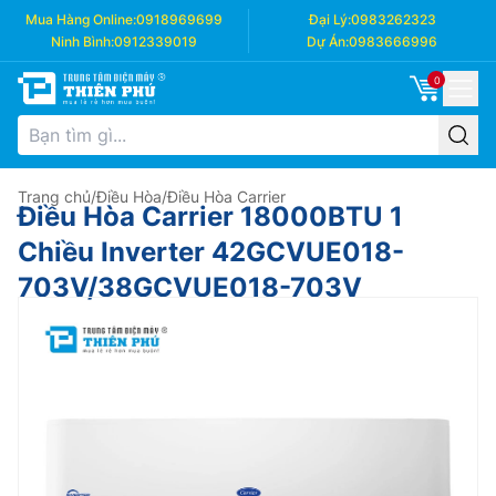
Mua Hàng Online:
0918969699
Đại Lý:
0983262323
Ninh Bình:
0912339019
Dự Án:
0983666996
0
Trang chủ
/
Điều Hòa
/
Điều Hòa Carrier
Điều Hòa Carrier 18000BTU 1
Chiều Inverter 42GCVUE018-
703V/38GCVUE018-703V