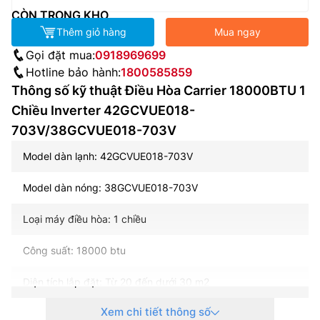
CÒN TRONG KHO
Thêm giỏ hàng
Mua ngay
Gọi đặt mua:
0918969699
Hotline bảo hành:
1800585859
Thông số kỹ thuật Điều Hòa Carrier 18000BTU 1
Chiều Inverter 42GCVUE018-
703V/38GCVUE018-703V
Model dàn lạnh: 42GCVUE018-703V
Model dàn nóng: 38GCVUE018-703V
Loại máy điều hòa: 1 chiều
Công suất: 18000 btu
Diện tích lắp đặt: Từ 20 đến dưới 30 m2
Xem chi tiết thông số
Nguồn điện: 1 pha, 220-240 V, 50-60 Hz