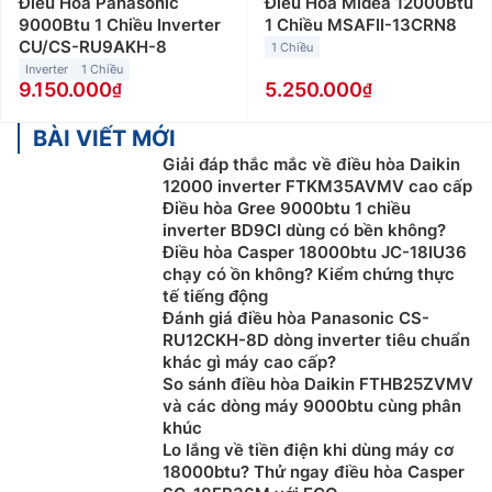
Điều Hòa Panasonic
Điều Hòa Midea 12000Btu
9000Btu 1 Chiều Inverter
1 Chiều MSAFII-13CRN8
CU/CS-RU9AKH-8
1 Chiều
Inverter
1 Chiều
9.150.000
5.250.000
BÀI VIẾT MỚI
Giải đáp thắc mắc về điều hòa Daikin
12000 inverter FTKM35AVMV cao cấp
Điều hòa Gree 9000btu 1 chiều
inverter BD9CI dùng có bền không?
Điều hòa Casper 18000btu JC-18IU36
chạy có ồn không? Kiểm chứng thực
tế tiếng động
Đánh giá điều hòa Panasonic CS-
RU12CKH-8D dòng inverter tiêu chuẩn
khác gì máy cao cấp?
So sánh điều hòa Daikin FTHB25ZVMV
và các dòng máy 9000btu cùng phân
khúc
Lo lắng về tiền điện khi dùng máy cơ
18000btu? Thử ngay điều hòa Casper