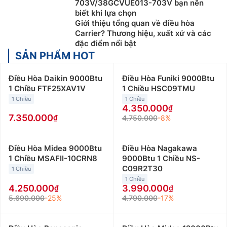
703V/38GCVUE013-703V bạn nên
biết khi lựa chọn
Giới thiệu tổng quan về điều hòa
Carrier? Thương hiệu, xuất xứ và các
đặc điểm nổi bật
SẢN PHẨM HOT
Điều Hòa Daikin 9000Btu
Điều Hòa Funiki 9000Btu
1 Chiều FTF25XAV1V
1 Chiều HSC09TMU
1 Chiều
1 Chiều
4.350.000
7.350.000
4.750.000
-8%
Điều Hòa Midea 9000Btu
Điều Hòa Nagakawa
1 Chiều MSAFII-10CRN8
9000Btu 1 Chiều NS-
C09R2T30
1 Chiều
1 Chiều
4.250.000
3.990.000
5.690.000
-25%
4.790.000
-17%