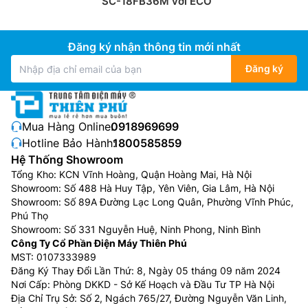
SC-18FB36M với ECO
Đăng ký nhận thông tin mới nhất
Đăng ký
Mua Hàng Online:
0918969699
Hotline Bảo Hành:
1800585859
Hệ Thống Showroom
Tổng Kho: KCN Vĩnh Hoàng, Quận Hoàng Mai, Hà Nội
Showroom: Số 488 Hà Huy Tập, Yên Viên, Gia Lâm, Hà Nội
Showroom: Số 89A Đường Lạc Long Quân, Phường Vĩnh Phúc,
Phú Thọ
Showroom: Số 331 Nguyễn Huệ, Ninh Phong, Ninh Bình
Công Ty Cổ Phần Điện Máy Thiên Phú
MST: 0107333989
Đăng Ký Thay Đổi Lần Thứ: 8, Ngày 05 tháng 09 năm 2024
Nơi Cấp: Phòng DKKD - Sở Kế Hoạch và Đầu Tư TP Hà Nội
Địa Chỉ Trụ Sở: Số 2, Ngách 765/27, Đường Nguyễn Văn Linh,