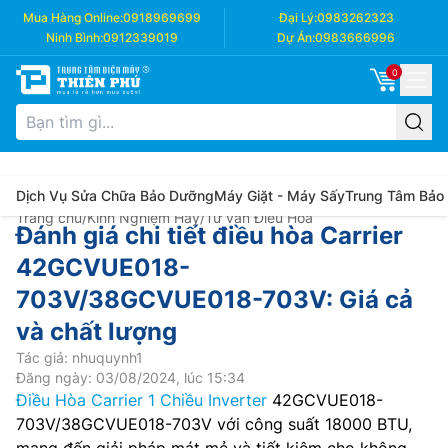
Mua Hàng Online:
0918969699
Đại Lý:
0983262323
Ninh Bình:
0912339019
Dự Án:
0983666996
0
Dịch Vụ Sửa Chữa Bảo Dưỡng
Máy Giặt - Máy Sấy
Trung Tâm Bảo
Trang chủ
/
Kinh Nghiệm Hay
/
Tư vấn Điều Hòa
Đánh giá chi tiết điều hòa Carrier
42GCVUE018-
703V/38GCVUE018-703V: Giá cả
và chất lượng
Tác giả: nhuquynh1
Đăng ngày: 03/08/2024, lúc 15:34
Điều Hòa Carrier 1 Chiều Inverter
42GCVUE018-
703V/38GCVUE018-703V với công suất 18000 BTU,