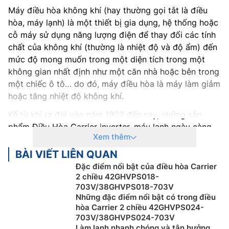
Máy điều hòa không khí (hay thường gọi tắt là điều
hòa, máy lạnh) là một thiết bị gia dụng, hệ thống hoặc
cỗ máy sử dụng năng lượng điện để thay đổi các tính
chất của không khí (thường là nhiệt độ và độ ẩm) đến
mức độ mong muốn trong một diện tích trong một
không gian nhất định như một căn nhà hoặc bên trong
một chiếc ô tô… do đó, máy điều hòa là máy làm giảm
hoặc tăng nhiệt độ không khí.
Kể từ khi ra đời vào năm 1902 đến nay, những sản
phẩm Điều Hòa Carrier inverter, máy lạnh ngày càng
Xem thêm
trở nên nhỏ gọn, có hiệu suất hoạt động cao hơn,
nhiều tính năng, chế độ thông minh cũng như thân
BÀI VIẾT LIÊN QUAN
thiện với môi trường hơn. Ngày nay, điều hòa, máy
Đặc điểm nổi bật của điều hòa Carrier
lạnh được sử dụng trong nhiều lĩnh vực khác nhau,
2 chiều 42GHVPS018-
703V/38GHVPS018-703V
không chỉ trong đời sống thường ngày mà còn trong
Những đặc điểm nổi bật có trong điều
sản xuất, y tế, kiến trúc, xây dựng, thương mại, giải
hòa Carrier 2 chiều 42GHVPS024-
trí…
703V/38GHVPS024-703V
Làm lạnh nhanh chóng và tận hưởng