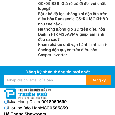
GC-09IB36: Giá rẻ có đi đôi với chất
lượng?
Bật chế độ lọc không khí độc lập trên
điều hòa Panasonic CS-RU18CKH-8D
như thế nào?
Hệ thống luồng gió 3D trên điều hòa
Daikin FTKM35AVMV giúp làm lạnh
đều ra sao?
Khám phá cơ chế vận hành hình sin i-
Saving độc quyền trên điều hòa
Casper Inverter
Điện Máy Thiên Phú xin gợi ý 1 số thông tin cơ bản khi
chọn mua Điều Hòa Carrier inverter theo diện tích
Đăng ký nhận thông tin mới nhất
phòng:
Đăng ký
Điều hòa 9.000 BTU (tương đương 1 HP hay 1
ngựa) : Phù hợp với phòng có diện tích dưới 15m2
Điều hòa 12.000 BTU (tương đương 1,5 HP hay 1,5
Mua Hàng Online:
0918969699
ngựa): Phù hợp với phòng có diện tích từ 16m2 –
Hotline Bảo Hành:
1800585859
20m2
Hệ Thống Showroom