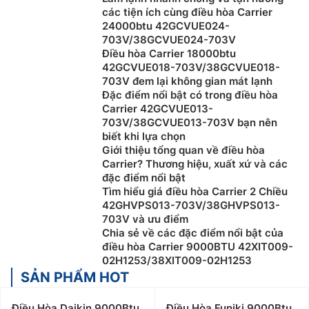
các tiện ích cùng điều hòa Carrier
24000btu 42GCVUE024-
703V/38GCVUE024-703V
Điều hòa Carrier 18000btu
42GCVUE018-703V/38GCVUE018-
703V đem lại không gian mát lạnh
Đặc điểm nổi bật có trong điều hòa
Carrier 42GCVUE013-
703V/38GCVUE013-703V bạn nên
biết khi lựa chọn
Giới thiệu tổng quan về điều hòa
Carrier? Thương hiệu, xuất xứ và các
đặc điểm nổi bật
Tìm hiểu giá điều hòa Carrier 2 Chiều
Hướng dẫn chọn điều hòa, máy lạnh phù
42GHVPS013-703V/38GHVPS013-
703V và ưu điểm
hợp với nhu cầu sử dụng
Chia sẻ về các đặc điểm nổi bật của
điều hòa Carrier 9000BTU 42XIT009-
Chọn mua điều hòa theo diện tích phòng
02H1253/38XIT009-02H1253
SẢN PHẨM HOT
Người dùng nên căn cứ vào nhu cầu sử dụng để lựa
chọn loại điều hòa, máy lạnh chỉ cần khả năng làm
Điều Hòa Daikin 9000Btu
Điều Hòa Funiki 9000Btu