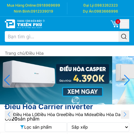
Mua Hàng Online:
0918969699
Đại Lý:
0983262323
Ninh Bình:
0912339019
Dự Án:
0983666996
0
Trang chủ
/
Điều Hòa
Điều Hòa Carrier inverter
Điều Hòa LG
Điều Hòa Gree
Điều Hòa Midea
Điều Hòa Daikin
Điề
Có
20
sản phẩm
Lọc sản phẩm