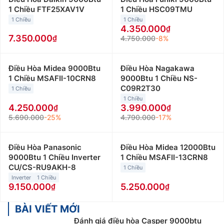
lạnh hay cần có cả chế độ làm lạnh và sưởi ấm. Nếu
1 Chiều FTF25XAV1V
1 Chiều HSC09TMU
bạn ở miền Nam, nhiệt độ thường không xuống quá
1 Chiều
1 Chiều
thấp, hãy ưu tiên các loại điều hòa 1 chiều hay máy
4.350.000
lạnh tủ đứng. Còn nếu bạn sống ở miền Bắc hay các
7.350.000
4.750.000
-8%
vùng núi, cao nguyên hoặc gia đình bạn có người già
và trẻ nhỏ, hãy ưu tiên lựa chọn các loại điều hòa, máy
Điều Hòa Midea 9000Btu
Điều Hòa Nagakawa
lạnh 2 chiều.
1 Chiều MSAFII-10CRN8
9000Btu 1 Chiều NS-
C09R2T30
1 Chiều
Ngoài ra, cũng không nên bỏ qua yếu tố diện tích
1 Chiều
phòng để lựa chọn được sản phẩm điều hòa, máy lạnh
4.250.000
3.990.000
có công suất phù hợp nhất. Công suất máy lạnh cũng
5.690.000
-25%
4.790.000
-17%
được tính khá đơn giản theo công thức: 1 m2 x 600
BTU. Trong đó, 9000 BTU = 1HP = 1 ngựa
Điều Hòa Panasonic
Điều Hòa Midea 12000Btu
Ví dụ: Phòng có kích thước 4,5m (dài) x 3m (rộng),
9000Btu 1 Chiều Inverter
1 Chiều MSAFII-13CRN8
CU/CS-RU9AKH-8
cách tính công suất như sau:
1 Chiều
Inverter
1 Chiều
9.150.000
5.250.000
(4,5 x 3) x 600 = 8.100 BTU = 0,9 ngựa = 0,9 HP. Vì
thế bạn nên chọn điều hòa 9000btu (1 ngựa hay 1HP)
BÀI VIẾT MỚI
Đánh giá điều hòa Casper 9000btu