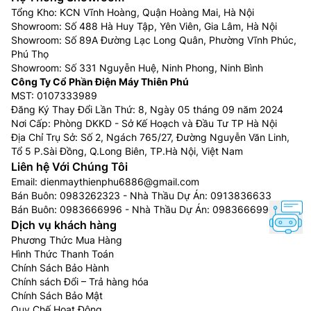
Điều hòa 18.000 BTU (tương đương 2 HP hay 2
Tổng Kho: KCN Vĩnh Hoàng, Quận Hoàng Mai, Hà Nội
ngựa): Phù hợp với phòng có diện tích 21m2 –
Showroom: Số 488 Hà Huy Tập, Yên Viên, Gia Lâm, Hà Nội
30m2
Showroom: Số 89A Đường Lạc Long Quân, Phường Vĩnh Phúc,
Điều hòa 24.000 BTU (tương đương 2,5 HP hay
Phú Thọ
2,5 ngựa):Phù hợp với phòng có diện tích 31m2 –
Showroom: Số 331 Nguyễn Huệ, Ninh Phong, Ninh Bình
Công Ty Cổ Phần Điện Máy Thiên Phú
40m3
MST: 0107333989
Bên cạnh đó, hiện nay điều hòa, máy lạnh không chỉ
Đăng Ký Thay Đổi Lần Thứ: 8, Ngày 05 tháng 09 năm 2024
Nơi Cấp: Phòng DKKD - Sở Kế Hoạch và Đầu Tư TP Hà Nội
dừng lại ở chức năng làm mát hay sưởi ấm thông
Địa Chỉ Trụ Sở: Số 2, Ngách 765/27, Đường Nguyễn Văn Linh,
thường mà còn có rất nhiều các chế độ thông minh
Tổ 5 P.Sài Đồng, Q.Long Biên, TP.Hà Nội, Việt Nam
khác như chế độ gió thổi, chế độ hoạt động êm ái, chế
Liên hệ Với Chúng Tôi
độ làm khô, hút ẩm không khí, chế độ làm lạnh nhanh,
Email:
dienmaythienphu6886@gmail.com
chế độ đuổi muỗi, chế độ kiểm soát độ ẩm tránh mất
Bán Buôn:
0983262323
- Nhà Thầu Dự Án:
0913836633
nước cho da, chế độ khử mùi kháng khuẩn, chế độ lọc
Bán Buôn:
0983666996
- Nhà Thầu Dự Án:
0983666996
Dịch vụ khách hàng
bụi… Vì thế, người dùng cũng nên lựa chọn các tính
Phương Thức Mua Hàng
năng phù hợp, cần thiết nhất, tránh lãng phí.
Hình Thức Thanh Toán
Chính Sách Bảo Hành
Chọn mua điều hòa theo nhu cầu sử dụng
Chính sách Đổi – Trả hàng hóa
Tùy theo nhu cầu sử dụng mà người dùng có thể chọn
Chính Sách Bảo Mật
Quy Chế Hoạt Động