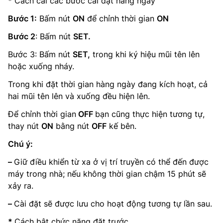
* Cách cài các bước cài đặt hàng ngày
Bước 1:
Bấm nút
ON
để chỉnh thời gian
ON
Bước 2
: Bấm nút
SET.
Bước 3: Bấm nút
SET,
trong khi ký hiệu mũi tên lên
hoặc xuống nháy.
Trong khi đặt thời gian hàng ngày đang kích hoạt, cả
hai mũi tên lên và xuống đều hiện lên.
Để chỉnh thời gian
OFF
bạn cũng thực hiện tương tự,
thay nút
ON
bằng nút
OFF
kế bên.
Chú ý:
–
Giữ điều khiển từ xa ở vị trí truyền có thể đến được
máy trong nhà; nếu không thời gian chậm 15 phút sẽ
xảy ra.
–
Cài đặt sẽ được lưu cho hoạt động tương tự lần sau.
*
Cách bật chức năng đặt trước