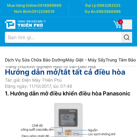
Mua Hàng Online:
0918969699
Đại Lý:
0983262323
Ninh Bình:
0912339019
Dự Án:
0983666996
0
Dịch Vụ Sửa Chữa Bảo Dưỡng
Máy Giặt - Máy Sấy
Trung Tâm Bảo
Trang chủ
/
Kinh Nghiệm Hay
/
Tư vấn Điều Hòa
Hướng dẫn mở/tắt tất cả điều hòa
Tác giả: Điện Máy Thiên Phú
Đăng ngày: 11/10/2017, lúc 07:48
1. Hướng dẫn mở điều khiển điều hòa Panasonic