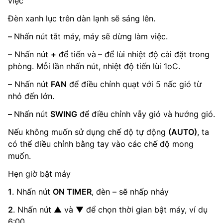
việc
Đèn xanh lục trên dàn lạnh sẽ sáng lên.
–
Nhấn nút tắt máy, máy sẽ dừng làm việc.
–
Nhấn nút
+
để tiến và
–
để lùi nhiệt độ cài đặt trong
phòng. Mỗi lần nhấn nút, nhiệt độ tiến lùi 1oC.
–
Nhấn nút
FAN
để điều chỉnh quạt với 5 nấc gió từ
nhỏ đến lớn.
–
Nhấn nút
SWING
để điều chỉnh vẫy gió và hướng gió.
Nếu không muốn sử dụng chế độ tự động
(AUTO)
, ta
có thể điều chỉnh bằng tay vào các chế độ mong
muốn.
Hẹn giờ bật máy
1
. Nhấn nút
ON TIMER
, đèn – sẽ nhấp nháy
2
. Nhấn nút ▲ và ▼ để chọn thời gian bật máy, ví dụ
6:00.