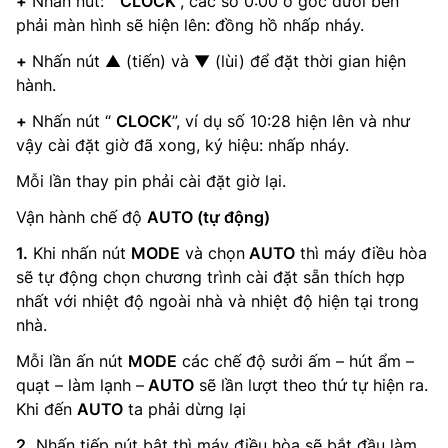
+
Nhấn nút: “
CLOCK
”, các số 0:00 ở góc dưới bên
phải màn hình sẽ hiện lên: đồng hồ nhấp nháy.
+
Nhấn nút ▲ (tiến) và ▼ (lùi) để đặt thời gian hiện
hành.
+
Nhấn nút “
CLOCK
”, ví dụ số 10:28 hiện lên và như
vậy cài đặt giờ đã xong, ký hiệu: nhấp nháy.
Mỗi lần thay pin phải cài đặt giờ lại.
Vận hành chế độ
AUTO (tự động)
1.
Khi nhấn nút
MODE
và chọn
AUTO
thì máy điều hòa
sẽ tự động chọn chương trình cài đặt sẵn thích hợp
nhất với nhiệt độ ngoài nhà và nhiệt độ hiện tại trong
nhà.
Mỗi lần ấn nút
MODE
các chế độ sưởi ấm – hút ẩm –
quạt – làm lạnh –
AUTO
sẽ lần lượt theo thứ tự hiện ra.
Khi đến
AUTO
ta phải dừng lại
2.
Nhấn tiếp nút bật thì máy điều hòa sẽ bắt đầu làm