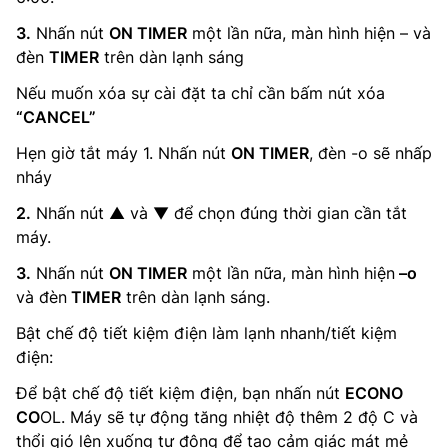
3.
Nhấn nút
ON TIMER
một lần nữa, màn hình hiện – và
đèn
TIMER
trên dàn lạnh sáng
Nếu muốn xóa sự cài đặt ta chỉ cần bấm nút xóa
“CANCEL”
Hẹn giờ tắt máy 1. Nhấn nút
ON TIMER
, đèn -o sẽ nhấp
nháy
2.
Nhấn nút ▲ và ▼ để chọn đúng thời gian cần tắt
máy.
3.
Nhấn nút
ON TIMER
một lần nữa, màn hình hiện
–o
và đèn
TIMER
trên dàn lạnh sáng.
Bật chế độ tiết kiệm điện làm lạnh nhanh/tiết kiệm
điện:
Để bật chế độ tiết kiệm điện, bạn nhấn nút
ECONO
CO
OL. Máy sẽ tự động tăng nhiệt độ thêm 2 độ C và
thổi gió lên xuống tự động để tạo cảm giác mát mẻ