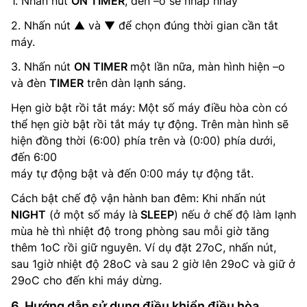
1. Nhấn nút
ON TIMER
, đèn –o sẽ nhấp nháy
2. Nhấn nút ▲ và ▼ để chọn đúng thời gian cần tắt
máy.
3. Nhấn nút
ON TIMER
một lần nữa, màn hình hiện –o
và đèn
TIMER
trên dàn lạnh sáng.
Hẹn giờ bật rồi tắt máy: Một số máy điều hòa còn có
thể hẹn giờ bật rồi tắt máy tự động. Trên màn hình sẽ
hiện đồng thời (6:00) phía trên và (0:00) phía dưới,
đến 6:00
máy tự động bật và đến 0:00 máy tự động tắt.
Cách bật chế độ vận hành ban đêm: Khi nhấn nút
NIGHT
(ở một số máy là
SLEEP
) nếu ở chế độ làm lạnh
mùa hè thì nhiệt độ trong phòng sau mỗi giờ tăng
thêm 1oC rồi giữ nguyên. Ví dụ đặt 27oC, nhấn nút,
sau 1giờ nhiệt độ 28oC và sau 2 giờ lên 29oC và giữ ở
29oC cho đến khi máy dừng.
6. Hướng dẫn sử dụng điều khiển điều hòa