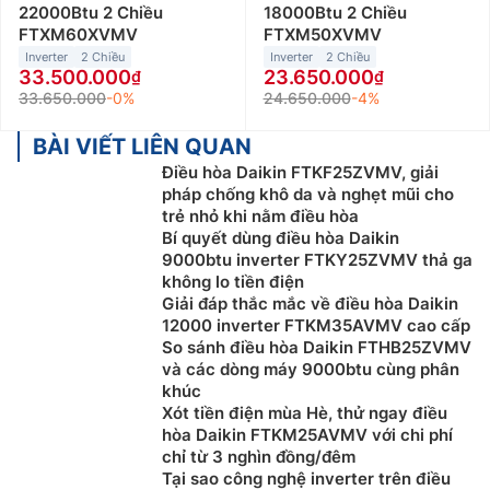
22000Btu 2 Chiều
18000Btu 2 Chiều
FTXM60XVMV
FTXM50XVMV
Inverter
2 Chiều
Inverter
2 Chiều
33.500.000
23.650.000
33.650.000
-0%
24.650.000
-4%
BÀI VIẾT LIÊN QUAN
Điều hòa Daikin FTKF25ZVMV, giải
pháp chống khô da và nghẹt mũi cho
trẻ nhỏ khi nằm điều hòa
Bí quyết dùng điều hòa Daikin
9000btu inverter FTKY25ZVMV thả ga
không lo tiền điện
Giải đáp thắc mắc về điều hòa Daikin
12000 inverter FTKM35AVMV cao cấp
So sánh điều hòa Daikin FTHB25ZVMV
và các dòng máy 9000btu cùng phân
khúc
Xót tiền điện mùa Hè, thử ngay điều
hòa Daikin FTKM25AVMV với chi phí
chỉ từ 3 nghìn đồng/đêm
Tại sao công nghệ inverter trên điều