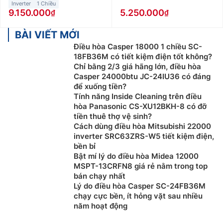
Inverter
1 Chiều
9.150.000
5.250.000
BÀI VIẾT MỚI
Điều hòa Casper 18000 1 chiều SC-
18FB36M có tiết kiệm điện tốt không?
Chỉ bằng 2/3 giá hãng lớn, điều hòa
Casper 24000btu JC-24IU36 có đáng
để xuống tiền?
Tính năng Inside Cleaning trên điều
hòa Panasonic CS-XU12BKH-8 có đỡ
tiền thuê thợ vệ sinh?
Cách dùng điều hòa Mitsubishi 22000
inverter SRC63ZRS-W5 tiết kiệm điện,
bền bỉ
Bật mí lý do điều hòa Midea 12000
MSPT-13CRFN8 giá rẻ nằm trong top
bán chạy nhất
Lý do điều hòa Casper SC-24FB36M
chạy cực bền, ít hỏng vặt sau nhiều
năm hoạt động