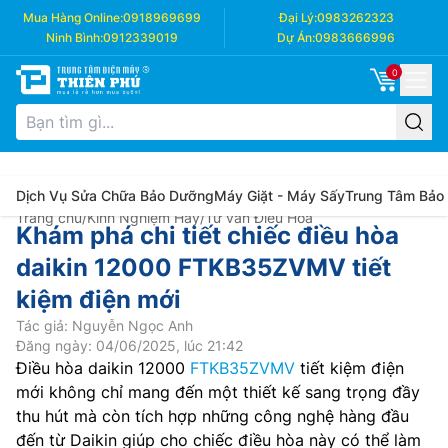
Mua Hàng Online:
0918969699
Đại Lý:
0983262323
Ninh Bình:
0912339019
Dự Án:
0983666996
0
Dịch Vụ Sửa Chữa Bảo Dưỡng
Máy Giặt - Máy Sấy
Trung Tâm Bảo
Trang chủ
/
Kinh Nghiệm Hay
/
Tư vấn Điều Hòa
Khám phá chi tiết chiếc điều hòa
daikin 12000 FTKB35ZVMV tiết
kiệm điện mới
Tác giả: Nguyễn Ngọc Anh
Đăng ngày: 04/06/2025, lúc 21:42
Điều hòa daikin 12000
FTKB35ZVMV
tiết kiệm điện
mới không chỉ mang đến một thiết kế sang trọng đầy
thu hút mà còn tích hợp những công nghệ hàng đầu
đến từ Daikin giúp cho chiếc điều hòa này có thể làm