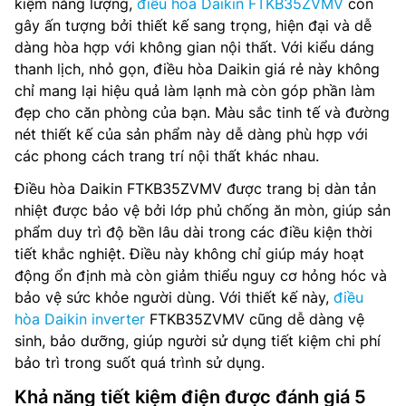
kiệm năng lượng,
điều hòa Daikin FTKB35ZVMV
còn
gây ấn tượng bởi thiết kế sang trọng, hiện đại và dễ
dàng hòa hợp với không gian nội thất. Với kiểu dáng
thanh lịch, nhỏ gọn, điều hòa Daikin giá rẻ này không
chỉ mang lại hiệu quả làm lạnh mà còn góp phần làm
đẹp cho căn phòng của bạn. Màu sắc tinh tế và đường
nét thiết kế của sản phẩm này dễ dàng phù hợp với
các phong cách trang trí nội thất khác nhau.
Điều hòa Daikin FTKB35ZVMV được trang bị dàn tản
nhiệt được bảo vệ bởi lớp phủ chống ăn mòn, giúp sản
phẩm duy trì độ bền lâu dài trong các điều kiện thời
tiết khắc nghiệt. Điều này không chỉ giúp máy hoạt
động ổn định mà còn giảm thiểu nguy cơ hỏng hóc và
bảo vệ sức khỏe người dùng. Với thiết kế này,
điều
hòa Daikin inverter
FTKB35ZVMV cũng dễ dàng vệ
sinh, bảo dưỡng, giúp người sử dụng tiết kiệm chi phí
bảo trì trong suốt quá trình sử dụng.
Khả năng tiết kiệm điện được đánh giá 5