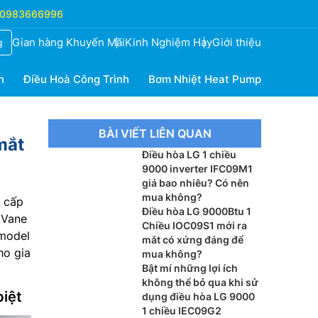
0983666996
Gian hàng Khuyến Mãi
Kinh Nghiệm Hay
Giới thiệu
g
h
Điều Hoà Công Trình
Bơm Nhiệt Heat Pump
BÀI VIẾT LIÊN QUAN
mắt
Điều hòa LG 1 chiều
9000 inverter IFC09M1
giá bao nhiêu? Có nên
mua không?
o cấp
Điều hòa LG 9000Btu 1
 Vane
Chiều IOC09S1 mới ra
 model
mắt có xứng đáng để
ho gia
mua không?
Bật mí những lợi ích
không thể bỏ qua khi sử
biệt
dụng điều hòa LG 9000
1 chiều IEC09G2