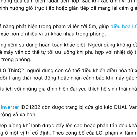
 thông qua cảm biến radar tích hợp. Sau khi xác định vị trí 
ỉnh hướng gió trực tiếp hoặc gián tiếp để mang lại cảm gi
 năng phát hiện trong phạm vi lên tới 5m, giúp
điều hòa L
xác hơn ở nhiều vị trí khác nhau trong phòng.
i nghiệm sử dụng hoàn toàn khác biệt. Người dùng không c
à máy vẫn có thể tự tối ưu luồng khí phù hợp với nhiệt độ 
i trong phòng.
LG ThinQ™, người dùng còn có thể điều khiển điều hòa từ 
 dõi trạng thái hoạt động hoặc nhận cảnh báo khi máy gặp 
ữu ích với những gia đình hiện đại yêu thích hệ sinh thái nhà
inverter
IDC12B2 còn được trang bị cửa gió kép DUAL Va
 rộng và xa hơn.
ép luồng khí lạnh được đẩy lên cao hoặc phân tán đều kh
ng ở một vị trí cố định. Theo công bố của LG, phạm vi làm 