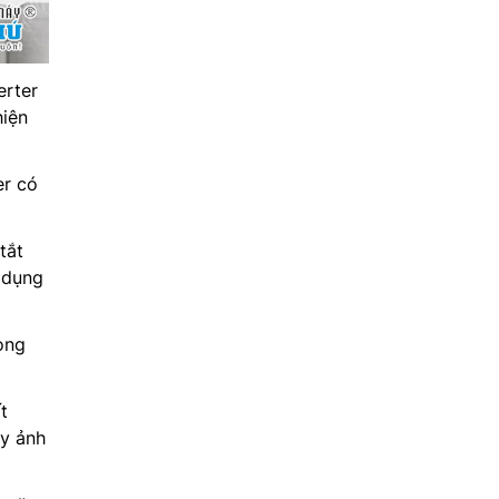
erter
hiện
er có
tắt
ử dụng
ong
t
ây ảnh