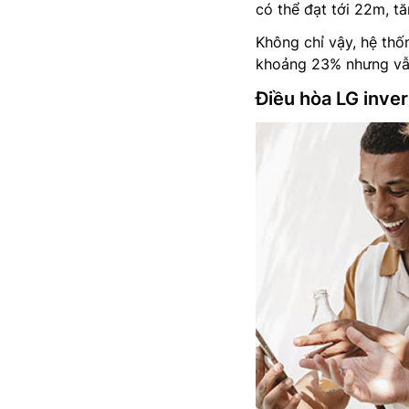
có thể đạt tới 22m, t
Không chỉ vậy, hệ thố
khoảng 23% nhưng vẫn 
Điều hòa LG inve