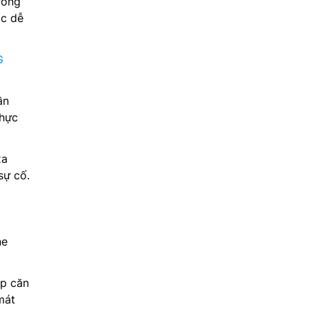
trong
ác dễ
G
ần
thực
xa
sự cố.
ne
ắp căn
mát