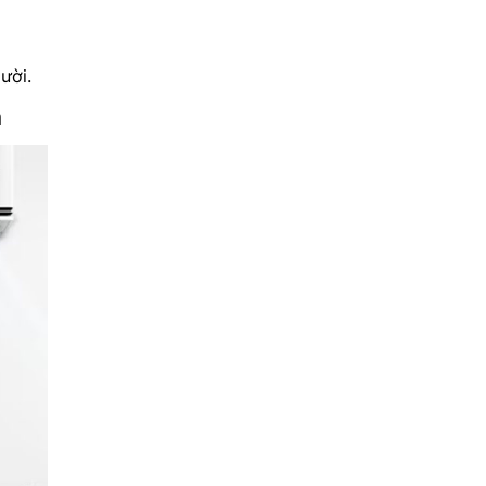
ười.
m