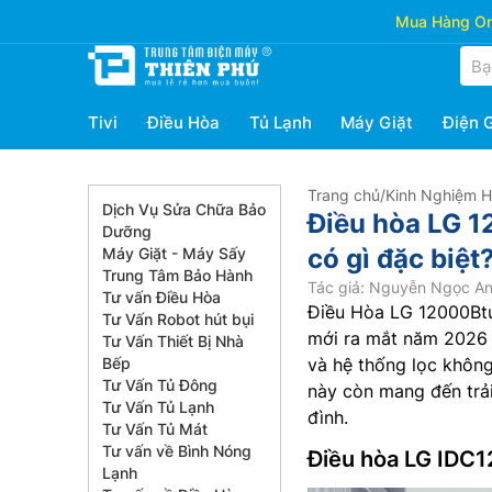
Mua Hàng Onl
Tivi
Điều Hòa
Tủ Lạnh
Máy Giặt
Điện 
Trang chủ
/
Kinh Nghiệm 
Dịch Vụ Sửa Chữa Bảo
Điều hòa LG 1
Dưỡng
có gì đặc biệt
Máy Giặt - Máy Sấy
Trung Tâm Bảo Hành
Tác giả: Nguyễn Ngọc A
Tư vấn Điều Hòa
Điều Hòa LG 12000Btu
Tư Vấn Robot hút bụi
mới ra mắt năm 2026 v
Tư Vấn Thiết Bị Nhà
Bếp
và hệ thống lọc không
Tư Vấn Tủ Đông
này còn mang đến trả
Tư Vấn Tủ Lạnh
đình.
Tư Vấn Tủ Mát
Tư vấn về Bình Nóng
Điều hòa LG IDC12
Lạnh