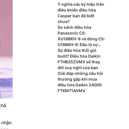
Ý nghĩa các ký hiệu trên
điều khiển điều hòa
Casper bạn đã biết
chưa?
So sánh điều hòa
Panasonic CS-
XU18BKH-8 và dòng CS-
U18BKH-8: Đâu là sự
khác biệt?
Sợ điều hòa thổi gió
buốt? Điều hòa Daikin
FTHB35ZVMV sẽ thay
đổi suy nghĩ của bạn
Giải đáp những câu hỏi
thường gặp khi mua
điều hòa Daikin 24000
FTKM71AVMV
khả
 nhận