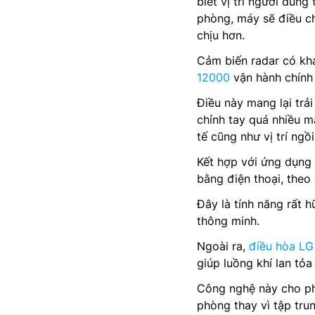
biết vị trí người dùng
phòng, máy sẽ điều ch
chịu hơn.
Cảm biến radar có khả
12000
vận hành chính 
Điều này mang lại trả
chỉnh tay quá nhiều m
tế cũng như vị trí ngồ
Kết hợp với ứng dụng 
bằng điện thoại, theo
Đây là tính năng rất h
thông minh.
Ngoài ra,
điều hòa LG 
giúp luồng khí lan tỏa
Công nghệ này cho ph
phòng thay vì tập tru