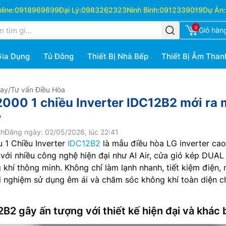
ine:
0918969699
Đại Lý:
0983262323
Ninh Bình:
0912339019
Dự Án:
0
Giỏ hàn
Gia Dụng
Tủ Đông
Thiết Bị Nhà Bếp
Thiết Bị Âm Than
Hay
/
Tư vấn Điều Hòa
2000 1 chiều Inverter IDC12B2 mới ra 
?
nh
Đăng ngày: 02/05/2026, lúc 22:41
 1 Chiều Inverter
IDC12B2
là mẫu điều hòa LG inverter ca
ới nhiều công nghệ hiện đại như AI Air, cửa gió kép DUAL
 khí thông minh. Không chỉ làm lạnh nhanh, tiết kiệm điện,
i nghiệm sử dụng êm ái và chăm sóc không khí toàn diện c
B2 gây ấn tượng với thiết kế hiện đại và khác 