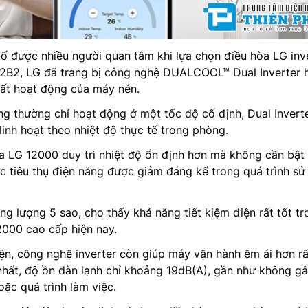
 tố được nhiều người quan tâm khi lựa chọn điều hòa LG inv
C12B2, LG đã trang bị công nghệ DUALCOOL™ Dual Inverter 
suất hoạt động của máy nén.
g thường chỉ hoạt động ở một tốc độ cố định, Dual Invert
linh hoạt theo nhiệt độ thực tế trong phòng.
a LG 12000 duy trì nhiệt độ ổn định hơn mà không cần bật 
mức tiêu thụ điện năng được giảm đáng kể trong quá trình s
g lượng 5 sao, cho thấy khả năng tiết kiệm điện rất tốt tr
2000 cao cấp hiện nay.
iện, công nghệ inverter còn giúp máy vận hành êm ái hơn rấ
nhất, độ ồn dàn lạnh chỉ khoảng 19dB(A), gần như không g
ặc quá trình làm việc.