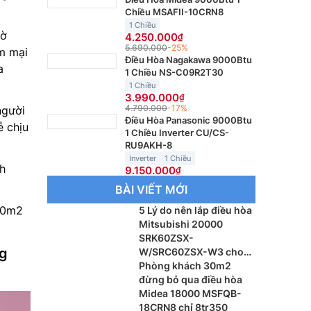
Chiều MSAFII-10CRN8
1 Chiều
hờ
4.250.000
5.690.000
-25%
ềm mại
Điều Hòa Nagakawa 9000Btu
a
1 Chiều NS-C09R2T30
1 Chiều
3.990.000
4.790.000
-17%
người
Điều Hòa Panasonic 9000Btu
ễ chịu
1 Chiều Inverter CU/CS-
RU9AKH-8
Inverter
1 Chiều
nh
9.150.000
BÀI VIẾT MỚI
 20m2
5 Lý do nên lắp điều hòa
Mitsubishi 20000
SRK60ZSX-
ng
W/SRC60ZSX-W3 cho
phòng khách
Phòng khách 30m2
đừng bỏ qua điều hòa
Midea 18000 MSFQB-
18CRN8 chỉ 8tr350