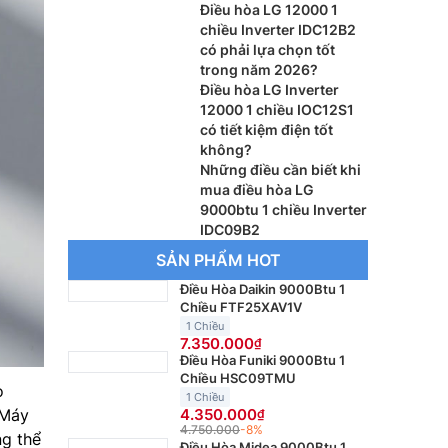
Điều hòa LG 12000 1
chiều Inverter IDC12B2
có phải lựa chọn tốt
trong năm 2026?
Điều hòa LG Inverter
12000 1 chiều IOC12S1
có tiết kiệm điện tốt
không?
Những điều cần biết khi
mua điều hòa LG
9000btu 1 chiều Inverter
IDC09B2
SẢN PHẨM HOT
Điều Hòa Daikin 9000Btu 1
Chiều FTF25XAV1V
1 Chiều
7.350.000
Điều Hòa Funiki 9000Btu 1
Chiều HSC09TMU
o
1 Chiều
 Máy
4.350.000
4.750.000
-8%
g thể
Điều Hòa Midea 9000Btu 1