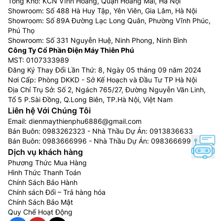
Tổng Kho: KCN Vĩnh Hoàng, Quận Hoàng Mai, Hà Nội
Showroom: Số 488 Hà Huy Tập, Yên Viên, Gia Lâm, Hà Nội
Showroom: Số 89A Đường Lạc Long Quân, Phường Vĩnh Phúc,
Phú Thọ
Showroom: Số 331 Nguyễn Huệ, Ninh Phong, Ninh Bình
Công Ty Cổ Phần Điện Máy Thiên Phú
MST: 0107333989
Đăng Ký Thay Đổi Lần Thứ: 8, Ngày 05 tháng 09 năm 2024
Nơi Cấp: Phòng DKKD - Sở Kế Hoạch và Đầu Tư TP Hà Nội
Địa Chỉ Trụ Sở: Số 2, Ngách 765/27, Đường Nguyễn Văn Linh,
Tổ 5 P.Sài Đồng, Q.Long Biên, TP.Hà Nội, Việt Nam
Liên hệ Với Chúng Tôi
Email:
dienmaythienphu6886@gmail.com
Bán Buôn:
0983262323
- Nhà Thầu Dự Án:
0913836633
Bán Buôn:
0983666996
- Nhà Thầu Dự Án:
0983666996
Dịch vụ khách hàng
Phương Thức Mua Hàng
Hình Thức Thanh Toán
Chính Sách Bảo Hành
Chính sách Đổi – Trả hàng hóa
Chính Sách Bảo Mật
Quy Chế Hoạt Động