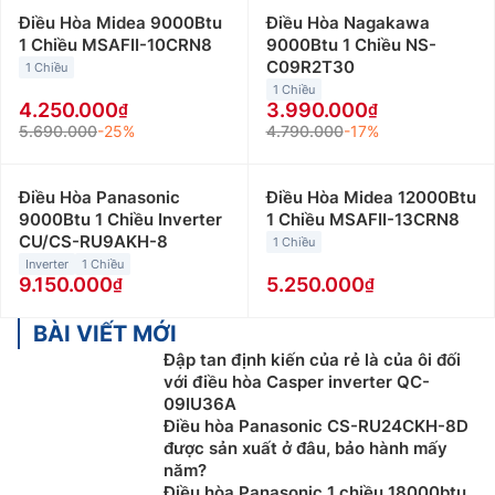
Điều Hòa Midea 9000Btu
Điều Hòa Nagakawa
1 Chiều MSAFII-10CRN8
9000Btu 1 Chiều NS-
C09R2T30
1 Chiều
1 Chiều
4.250.000
3.990.000
5.690.000
-25%
4.790.000
-17%
Điều Hòa Panasonic
Điều Hòa Midea 12000Btu
9000Btu 1 Chiều Inverter
1 Chiều MSAFII-13CRN8
CU/CS-RU9AKH-8
1 Chiều
Inverter
1 Chiều
9.150.000
5.250.000
BÀI VIẾT MỚI
Đập tan định kiến của rẻ là của ôi đối
với điều hòa Casper inverter QC-
09IU36A
Điều hòa Panasonic CS-RU24CKH-8D
được sản xuất ở đâu, bảo hành mấy
năm?
Điều hòa Panasonic 1 chiều 18000btu