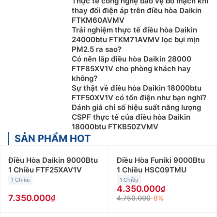
Thực tế công nghệ bảo vệ bo mạch khi
thay đổi điện áp trên điều hòa Daikin
FTKM60AVMV
Trải nghiệm thực tế điều hòa Daikin
24000btu FTKM71AVMV lọc bụi mịn
PM2.5 ra sao?
Có nên lắp điều hòa Daikin 28000
FTF85XV1V cho phòng khách hay
không?
Sự thật về điều hòa Daikin 18000btu
FTF50XV1V có tốn điện như bạn nghĩ?
Đánh giá chỉ số hiệu suất năng lượng
CSPF thực tế của điều hòa Daikin
18000btu FTKB50ZVMV
SẢN PHẨM HOT
Điều Hòa Daikin 9000Btu
Điều Hòa Funiki 9000Btu
1 Chiều FTF25XAV1V
1 Chiều HSC09TMU
1 Chiều
1 Chiều
4.350.000
7.350.000
4.750.000
-8%