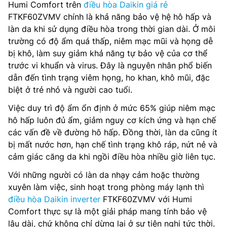
Humi Comfort trên
điều hòa Daikin giá rẻ
FTKF60ZVMV chính là khả năng bảo vệ hệ hô hấp và
làn da khi sử dụng điều hòa trong thời gian dài. Ở môi
trường có độ ẩm quá thấp, niêm mạc mũi và họng dễ
bị khô, làm suy giảm khả năng tự bảo vệ của cơ thể
trước vi khuẩn và virus. Đây là nguyên nhân phổ biến
dẫn đến tình trạng viêm họng, ho khan, khô mũi, đặc
biệt ở trẻ nhỏ và người cao tuổi.
Việc duy trì độ ẩm ổn định ở mức 65% giúp niêm mạc
hô hấp luôn đủ ẩm, giảm nguy cơ kích ứng và hạn chế
các vấn đề về đường hô hấp. Đồng thời, làn da cũng ít
bị mất nước hơn, hạn chế tình trạng khô ráp, nứt nẻ và
cảm giác căng da khi ngồi điều hòa nhiều giờ liên tục.
Với những người có làn da nhạy cảm hoặc thường
xuyên làm việc, sinh hoạt trong phòng máy lạnh thì
điều hòa Daikin inverter
FTKF60ZVMV với Humi
Comfort thực sự là một giải pháp mang tính bảo vệ
lâu dài, chứ không chỉ dừng lại ở sự tiện nghi tức thời.