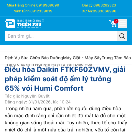
Mua Hàng Online:
0918969699
Đại Lý:
0983262323
Ninh Bình:
0912339019
Dự Án:
0983666996
0
Dịch Vụ Sửa Chữa Bảo Dưỡng
Máy Giặt - Máy Sấy
Trung Tâm Bảo
Trang chủ
/
Kinh Nghiệm Hay
/
Tư vấn Điều Hòa
Điều hòa Daikin FTKF60ZVMV, giải
pháp kiểm soát độ ẩm lý tưởng
65% với Humi Comfort
Tác giả: Nguyễn Quyết
Đăng ngày: 31/01/2026, lúc 10:24
Trong nhiều năm qua, phần lớn người dùng điều hòa
vẫn mặc định rằng chỉ cần nhiệt độ mát là đủ cho một
không gian sống thoải mái. Tuy nhiên, thực tế cho thấy
nhiệt độ chỉ là một nửa của trải nghiệm, yếu tố còn lại