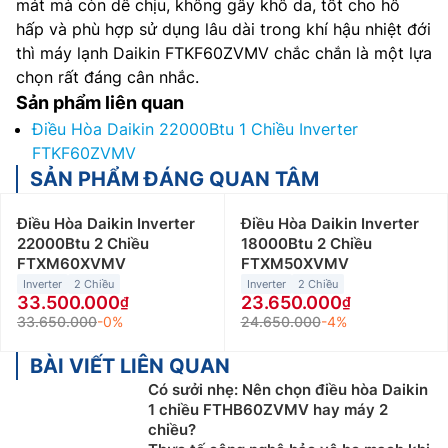
mát mà còn dễ chịu, không gây khô da, tốt cho hô
hấp và phù hợp sử dụng lâu dài trong khí hậu nhiệt đới
thì máy lạnh Daikin FTKF60ZVMV chắc chắn là một lựa
chọn rất đáng cân nhắc.
Sản phẩm liên quan
Điều Hòa Daikin 22000Btu 1 Chiều Inverter
FTKF60ZVMV
SẢN PHẨM ĐÁNG QUAN TÂM
Điều Hòa Daikin Inverter
Điều Hòa Daikin Inverter
22000Btu 2 Chiều
18000Btu 2 Chiều
FTXM60XVMV
FTXM50XVMV
Inverter
2 Chiều
Inverter
2 Chiều
33.500.000
23.650.000
33.650.000
-0%
24.650.000
-4%
BÀI VIẾT LIÊN QUAN
Có sưởi nhẹ: Nên chọn điều hòa Daikin
1 chiều FTHB60ZVMV hay máy 2
chiều?