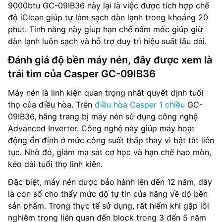
9000btu GC-09IB36 này lại là việc được tích hợp chế
độ iClean giúp tự làm sạch dàn lạnh trong khoảng 20
phút. Tính năng này giúp hạn chế nấm mốc giúp giữ
dàn lạnh luôn sạch và hỗ trợ duy trì hiệu suất lâu dài.
Đánh giá độ bền máy nén, đây được xem là
trái tim của Casper GC-09IB36
Máy nén là linh kiện quan trọng nhất quyết định tuổi
thọ của điều hòa. Trên
điều hòa Casper 1 chiều
GC-
09IB36, hãng trang bị máy nén sử dụng công nghệ
Advanced Inverter. Công nghệ này giúp máy hoạt
động ổn định ở mức công suất thấp thay vì bật tắt liên
tục. Nhờ đó, giảm ma sát cơ học và hạn chế hao mòn,
kéo dài tuổi thọ linh kiện.
Đặc biệt, máy nén được bảo hành lên đến 12 năm, đây
là con số cho thấy mức độ tự tin của hãng về độ bền
sản phẩm. Trong thực tế sử dụng, rất hiếm khi gặp lỗi
nghiêm trọng liên quan đến block trong 3 đến 5 năm