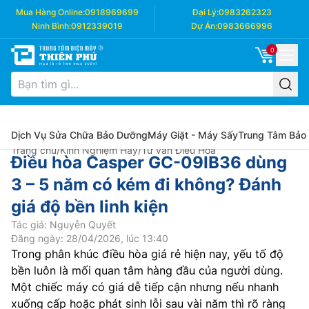
Mua Hàng Online:
0918969699
Đại Lý:
0983262323
Ninh Bình:
0912339019
Dự Án:
0983666996
0
Dịch Vụ Sửa Chữa Bảo Dưỡng
Máy Giặt - Máy Sấy
Trung Tâm Bảo
Trang chủ
/
Kinh Nghiệm Hay
/
Tư vấn Điều Hòa
Điều hòa Casper GC-09IB36 dùng
3 – 5 năm có kém đi không? Đánh
giá độ bền linh kiện
Tác giả: Nguyễn Quyết
Đăng ngày: 28/04/2026, lúc 13:40
Trong phân khúc điều hòa giá rẻ hiện nay, yếu tố độ
bền luôn là mối quan tâm hàng đầu của người dùng.
Một chiếc máy có giá dễ tiếp cận nhưng nếu nhanh
xuống cấp hoặc phát sinh lỗi sau vài năm thì rõ ràng