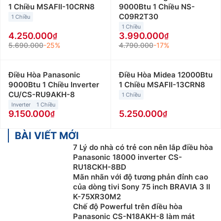
1 Chiều MSAFII-10CRN8
9000Btu 1 Chiều NS-
C09R2T30
1 Chiều
1 Chiều
4.250.000
3.990.000
5.690.000
-25%
4.790.000
-17%
Điều Hòa Panasonic
Điều Hòa Midea 12000Btu
9000Btu 1 Chiều Inverter
1 Chiều MSAFII-13CRN8
CU/CS-RU9AKH-8
1 Chiều
Inverter
1 Chiều
9.150.000
5.250.000
BÀI VIẾT MỚI
7 Lý do nhà có trẻ con nên lắp điều hòa
Panasonic 18000 inverter CS-
RU18CKH-8BD
Mãn nhãn với độ tương phản đỉnh cao
của dòng tivi Sony 75 inch BRAVIA 3 II
K-75XR30M2
Chế độ Powerful trên điều hòa
Panasonic CS-N18AKH-8 làm mát