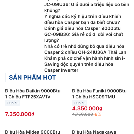
JC-09IU36: Giá dưới 5 triệu liệu có bền
không?
Ý nghĩa các ký hiệu trên điều khiển
điều hòa Casper bạn đã biết chưa?
Đánh giá điều hòa Casper 9000btu
GC-09IB36: Giá rẻ có đi đôi với chất
lượng?
Nhà có trẻ nhỏ đừng bỏ qua điều hòa
Casper 2 chiều QH-24IU36A Thái Lan
Khám phá cơ chế vận hành hình sin i-
Saving độc quyền trên điều hòa
Casper Inverter
SẢN PHẨM HOT
Điều Hòa Daikin 9000Btu
Điều Hòa Funiki 9000Btu
1 Chiều FTF25XAV1V
1 Chiều HSC09TMU
1 Chiều
1 Chiều
4.350.000
7.350.000
4.750.000
-8%
Điều Hòa Midea 9000Btu
Điều Hòa Nagakawa