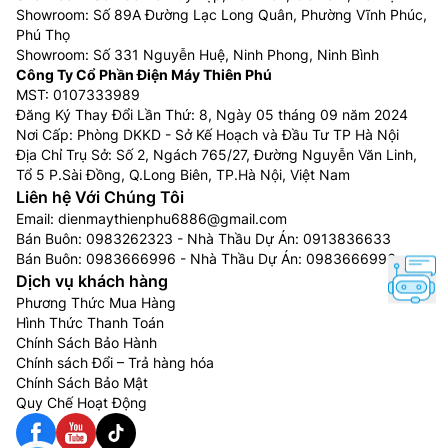
Showroom: Số 89A Đường Lạc Long Quân, Phường Vĩnh Phúc,
Phú Thọ
Showroom: Số 331 Nguyễn Huệ, Ninh Phong, Ninh Bình
Công Ty Cổ Phần Điện Máy Thiên Phú
MST: 0107333989
Đăng Ký Thay Đổi Lần Thứ: 8, Ngày 05 tháng 09 năm 2024
Nơi Cấp: Phòng DKKD - Sở Kế Hoạch và Đầu Tư TP Hà Nội
Địa Chỉ Trụ Sở: Số 2, Ngách 765/27, Đường Nguyễn Văn Linh,
Tổ 5 P.Sài Đồng, Q.Long Biên, TP.Hà Nội, Việt Nam
Liên hệ Với Chúng Tôi
Email:
dienmaythienphu6886@gmail.com
Bán Buôn:
0983262323
- Nhà Thầu Dự Án:
0913836633
Bán Buôn:
0983666996
- Nhà Thầu Dự Án:
0983666996
Dịch vụ khách hàng
Phương Thức Mua Hàng
Hình Thức Thanh Toán
Chính Sách Bảo Hành
Chính sách Đổi – Trả hàng hóa
Chính Sách Bảo Mật
Quy Chế Hoạt Động