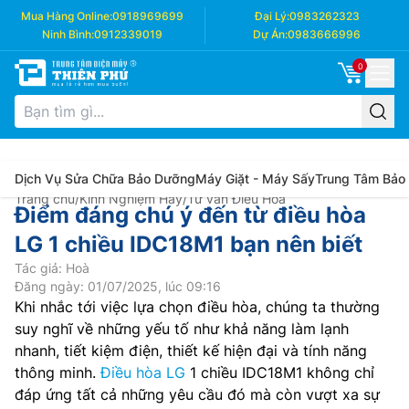
Mua Hàng Online:
0918969699
Đại Lý:
0983262323
Ninh Bình:
0912339019
Dự Án:
0983666996
0
Dịch Vụ Sửa Chữa Bảo Dưỡng
Máy Giặt - Máy Sấy
Trung Tâm Bảo
Trang chủ
/
Kinh Nghiệm Hay
/
Tư vấn Điều Hòa
Điểm đáng chú ý đến từ điều hòa
LG 1 chiều IDC18M1 bạn nên biết
Tác giả: Hoà
Đăng ngày: 01/07/2025, lúc 09:16
Khi nhắc tới việc lựa chọn điều hòa, chúng ta thường
suy nghĩ về những yếu tố như khả năng làm lạnh
nhanh, tiết kiệm điện, thiết kế hiện đại và tính năng
thông minh.
Điều hòa LG
1 chiều IDC18M1 không chỉ
đáp ứng tất cả những yêu cầu đó mà còn vượt xa sự