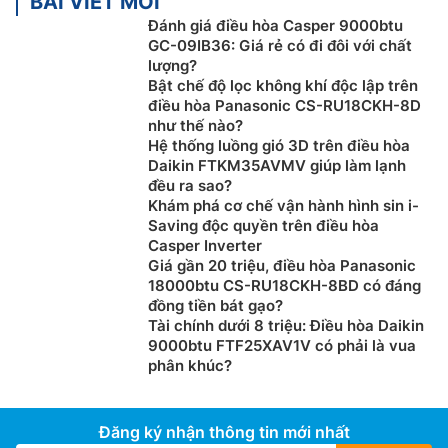
BÀI VIẾT MỚI
Đánh giá điều hòa Casper 9000btu
GC-09IB36: Giá rẻ có đi đôi với chất
lượng?
Bật chế độ lọc không khí độc lập trên
điều hòa Panasonic CS-RU18CKH-8D
như thế nào?
Hệ thống luồng gió 3D trên điều hòa
Daikin FTKM35AVMV giúp làm lạnh
đều ra sao?
Khám phá cơ chế vận hành hình sin i-
Saving độc quyền trên điều hòa
Casper Inverter
Giá gần 20 triệu, điều hòa Panasonic
18000btu CS-RU18CKH-8BD có đáng
đồng tiền bát gạo?
Tài chính dưới 8 triệu: Điều hòa Daikin
9000btu FTF25XAV1V có phải là vua
phân khúc?
Đăng ký nhận thông tin mới nhất