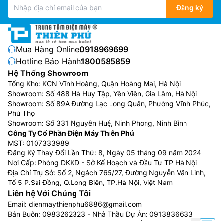
Đăng ký
Mua Hàng Online:
0918969699
Hotline Bảo Hành:
1800585859
Hệ Thống Showroom
Tổng Kho: KCN Vĩnh Hoàng, Quận Hoàng Mai, Hà Nội
Showroom: Số 488 Hà Huy Tập, Yên Viên, Gia Lâm, Hà Nội
Showroom: Số 89A Đường Lạc Long Quân, Phường Vĩnh Phúc,
Phú Thọ
Showroom: Số 331 Nguyễn Huệ, Ninh Phong, Ninh Bình
Công Ty Cổ Phần Điện Máy Thiên Phú
MST: 0107333989
Đăng Ký Thay Đổi Lần Thứ: 8, Ngày 05 tháng 09 năm 2024
Nơi Cấp: Phòng DKKD - Sở Kế Hoạch và Đầu Tư TP Hà Nội
Địa Chỉ Trụ Sở: Số 2, Ngách 765/27, Đường Nguyễn Văn Linh,
Tổ 5 P.Sài Đồng, Q.Long Biên, TP.Hà Nội, Việt Nam
Liên hệ Với Chúng Tôi
Email:
dienmaythienphu6886@gmail.com
Bán Buôn:
0983262323
- Nhà Thầu Dự Án:
0913836633