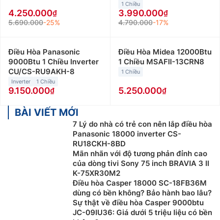
1 Chiều
được lắp đặt cho những không gian có diện tích từ 15
4.250.000
3.990.000
đến dưới 20m2 như phòng khách, phòng làm việc…
5.690.000
-25%
4.790.000
-17%
Giá bán điều hòa LG 12000btu giao động từ 5 triệu
đến 12 triệu đồng.
Điều Hòa Panasonic
Điều Hòa Midea 12000Btu
Điều hòa LG 18000Btu
:
Điều hòa LG 18000btu phù
9000Btu 1 Chiều Inverter
1 Chiều MSAFII-13CRN8
CU/CS-RU9AKH-8
hợp với những không gian có diện tích từ 20 đến dưới
1 Chiều
Inverter
1 Chiều
30m2 như phòng làm việc, cửa hàng hay phòng họp…
9.150.000
5.250.000
Giá bán điều hòa LG 18000btu giao động từ 10 triệu
đến 17 triệu đồng.
BÀI VIẾT MỚI
7 Lý do nhà có trẻ con nên lắp điều hòa
Mẫu điều hòa LG 24000Btu:
Điều hòa LG 24000btu
Panasonic 18000 inverter CS-
phù hợp với những không gian có diện tích từ 30 đến
RU18CKH-8BD
40m2 như nhà hàng, siêu thị nhỏ hay phòng họp… Giá
Mãn nhãn với độ tương phản đỉnh cao
bán điều hòa LG 24000btu giao động từ 16 triệu đến
của dòng tivi Sony 75 inch BRAVIA 3 II
19 triệu đồng.
K-75XR30M2
Điều hòa Casper 18000 SC-18FB36M
Ngoài ra, các bạn có thể lựa chọn điều hòa LG
dùng có bền không? Bảo hành bao lâu?
Sự thật về điều hòa Casper 9000btu
theo loại điều hòa như:
JC-09IU36: Giá dưới 5 triệu liệu có bền