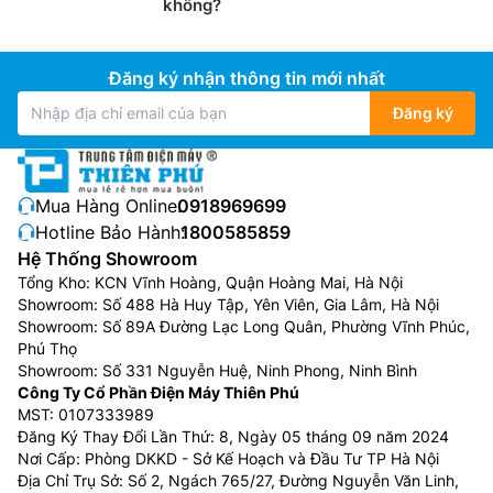
không?
Điều hòa LG 1 chiều
:
Loại máy điều hòa LG 1 chiều thì
chỉ có tính năng làm lạnh, phù hợp sử dụng ở những
nơi không có mùa đông lạnh hoặc những gia đình
Đăng ký nhận thông tin mới nhất
không có nhu cầu sưởi ấm trong mùa đông.
Đăng ký
Điều hòa LG 2 chiều
:
Loại máy điều hòa LG 2 chiều
vừa có khả năng làm lạnh trong mùa hè, vừa có thể
làm ấm trong mùa đông. Giá thành cao hơn điều hòa
LG 1 chiều, phù hợp với những nơi có cả mùa đông và
Mua Hàng Online:
0918969699
mùa hè.
Hotline Bảo Hành:
1800585859
Hệ Thống Showroom
Điều hòa LG inverter
:
Đây là dòng điều hòa tiết kiệm
Tổng Kho: KCN Vĩnh Hoàng, Quận Hoàng Mai, Hà Nội
điện do sử dụng máy nén được trang bị công nghệ
Showroom: Số 488 Hà Huy Tập, Yên Viên, Gia Lâm, Hà Nội
inverter giúp duy trì nhiệt độ ổn định mà không phải
Showroom: Số 89A Đường Lạc Long Quân, Phường Vĩnh Phúc,
Phú Thọ
bật/tắt máy liên tục. Các model điều hòa LG inverter
Showroom: Số 331 Nguyễn Huệ, Ninh Phong, Ninh Bình
còn được bảo hành chính hãng lên tới 10 năm cho máy
Công Ty Cổ Phần Điện Máy Thiên Phú
nén.
MST: 0107333989
Đăng Ký Thay Đổi Lần Thứ: 8, Ngày 05 tháng 09 năm 2024
Ưu điểm của Điều Hòa LG 18000btu
Nơi Cấp: Phòng DKKD - Sở Kế Hoạch và Đầu Tư TP Hà Nội
Địa Chỉ Trụ Sở: Số 2, Ngách 765/27, Đường Nguyễn Văn Linh,
Tiết kiệm năng lượng:
LG nổi tiếng với công nghệ