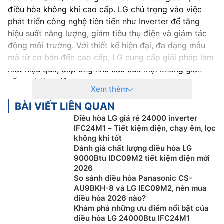
điều hòa không khí cao cấp. LG chú trọng vào việc
phát triển công nghệ tiên tiến như Inverter để tăng
hiệu suất năng lượng, giảm tiêu thụ điện và giảm tác
động môi trường. Với thiết kế hiện đại, đa dạng mẫu
mã từ cơ bản đến cao cấp, LG cung cấp giải pháp làm
mát hiệu quả, đáp ứng nhu cầu của mọi không gian
sống và làm việc.
Xem thêm
Thương hiệu LG là một phần của LG Electronics, một
BÀI VIẾT LIÊN QUAN
công ty con của LG Group. LG Electronics được thành
Điều hòa LG giá rẻ 24000 inverter
lập vào năm 1958 tại Hàn Quốc với tên ban đầu là
IFC24M1 – Tiết kiệm điện, chạy êm, lọc
GoldStar. LG Group là một trong những tập đoàn lớn
không khí tốt
nhất Hàn Quốc, bao gồm nhiều công ty con hoạt động
Đánh giá chất lượng điều hòa LG
9000Btu IDC09M2 tiết kiệm điện mới
trong nhiều ngành nghề khác nhau, từ điện tử tiêu
2026
dùng đến hóa chất và dịch vụ tài chính.
So sánh điều hòa Panasonic CS-
AU9BKH-8 và LG IEC09M2, nên mua
Thiết kế của
điều hòa LG
thường đặc trưng bằng sự
điều hòa 2026 nào?
tinh tế, hiện đại và sang trọng. Hãng thường chú trọng
Khám phá những ưu điểm nổi bật của
đến việc tạo ra những sản phẩm không chỉ có chức
điều hòa LG 24000Btu IFC24M1