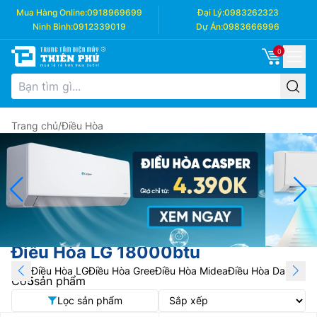
Mua Hàng Online:
0918969699
Đại Lý:
0983262323
Ninh Bình:
0912339019
Dự Án:
0983666996
0
Trang chủ
/
Điều Hòa
Điều Hòa LG 18000btu
Điều Hòa LG
Điều Hòa Gree
Điều Hòa Midea
Điều Hòa Daikin
Điề
Có
5
sản phẩm
Lọc sản phẩm