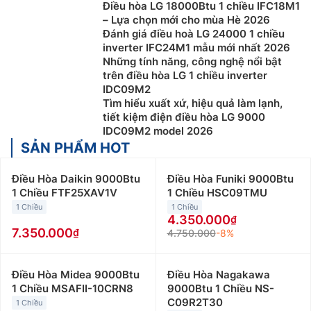
năng cao mà còn hài hòa với không gian nội thất. Các
Điều hòa LG 18000Btu 1 chiều IFC18M1
dòng sản phẩm điều hòa LG thường có đường nét
– Lựa chọn mới cho mùa Hè 2026
Đánh giá điều hoà LG 24000 1 chiều
mượt mà, màu sắc trung tính, và các chi tiết được
inverter IFC24M1 mẫu mới nhất 2026
thiết kế nhằm tối ưu hóa không gian và dễ dàng lắp
Những tính năng, công nghệ nổi bật
đặt.
trên điều hòa LG 1 chiều inverter
IDC09M2
Phân loại các dòng sản phẩm của điều hòa LG
Tìm hiểu xuất xứ, hiệu quả làm lạnh,
tiết kiệm điện điều hòa LG 9000
Những gợi ý tốt cho người tiêu dùng khi bạn quan tâm
IDC09M2 model 2026
đến việc chọn lựa một sản phẩm Điều Hòa LG
SẢN PHẨM HOT
18000btu phù hợp với không gian và nhu cầu của
mình. Dưới đây là thông tin chi tiết hơn về các loại này
Điều Hòa Daikin 9000Btu
Điều Hòa Funiki 9000Btu
dựa trên công suất và phân khúc giá:
1 Chiều FTF25XAV1V
1 Chiều HSC09TMU
1 Chiều
1 Chiều
Điều hòa LG 9000Btu
:
Điều hòa LG 9000btu phù hợp
4.350.000
với những không gian nhỏ dưới 15m2 như phòng ngủ,
7.350.000
4.750.000
-8%
phòng khách hay phòng làm việc nhỏ. Giá bán điều
hòa LG 9000btu giao động từ 4 triệu đồng đến 10
Điều Hòa Midea 9000Btu
Điều Hòa Nagakawa
triệu đồng/máy.
1 Chiều MSAFII-10CRN8
9000Btu 1 Chiều NS-
C09R2T30
Điều hòa LG 12000Btu
1 Chiều
:
Điều hòa LG 12000btu thường