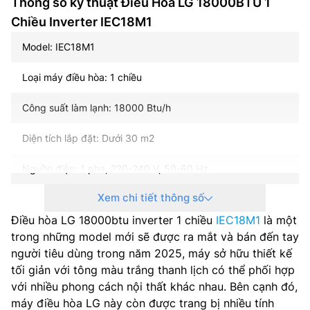
Thông số kỹ thuật Điều Hòa LG 18000BTU 1
Chiều Inverter IEC18M1
Model: IEC18M1
Loại máy điều hòa: 1 chiều
Công suất làm lạnh: 18000 Btu/h
Diện tích lắp đặt: Dưới 30 m2
Nguồn điện: 1 pha, 220-240 V, 50-60 Hz
Xem chi tiết thông số
Điện năng tiêu thụ (làm lạnh): 1760 / 250 W
Điều hòa LG 18000btu inverter 1 chiều
IEC18M1
là một
Công nghệ inverter: Có
trong những model mới sẽ được ra mắt và bán đến tay
người tiêu dùng trong năm 2025, máy sở hữu thiết kế
Môi chất lạnh: R32
tối giản với tông màu trắng thanh lịch có thể phối hợp
với nhiều phong cách nội thất khác nhau. Bên cạnh đó,
Kích thước dàn lạnh (RxCxS): 998x345x210 mm
máy điều hòa LG này còn được trang bị nhiều tính