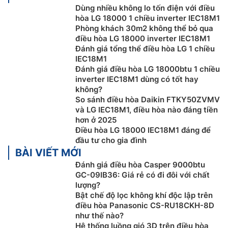
ngày, ứng dụng sẽ tự động tính toán lại mức điện năng
Dùng nhiều không lo tốn điện với điều
hòa LG 18000 1 chiều inverter IEC18M1
có thể tiêu thụ trong những ngày còn lại để đảm bảo
Phòng khách 30m2 không thể bỏ qua
giới hạn bạn đã cài đặt.
điều hòa LG 18000 inverter IEC18M1
Đánh giá tổng thể điều hòa LG 1 chiều
IEC18M1
Đánh giá điều hòa LG 18000btu 1 chiều
inverter IEC18M1 dùng có tốt hay
không?
So sánh điều hòa Daikin FTKY50ZVMV
và LG IEC18M1, điều hòa nào đáng tiền
hơn ở 2025
Điều hòa LG 18000 IEC18M1 đáng để
đầu tư cho gia đình
BÀI VIẾT MỚI
Đánh giá điều hòa Casper 9000btu
Duy trì vệ sinh bên trong điều hòa
GC-09IB36: Giá rẻ có đi đôi với chất
lượng?
Dễ dàng làm sạch bên trong dàn lạnh máy
điều hòa
Bật chế độ lọc không khí độc lập trên
điều hòa Panasonic CS-RU18CKH-8D
LG inverter
IEC18M1 với chế độ đóng băng làm sạch.
như thế nào?
Sử dụng nước băng tan để rửa sạch bụi và mùi ô
Hệ thống luồng gió 3D trên điều hòa