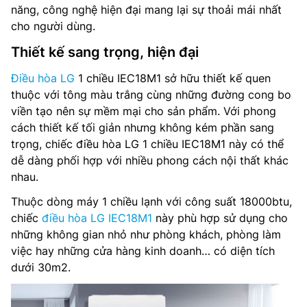
năng, công nghệ hiện đại mang lại sự thoải mái nhất
Trọng lượng dàn lạnh: 10.8 kg
cho người dùng.
Kích thước dàn nóng (RxCxS): 770x545x288 mm
Thiết kế sang trọng, hiện đại
Trọng lượng dàn nóng: 27.5 kg
Điều hòa LG
1 chiều IEC18M1 sở hữu thiết kế quen
thuộc với tông màu trắng cùng những đường cong bo
Kích thước đường ống (lỏng/gas): – mm
viền tạo nên sự mềm mại cho sản phẩm. Với phong
cách thiết kế tối giản nhưng không kém phần sang
Nơi sản xuất: Thái Lan
trọng, chiếc điều hòa LG 1 chiều IEC18M1 này có thể
dễ dàng phối hợp với nhiều phong cách nội thất khác
Hãng sản xuất: LG
nhau.
Năm ra mắt: 2025
Thuộc dòng máy 1 chiều lạnh với công suất 18000btu,
chiếc
điều hòa LG IEC18M1
này phù hợp sử dụng cho
những không gian nhỏ như phòng khách, phòng làm
việc hay những cửa hàng kinh doanh… có diện tích
dưới 30m2.