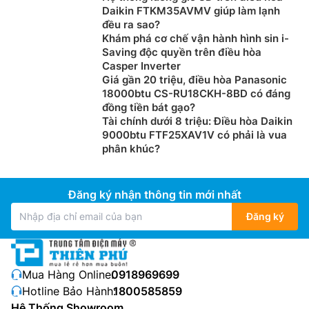
nhiễm, giảm bớt vi khuẩn có hại, mang đến không khí
Daikin FTKM35AVMV giúp làm lạnh
trong lành hơn cho ngôi nhà.
đều ra sao?
Khám phá cơ chế vận hành hình sin i-
Saving độc quyền trên điều hòa
Casper Inverter
Giá gần 20 triệu, điều hòa Panasonic
18000btu CS-RU18CKH-8BD có đáng
đồng tiền bát gạo?
Tài chính dưới 8 triệu: Điều hòa Daikin
9000btu FTF25XAV1V có phải là vua
phân khúc?
Đăng ký nhận thông tin mới nhất
Làm lạnh nhanh với công nghệ Jet Cool
Đăng ký
Điều hòa LG 1 chiều 18000btu
IEC18M1 được trang bị
công nghệ làm lạnh nhanh Jet Cool cho máy chạy với
Mua Hàng Online:
0918969699
tốc độ quạt mạnh nhất và hạ nhiệt độ xuống 5°C
Hotline Bảo Hành:
1800585859
trong vòng 3 phút, tạo hướng gió được thổi xa để bạn
Hệ Thống Showroom