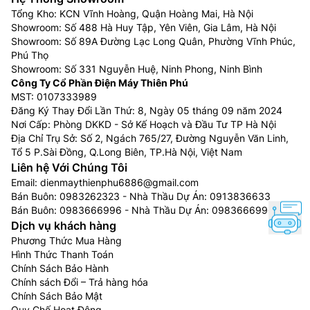
được đắm chìm trong không gian mát lạnh tức thì.
Tổng Kho: KCN Vĩnh Hoàng, Quận Hoàng Mai, Hà Nội
Showroom: Số 488 Hà Huy Tập, Yên Viên, Gia Lâm, Hà Nội
Showroom: Số 89A Đường Lạc Long Quân, Phường Vĩnh Phúc,
Phú Thọ
Showroom: Số 331 Nguyễn Huệ, Ninh Phong, Ninh Bình
Công Ty Cổ Phần Điện Máy Thiên Phú
MST: 0107333989
Đăng Ký Thay Đổi Lần Thứ: 8, Ngày 05 tháng 09 năm 2024
Nơi Cấp: Phòng DKKD - Sở Kế Hoạch và Đầu Tư TP Hà Nội
Địa Chỉ Trụ Sở: Số 2, Ngách 765/27, Đường Nguyễn Văn Linh,
Tổ 5 P.Sài Đồng, Q.Long Biên, TP.Hà Nội, Việt Nam
Liên hệ Với Chúng Tôi
Email:
dienmaythienphu6886@gmail.com
Độ bền cao thách thức thời gian
Bán Buôn:
0983262323
- Nhà Thầu Dự Án:
0913836633
Bán Buôn:
0983666996
- Nhà Thầu Dự Án:
0983666996
Điều hòa LG giá rẻ
IEC18M1 sử dụng dàn đồng nguyên
Dịch vụ khách hàng
chất 100%, dàn tản nhiệt được phủ lớp màu vàng –
Phương Thức Mua Hàng
Hình Thức Thanh Toán
Gold Fin không chỉ mang lại hiệu suất làm lạnh cao
Chính Sách Bảo Hành
hơn mà còn hạn chế sự ăn mòn của những tác nhân
Chính sách Đổi – Trả hàng hóa
môi trường (Nước mưa, axit, muối biển…) từ đó gia
Chính Sách Bảo Mật
tăng tuổi thọ cho sản phẩm.
Quy Chế Hoạt Động