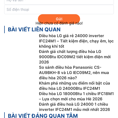
Gửi
Hiện chưa có đánh giá nào!
BÀI VIẾT LIÊN QUAN
Điều hòa LG giá rẻ 24000 inverter
IFC24M1 – Tiết kiệm điện, chạy êm, lọc
không khí tốt
Đánh giá chất lượng điều hòa LG
9000Btu IDC09M2 tiết kiệm điện mới
Kiểm soát năng lượng với kW Manager
2026
So sánh điều hòa Panasonic CS-
Người dùng có thể dễ dàng quản lý mức sử dụng điện
AU9BKH-8 và LG IEC09M2, nên mua
nhờ khả năng kiểm soát điện năng chủ động và có kế
điều hòa 2026 nào?
hoạch. Kiểm soát hoàn toàn quá trình làm mát ngôi
Khám phá những ưu điểm nổi bật của
nhà của bạn và đặt ra giới hạn tiêu thụ điện năng cho
điều hòa LG 24000Btu IFC24M1
thiết bị.
Điều hòa LG 18000Btu 1 chiều IFC18M1
– Lựa chọn mới cho mùa Hè 2026
Bên cạnh đó, bạn cũng có thể quyết định thời gian sử
Đánh giá điều hoà LG 24000 1 chiều
dụng và giới hạn mức tiêu thụ điện năng dễ dàng với
inverter IFC24M1 mẫu mới nhất 2026
ứng dụng ThinQ . Nếu vượt quá giới hạn sử dụng hàng
BÀI VIẾT ĐÁNG QUAN TÂM