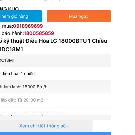
NG KHO
Thêm giỏ hàng
Mua ngay
t mua:
0918969699
e bảo hành:
1800585859
ố kỹ thuật Điều Hòa LG 18000BTU 1 Chiều
r IDC18M1
IDC18M1
 điều hòa: 1 chiều
t làm lạnh: 18000 Btu/h
h lắp đặt: Từ 20-30 m2
ện: 1 pha, 220-240 V, 50-60 Hz
Xem chi tiết thông số
 tiêu thụ (làm lạnh): – W