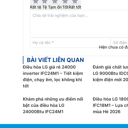
Với thiết kế cửa gió độc đáo, người dùng có thể
cảm giác thoải mái tối đa:
Rất tệ
Tệ
Tạm ổn
Tốt
Rất tốt
Chế độ làm mát thông thường:
Phần cửa gió
những chiếc điều hòa thông thường khác. Cán
làm mát nhanh hơn 23% mà không gây cảm gi
Chế độ Soft Air:
Cửa gió phía dưới được đóng 
phía trên điều này tạo ra luồng gió gián tiếp
Hiện chưa có đ
BÀI VIẾT LIÊN QUAN
Điều hòa LG giá rẻ 24000
Đánh giá chất lư
inverter IFC24M1 – Tiết kiệm
LG 9000Btu IDC
điện, chạy êm, lọc không khí
kiệm điện mới 2
tốt
Khám phá những ưu điểm nổi
Điều hòa LG 180
bật của điều hòa LG
IFC18M1 – Lựa c
24000Btu IFC24M1
mùa Hè 2026