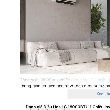
Công suất 18000btu, chiếc
điều hòa LG 1 chiều
I
không gian có diện tích từ 20 đến dưới 30m2 n
việc…
Xem th
Làn gió thoải mái, êm ái
Đánh giá Điều Hòa LG 18000BTU 1 Chiều In