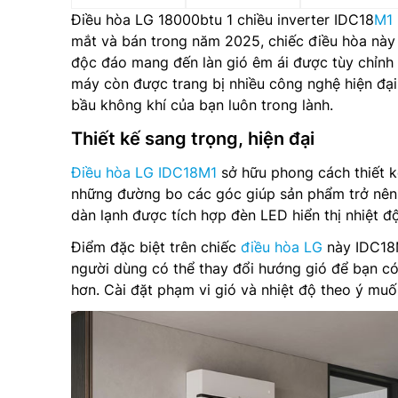
Điều hòa LG 18000btu 1 chiều inverter IDC18
M1
mắt và bán trong năm 2025, chiếc điều hòa này 
độc đáo mang đến làn gió êm ái được tùy chỉnh 
máy còn được trang bị nhiều công nghệ hiện đại
bầu không khí của bạn luôn trong lành.
Thiết kế sang trọng, hiện đại
Điều hòa LG IDC18M1
sở hữu phong cách thiết kế
những đường bo các góc giúp sản phẩm trở nên 
dàn lạnh được tích hợp đèn LED hiển thị nhiệt đ
Điểm đặc biệt trên chiếc
điều hòa LG
này IDC18M
người dùng có thể thay đổi hướng gió để bạn c
hơn. Cài đặt phạm vi gió và nhiệt độ theo ý muố