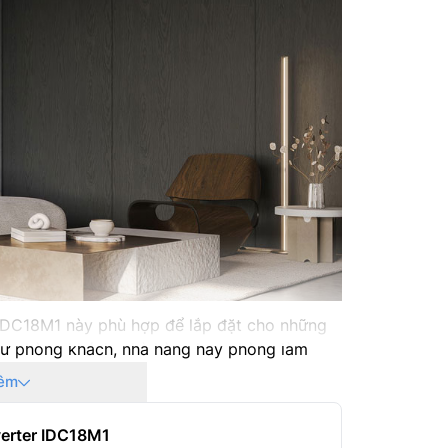
DC18M1 này phù hợp để lắp đặt cho những
hư phòng khách, nhà hàng hay phòng làm
êm
verter IDC18M1