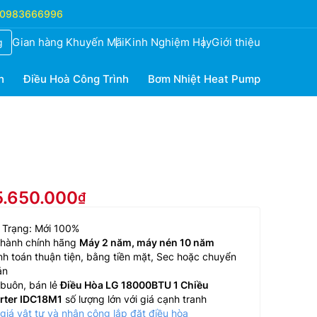
0983666996
Gian hàng Khuyến Mãi
Kinh Nghiệm Hay
Giới thiệu
g
h
Điều Hoà Công Trình
Bơm Nhiệt Heat Pump
5.650.000
 Trạng: Mới 100%
 hành chính hãng
Máy 2 năm, máy nén 10 năm
h toán thuận tiện, bằng tiền mặt, Sec hoặc chuyển
ản
buôn, bán lẻ
Điều Hòa LG 18000BTU 1 Chiều
erter IDC18M1
số lượng lớn với giá cạnh tranh
giá vật tư và nhân công lắp đặt điều hòa