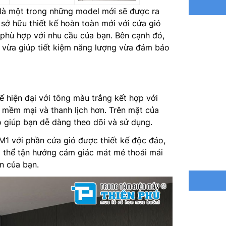
Công ngh
là một trong những model mới sẽ được ra
sở hữu thiết kế hoàn toàn mới với cửa gió
Môi chất
phù hợp với nhu cầu của bạn. Bên cạnh đó,
 vừa giúp tiết kiệm năng lượng vừa đảm bảo
Kích thư
Trọng lư
Kích thư
 hiện đại với tông màu trắng kết hợp với
mềm mại và thanh lịch hơn. Trên mặt của
Trọng lư
ộ giúp bạn dễ dàng theo dõi và sử dụng.
1 với phần cửa gió được thiết kế độc đáo,
Kích thư
ó thể tận hưởng cảm giác mát mẻ thoải mái
Nơi sản 
n của bạn.
Hãng sản
Năm ra 