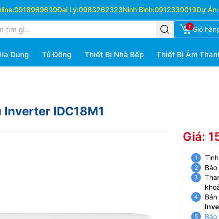
ine:
0918969699
Đại Lý:
0983262323
Ninh Bình:
0912339019
Dự Án:
0
Giỏ hàn
Gia Dụng
Tủ Đông
Thiết Bị Nhà Bếp
Thiết Bị Âm Than
 Inverter IDC18M1
Giá: 1
Tình
Bảo
Than
kho
Bán 
Inv
Báo 