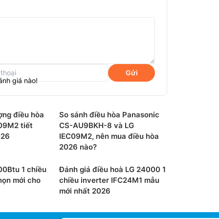
 lựa chọn các chế độ hoạt động linh hoạt tạo
 phía dưới sẽ được mở ra và hoạt động như
h quạt kép thổi luồng khí mát lên trên để
ác gió lùa.
lại, luồng gió sẽ được thổi ra từ khe gió
Gửi
 lưu thông từ trần nhà xuống sàn nhà.
ánh giá nào!
ợng điều hòa
So sánh điều hòa Panasonic
09M2 tiết
CS-AU9BKH-8 và LG
026
IEC09M2, nên mua điều hòa
2026 nào?
00Btu 1 chiều
Đánh giá điều hoà LG 24000 1
họn mới cho
chiều inverter IFC24M1 mẫu
mới nhất 2026