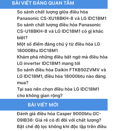
BÀI VIẾT ĐÁNG QUAN TÂM
ệ inverter: Có
So sánh chất lượng giữa điều hòa
 lạnh: R32
Panasonic CS-XU18BKH-8 và LG IDC18M1
So sánh chất lượng điều hòa Panasonic
ớc dàn lạnh: – mm
CS-U18BKH-8 và LG IDC18M1 có gì khác
biệt?
ợng dàn lạnh: – kg
Một số điểm đáng chú ý từ điều hòa LG
18000Btu IDC18M1
ớc dàn nóng: – mm
Khám phá những điều bất ngờ mà điều hòa
LG inverter IDC18M1 mang tới
ợng dàn nóng: – kg
So sánh điều hòa Daikin FTKB50ZVMV và
LG IDC18M1, điều hòa 18000btu nào đáng
ớc đường ống (lỏng/gas): – mm
mua?
Tại sao nên chọn điều hòa LG IDC18M1
xuất: Thái Lan
cho không gian rộng?
BÀI VIẾT MỚI
 xuất: LG
Đánh giá điều hòa Casper 9000btu GC-
09IB36: Giá rẻ có đi đôi với chất lượng?
mắt: 2025
Bật chế độ lọc không khí độc lập trên điều