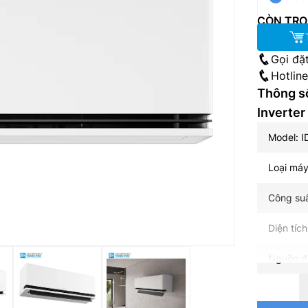
CÒN TRO
Gọi đặ
Hotlin
Thông s
Inverte
Model: 
Loại máy
Công suấ
Diện tíc
Nguồn đi
Điện năng