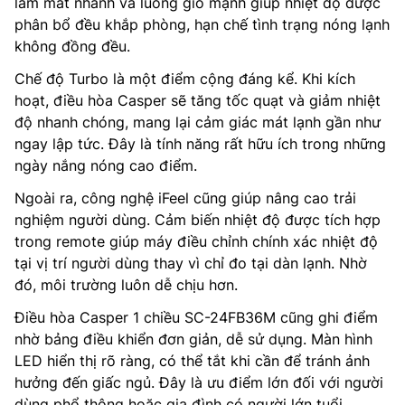
làm mát nhanh và luồng gió mạnh giúp nhiệt độ được
phân bổ đều khắp phòng, hạn chế tình trạng nóng lạnh
không đồng đều.
Chế độ Turbo là một điểm cộng đáng kể. Khi kích
hoạt, điều hòa Casper sẽ tăng tốc quạt và giảm nhiệt
độ nhanh chóng, mang lại cảm giác mát lạnh gần như
ngay lập tức. Đây là tính năng rất hữu ích trong những
ngày nắng nóng cao điểm.
Ngoài ra, công nghệ iFeel cũng giúp nâng cao trải
nghiệm người dùng. Cảm biến nhiệt độ được tích hợp
trong remote giúp máy điều chỉnh chính xác nhiệt độ
tại vị trí người dùng thay vì chỉ đo tại dàn lạnh. Nhờ
đó, môi trường luôn dễ chịu hơn.
Điều hòa Casper 1 chiều SC-24FB36M cũng ghi điểm
nhờ bảng điều khiển đơn giản, dễ sử dụng. Màn hình
LED hiển thị rõ ràng, có thể tắt khi cần để tránh ảnh
hưởng đến giấc ngủ. Đây là ưu điểm lớn đối với người
dùng phổ thông hoặc gia đình có người lớn tuổi.