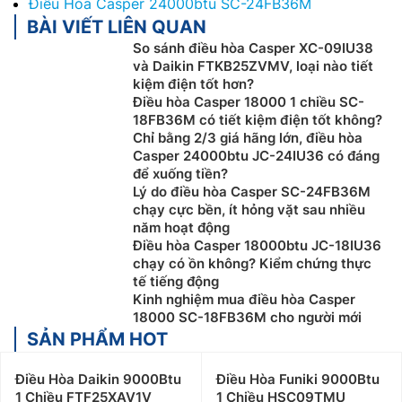
Điều Hòa Casper 24000btu SC-24FB36M
BÀI VIẾT LIÊN QUAN
So sánh điều hòa Casper XC-09IU38
và Daikin FTKB25ZVMV, loại nào tiết
kiệm điện tốt hơn?
Điều hòa Casper 18000 1 chiều SC-
18FB36M có tiết kiệm điện tốt không?
Chỉ bằng 2/3 giá hãng lớn, điều hòa
Casper 24000btu JC-24IU36 có đáng
để xuống tiền?
Lý do điều hòa Casper SC-24FB36M
chạy cực bền, ít hỏng vặt sau nhiều
năm hoạt động
Điều hòa Casper 18000btu JC-18IU36
chạy có ồn không? Kiểm chứng thực
tế tiếng động
Kinh nghiệm mua điều hòa Casper
18000 SC-18FB36M cho người mới
SẢN PHẨM HOT
Điều Hòa Daikin 9000Btu
Điều Hòa Funiki 9000Btu
1 Chiều FTF25XAV1V
1 Chiều HSC09TMU