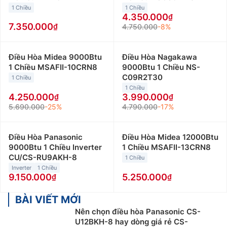
1 Chiều
1 Chiều
4.350.000
7.350.000
4.750.000
-8%
Điều Hòa Midea 9000Btu
Điều Hòa Nagakawa
1 Chiều MSAFII-10CRN8
9000Btu 1 Chiều NS-
C09R2T30
1 Chiều
1 Chiều
4.250.000
3.990.000
5.690.000
-25%
4.790.000
-17%
Điều Hòa Panasonic
Điều Hòa Midea 12000Btu
9000Btu 1 Chiều Inverter
1 Chiều MSAFII-13CRN8
CU/CS-RU9AKH-8
1 Chiều
Inverter
1 Chiều
9.150.000
5.250.000
BÀI VIẾT MỚI
Nên chọn điều hòa Panasonic CS-
U12BKH-8 hay dòng giá rẻ CS-