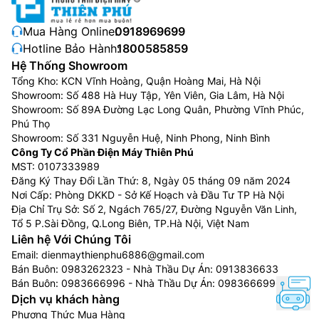
Mua Hàng Online:
0918969699
Hotline Bảo Hành:
1800585859
Hệ Thống Showroom
Tổng Kho: KCN Vĩnh Hoàng, Quận Hoàng Mai, Hà Nội
Showroom: Số 488 Hà Huy Tập, Yên Viên, Gia Lâm, Hà Nội
Showroom: Số 89A Đường Lạc Long Quân, Phường Vĩnh Phúc,
Phú Thọ
Showroom: Số 331 Nguyễn Huệ, Ninh Phong, Ninh Bình
Công Ty Cổ Phần Điện Máy Thiên Phú
MST: 0107333989
Đăng Ký Thay Đổi Lần Thứ: 8, Ngày 05 tháng 09 năm 2024
Nơi Cấp: Phòng DKKD - Sở Kế Hoạch và Đầu Tư TP Hà Nội
Địa Chỉ Trụ Sở: Số 2, Ngách 765/27, Đường Nguyễn Văn Linh,
Tổ 5 P.Sài Đồng, Q.Long Biên, TP.Hà Nội, Việt Nam
Liên hệ Với Chúng Tôi
Email:
dienmaythienphu6886@gmail.com
Bán Buôn:
0983262323
- Nhà Thầu Dự Án:
0913836633
Bán Buôn:
0983666996
- Nhà Thầu Dự Án:
0983666996
Dịch vụ khách hàng
Phương Thức Mua Hàng