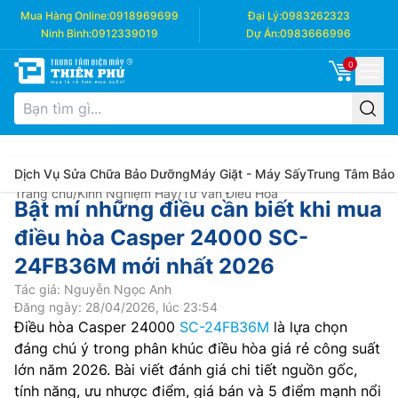
Mua Hàng Online:
0918969699
Đại Lý:
0983262323
Ninh Bình:
0912339019
Dự Án:
0983666996
0
Dịch Vụ Sửa Chữa Bảo Dưỡng
Máy Giặt - Máy Sấy
Trung Tâm Bảo
Trang chủ
/
Kinh Nghiệm Hay
/
Tư vấn Điều Hòa
Bật mí những điều cần biết khi mua
điều hòa Casper 24000 SC-
24FB36M mới nhất 2026
Tác giả: Nguyễn Ngọc Anh
Đăng ngày: 28/04/2026, lúc 23:54
Điều hòa Casper 24000
SC-24FB36M
là lựa chọn
đáng chú ý trong phân khúc điều hòa giá rẻ công suất
lớn năm 2026. Bài viết đánh giá chi tiết nguồn gốc,
tính năng, ưu nhược điểm, giá bán và 5 điểm mạnh nổi