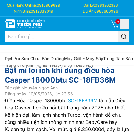
Mua Hàng Online:
0918969699
Đại Lý:
0983262323
Ninh Bình:
0912339019
Dự Án:
0983666996
0
Dịch Vụ Sửa Chữa Bảo Dưỡng
Máy Giặt - Máy Sấy
Trung Tâm Bảo
Trang chủ
/
Kinh Nghiệm Hay
/
Tư vấn Điều Hòa
Bật mí lợi ích khi dùng điều hòa
Casper 18000btu SC-18FB36M
Tác giả: Nguyễn Ngọc Anh
Đăng ngày: 10/05/2026, lúc 23:56
Điều Hòa Casper 18000btu
SC-18FB36M
là mẫu điều
hòa Casper 1 chiều nổi bật trong năm 2026 nhờ thiết
kế hiện đại, làm lạnh nhanh Turbo, vận hành dễ chịu
cùng nhiều tiện ích thông minh như BabyCare hay
iClean tự làm sạch. Với mức giá 8.850.000đ, đây là lựa