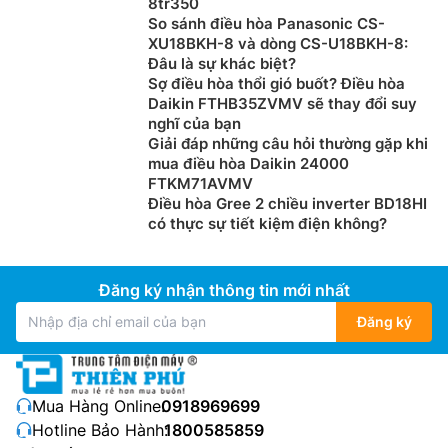
8tr350
So sánh điều hòa Panasonic CS-
XU18BKH-8 và dòng CS-U18BKH-8:
Đâu là sự khác biệt?
Sợ điều hòa thổi gió buốt? Điều hòa
Daikin FTHB35ZVMV sẽ thay đổi suy
nghĩ của bạn
Giải đáp những câu hỏi thường gặp khi
mua điều hòa Daikin 24000
FTKM71AVMV
Điều hòa Gree 2 chiều inverter BD18HI
có thực sự tiết kiệm điện không?
Đăng ký nhận thông tin mới nhất
Đăng ký
Mua Hàng Online:
0918969699
Hotline Bảo Hành:
1800585859