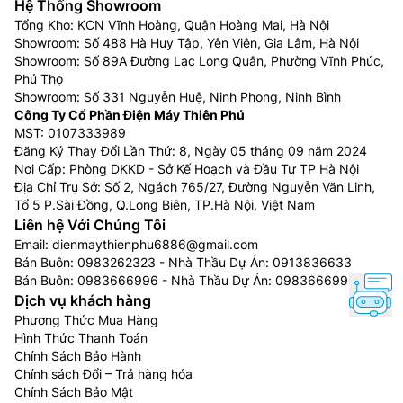
Hệ Thống Showroom
Tổng Kho: KCN Vĩnh Hoàng, Quận Hoàng Mai, Hà Nội
Showroom: Số 488 Hà Huy Tập, Yên Viên, Gia Lâm, Hà Nội
Showroom: Số 89A Đường Lạc Long Quân, Phường Vĩnh Phúc,
Phú Thọ
Showroom: Số 331 Nguyễn Huệ, Ninh Phong, Ninh Bình
Công Ty Cổ Phần Điện Máy Thiên Phú
MST: 0107333989
Đăng Ký Thay Đổi Lần Thứ: 8, Ngày 05 tháng 09 năm 2024
Nơi Cấp: Phòng DKKD - Sở Kế Hoạch và Đầu Tư TP Hà Nội
Địa Chỉ Trụ Sở: Số 2, Ngách 765/27, Đường Nguyễn Văn Linh,
Tổ 5 P.Sài Đồng, Q.Long Biên, TP.Hà Nội, Việt Nam
Liên hệ Với Chúng Tôi
Email:
dienmaythienphu6886@gmail.com
Bán Buôn:
0983262323
- Nhà Thầu Dự Án:
0913836633
Bán Buôn:
0983666996
- Nhà Thầu Dự Án:
0983666996
Dịch vụ khách hàng
Phương Thức Mua Hàng
Hình Thức Thanh Toán
Chính Sách Bảo Hành
Chính sách Đổi – Trả hàng hóa
Chính Sách Bảo Mật