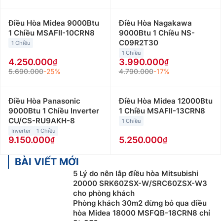
Điều Hòa Midea 9000Btu
Điều Hòa Nagakawa
1 Chiều MSAFII-10CRN8
9000Btu 1 Chiều NS-
C09R2T30
1 Chiều
1 Chiều
4.250.000
3.990.000
5.690.000
-25%
4.790.000
-17%
Điều Hòa Panasonic
Điều Hòa Midea 12000Btu
9000Btu 1 Chiều Inverter
1 Chiều MSAFII-13CRN8
CU/CS-RU9AKH-8
1 Chiều
Inverter
1 Chiều
9.150.000
5.250.000
BÀI VIẾT MỚI
5 Lý do nên lắp điều hòa Mitsubishi
20000 SRK60ZSX-W/SRC60ZSX-W3
cho phòng khách
Phòng khách 30m2 đừng bỏ qua điều
hòa Midea 18000 MSFQB-18CRN8 chỉ