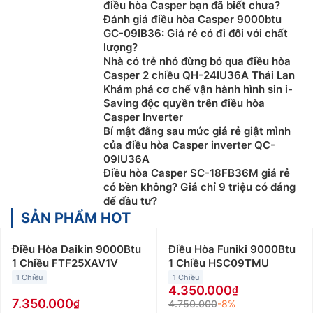
điều hòa Casper bạn đã biết chưa?
Đánh giá điều hòa Casper 9000btu
GC-09IB36: Giá rẻ có đi đôi với chất
lượng?
Nhà có trẻ nhỏ đừng bỏ qua điều hòa
Casper 2 chiều QH-24IU36A Thái Lan
Khám phá cơ chế vận hành hình sin i-
Saving độc quyền trên điều hòa
Casper Inverter
Bí mật đằng sau mức giá rẻ giật mình
của điều hòa Casper inverter QC-
09IU36A
Điều hòa Casper SC-18FB36M giá rẻ
có bền không? Giá chỉ 9 triệu có đáng
để đầu tư?
SẢN PHẨM HOT
Điều Hòa Daikin 9000Btu
Điều Hòa Funiki 9000Btu
1 Chiều FTF25XAV1V
1 Chiều HSC09TMU
1 Chiều
1 Chiều
4.350.000
7.350.000
4.750.000
-8%