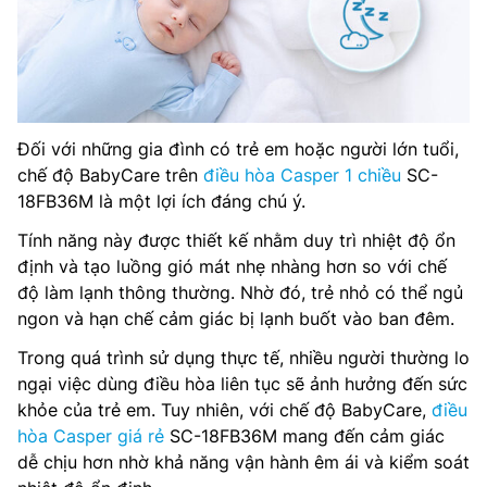
Đối với những gia đình có trẻ em hoặc người lớn tuổi,
chế độ BabyCare trên
điều hòa Casper 1 chiều
SC-
18FB36M là một lợi ích đáng chú ý.
Tính năng này được thiết kế nhằm duy trì nhiệt độ ổn
định và tạo luồng gió mát nhẹ nhàng hơn so với chế
độ làm lạnh thông thường. Nhờ đó, trẻ nhỏ có thể ngủ
ngon và hạn chế cảm giác bị lạnh buốt vào ban đêm.
Trong quá trình sử dụng thực tế, nhiều người thường lo
ngại việc dùng điều hòa liên tục sẽ ảnh hưởng đến sức
khỏe của trẻ em. Tuy nhiên, với chế độ BabyCare,
điều
hòa Casper giá rẻ
SC-18FB36M mang đến cảm giác
dễ chịu hơn nhờ khả năng vận hành êm ái và kiểm soát