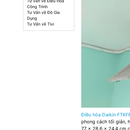
Tư vấn về Điều Hòa
Công Trình
Tư Vấn về Đồ Gia
Dụng
Tư Vấn về Tivi
Điều hòa Daikin FTK
phong cách tối giản, 
77 x 28,6 x 24,4 cm c