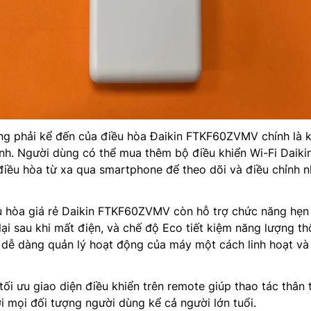
ng phải kể đến của điều hòa Đaikin FTKF60ZVMV chính là 
nh. Người dùng có thể mua thêm bộ điều khiển Wi-Fi Daiki
điều hòa từ xa qua smartphone để theo dõi và điều chỉnh n
u hòa giá rẻ Daikin FTKF60ZVMV còn hỗ trợ chức năng hẹn
lại sau khi mất điện, và chế độ Eco tiết kiệm năng lượng t
 dễ dàng quản lý hoạt động của máy một cách linh hoạt và
tối ưu giao diện điều khiển trên remote giúp thao tác thân t
i mọi đối tượng người dùng kể cả người lớn tuổi.