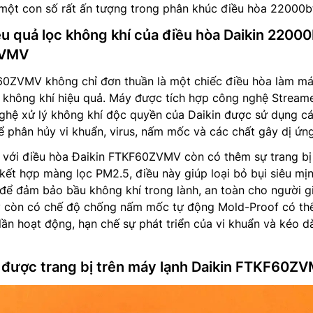
 một con số rất ấn tượng trong phân khúc điều hòa 22000b
ệu quả lọc không khí của điều hòa Daikin 2200
ZVMV
0ZVMV không chỉ đơn thuần là một chiếc điều hòa làm m
ọc không khí hiệu quả. Máy được tích hợp công nghệ Stream
nghệ xử lý không khí độc quyền của Daikin được sử dụng c
ể phân hủy vi khuẩn, virus, nấm mốc và các chất gây dị ứng
m với điều hòa Đaikin FTKF60ZVMV còn có thêm sự trang bị
kết hợp màng lọc PM2.5, điều này giúp loại bỏ bụi siêu mị
để đảm bảo bầu không khí trong lành, an toàn cho người g
áy còn có chế độ chống nấm mốc tự động Mold-Proof có th
lần hoạt động, hạn chế sự phát triển của vi khuẩn và kéo d
ch được trang bị trên máy lạnh Daikin FTKF60Z