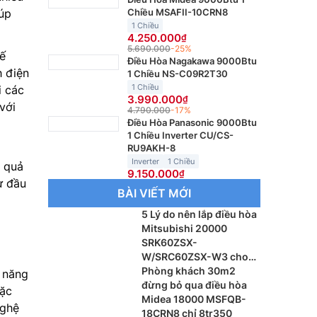
Chiều MSAFII-10CRN8
úp
1 Chiều
4.250.000
5.690.000
-25%
ế
Điều Hòa Nagakawa 9000Btu
h điện
1 Chiều NS-C09R2T30
1 Chiều
i các
3.990.000
với
4.790.000
-17%
Điều Hòa Panasonic 9000Btu
1 Chiều Inverter CU/CS-
RU9AKH-8
Inverter
1 Chiều
u quả
9.150.000
ự đầu
BÀI VIẾT MỚI
5 Lý do nên lắp điều hòa
Mitsubishi 20000
SRK60ZSX-
W/SRC60ZSX-W3 cho
phòng khách
Phòng khách 30m2
 năng
đừng bỏ qua điều hòa
oặc
Midea 18000 MSFQB-
nghệ
18CRN8 chỉ 8tr350