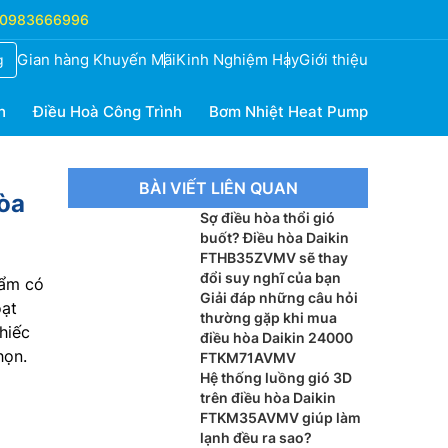
0983666996
Gian hàng Khuyến Mãi
Kinh Nghiệm Hay
Giới thiệu
g
h
Điều Hoà Công Trình
Bơm Nhiệt Heat Pump
BÀI VIẾT LIÊN QUAN
hòa
Sợ điều hòa thổi gió
buốt? Điều hòa Daikin
FTHB35ZVMV sẽ thay
đổi suy nghĩ của bạn
hẩm có
Giải đáp những câu hỏi
oạt
thường gặp khi mua
hiếc
điều hòa Daikin 24000
họn.
FTKM71AVMV
Hệ thống luồng gió 3D
trên điều hòa Daikin
FTKM35AVMV giúp làm
lạnh đều ra sao?