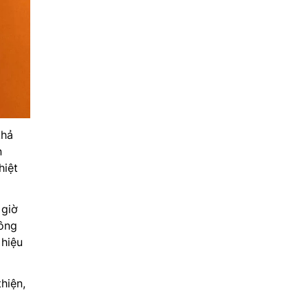
khả
n
hiệt
 giờ
hông
 hiệu
hiện,