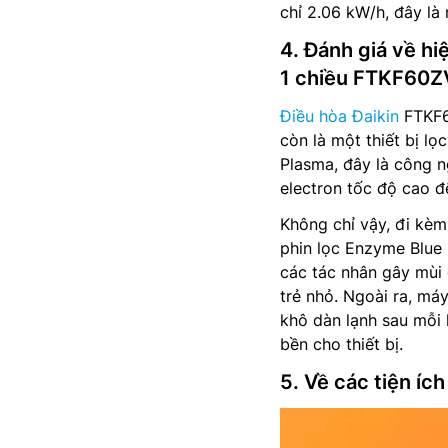
chỉ 2.06 kW/h, đây là
4. Đánh giá về hi
1 chiều FTKF60
Điều hòa Đaikin
FTKF6
còn là một thiết bị l
Plasma, đây là công 
electron tốc độ cao đ
Không chỉ vậy, đi kè
phin lọc Enzyme Blue 
các tác nhân gây mùi 
trẻ nhỏ. Ngoài ra, m
khô dàn lạnh sau mỗi 
bền cho thiết bị.
5. Về các tiện í