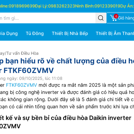
ine:
0918969699
Đại Lý:
0983262323
Ninh Bình:
0912339019
Dự Án:
0
Giỏ hàn
Gia Dụng
Tủ Đông
Thiết Bị Nhà Bếp
Thiết Bị Âm Than
Hay
/
Tư vấn Điều Hòa
p bạn hiểu rõ về chất lượng của điều 
ter FTKF60ZVMV
ng ngày: 09/10/2025, lúc 11:08
ter
FTKF60ZVMV
mới được ra mắt năm 2025 là một sản p
rang bị công nghệ inverter và được đánh giá có hiệu quả h
ác không gian rộng. Dưới đây sẽ là 5 đánh giá chi tiết về c
bạn có cái nhìn tổng quan hơn về sản phẩm trước khi lựa c
iết kế và sự bền bỉ của điều hòa Daikin inverter
60ZVMV