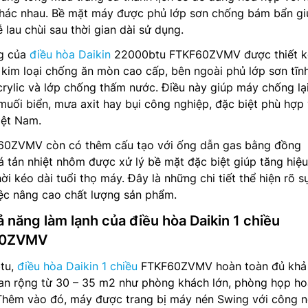
khác nhau. Bề mặt máy được phủ lớp sơn chống bám bẩn gi
lau chùi sau thời gian dài sử dụng.
ng của
điều hòa Daikin
22000btu FTKF60ZVMV được thiết k
u kim loại chống ăn mòn cao cấp, bên ngoài phủ lớp sơn tĩn
rylic và lớp chống thấm nước. Điều này giúp máy chống lạ
uối biển, mưa axit hay bụi công nghiệp, đặc biệt phù hợp 
iệt Nam.
F60ZVMV còn có thêm cấu tạo với ống dẫn gas bằng đồng
á tản nhiệt nhôm được xử lý bề mặt đặc biệt giúp tăng hiệ
hời kéo dài tuổi thọ máy. Đây là những chi tiết thể hiện rõ s
iệc nâng cao chất lượng sản phẩm.
ả năng làm lạnh của điều hòa Daikin 1 chiều
60ZVMV
tu,
điều hòa Daikin 1 chiều
FTKF60ZVMV hoàn toàn đủ khả
an rộng từ 30 – 35 m2 như phòng khách lớn, phòng họp h
 Thêm vào đó, máy được trang bị máy nén Swing với công 