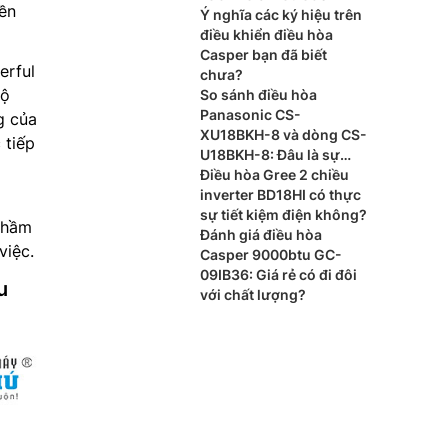
bền
Ý nghĩa các ký hiệu trên
điều khiển điều hòa
Casper bạn đã biết
erful
chưa?
độ
So sánh điều hòa
Panasonic CS-
g của
XU18BKH-8 và dòng CS-
 tiếp
U18BKH-8: Đâu là sự
khác biệt?
Điều hòa Gree 2 chiều
inverter BD18HI có thực
sự tiết kiệm điện không?
thầm
Đánh giá điều hòa
việc.
Casper 9000btu GC-
09IB36: Giá rẻ có đi đôi
u
với chất lượng?