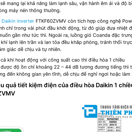
sẽ mang lại khả năng làm lạnh sâu, vận hành êm ái và độ 
dòng máy nén thông thường.
 Daikin inverter
FTKF60ZVMV còn tích hợp công nghệ Pow
nh chỉ trong vài phút đầu khởi động, từ đó giúp đưa nhiệt 
ốn gần như tức thì. Ngoài ra, luồng gió Coanda đặc trưn
 khí lạnh lên trần và lan tỏa đều khắp phòng, tránh thổi trực
ảm giác dễ chịu và tự nhiên.
 cả khi hoạt động với công suất cao thì điều hòa 1 chiều
ược độ ồn chỉ khoảng 22 – 44 dB tương đương tiếng thì 
ng đến không gian yên tĩnh, dễ chịu để nghỉ ngơi hoặc làm 
ệu quả tiết kiệm điện của điều hòa Daikin 1 chiề
0ZVMV