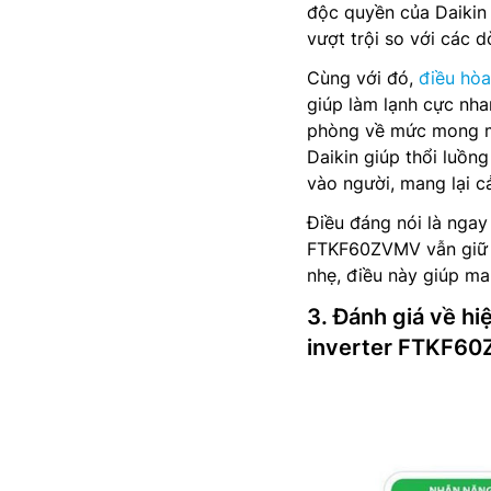
độc quyền của Daikin 
vượt trội so với các 
Cùng với đó,
điều hòa
giúp làm lạnh cực nha
phòng về mức mong mu
Daikin giúp thổi luồng
vào người, mang lại c
Điều đáng nói là ngay
FTKF60ZVMV vẫn giữ đ
nhẹ, điều này giúp ma
3. Đánh giá về hi
inverter FTKF6