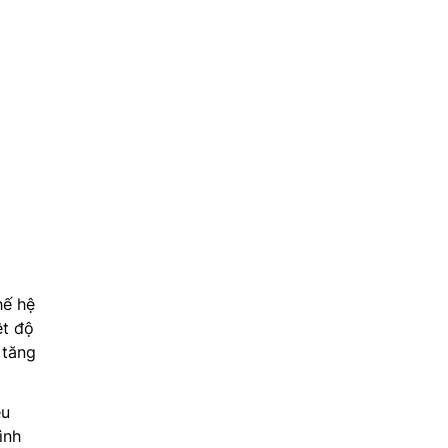
hế hệ
ệt độ
 tăng
ệu
ình