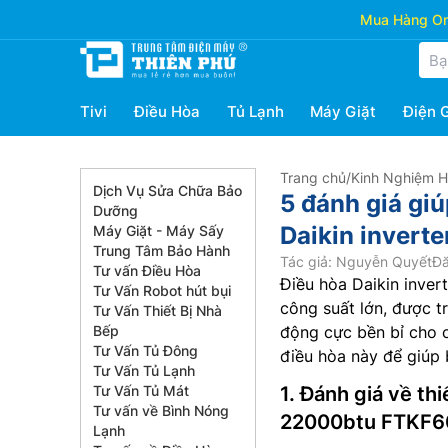
Mua Hàng Onl
Tivi
Điều Hòa
Tủ Lạnh
Máy Giặt
Điện 
Trang chủ
/
Kinh Nghiệm 
Dịch Vụ Sửa Chữa Bảo
5 đánh giá giú
Dưỡng
Daikin inver
Máy Giặt - Máy Sấy
Trung Tâm Bảo Hành
Tác giả: Nguyễn Quyết
Đă
Tư vấn Điều Hòa
Điều hòa Daikin inver
Tư Vấn Robot hút bụi
công suất lớn, được t
Tư Vấn Thiết Bị Nhà
Bếp
động cực bền bỉ cho c
Tư Vấn Tủ Đông
điều hòa này để giúp 
Tư Vấn Tủ Lạnh
Tư Vấn Tủ Mát
1. Đánh giá về th
Tư vấn về Bình Nóng
22000btu FTKF
Lạnh