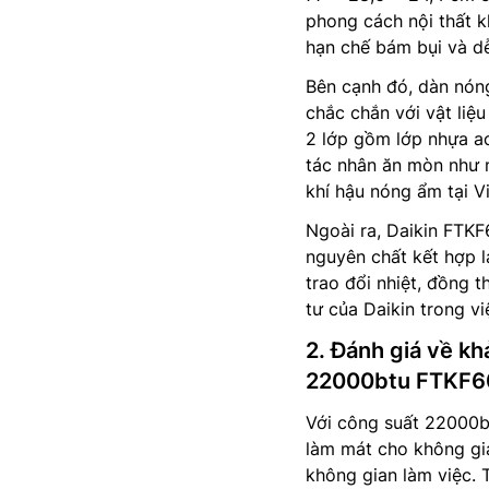
phong cách nội thất 
hạn chế bám bụi và dễ 
Bên cạnh đó, dàn nó
chắc chắn với vật liệ
2 lớp gồm lớp nhựa ac
tác nhân ăn mòn như m
khí hậu nóng ẩm tại V
Ngoài ra, Daikin FTK
nguyên chất kết hợp l
trao đổi nhiệt, đồng t
tư của Daikin trong v
2. Đánh giá về kh
22000btu FTKF
Với công suất 22000b
làm mát cho không gi
không gian làm việc.