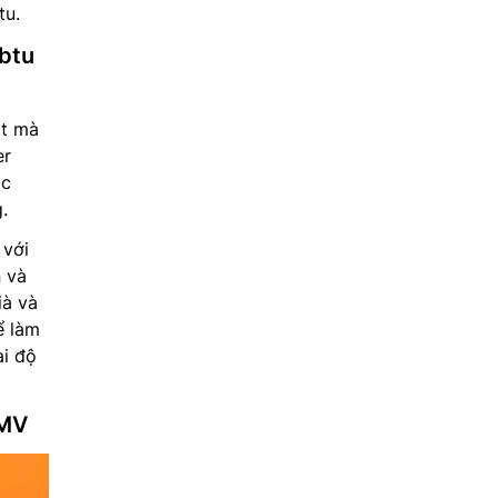
tu.
0btu
át mà
er
ác
.
 với
n và
ià và
ể làm
ài độ
VMV