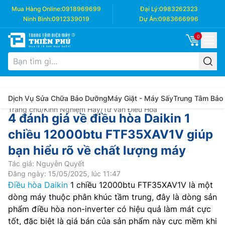
Mua Hàng Online:
0918969699
Đại Lý:
0983262323
Ninh Bình:
0912339019
Dự Án:
0983666996
0
Dịch Vụ Sửa Chữa Bảo Dưỡng
Máy Giặt - Máy Sấy
Trung Tâm Bảo
Trang chủ
/
Kinh Nghiệm Hay
/
Tư vấn Điều Hòa
4 đánh giá về điều hòa Daikin 1
chiều 12000btu FTF35XAV1V giúp
bạn hiểu rõ về chất lượng máy
Tác giả: Nguyễn Quyết
Đăng ngày: 15/05/2025, lúc 11:47
Điều hòa Daikin
1 chiều 12000btu FTF35XAV1V là một
dòng máy thuộc phân khúc tầm trung, đây là dòng sản
phẩm điều hòa non-inverter có hiệu quả làm mát cực
tốt, đặc biệt là giá bán của sản phẩm này cực mềm khi