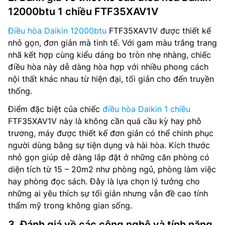
12000btu 1 chiều FTF35XAV1V
Điều hòa Daikin 12000btu
FTF35XAV1V được thiết kế
nhỏ gọn, đơn giản mà tinh tế. Với gam màu trắng trang
nhã kết hợp cùng kiểu dáng bo tròn nhẹ nhàng, chiếc
điều hòa này dễ dàng hòa hợp với nhiều phong cách
nội thất khác nhau từ hiện đại, tối giản cho đến truyền
thống.
Điểm đặc biệt của chiếc
điều hòa Daikin 1 chiều
FTF35XAV1V này là không cần quá cầu kỳ hay phô
trương, máy được thiết kế đơn giản có thể chinh phục
người dùng bằng sự tiện dụng và hài hòa. Kích thước
nhỏ gọn giúp dễ dàng lắp đặt ở những căn phòng có
diện tích từ 15 – 20m2 như phòng ngủ, phòng làm việc
hay phòng đọc sách. Đây là lựa chọn lý tưởng cho
những ai yêu thích sự tối giản nhưng vẫn đề cao tính
thẩm mỹ trong không gian sống.
3. Đánh giá về các công nghệ và tính năng