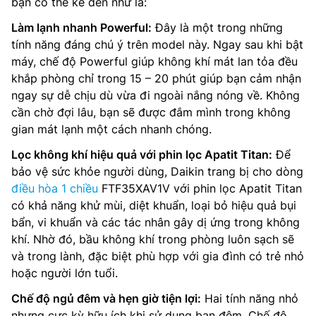
bạn có thể kể đến như là:
Làm lạnh nhanh Powerful:
Đây là một trong những
tính năng đáng chú ý trên model này. Ngay sau khi bật
máy, chế độ Powerful giúp không khí mát lan tỏa đều
khắp phòng chỉ trong 15 – 20 phút giúp bạn cảm nhận
ngay sự dễ chịu dù vừa đi ngoài nắng nóng về. Không
cần chờ đợi lâu, bạn sẽ được đắm mình trong không
gian mát lạnh một cách nhanh chóng.
Lọc không khí hiệu quả với phin lọc Apatit Titan:
Để
bảo vệ sức khỏe người dùng, Daikin trang bị cho dòng
điều hòa 1 chiều
FTF35XAV1V với phin lọc Apatit Titan
có khả năng khử mùi, diệt khuẩn, loại bỏ hiệu quả bụi
bẩn, vi khuẩn và các tác nhân gây dị ứng trong không
khí. Nhờ đó, bầu không khí trong phòng luôn sạch sẽ
và trong lành, đặc biệt phù hợp với gia đình có trẻ nhỏ
hoặc người lớn tuổi.
Chế độ ngủ đêm và hẹn giờ tiện lợi:
Hai tính năng nhỏ
nhưng cực kỳ hữu ích khi sử dụng ban đêm. Chế độ