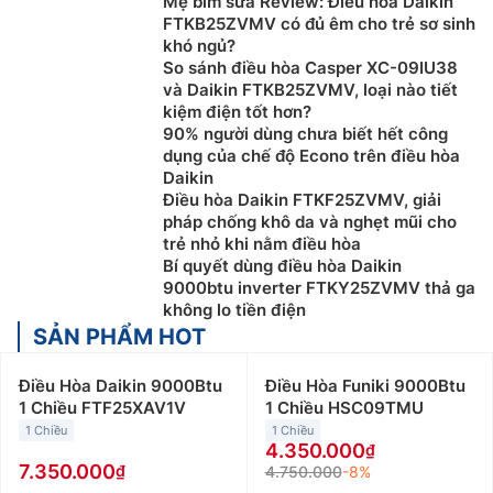
Mẹ bỉm sữa Review: Điều hòa Daikin
FTKB25ZVMV có đủ êm cho trẻ sơ sinh
khó ngủ?
So sánh điều hòa Casper XC-09IU38
và Daikin FTKB25ZVMV, loại nào tiết
kiệm điện tốt hơn?
90% người dùng chưa biết hết công
dụng của chế độ Econo trên điều hòa
Daikin
Điều hòa Daikin FTKF25ZVMV, giải
pháp chống khô da và nghẹt mũi cho
trẻ nhỏ khi nằm điều hòa
Bí quyết dùng điều hòa Daikin
9000btu inverter FTKY25ZVMV thả ga
không lo tiền điện
SẢN PHẨM HOT
Điều Hòa Daikin 9000Btu
Điều Hòa Funiki 9000Btu
1 Chiều FTF25XAV1V
1 Chiều HSC09TMU
1 Chiều
1 Chiều
4.350.000
7.350.000
4.750.000
-8%