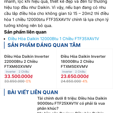
nhanh, lọc khí hiệu quả, thiết kế đẹp và đến từ thương
hiệu top đầu như Daikin. Vì vậy, nếu bạn đang có nhu
cầu lắp điều hòa cho không gian từ 15 – 20m2 thì điều
hòa 1 chiều 12000btu FTF35XAV1V chính là lựa chọn lý
tưởng không nên bỏ qua.
Sản phẩm liên quan
Điều Hòa Daikin 12000Btu 1 Chiều FTF35XAV1V
SẢN PHẨM ĐÁNG QUAN TÂM
Điều Hòa Daikin Inverter
Điều Hòa Daikin Inverter
22000Btu 2 Chiều
18000Btu 2 Chiều
FTXM60XVMV
FTXM50XVMV
Inverter
2 Chiều
Inverter
2 Chiều
33.500.000
23.650.000
33.650.000
-0%
24.650.000
-4%
BÀI VIẾT LIÊN QUAN
Tài chính dưới 8 triệu: Điều hòa Daikin
9000btu FTF25XAV1V có phải là vua
phân khúc?