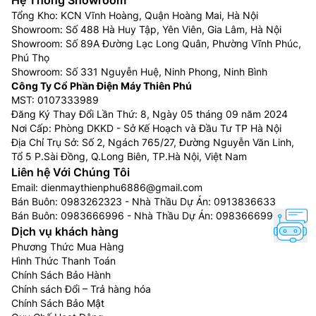
Hệ Thống Showroom
Tổng Kho: KCN Vĩnh Hoàng, Quận Hoàng Mai, Hà Nội
Showroom: Số 488 Hà Huy Tập, Yên Viên, Gia Lâm, Hà Nội
Showroom: Số 89A Đường Lạc Long Quân, Phường Vĩnh Phúc,
Phú Thọ
Showroom: Số 331 Nguyễn Huệ, Ninh Phong, Ninh Bình
Công Ty Cổ Phần Điện Máy Thiên Phú
MST: 0107333989
Đăng Ký Thay Đổi Lần Thứ: 8, Ngày 05 tháng 09 năm 2024
Nơi Cấp: Phòng DKKD - Sở Kế Hoạch và Đầu Tư TP Hà Nội
Địa Chỉ Trụ Sở: Số 2, Ngách 765/27, Đường Nguyễn Văn Linh,
Tổ 5 P.Sài Đồng, Q.Long Biên, TP.Hà Nội, Việt Nam
Liên hệ Với Chúng Tôi
Email:
dienmaythienphu6886@gmail.com
Bán Buôn:
0983262323
- Nhà Thầu Dự Án:
0913836633
Bán Buôn:
0983666996
- Nhà Thầu Dự Án:
0983666996
Dịch vụ khách hàng
Phương Thức Mua Hàng
Hình Thức Thanh Toán
Chính Sách Bảo Hành
Chính sách Đổi – Trả hàng hóa
Chính Sách Bảo Mật