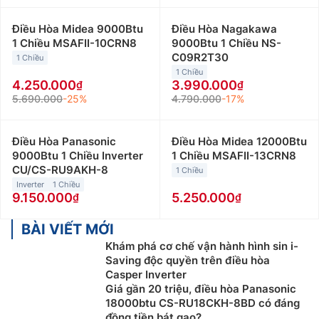
Điều Hòa Midea 9000Btu
Điều Hòa Nagakawa
1 Chiều MSAFII-10CRN8
9000Btu 1 Chiều NS-
C09R2T30
1 Chiều
1 Chiều
4.250.000
3.990.000
5.690.000
-25%
4.790.000
-17%
Điều Hòa Panasonic
Điều Hòa Midea 12000Btu
9000Btu 1 Chiều Inverter
1 Chiều MSAFII-13CRN8
CU/CS-RU9AKH-8
1 Chiều
Inverter
1 Chiều
9.150.000
5.250.000
BÀI VIẾT MỚI
Khám phá cơ chế vận hành hình sin i-
Saving độc quyền trên điều hòa
Casper Inverter
Giá gần 20 triệu, điều hòa Panasonic
18000btu CS-RU18CKH-8BD có đáng
đồng tiền bát gạo?