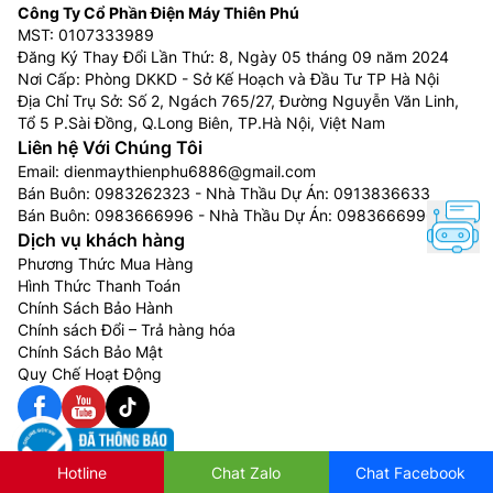
Công Ty Cổ Phần Điện Máy Thiên Phú
MST: 0107333989
Đăng Ký Thay Đổi Lần Thứ: 8, Ngày 05 tháng 09 năm 2024
Nơi Cấp: Phòng DKKD - Sở Kế Hoạch và Đầu Tư TP Hà Nội
Địa Chỉ Trụ Sở: Số 2, Ngách 765/27, Đường Nguyễn Văn Linh,
Tổ 5 P.Sài Đồng, Q.Long Biên, TP.Hà Nội, Việt Nam
Liên hệ Với Chúng Tôi
Email:
dienmaythienphu6886@gmail.com
Bán Buôn:
0983262323
- Nhà Thầu Dự Án:
0913836633
Bán Buôn:
0983666996
- Nhà Thầu Dự Án:
0983666996
Dịch vụ khách hàng
Phương Thức Mua Hàng
Hình Thức Thanh Toán
Chính Sách Bảo Hành
Chính sách Đổi – Trả hàng hóa
Chính Sách Bảo Mật
Quy Chế Hoạt Động
Hotline
Chat Zalo
Chat Facebook