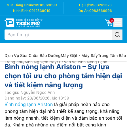
Mua Hàng Online:
0918969699
Đại Lý:
0983262323
Ninh Bình:
0912339019
Dự Án:
0983666996
0
Dịch Vụ Sửa Chữa Bảo Dưỡng
Máy Giặt - Máy Sấy
Trung Tâm Bảo
Trang chủ
/
Kinh Nghiệm Hay
/
Tư vấn về Bình Nóng Lạnh
Bình nóng lạnh Ariston – Sự lựa
chọn tối ưu cho phòng tắm hiện đại
và tiết kiệm năng lượng
Tác giả: Nguyễn Ngọc Anh
Đăng ngày: 23/06/2026, lúc 13:39
Bình nóng lạnh Ariston
là giải pháp hoàn hảo cho
phòng tắm hiện đại nhờ thiết kế sang trọng, khả năng
làm nóng nhanh, tiết kiệm điện và đảm bảo an toàn tối
đa. Khám phá những ưu điểm nổi bật cùng kinh