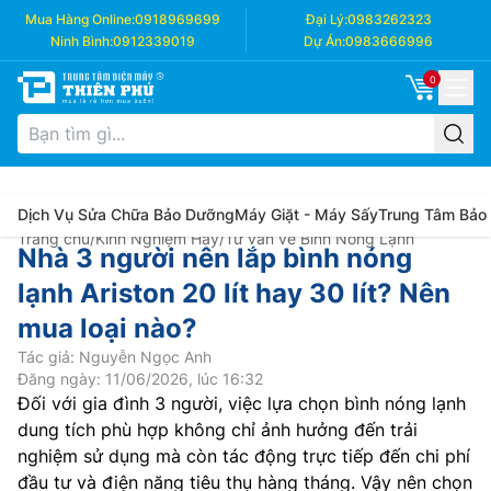
Mua Hàng Online:
0918969699
Đại Lý:
0983262323
Ninh Bình:
0912339019
Dự Án:
0983666996
0
Dịch Vụ Sửa Chữa Bảo Dưỡng
Máy Giặt - Máy Sấy
Trung Tâm Bảo
Trang chủ
/
Kinh Nghiệm Hay
/
Tư vấn về Bình Nóng Lạnh
Nhà 3 người nên lắp bình nóng
lạnh Ariston 20 lít hay 30 lít? Nên
mua loại nào?
Tác giả: Nguyễn Ngọc Anh
Đăng ngày: 11/06/2026, lúc 16:32
Đối với gia đình 3 người, việc lựa chọn bình nóng lạnh
dung tích phù hợp không chỉ ảnh hưởng đến trải
nghiệm sử dụng mà còn tác động trực tiếp đến chi phí
đầu tư và điện năng tiêu thụ hàng tháng. Vậy nên chọn