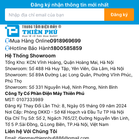
Đăng ký nhận thông tin mới nhất
Đăng ký
Mua Hàng Online:
0918969699
Hotline Bảo Hành:
1800585859
Hệ Thống Showroom
Tổng Kho: KCN Vĩnh Hoàng, Quận Hoàng Mai, Hà Nội
Showroom: Số 488 Hà Huy Tập, Yên Viên, Gia Lâm, Hà Nội
Showroom: Số 89A Đường Lạc Long Quân, Phường Vĩnh Phúc,
Phú Thọ
Showroom: Số 331 Nguyễn Huệ, Ninh Phong, Ninh Bình
Công Ty Cổ Phần Điện Máy Thiên Phú
MST: 0107333989
Đăng Ký Thay Đổi Lần Thứ: 8, Ngày 05 tháng 09 năm 2024
Nơi Cấp: Phòng DKKD - Sở Kế Hoạch và Đầu Tư TP Hà Nội
Địa Chỉ Trụ Sở: Số 2, Ngách 765/27, Đường Nguyễn Văn Linh,
Tổ 5 P.Sài Đồng, Q.Long Biên, TP.Hà Nội, Việt Nam
Liên hệ Với Chúng Tôi
Email:
dienmaythienphu6886@gmail.com